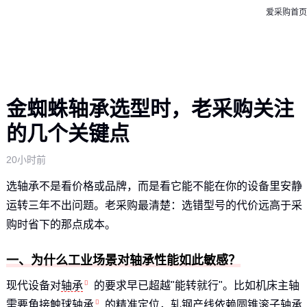
爱采购首页
金蜘蛛轴承选型时，老采购关注
的几个关键点
20小时前
选轴承不是看价格或品牌，而是看它能不能在你的设备里安静
运转三年不出问题。老采购最清楚：选错型号的代价远高于采
购时省下的那点成本。
一、为什么工业场景对轴承性能如此敏感？
现代设备对
轴承
的要求早已超越"能转就行"。比如机床主轴
需要
角接触球轴承
的精准定位，轧钢产线依赖
圆锥滚子轴承