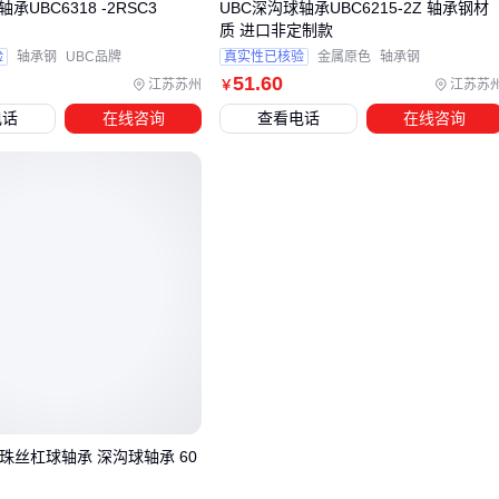
承UBC6318 -2RSC3
UBC深沟球轴承UBC6215-2Z 轴承钢材
质 进口非定制款
专业拆装工具
验
轴承钢
UBC品牌
真实性已核验
金属原色
轴承钢
液压拉马能避免锤击造成的微损伤，特别是对过盈配合的
轴
51
.60
江苏苏州
江苏苏
￥
承座
电话
在线咨询
查看电话
在线咨询
匹配的润滑系统
轴承润滑脂
的滴点温度必须高于工作环境20℃以上
温度控制设备
大型轴承安装需要用
轴承加热器
均匀升温，避免冷装变形
这些配套的投入，往往能延长轴承寿命2-3倍。💡
五、让轴承多转三年的实操技巧
安装前处理
新轴承表面的防锈油要彻底清洗，避免与润滑脂发生反应
滚珠丝杠球轴承 深沟球轴承 60
运行监测