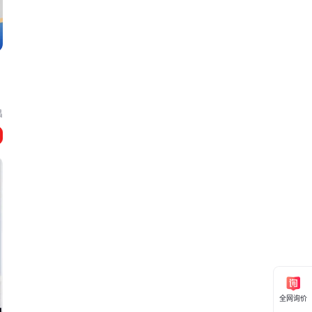
昌
全网询价