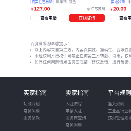
真实性已核验
轴承钢
银色
实地验商
127
.00
20
.00
江苏苏州
￥
￥
查看电话
在线咨询
查看
百度爱采购温馨提示：
以上内容来自第三方，内容真实性、准确性、合法性
未经权利方授权许可禁止任何第三方转载、引用，权
如有任何问题请点击页面底部『建议反馈』进行反馈
买家指南
卖家指南
平台规
功能介绍
入驻流程
准入规则
常见问题
申请入驻
工业品行业
服务条款
服务商查询
违规管理规
常见问题