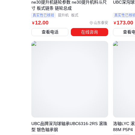
ne30提升机链轮参数 ne30提升机料斗尺
UBC深沟球轴
寸 板式链条 链轮总成
真实性已核验
提升机
板式
真实性已核
12
.00
173
.00
山东泰安
￥
￥
查看电话
在线咨询
查看
UBC品牌深沟球轴承UBC6316-2RS 滚珠
洛轴LYC 
型 银色轴承钢
88M P5P4