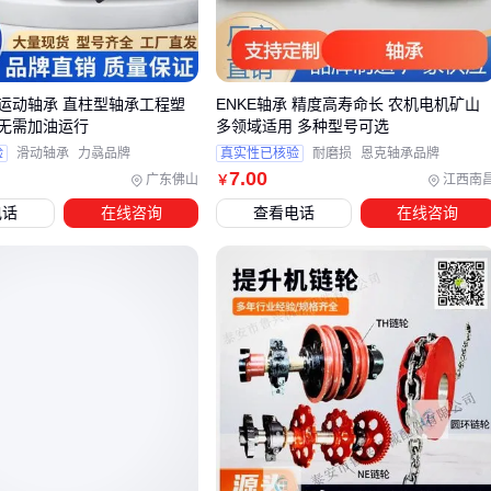
轴，25°角更适合重载工况。
容易被忽视的细节：
保持架材质：铜保持器比钢制更耐冲击，但成本更高
运动轴承 直柱型轴承工程塑
ENKE轴承 精度高寿命长 农机电机矿山
无需加油运行
多领域适用 多种型号可选
预紧力调整：精密机床轴承需要专业调校间隙
验
滑动轴承
力骉品牌
真实性已核验
耐磨损
恩克轴承品牌
散热通道：大功率电机轴承必须有良好的热疏导设计
7
.00
广东佛山
江西南
￥
这些隐形参数才是区分"能用"和"好用"的关键。🔍
电话
在线咨询
查看电话
在线咨询
三、四类典型场景的选型方案
1. 高转速精密设备
优先考虑
角接触球轴承
：其四点接触设计能稳定维持转
速，医疗CT设备常用这类
注意选择带胶封的型号，防止润滑脂飞溅
2. 重载冲击环境