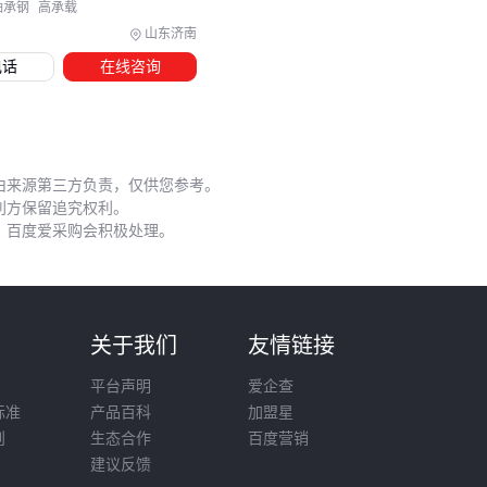
用手持测温仪定期检查轴承外圈温度，突然升高5℃就要警
轴承钢
高承载
山东济南
润滑管理
电话
在线咨询
食品级润滑脂每500小时补充一次，高温环境缩短至300小时
最贵的教训是：等到轴承啸叫才处理，通常已经造成轴颈磨
损。⚠️
由来源第三方负责，仅供您参考。
采购轴承的本质是采购"可靠的旋转"。先明确设备对精度、载
利方保留追究权利。
荷和环境的真实需求，再匹配对应特性的
轴承
类型，最后用
，百度爱采购会积极处理。
专业安装和维护释放其全部潜能。记住：省在采购环节的钱，
往往会加倍花在维修工单上。
则
关于我们
友情链接
平台声明
爱企查
标准
产品百科
加盟星
则
生态合作
百度营销
建议反馈