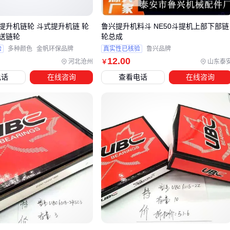
调心滚子轴承
的自调心特性适合矿山机械
提升机链轮 斗式提升机链 轮
鲁兴提升机料斗 NE50斗提机上部下部链
双列设计比单列承载能力提升40%以上
送链轮
轮总成
验
多种颜色
金帆环保品牌
真实性已核验
鲁兴品牌
3. 高温腐蚀工况
12
.00
河北沧州
山东泰
￥
选用全不锈钢材质轴承，避免普通镀层脱落
电话
在线咨询
查看电话
在线咨询
密封结构要能阻隔腐蚀性气体
4. 需要频繁拆装的产线
圆锥滚子轴承
的可分离设计便于维护
配合专用
轴承拆卸工具
降低损伤风险
记住：没有"最好"的轴承，只有"最合适"的解决方案。🛠️
四、容易被忽略的配套投入
装上轴承只是开始。我们见过太多案例：优质轴承因为不当安
装或维护提前报废。这三样配套绝不能省：