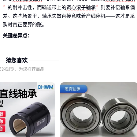
的耐冲击性，而输送带上的
调心滚子轴承
则要补偿轴系偏
差。这些场景里，轴承失效直接意味着产线停机——这才是采
购时真正要算的账。
关键差异点：
旋转精度：医疗设备轴承的误差要控制在微米级
载荷特性：矿山机械需要同时承受径向和轴向复合载荷
猜您喜欢
环境耐受：食品生产线要防腐蚀，高温窑炉需耐热
您的浏览，为您推荐商品
选型时先问自己：设备最不能容忍轴承出什么问题？这才是决
策起点。🔧
二、从材质到结构的关键性能拆解
以耐磨性为例，同样是
轴承钢
材质，电解镀锡工艺处理的铜
套比普通镀层寿命提升30%以上。而
角接触球轴承
的接触角
设计，直接影响其承受轴向载荷的能力——15°角适合高速主