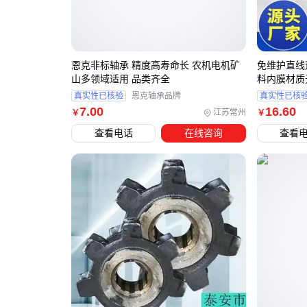
恩克非标轴承 精度高寿命长 农机电机矿
免维护直线
山多领域适用 品类齐全
料内膜材质
真实性已核验
恩克轴承品牌
真实性已核
7
.00
16
.60
江苏常州
￥
￥
查看电话
在线咨询
查看