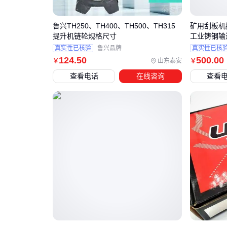
鲁兴TH250、TH400、TH500、TH315
矿用刮板机
提升机链轮规格尺寸
工业铸钢输
真实性已核验
鲁兴品牌
真实性已核
124
.50
500
.00
山东泰安
￥
￥
查看电话
在线咨询
查看