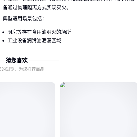
备通过物理隔离方式实现灭火。
典型适用场景包括：
厨房等存在食用油明火的场所
工业设备润滑油泄漏区域
燃油储存空间
猜您喜欢
判断是否需要此类设备的关键，是评估环境中是否存在可能被
您的浏览，为您推荐商品
常规灭火剂引燃的液体燃料。
二、选购时最容易被忽视的三个性能维度
不同于普通灭火器的通用性指标，不能灭油的灭火器需要特别
关注覆盖效率——这决定了单次喷射能控制的最大油面面积。
抗复燃能力同样关键：优质产品应能在油温较高时仍保持持续
阻隔效果，避免常见的"灭火后复燃"现象。