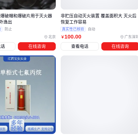
沙粒干燥度。
对于需要无人值守防护的场景，
自动灭火系统
的价值更为突
inger爆破帽和爆破片用于灭火器
非贮压自动灭火装置 覆盖面积大 灭火后
外逸出
恢复工作容易
出：
验
防止
真实性已核验
自动
100
.00
七氟丙烷系统适合精密设备空间，灭火后无残留
北京
广东深
￥
厨房专用装置能针对油火特点实现快速抑制
电话
在线咨询
查看电话
在线咨询
二氧化碳系统对电气火灾有天然优势，但需注意密闭空间安
全
选型时还需考虑与其他消防设备的联动性。例如自动系统需配
合烟感探测器，而沙箱通常作为手动设备的补充。最终方案应
通过消防验收要求，并预留必要的操作空间。
四、主设备之外，这些配套工具同样关键
采购不能灭油的灭火器后，很多用户容易忽视配套设备的必要
性。这类灭火器通常用于特定场景（如精密仪器房、档案室
等），其使用环境和操作要求与普通灭火器存在明显差异。