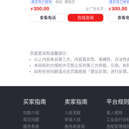
真实性已核验
自动
悬挂式
真实性已核
300
.00
300
.00
广东云浮
￥
￥
查看电话
在线咨询
查看
百度爱采购温馨提示：
以上内容来自第三方，内容真实性、准确性、合法性
未经权利方授权许可禁止任何第三方转载、引用，权
如有任何问题请点击页面底部『建议反馈』进行反馈
买家指南
卖家指南
平台规
功能介绍
入驻流程
准入规则
常见问题
申请入驻
工业品行业
服务条款
服务商查询
违规管理规