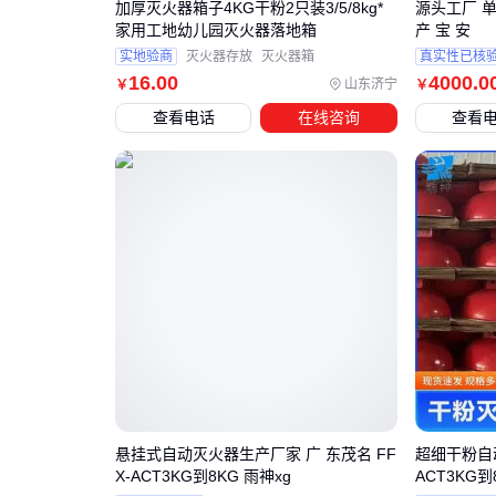
加厚灭火器箱子4KG干粉2只装3/5/8kg*
源头工厂 
家用工地幼儿园灭火器落地箱
产 宝 安
实地验商
灭火器存放
灭火器箱
真实性已核
16
.00
4000
.0
山东济宁
￥
￥
查看电话
在线咨询
查看
悬挂式自动灭火器生产厂家 广 东茂名 FF
超细干粉自动
X-ACT3KG到8KG 雨神xg
ACT3KG到