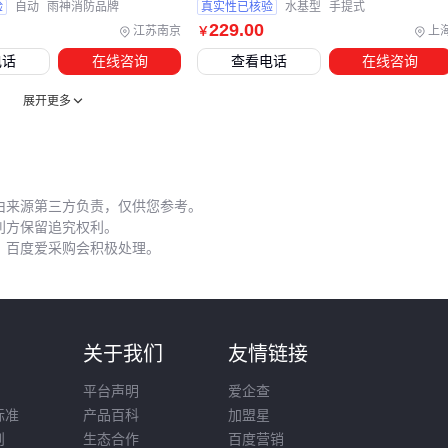
验
自动
雨神消防品牌
真实性已核验
水基型
手提式
包括：
229
.00
江苏南京
上
￥
电话
在线咨询
查看电话
在线咨询
未检查压力表直接使用
在密闭空间未佩戴
防毒面具
展开更多
喷射时未保持安全距离
使用后未及时送检
维护环节最容易被忽视的是定期充装。这类灭火器需要专用充
由来源第三方负责，仅供您参考。
装设备，普通维修点可能不具备资质。建议选择带有压力自检
利方保留追究权利。
，百度爱采购会积极处理。
功能的型号，或配备
灭火器检测仪
进行日常监测。
存储环境也直接影响设备寿命。避免将灭火器放置在潮湿、高
温或强磁场区域，
不锈钢灭火器箱
能提供更好的保护。每次
使用后，应检查喷嘴是否堵塞，连接部件是否松动。
则
关于我们
友情链接
选择不能灭油的灭火器时，既要关注其特殊的灭火性能，也要
平台声明
爱企查
统筹考虑配套设备和使用规范。建议先明确使用场景和防护对
标准
产品百科
加盟星
象，再评估消防斧等辅助工具的必要性，最后制定定期检测计
则
生态合作
百度营销