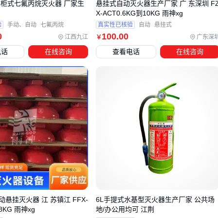
单柜式七氟丙烷灭火器 厂家生
悬挂式自动灭火器生产厂家 广 东深圳 F
X-ACT0.6KG到10KG 雨神xg
需要特别关注的配套设备包括：
验
手动、自动
七氟丙烷
真实性已核验
自动
悬挂式
0
100
.00
江西九江
广东深
￥
消防斧
：用于紧急破拆，尤其在设备故障或通道堵塞时
电话
在线咨询
查看电话
在线咨询
灭火器支架
：确保设备固定牢靠，避免意外跌落
消防手套
：保护操作者免受低温或化学伤害
气密性检测仪：定期检查灭火器密封性能
其中消防斧的选择要兼顾破拆效率和安全性。对于存放精密设
备的场所，建议选用带有防滑手柄和可控破拆面的型号，既能
快速打开通道，又不会造成二次伤害。
配套设备的投入看似增加成本，实则能显著提升整体消防系统
的可靠性。建议根据实际使用场景，至少配备基础的操作防护
工具和固定装置。
五、操作不当可能影响灭火效果？注意这些细节
悬挂灭火器 江 苏镇江 FFX-
6L手提式水基型灭火器生产厂家 公共场
8KG 雨神xg
地/办公用均可 江荆
不能灭油的灭火器对使用和维护有更高要求。常见的操作误区