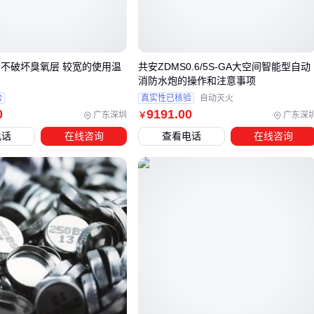
最后要考虑环境适应性，例如在通风较差空间使用时，灭火介
质是否会产生次生危害。
三、如何根据场景选择不能灭油的灭火器替代方案？
 不破坏臭氧层 较宽的使用温
共安ZDMS0.6/5S-GA大空间智能型自动
消防水炮的操作和注意事项
当油类火灾风险较低或需要辅助防护时，不能灭油的灭火器并
验
真实性已核验
自动灭火
非唯一选择。以下场景更适合采用替代方案：
0
9191
.00
广东深圳
广东深
￥
金属加工车间：金属火灾专用灭火器或
消防沙箱
能有效覆
电话
在线咨询
查看电话
在线咨询
盖高温熔融金属引发的火情
配电室/数据中心：洁净气体灭火系统可避免设备二次损伤，
且无需清理残留物
开放式厨房：自动灭火装置能在油锅起火初期快速响应，减
少人工干预风险
消防沙箱作为经典替代方案，特别适合存在零星火源风险的场
所。不锈钢材质更适合潮湿环境，而带重力流出设计的型号能
提升应急效率。需注意沙箱应配合
防火毯
使用，且定期检查