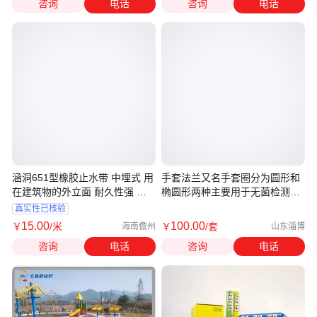
咨询
电话
咨询
电话
涵洞651型橡胶止水带 中埋式 用
手套法兰又名手套圈分为圆形和
在建筑物的外立面 耐久性强 云
椭圆形两种主要用于无菌检测隔
沃
离器手套固定
真实性已核验
15
.00
100
.00
￥
/米
￥
/套
海南儋州
山东淄博
咨询
电话
咨询
电话