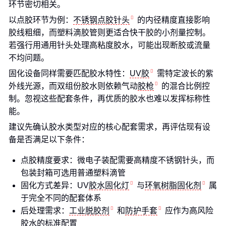
环节密切相关。
以点胶环节为例：
不锈钢点胶针头
的内径精度直接影响
胶线粗细，而塑料滴胶管则更适合快干胶的小剂量控制。
若强行用通用针头处理高粘度胶水，可能出现断胶或流量
不均问题。
固化设备同样需要匹配胶水特性：
UV胶
需特定波长的紫
外线光源，而双组份胶水则依赖气动
胶枪
的混合比例控
制。忽视这些配套条件，再优质的胶水也难以发挥标称性
能。
建议先确认胶水类型对应的核心配套需求，再评估现有设
备是否满足以下条件：
点胶精度要求：微电子装配需要高精度不锈钢针头，而
包装封箱可选用普通塑料滴管
固化方式差异：UV
胶水固化灯
与
环氧树脂固化剂
属
于完全不同的配套体系
后处理需求：
工业脱胶剂
和
防护手套
应作为高风险
胶水的标准配置