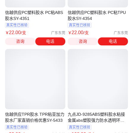
信越供应PC塑料胶水 PC粘ABS
信越供应PC塑料胶水 PC粘TPU
胶水SY-4351
胶水SY-4354
真实性已核验
真实性已核验
22
.00
22
.00
￥
/支
￥
/支
广东东莞
广东东莞
咨询
电话
咨询
电话
信越供应TPR胶水 TPR粘亚加力
九点JD-9285ABS塑料胶水粘接
胶水厂家直销价格优惠SY-5433
金属abs塑胶强力防水透明环保
粘合剂
真实性已核验
真实性已核验