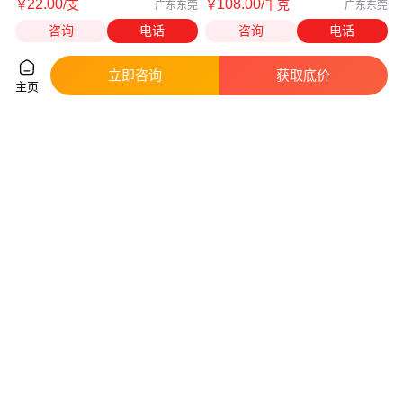
22
.00
108
.00
￥
/支
￥
/千克
广东东莞
广东东莞
咨询
电话
咨询
电话
立即咨询
获取底价
主页
制鞋胶水运动鞋硫化鞋胶水
波士专用冲浪板橡皮艇冲锋舟皮
划艇耐黄变胶水
真实性已核验
89
.00
88
.00
￥
/公斤
￥
/个
上海
上海奉贤
咨询
电话
咨询
电话