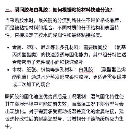
三、瞬间胶与白乳胶：如何根据粘接材料快速分流？
当采购胶水时，最关键的分流判断往往不是价格或品牌，
而是被粘接材料的组合。不同材质的分子结构和表面特
性，直接决定了胶水的浸润性和最终粘接强度。
金属、塑料、尼龙等非多孔材料：需要
瞬间胶
（氰基
丙烯酸酯类）的快速渗透与固化能力，其单组分特性适
合精密电子元件或小面积快速修补
木材、纸张、织物等多孔材料：
白乳胶
（聚醋酸乙烯
酯乳液）通过水分蒸发形成柔性胶膜，更适合需要缓冲
或二次加工的场合
瞬间胶的固化速度优势背后是工况限制：湿气固化特性使
其在潮湿环境中可能提前失效，而高温工况下部分型号会
出现脆化。对于需要承受振动或温差变化的金属粘接，建
议选择改性后的耐高温型号，其增韧分子链能缓解应力集
中。