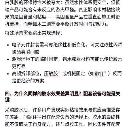
白乳胶的环保特性常被夸大：虽然水性体系更安全，但低
端产品可能含有未反应的游离甲醛。真正影响木材粘接效
果的是固含量和粘度——高固含量产品在垂直面施工时更
抗流挂，而精细木工则需要平衡开放时间与初粘力。
特殊场景需要跳出常规选择：
电子元件封装需考虑绝缘性和低白化，可关注改性丙烯
酸酯类瞬间胶
潮湿环境下的临时固定，遇水膨胀材料可能比传统胶水
更可靠
高频拆卸部位，
压敏胶
或机械固定（如
铆钉
）反而
是更经济的方案
四、为什么同样的胶水效果差异明显？配套设备可能是关
键
采购胶水后，许多用户发现实际粘接效果与供应商描述存
在差距，问题往往出在配套设备的选择上。胶水的最终性
能不仅取决于自身配方，还与点胶工具、固化条件等配套