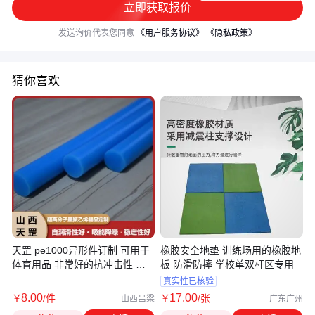
立即获取报价
发送询价代表您同意
《用户服务协议》
《隐私政策》
猜你喜欢
天罡 pe1000异形件订制 可用于
橡胶安全地垫 训练场用的橡胶地
体育用品 非常好的抗冲击性 稳
板 防滑防摔 学校单双杆区专用
定性好
真实性已核验
8
.00
17
.00
￥
/件
￥
/张
山西吕梁
广东广州