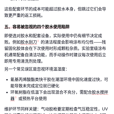
这些配套环节的成本可能超过胶水本身，但跳过它们会导
致更严重的返工损耗。
五、容易被忽视的四个胶水使用陷阱
即使选对胶水和配套设备，实际使用中仍有细节决定成
败。例如
胶水刮刀
的清洁程度会影响涂布均匀性——残
留固化胶体会在下次使用时形成颗粒杂质。实验室级涂布
机通常配备自清洁功能，而手动操作时建议每次使用后立
即用专用清洗剂处理。
另一个常见误区是忽视环境温湿度：
氰基丙烯酸酯类快干胶在潮湿环境中固化速度过快，可
能导致未完成定位就已硬化
环氧树脂在低温下会出现混合不充分，需配合
胶水搅拌
器
或预热平台使用
维护环节同样关键：气动胶枪要定期检查气压稳定性，UV