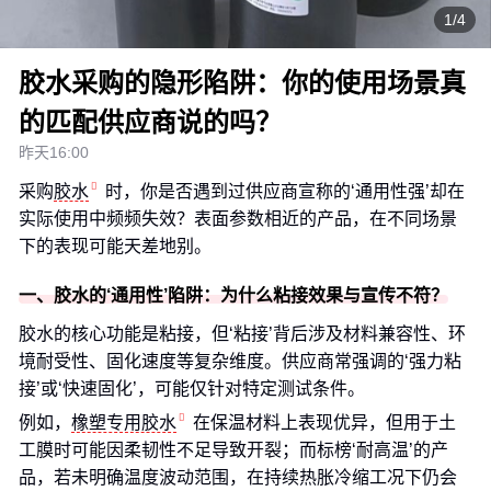
1/4
胶水采购的隐形陷阱：你的使用场景真
的匹配供应商说的吗？
昨天16:00
采购
胶水
时，你是否遇到过供应商宣称的‘通用性强’却在
实际使用中频频失效？表面参数相近的产品，在不同场景
下的表现可能天差地别。
一、胶水的‘通用性’陷阱：为什么粘接效果与宣传不符？
胶水的核心功能是粘接，但‘粘接’背后涉及材料兼容性、环
境耐受性、固化速度等复杂维度。供应商常强调的‘强力粘
接’或‘快速固化’，可能仅针对特定测试条件。
例如，
橡塑专用胶水
在保温材料上表现优异，但用于土
工膜时可能因柔韧性不足导致开裂；而标榜‘耐高温’的产
品，若未明确温度波动范围，在持续热胀冷缩工况下仍会