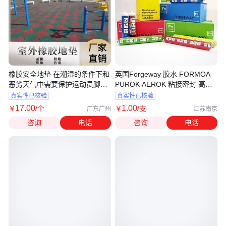
橡胶安全地垫 在潮湿的条件下和
英国Forgeway 胶水 FORMOA
恶劣天气中需要保护运动员脚踏
PUROK AEROK 粘接密封 高强
实
度 耐候性好
真实性已核验
真实性已核验
17
.00
1
.00
￥
/个
￥
/支
广东广州
江苏南京
咨询
电话
咨询
电话