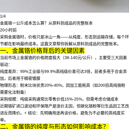
1/4
金属铬一公斤成本怎么算？从原料到成品的完整账本
20小时前
采购金属铬时，价格只是冰山一角——从纯度、形态到运输存储，每个环
节都在影响最终成本。这篇文章帮你拆解从原料到成品的完整账本。
一、金属铬价格背后的关键因素
当前市场上
金属铬
的价格跨度极大（38-140元/公斤），主要受三大因素
驱动：
纯度差异
：99%工业级与99.9%高纯级价差可达3倍，前者多用于合金添
加，后者用于精密镀膜
物理形态
：粉末比块状贵20%-40%，因加工能耗高（如200目
高纯铬粉
需雾化法制备）
采购规模
：吨级采购通常比零售价低15%-25%，但需考虑仓储成本
近期铬矿进口波动和环保限产是涨价主因，但
碳化铬粉
等衍生品因工艺改
进反而降价。⚡️ 结论：先明确用途再谈价格，避免为不必要的高纯度买
单。
二、金属铬的纯度与形态如何影响成本？