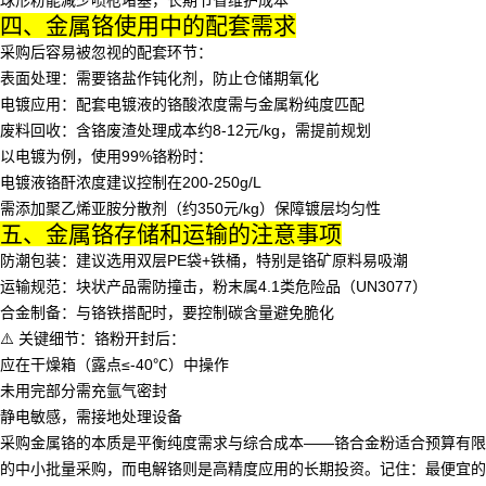
球形粉能减少喷枪堵塞，长期节省维护成本
四、金属铬使用中的配套需求
采购后容易被忽视的配套环节：
表面处理
：需要
铬盐
作钝化剂，防止仓储期氧化
电镀应用
：配套
电镀液
的铬酸浓度需与金属粉纯度匹配
废料回收
：含铬废渣处理成本约8-12元/kg，需提前规划
以电镀为例，使用99%铬粉时：
电镀液铬酐浓度建议控制在200-250g/L
需添加聚乙烯亚胺分散剂（约350元/kg）保障镀层均匀性
五、金属铬存储和运输的注意事项
防潮包装
：建议选用双层PE袋+铁桶，特别是
铬矿
原料易吸潮
运输规范
：块状产品需防撞击，粉末属4.1类危险品（UN3077）
合金制备
：与
铬铁
搭配时，要控制碳含量避免脆化
⚠️ 关键细节：铬粉开封后：
应在干燥箱（露点≤-40℃）中操作
未用完部分需充氩气密封
静电敏感，需接地处理设备
采购金属铬的本质是平衡纯度需求与综合成本——
铬合金粉
适合预算有限
的中小批量采购，而
电解铬
则是高精度应用的长期投资。记住：最便宜的