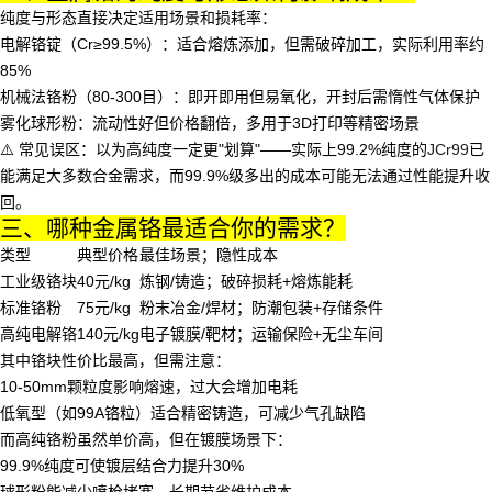
纯度与形态直接决定适用场景和损耗率：
电解铬锭
（Cr≥99.5%）：适合熔炼添加，但需破碎加工，实际利用率约
85%
机械法铬粉
（80-300目）：即开即用但易氧化，开封后需惰性气体保护
雾化球形粉
：流动性好但价格翻倍，多用于3D打印等精密场景
⚠️ 常见误区：以为高纯度一定更"划算"——实际上99.2%纯度的
JCr99
已
能满足大多数合金需求，而99.9%级多出的成本可能无法通过性能提升收
回。
三、哪种金属铬最适合你的需求？
类型
典型价格
最佳场景；隐性成本
工业级铬块
40元/kg
炼钢/铸造；破碎损耗+熔炼能耗
标准铬粉
75元/kg
粉末冶金/焊材；防潮包装+存储条件
高纯电解铬
140元/kg
电子镀膜/靶材；运输保险+无尘车间
其中
铬块
性价比最高，但需注意：
10-50mm颗粒度影响熔速，过大会增加电耗
低氧型（如99A铬粒）适合精密铸造，可减少气孔缺陷
而
高纯铬
粉虽然单价高，但在镀膜场景下：
99.9%纯度可使镀层结合力提升30%