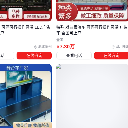
垂直起降适应仓库窄小装卸区
固定翼巡航保证长距离运输效率
 可停可行操作灵活 LED广告
特殊 戏曲表演车 可停可行操作灵活 广告
农业植保作业中最棘手的农药漂移问题，通过三旋翼下洗气流
上户
车 全国可上户
控制得到明显改善。实测显示药液沉积率比传统单旋翼机型更
全国
均匀，这对高价值经济作物保护尤为重要。
7
.30
万
湖北随州
湖北随
￥
测绘巡检场景往往需要设备在复杂地形反复起降。三叶草无人
电话
在线咨询
查看电话
在线咨询
机可贴山体陡坡垂直升降的特性，使电力巡线、矿区建模等作
业不再受制于地面条件。
三、如何根据作业场景选择垂直起降无人机？
当面对多种
垂直起降无人机
选项时，单纯比较参数表容易陷
入选择困境。关键在于明确您的核心作业场景对续航能力和环
境适应性的实际需求差异。
对于需要长距离测绘或巡检的场景，续航时间和抗风能力应