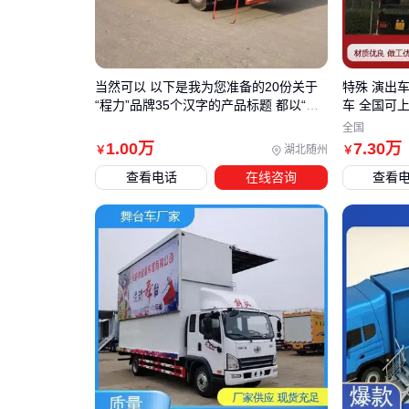
当然可以 以下是我为您准备的20份关于
特殊 演出车
“程力”品牌35个汉字的产品标题 都以“水
车 全国可
罐消防车”为前缀 并包含使用场景、特
全国
点、材质等信息
1
.00
万
7
.30
万
湖北随州
￥
￥
查看电话
在线咨询
查看