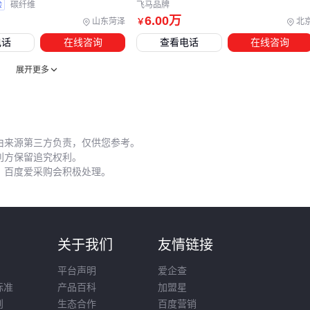
验
碳纤维
飞马品牌
五、哪些操作细节容易被新手忽略？
6
.00
万
山东菏泽
北
￥
电话
在线咨询
查看电话
在线咨询
三叶草无人机虽然适应性强，但在极端环境下仍需特别注意操
作规范。高温环境连续作业时，建议缩短单次飞行时长，避免
展开更多
电池过热；高湿环境则要重点检查
自动调压控制系统
的工作
状态。
日常维护中有三个关键环节常被忽视：
由来源第三方负责，仅供您参考。
利方保留追究权利。
每次作业后清洁电机轴承，防止沙尘积累影响垂直起降精度
，百度爱采购会积极处理。
定期检查
抗干扰信号增强器
的连接稳定性
长期存放时保持电池电量在中间值，并用
防雨无人机罩
保
护机身
则
关于我们
友情链接
无人机维修工具箱应包含专用螺丝刀、平衡检测仪等特殊工
具，普通家用工具可能无法满足精密部件的维护需求。遇到复
平台声明
爱企查
杂故障时，建议优先联系专业服务商而非自行拆解。
标准
产品百科
加盟星
则
生态合作
百度营销