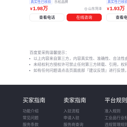
真实性已核验
乐松品牌
真实性已核
1
.98
万
1
.93
万
山东菏泽
￥
￥
查看电话
在线咨询
查看
百度爱采购温馨提示：
以上内容来自第三方，内容真实性、准确性、合法性
未经权利方授权许可禁止任何第三方转载、引用，权
如有任何问题请点击页面底部『建议反馈』进行反馈
买家指南
卖家指南
平台规
功能介绍
入驻流程
准入规则
常见问题
申请入驻
工业品行业
服务条款
服务商查询
违规管理规