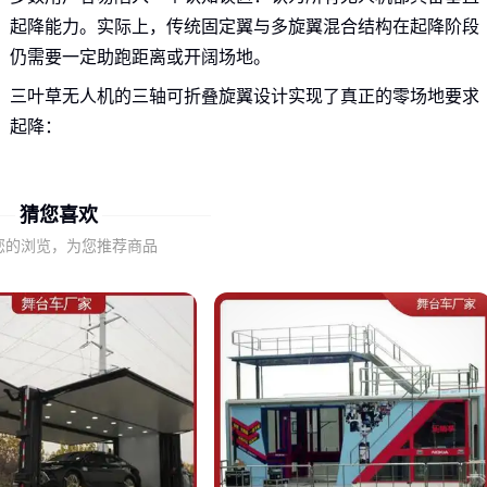
起降能力。实际上，传统固定翼与多旋翼混合结构在起降阶段
仍需要一定助跑距离或开阔场地。
三叶草无人机的三轴可折叠旋翼设计实现了真正的零场地要求
起降：
旋翼展开后形成稳定三角支撑，消除侧翻风险
收拢状态减少运输体积，适合车辆携带作业
猜您喜欢
无需专用发射/回收装置，降低部署成本
您的浏览，为您推荐商品
这种结构差异直接决定了设备在山区配送、密集城区巡检等受
限场景中的可用性。当同类机型还在为寻找起降场地发愁时，
三叶草无人机已开始执行任务。
二、三叶草无人机如何破解四大场景的核心痛点？
在物流配送场景，其快速转换的飞行模式能同时解决两个矛盾
需求：