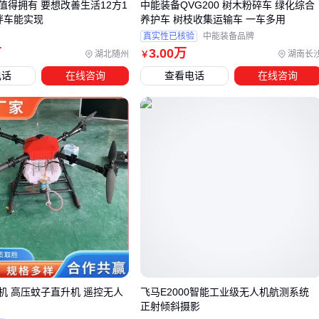
值得拥有 要想改善生活12方1
中能装备QVG200 树木粉碎车 绿化综合
采购三叶草无人机后，许多用户往往低估了配套设备的重要
拌车能实现
养护车 树枝收集运输车 一车多用
性。实际上，地面支持系统与主机的适配程度直接决定了作业
真实性已核验
中能装备品牌
万
3
.00
万
连续性和设备寿命。 以充电站为例，不同作业场景对充电速度
湖北随州
湖南长
￥
和便携性要求差异明显：固定基地作业适合配备
工业级地面站
电话
在线咨询
查看电话
在线咨询
，而野外移动作业则需要考虑
太阳能无人机充电站
或快充
方案。
运输保护同样需要场景化设计：
高频转运场景建议选择带
防撞护架
的
无人机运输箱
，内
部最好配备
橡胶防撞垫
精密仪器箱更适合存放维修工具和备用
螺旋桨配件
极端环境作业需搭配
防风存储箱
和
电池保温箱
便携式折叠起降垫这类看似简单的配件，在临时起降点搭建、
斜坡作业等场景中却能显著提升安全性。其核心价值在于快速
机 高压蚊子直升机 遥控无人
飞马E2000智能工业级无人机航测系统
建立标准起降平面，避免因地面不平导致的设备倾斜风险。
正射倾斜摄影