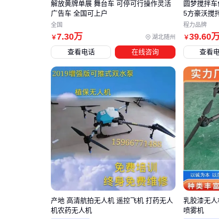
解放黄牌单展 舞台车 可停可行操作灵活
圆梦搅拌车
广告车 全国可上户
5方豪沃搅
全国
程力品牌
7
.30
万
39
.60
湖北随州
￥
￥
查看电话
在线咨询
查看
产地 高清航拍无人机 遥控飞机 打药无人
乳胶漆无人
机农药无人机
喷雾机