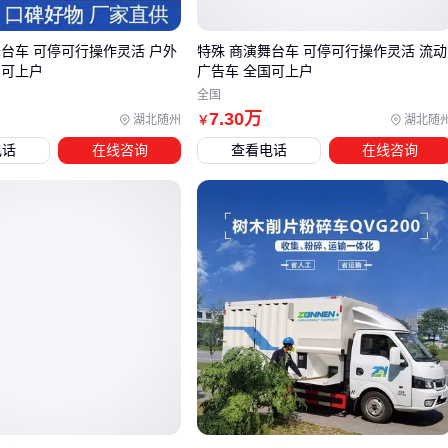
优先于最大载荷
在物流配送等需要频繁起降的应用中，起降场地适应性和快
舞台车 可停可行操作灵活 户外
特殊 商演舞台车 可停可行操作灵活 流动
国可上户
广告车 全国可上户
速响应能力更为关键
全国
农业植保等重复性作业则需重点关注电池更换效率和整体系
7
.30
万
湖北随州
湖北随
￥
统稳定性
电话
在线咨询
查看电话
在线咨询
工业级复合翼无人机
在测绘场景的优势不仅在于长航时，其
模块化设计还能根据不同任务快速更换
红外热成像仪
等专业
载荷。而多旋翼机型虽然在单次续航上不占优势，但对于需要
精准悬停的物流抛投作业反而更具操作性。
实际选型时建议先模拟典型作业流程：记录单次任务需要的飞
行距离、起降次数以及可能遇到的环境变量。这种场景化推演
往往能暴露参数表上看不出的适配性问题，自然引向对充电
站、运输箱等配套系统的具体需求评估。
四、为什么说配套设备的选择直接影响作业效率？