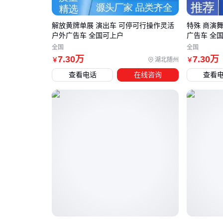
解放黄牌单展 演出车 可停可行操作灵活
特殊 商演
户外广告车 全国可上户
广告车 全
全国
全国
7
.30
万
7
.30
万
湖北随州
￥
￥
查看电话
在线咨询
查看