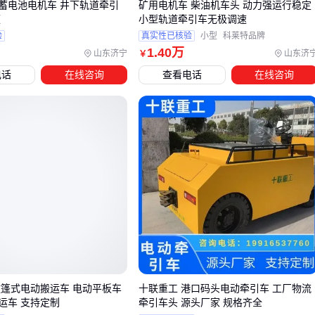
蓄电池电机车 井下轨道牵引
矿用电机车 柴油机车头 动力强运行稳定
维护配件如
牵引车维修包
也是必备项，定期更换易损件能显
便
小型轨道牵引车无极调速
著延长设备寿命。例如，
康明斯牵引车维修包
包含密封垫和
验
真实性已核验
小型
科莱特品牌
接头等关键部件，适合频繁使用的场景。
1
.40
万
山东济宁
山东济
￥
配套设备的选择需基于主设备的使用频率和环境。例如，井下
电话
在线咨询
查看电话
在线咨询
作业需额外配备
防爆照明灯
和
车载灭火器
，而普通厂区则
更注重
轨道信号灯
和水平仪的精度。
五、电动轨道牵引车日常使用与维护的三大关键点
操作电动轨道牵引车时，需严格按照
轨道牵引车操作手册
执
行，避免超载或急加速导致电机过热。长期过载运行可能损坏
牵引车电机或控制器。
定期检查
轨道牵引车轮胎
和牵引轮的磨损情况，及时更换磨
损严重的部件。同时，使用
牵引车润滑脂
保持运动部件的灵
活性，减少摩擦损耗。
敞篷式电动搬运车 电动平板车
十联重工 港口码头电动牵引车 工厂物流
电池维护是电动设备的核心。避免电池完全放电，充电时使用
运车 支持定制
牵引车头 源头厂家 规格齐全