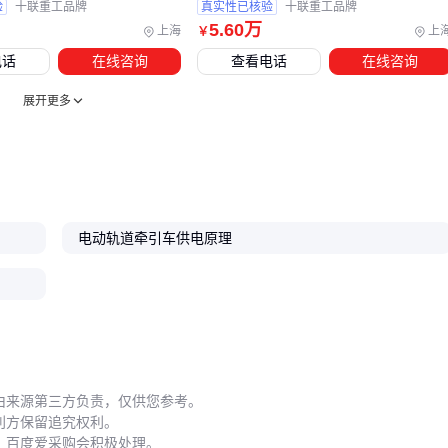
验
十联重工品牌
真实性已核验
十联重工品牌
匹配的
轨道牵引车充电器
，并确保充电环境通风良好。长期
5
.60
万
上海
上
￥
不使用时，需定期补充电量以防止电池硫化。
电话
在线咨询
查看电话
在线咨询
选择电动轨道牵引车时，需先明确工作场景的核心需求，再匹
配对应的牵引车性能和配套设备。从轨道清洁工具到维修包，
展开更多
每个细节都影响长期使用成本。最终决策应综合场景适配性、
维护便利性和配套设备的兼容性。
电动轨道牵引车供电原理
由来源第三方负责，仅供您参考。
利方保留追究权利。
，百度爱采购会积极处理。