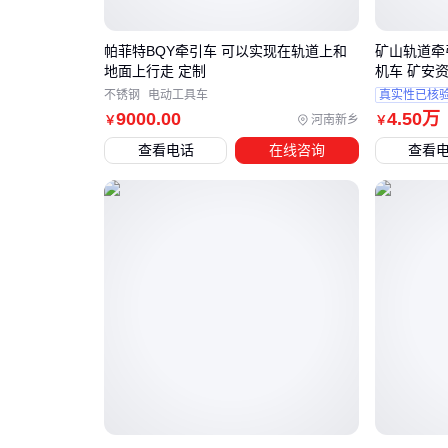
帕菲特BQY牵引车 可以实现在轨道上和
矿山轨道牵引
地面上行走 定制
机车 矿安
不锈钢
电动工具车
真实性已核
9000
.00
4
.50
万
河南新乡
￥
￥
查看电话
在线咨询
查看