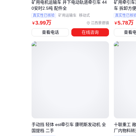
矿用电机运输车 井下电动轨道牵引车 44
矿用牵引车
0安时2.5吨 配件全
车 拆卸方
真实性已核验
矿用运输车
移动式
真实性已核
3
.99
万
5
.78
万
江西景德镇
￥
￥
查看电话
在线咨询
查看
手动挡 轻体 est牵引车 康明斯发动机 全
十联重工 
国提档 二手
厂内物料转