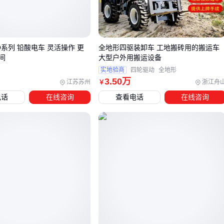
认证和工况适配性，而非仅看基础参数。
三、如何根据工作场景选择电动轨道牵引车？
吨-Q系列 铅酸电车 灵活操作 更
全地形四驱装卸车 工地搬砖用的搬运车
选择电动轨道牵引车时，首先要明确工作场景的核心需求。不
间
大型户外用搬运设备
同场景对牵引力、续航能力和环境适应性有不同要求。例如，
实地验商
四轮驱动
全地形
3
.50
万
江苏苏州
浙江舟
矿洞作业需要防爆设计和强牵引力，而车间搬运则更注重灵活
￥
性和载重稳定性。
电话
在线咨询
查看电话
在线咨询
以下是常见场景的选型建议：
矿洞或井巷工程：优先选择防爆型
电动轨道牵引机车
，确
保在易燃环境中安全运行。
工业车间搬运：
电动轨道牵引小车
更适合，因其转向灵活
且载重范围广。
长距离运输：需关注续航能力和充电效率，避免频繁充电影
响作业效率。