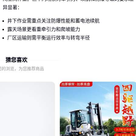
异显著：
井下作业需重点关注防爆性能和蓄电池续航
露天场景更看重牵引力和爬坡能力
厂区运输则需平衡运行效率与转弯半径
这些差异直接决定了设备能否在特定场景稳定运行，而非简单
猜您喜欢
比较电压或价格。
您的浏览，为您推荐商品
二、为什么矿用场景必须特殊考量？
在矿井等封闭环境中，
井下蓄电池机车
的防爆设计不仅是合
规要求，更是安全底线。普通电动牵引车若缺乏隔爆结构，可
能因电火花引发重大事故。
此外，狭窄巷道对设备尺寸和转弯灵活性有严苛限制。某些场
景还需要考虑潮湿环境对电气元件的腐蚀影响。
这些特殊需求意味着：矿用场景选型必须优先验证设备的安全