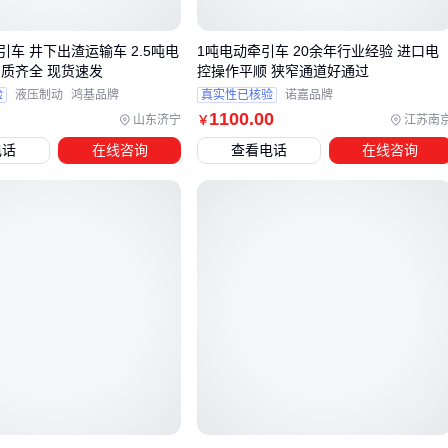
除了场景需求，还需考虑设备的可定制性。支持按需定制的电
动轨道牵引车能更好地匹配特定工作条件，比如轨距调整或特
车 井下出渣运输车 2.5吨电
1吨电动牵引车 20余年行业经验 进口电
殊载重要求。
资质齐全 现货速发
控操作平顺 狭窄通道好通过
验
液压制动
鸿基品牌
真实性已核验
诺嘉品牌
选型完成后，下一步需要关注配套设备的匹配性，以确保整体
1100
.00
山东济宁
江苏南
￥
作业流程的顺畅。
电话
在线咨询
查看电话
在线咨询
四、轨道牵引车电动配套设备如何选？这些细节可能被
你忽略了
采购电动轨道牵引车后，许多用户会发现实际使用中还需要配
套设备来确保高效运行。例如，
轨道清洁工具
能有效清除轨
道上的杂物和积尘，避免牵引车运行时因轨道不洁导致的打滑
或磨损问题。
除了清洁工具，还需考虑充电设备的选择。
24V牵引车充电器
或
矿用牵引车充电器
需根据牵引车电池类型和充电环境来
匹配，避免充电效率低下或电池寿命缩短。