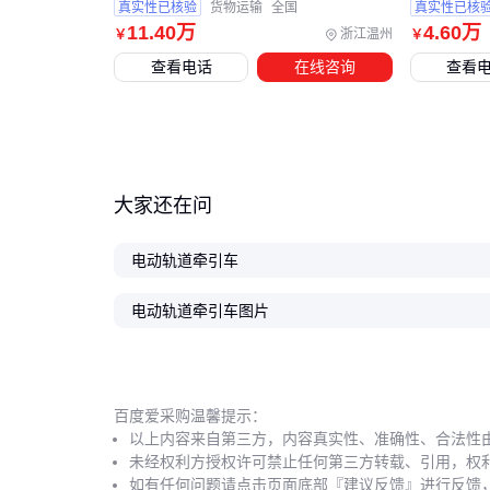
真实性已核验
货物运输
全国
真实性已核
11
.40
万
4
.60
万
浙江温州
￥
￥
查看电话
在线咨询
查看
大家还在问
电动轨道牵引车
电动轨道牵引车图片
百度爱采购温馨提示：
以上内容来自第三方，内容真实性、准确性、合法性
未经权利方授权许可禁止任何第三方转载、引用，权
如有任何问题请点击页面底部『建议反馈』进行反馈