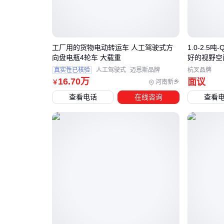
工厂用的货物电动转运车 人工驾驶式方
1.0-2.5
向盘电瓶4轮车 大载重
好的视野空
真实性已核验
人工驾驶式
迈恩斯品牌
杭叉品牌
16
.70
万
面议
河南新乡
￥
查看电话
在线咨询
查看