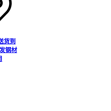
，尤其适合
网络，解决
围岩
送货到
稳发钢材
明显。例
注重变形
用
与地层摩
需要分阶
施工环节
备？
响施工效