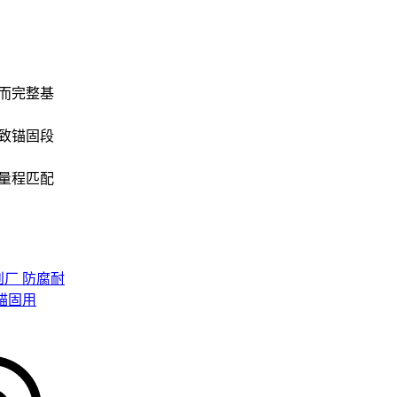
而完整基
致锚固段
量程匹配
选型有
载要求对
集中的挑
并适应岩
疲劳强