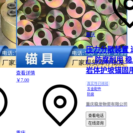
替代方案的选择同样依赖场景特性：
对于临时基坑支护，
桩锚支护
体系能快速施工且成本可控
软土地区
边坡治理中
格构梁支护
与锚索组合使用，可形成立体加固
重庆
表层滑移问题
隧道工程中
自钻式锚杆
能避免塌孔风险，特别适用于松散
压力分散装置 
厂 防腐耐用 
需要警惕的是，同规格锚索在不同场景下的有效承载力可能差异
如矿用锚索需预留更大安全裕度以应对动态荷载，而市政工程更
岩体护坡锚固
查看详情
控制精度。选型时建议结合地质勘察报告，重点验算锚固段长度
￥
7
.00
擦角的匹配度。
真实性已核验
配套张拉设备的选择同样需要同步考虑——大吨位矿用锚索通常
五金配件
段张拉，而桥梁微调对测力计精度要求更高。这直接关系到后续
防腐
的设备适配问题。
重庆稳发物资有限公司
四、为什么采购主设备后还要考虑配套设
查看电话
在线咨询
采购预应力锚索支护主材只是第一步，配套设备的匹配度直接影
重庆