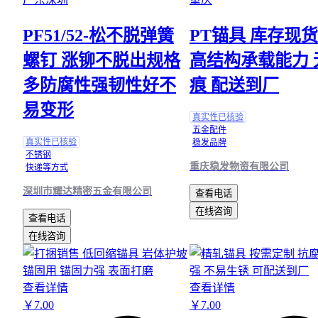
PF51/52-松不脱弹簧
PT锚具 库存现货
螺钉 涨铆不脱出规格
高结构承载能力 
多防腐性强韧性好不
痕 配送到厂
易变形
真实性已核验
五金配件
真实性已核验
稳发品牌
不锈钢
重庆稳发物资有限公司
快递等方式
深圳市耀达精密五金有限公司
查看电话
在线咨询
查看电话
在线咨询
查看详情
查看详情
￥
7
.00
￥
7
.00