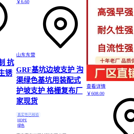
￥
6
.60
5%就应启动调整程序。
高空作业安全同样不容忽视：
锚索安装通常需要
全身五点式安全带
配合防坠器
狭窄空间作业建议选择带前胸D型环的款式
锚索切割区域必须设置
钢绞线保护套
防止崩裂
长期维护中，注浆体的开裂和地下水侵蚀是主要风险点。建议在
山东东营
年每季度、之后每年进行两次锚索应力抽测，特别要注意钢绞线
制 抗
接口处的密封状况。
GRF基坑边坡支护 沟
选择预应力锚索支护需要构建完整的决策链条：从地质参数推导
生锈
格，根据施工环境匹配配套设备，再到制定监测维护方案。最终
渠绿色基坑用装配式
岩土勘察报告进行定制化设计，而非简单套用通用方案。
查看详情
护坡支护 格栅复布厂
￥
608
.00
家现货
真实性已核验
HDPE
绿色