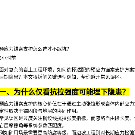
预应力锚索支护怎么选才不踩坑？
3小时前
面对复杂的岩土工程环境，如何选择适配的
预应力锚索支护
方案
后期隐患？本文将拆解关键选型逻辑，帮你避开常见误区。
一、为什么仅看抗拉强度可能埋下隐患？
预应力锚索
支护的核心价值在于通过主动张拉形成岩体内部应力
定性取决于锚固段与地层的协同作用。
常见误区是过度关注钢绞线抗拉强度指标，而忽略自由段长度、
岩层摩擦角等系统参数匹配度。
例如矿用场景需要更高防腐等级，而边坡工程则对长期应力松弛