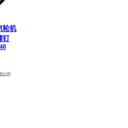
汽轮机
螺钉
40
限公司