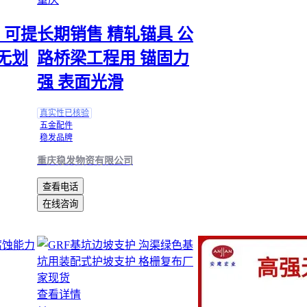
率和安全性。常见的误区是只关注锚索本身的抗拉强度，而忽略
备、监测仪器的适配性。例如，不同直径的锚索需要对应吨位的
 可提
长期销售 精轧锚具 公
顶，过小的设备可能无法达到设计预应力，过大的则可能造成超
险。
无划
路桥梁工程用 锚固力
关键配套设备可分为三类：
强 表面光滑
张拉类：如
智能锚索张拉机
需匹配锚索的自由段长度，确
完成锁定
真实性已核验
五金配件
监测类：
锚索测力计
应与设计荷载量程匹配，矿用场景还
稳发品牌
辅助类：包括
钢绞线防护套管
和
注浆管快速接头
等，影响
重庆稳发物资有限公司
能
查看电话
以注浆环节为例，
锚索灌浆记录仪
能实时监测注浆压力和流量，
在线咨询
浆不密实导致的支护失效。这类设备的选择需考虑注浆材料特性
有颗粒的砂浆需要更高精度的电磁流量计。
五、施工中哪些细节容易被忽略？
安装后的维护监测往往被低估。注浆后48小时内的初凝阶段最为
查看详情
要定期检查锚索应力变化，此时
锚索应力监测仪
的数据偏差超过