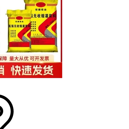
验收后第1
防护套管
锚索规
建议结合