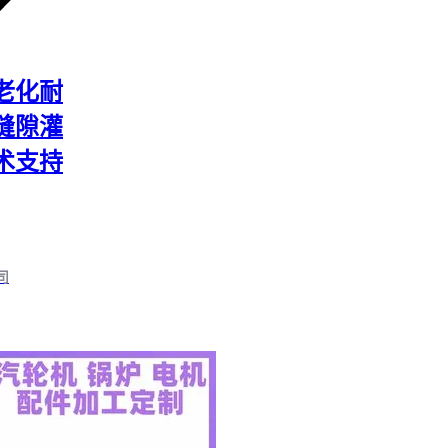
老化耐
缝隙灌
术支持
司