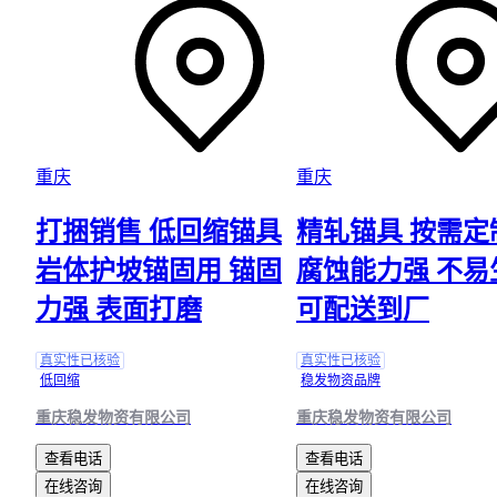
重庆
重庆
打捆销售 低回缩锚具
精轧锚具 按需定
岩体护坡锚固用 锚固
腐蚀能力强 不易
力强 表面打磨
可配送到厂
真实性已核验
真实性已核验
低回缩
稳发物资品牌
重庆稳发物资有限公司
重庆稳发物资有限公司
查看电话
查看电话
在线咨询
在线咨询