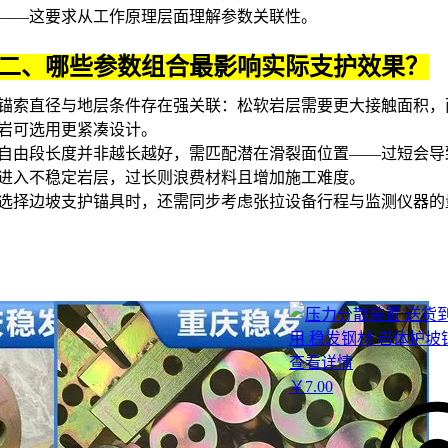
——这要求从工作原理层面理解参数关联性。
二、哪些参数组合最影响实际支护效果？
锚索直径与地层条件存在强关联：松软岩层需要更大接触面积，
岩可选用更紧凑设计。
自由段长度并非越长越好，需匹配潜在滑裂面位置——过短会导
进入不稳定岩层，过长则浪费材料且增加施工难度。
选择
边坡支护锚具
时，还需同步考虑张拉设备行程与监测仪器的
问题，形成完整解决方案。
三、矿用与桥梁场景下，预应力锚索支护
哪些关键差异？
预应力锚索支护的选型需紧密结合工程场景，不同地质条件和荷
查看详情
锚索结构参数有显著影响。矿用场景通常面临岩体破碎、高应力
￥
7
.00
战，此时宜选择自由段较长、直径较大的锚索，以分散地层压力
体变形；而桥梁锚固更关注长期稳定性，需优先考虑防腐性能和
度。