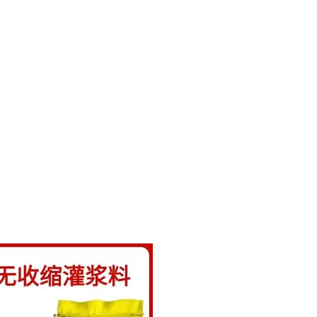
张拉设
张拉千斤
张拉风
保行程足够
需防爆认证
长期防腐性
避免因注
，例如含
关键，需
设计值的