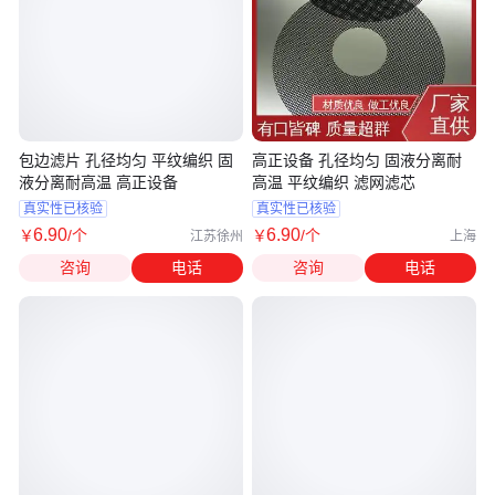
包边滤片 孔径均匀 平纹编织 固
高正设备 孔径均匀 固液分离耐
液分离耐高温 高正设备
高温 平纹编织 滤网滤芯
真实性已核验
真实性已核验
6
.90
6
.90
￥
/个
￥
/个
江苏徐州
上海
咨询
电话
咨询
电话