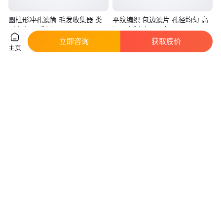
圆柱形冲孔滤筒 毛发收集器 类
平纹编织 包边滤片 孔径均匀 高
型齐全 品质保证
温可定制 高正设备
立即咨询
获取底价
真实性已核验
主页
13
.00
6
.90
￥
/个
￥
/个
河北衡水
河南洛阳
咨询
电话
咨询
电话
高正设备 过滤网筒滤片 平纹编
金属烧结网 滤芯滤筒滤片 多层
织 固液分离耐高温 孔径均匀
烧结过滤网空气水饮料过滤 定制
真实性已核验
真实性已核验