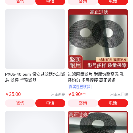
咨询
电话
咨询
电话
PX05-40 5um 保安过滤器水过滤
过滤网筒滤片 耐腐蚀耐高温 孔
芯 滤棒 华豫滤器
径均匀 多层焊接 高正设备
真实性已核验
25
.00
6
.90
￥
￥
/个
河南新乡
河南三门峡
咨询
电话
咨询
电话