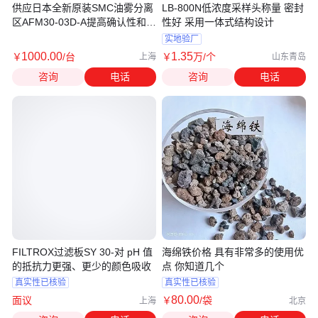
供应日本全新原装SMC油雾分离
LB-800N低浓度采样头称量 密封
区AFM30-03D-A提高确认性和安
性好 采用一体式结构设计
全性
实地验厂
1000
.00
1
.35
￥
/台
￥
万
/个
上海
山东青岛
咨询
电话
咨询
电话
FILTROX过滤板SY 30-对 pH 值
海绵铁价格 具有非常多的使用优
的抵抗力更强、更少的颜色吸收
点 你知道几个
真实性已核验
真实性已核验
80
.00
面议
￥
/袋
上海
北京