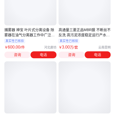
捕雾器 神宝 叶片式分离设备 除
高通量三菱正品MBR膜 不断丝不
雾器在油气分离器工作中广泛运
反洗 高污泥浓度稳定运行产水量
用
高
真实性已核验
真实性已核验
600
.00
3
.00
￥
/件
￥
万
/套
河北廊坊
云南昆明
咨询
电话
咨询
电话