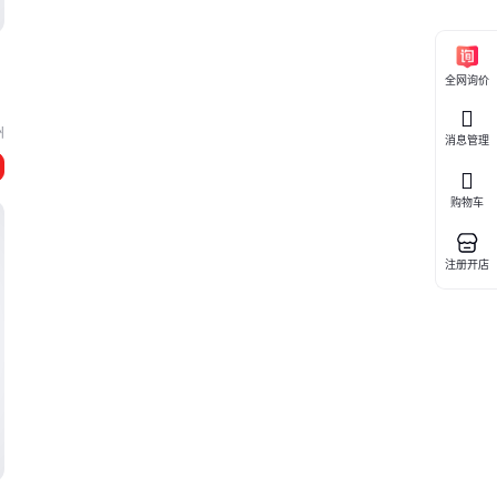
全网询价
州
消息管理
购物车
注册开店