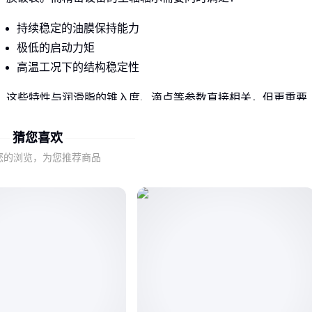
持续稳定的油膜保持能力
极低的启动力矩
高温工况下的结构稳定性
这些特性与润滑脂的锥入度、滴点等参数直接相关，但更重要
的是基础油与稠化剂的协同效应。
猜您喜欢
以复合锂基为稠化剂的NBU15，其纤维结构能适应高速剪切，
您的浏览，为您推荐商品
这是它区别于普通锂基脂的核心优势。
二、复合锂基配方如何解决高速润滑难题？
NBU15的配方设计聚焦于动态工况：基础油黏度精确匹配高速
轴承的油膜厚度需求，而特殊添加剂包则抑制高温氧化导致的
稠度变化。
这种协同作用体现在三个关键场景：