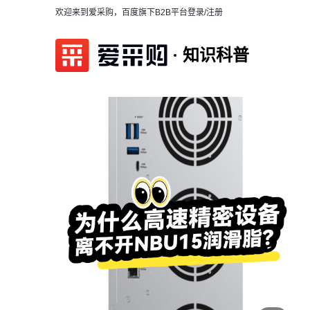
欢迎来到爱采购，百度旗下B2B平台
登录/注册
知识科普