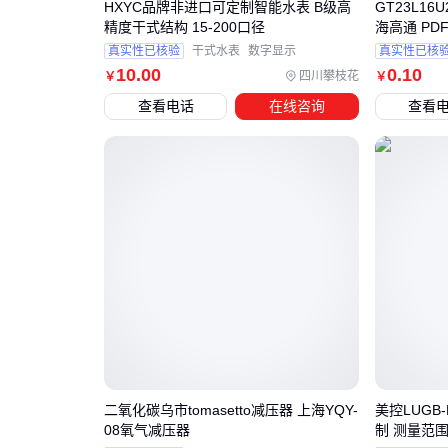
HXYC品牌非进口可定制智能水表 B级高
GT23L16U
精度干式结构 15-200口径
海高通 PD
真实性已核验
干式水表
数字显示
真实性已核
10
.00
0
.10
四川攀枝花
￥
￥
查看电话
在线咨询
查看
二氧化碳乌市tomasetto减压器 上海YQY-
美控LUGB
08氧气减压器
制 测量范围D