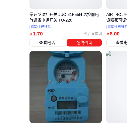
常开型温控开关 JUC-31F55H 温控器电
AIRTRO
气设备电源开关 TO-220
设精密可调气
真实性已核验
真实性已核
1
.70
8
.00
广东深圳
￥
￥
查看电话
在线咨询
查看