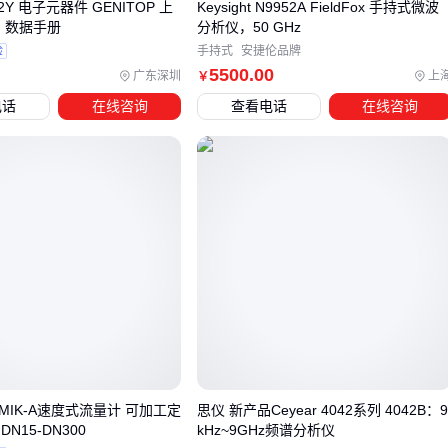
2Y 电子元器件 GENITOP 上
Keysight N9952A FieldFox 手持式微波
F 数据手册
分析仪，50 GHz
加注前需确保润滑系统清洁无残留，旧润滑脂与NBU15混合可
验
手持式
安捷伦品牌
能改变其性能特性。使用专用
轴承清洗剂
能有效清除管路内
5500
.00
广东深圳
上
￥
杂质，建议选择中性配方且无腐蚀性的型号，避免损伤精密轴
电话
在线咨询
查看电话
在线咨询
承表面。
为保障加注精度，建议配套定量润滑脂加注工具。手动加注枪
适合单点维护，而气动数显型号更适合需要精确控制加注量的
自动化场景。关键是要确保工具输出压力与系统设计压力匹
配。
五、为什么同样的NBU15在不同设备上效果差异明显？
精密设备的润滑效果不仅取决于润滑脂本身，更与操作规范密
切相关。加注前需用
无尘擦拭布
清洁注油口，避免杂质混
入。建议在设备静止状态下加注，加注后低速运行使润滑脂均
-MIK-A速度式流量计 可加工定
思仪 新产品Ceyear 4042系列 4042B：
匀分布。
N15-DN300
kHz~9GHz频谱分析仪