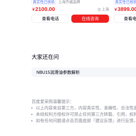
真实性已核验
上海齐威品牌
真实性已核
2100
.00
3899
.0
上海
￥
￥
查看电话
在线咨询
查看
大家还在问
NBU15润滑油参数解析
百度爱采购温馨提示：
以上内容来自第三方，内容真实性、准确性、合法性
未经权利方授权许可禁止任何第三方转载、引用，权
如有任何问题请点击页面底部『建议反馈』进行反馈