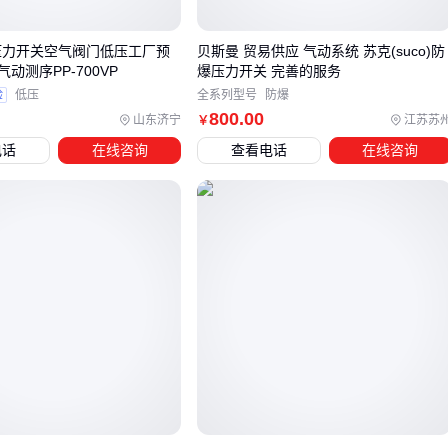
三个要素中的两项时，使用通用润滑脂可能导致油膜破裂风险
显著增加。
L压力开关空气阀门低压工厂预
贝斯曼 贸易供应 气动系统 苏克(suco)防
对于需要建立完整设备保护方案的用户，除了核心润滑脂选型
动测序PP-700VP
爆压力开关 完善的服务
验
低压
全系列型号
防爆
外，配套的
灾难恢复系统
和云备份解决方案也应纳入考量。
800
.00
山东济宁
江苏苏
￥
特别是涉及连续生产的精密加工设备，突发停机时的数据保全
电话
在线咨询
查看电话
在线咨询
与系统快速恢复能力同样关键。
确定选用NBU15后，还需检查润滑系统的兼容性。其特殊的纤
维结构可能对某些集中供脂系统的过滤器造成挑战，这时需要
评估是否同步更新过滤单元或调整供脂压力参数。
四、集中润滑系统如何避免与NBU15的兼容性问题？
在高速精密设备中，润滑系统的设计直接影响NBU15润滑脂的
性能表现。集中润滑系统对润滑脂的流动性有严格要求，若选
用不当可能导致加注不均或压力损失。 重点关注系统管路直径
与润滑脂稠度的匹配度，避免因阻力过大造成润滑点供脂不
足。