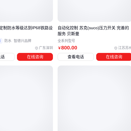
每分钟数万转的主轴启停阶段仍保持润滑有效性
长期运行后不会出现硬化或流失
突发负载波动时维持摩擦系数稳定
定制防水等级达到IP68铁路设
自动化控制 苏克(suco)压力开关 完善的
对于需要持续高精度定位的加工中心，这些特性直接决定了设
服务 贝斯曼
备寿命和加工质量。
验
防水
智德兴品牌
全系列型号
800
.00
广东深圳
江苏苏
￥
三、如何判断设备是否必须使用NBU15润滑脂？
电话
在线咨询
查看电话
在线咨询
在高速精密设备的润滑脂选型中，NBU15并非所有场景的必选
项，但以下三类情况通常需要优先考虑：
转速超过常规轴承润滑脂适用范围的精密主轴
工作温度波动频繁且温差较大的封闭式齿轮箱
需要同时应对轴向和径向复合载荷的精密导轨系统
与普通润滑脂相比，NBU15的复合锂基配方在高速剪切条件下
能保持更稳定的油膜厚度。当设备同时满足转速、温度、负载