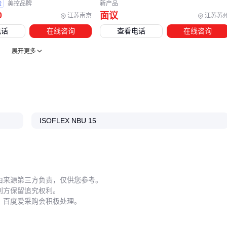
磨合期监测尤为关键：
验
美控品牌
新产品
0
面议
江苏南京
江苏苏
首次运行后检查轴承温度是否异常
电话
在线咨询
查看电话
在线咨询
监听运转声音判断润滑是否充分
定期补充润滑脂时记录加注量 建立这些基础数据有助于及时
展开更多
发现润滑异常。
长期使用中要避免不同品牌润滑脂混用，即使参数相近也可能
因添加剂差异影响性能。存储时注意密封避光，防止氧化变质
影响润滑效果。
ISOFLEX NBU 15
选择NBU15润滑脂只是精密设备润滑管理的起点，配套的清洗
剂、加注工具和操作规范共同构成完整解决方案。定期监测轴
承状态并建立润滑记录，才能持续发挥其高速工况下的性能优
势。
由来源第三方负责，仅供您参考。
利方保留追究权利。
，百度爱采购会积极处理。