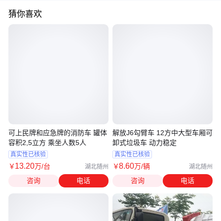
猜你喜欢
可上民牌和应急牌的消防车 罐体
解放J6勾臂车 12方中大型车厢可
容积2,5立方 乘坐人数5人
卸式垃圾车 动力稳定
真实性已核验
真实性已核验
13
.20
8
.60
￥
万
/台
￥
万
/辆
湖北随州
湖北随州
咨询
电话
咨询
电话