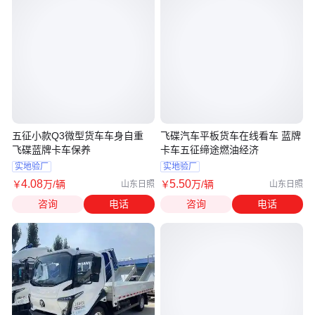
五征小款Q3微型货车车身自重
飞碟汽车平板货车在线看车 蓝牌
飞碟蓝牌卡车保养
卡车五征缔途燃油经济
实地验厂
实地验厂
4
.08
5
.50
￥
万
/辆
￥
万
/辆
山东日照
山东日照
咨询
电话
咨询
电话