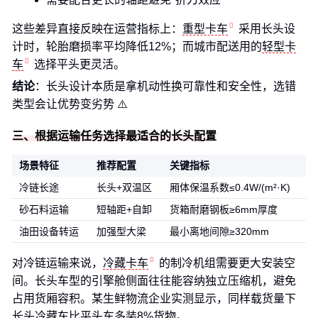
这些差异直接反映在运营指标上：
重型卡车
采用长头设
计时，轮胎磨损率平均降低12%；而城市配送用的
轻型卡
车
选择平头更灵活。
结论
：长头设计本质是拿机动性换可靠性和安全性，选错
类型会让优势变劣势 ⚠️
三、根据运输任务选择最适合的长头配置
场景特征
推荐配置
关键指标
冷链长途
长头+双温区
厢体保温系数≤0.4W/(m²·K)
砂石料运输
短轴距+自卸
货箱耐磨钢板≥6mm厚度
油田设备转运
加强型大梁
最小离地间隙≥320mm
对冷链运输来说，
冷藏卡车
的制冷机组需要更大安装空
间。长头车型的引擎舱侧面往往能容纳独立压缩机，避免
占用货厢容积。某生鲜物流企业实测显示，同样载货量下
长头冷藏车比平头车多装8%货物。