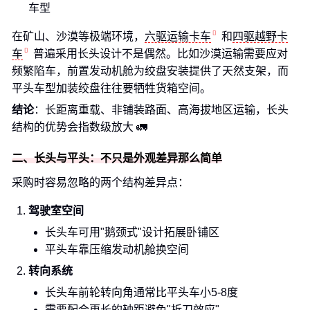
车型
在矿山、沙漠等极端环境，
六驱运输卡车
和
四驱越野卡
车
普遍采用长头设计不是偶然。比如沙漠运输需要应对
频繁陷车，前置发动机舱为绞盘安装提供了天然支架，而
平头车型加装绞盘往往要牺牲货箱空间。
结论
：长距离重载、非铺装路面、高海拔地区运输，长头
结构的优势会指数级放大 🚛
二、长头与平头：不只是外观差异那么简单
采购时容易忽略的两个结构差异点：
驾驶室空间
长头车可用"鹅颈式"设计拓展卧铺区
平头车靠压缩发动机舱换空间
转向系统
长头车前轮转向角通常比平头车小5-8度
需要配合更长的轴距避免"折刀效应"