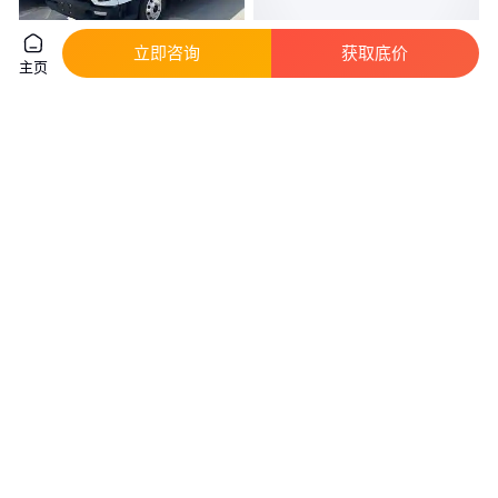
立即咨询
获取底价
主页
飞碟W载货卡车外观展示 五征4
东风四驱越野卡车 消防物资载货
米2货车维修保养
车 源头生产厂家 功力强
实地验厂
真实性已核验
10
.48
29
.10
￥
万
/辆
￥
万
/台
山东日照
湖北随州
咨询
电话
咨询
电话
东风天锦DFV2163GP6D1型六
东风国六排放载货车 沙漠卡车