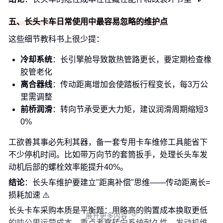
五、长头卡车日常使用中最容易忽略的维护点
这些细节教科书上很少提：
冷却系统
：长引擎舱导致散热管路更长，要定期检查橡
胶管老化
离合器线
：传动距离增加会使踏板行程变长，每3万公
里需调整
前桥润滑
：转向节承受更大力矩，建议润滑周期缩短3
0%
工欲善其事必先利其器，备一套专用卡车维修工具能省下
不少停机时间。比如带万向节的套筒扳手，处理长头车发
动机后部的螺栓效率能提升40%。
结论
：长头车维护要建立"距离补偿"思维——传动距离长=
损耗加速 ⚠️
长头卡车采购本质是平衡题：用略高的购置成本换取更低
展开更多内容

的吨公里运营成本。重点考察转向系统耐久性、发动机维