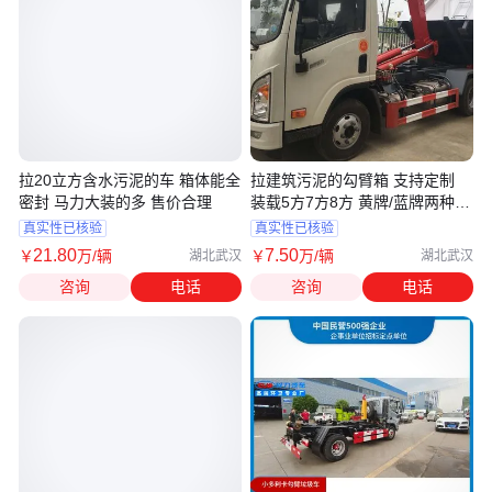
拉20立方含水污泥的车 箱体能全
拉建筑污泥的勾臂箱 支持定制
密封 马力大装的多 售价合理
装载5方7方8方 黄牌/蓝牌两种可
选
真实性已核验
真实性已核验
21
.80
7
.50
￥
万
/辆
￥
万
/辆
湖北武汉
湖北武汉
咨询
电话
咨询
电话