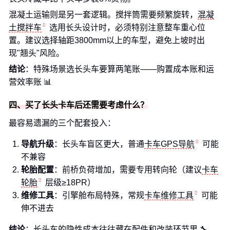
混凝土运输则是另一套逻辑。搅拌筒需要频繁旋转，
混凝
土搅拌车
选用长头设计时，必须特别注意整车重心位
置。建议选择轴距3800mm以上的车型，避免上坡时出
现"翘头"风险。
结论
：特殊场景选长头车要算两笔账——购置成本账和运
营效率账 📊
四、买了长头卡车后还需要考虑什么？
最容易遗漏的三个配套投入：
导航升级
：长头车盲区更大，普通
卡车GPS导航
可能
不兼容
轮胎配置
：前桥负荷增加，需要专用转向轮（建议
卡车
轮胎
层级≥18PR）
维修工具
：引擎舱布局特殊，常规
卡车维修工具
可能
伸不进去
结论
：长头车的隐性成本往往藏在配件和改装环节里 🔧