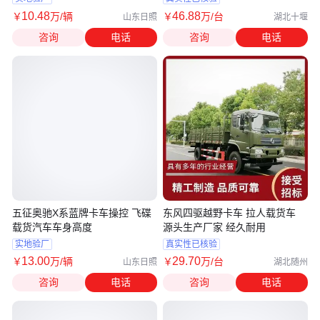
10
.48
46
.88
￥
万
/辆
￥
万
/台
山东日照
湖北十堰
咨询
电话
咨询
电话
五征奥驰X系蓝牌卡车操控 飞碟
东风四驱越野卡车 拉人载货车
载货汽车车身高度
源头生产厂家 经久耐用
实地验厂
真实性已核验
13
.00
29
.70
￥
万
/辆
￥
万
/台
山东日照
湖北随州
咨询
电话
咨询
电话