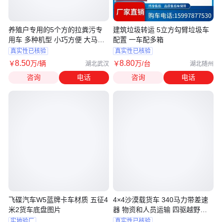
养殖户专用的5个方的拉粪污专
建筑垃圾转运 5立方勾臂垃圾车
用车 多种机型 小巧方便 大马力
配置 一车配多箱
低噪音
真实性已核验
真实性已核验
8
.50
8
.80
￥
万
/辆
￥
万
/台
湖北武汉
湖北随州
咨询
电话
咨询
电话
飞碟汽车W5蓝牌卡车材质 五征4
4×4沙漠载货车 340马力带差速
米2货车底盘图片
器 物资和人员运输 四驱越野卡
车
实地验厂
真实性已核验