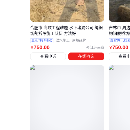
合肥市 专攻工程难题 水下堵漏公司 绳锯
吉林市 周
切割拆除施工队伍 方法好
构钢便桥切
真实性已核验
潜水施工
速邦品牌
真实性已核
750
.00
750
.00
江苏南京
￥
￥
查看电话
在线咨询
查看