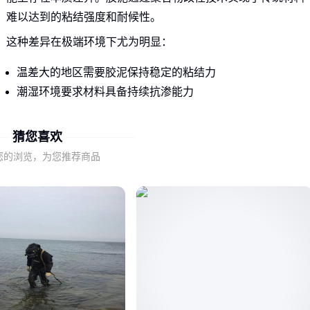
难以达到的粘结强度和耐候性。
这种差异在极端环境下尤为明显：
温差大的地区需要胶泥保持稳定的粘结力
潮湿环境要求材料具备持续抗渗能力
化学腐蚀场所依赖胶泥的耐酸碱特性
猜您喜欢
理解这些差异是选型的第一步，接下来需要关注不同胶泥类型
您的浏览，为您推荐商品
如何通过具体参数满足工程需求。
二、哪些性能指标真正影响工程效果？
抗压强度和粘结强度是基础指标，但实际选型更需要关注场景
适配性。例如高温环境下的砌筑工程，常规胶泥会出现软化脱
落，此时
高温耐酸砌筑胶泥
的耐热稳定性就成为关键。
同样容易被忽视的还有材料固化后的弹性模量——刚性过强的
胶泥在震动环境中易导致接缝开裂，而柔性配方更适合桥梁等