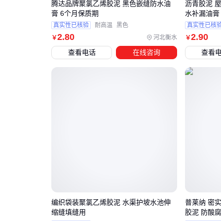
腾达品牌聚氯乙烯胶泥 黑色嵌缝防水油
沥青胶泥 
膏 6个月保质期
水补漏油膏
真实性已核验
耐高温
黑色
真实性已核
2
.80
2
.90
河北衡水
￥
￥
查看电话
在线咨询
查看
编织袋装聚氯乙烯胶泥 水渠护坡水池伸
普莱纳 密
缩缝填缝用
胶泥 防酸