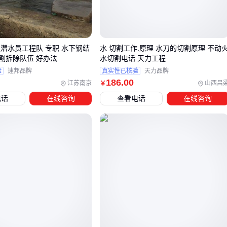
动态荷载结构。
这些参数差异看似细微，却直接决定了工程寿命和维护成本。
下个环节我们将具体分析不同场景的参数优先级排序。
边潜水员工程队 专职 水下钢结
水 切割工作.原理 水刀的切割原理 不动
割拆除队伍 好办法
水切割电话 天力工程
三、不同工程场景如何匹配砌筑胶泥类型？
验
速邦品牌
真实性已核验
天力品牌
186
.00
江苏南京
山西吕
￥
砌筑胶泥的选型核心在于理解工程场景对材料性能的差异化需
电话
在线咨询
查看电话
在线咨询
求。以下场景化决策框架可帮助快速锁定关键参数优先级：
结构补强场景：需优先考虑抗压强度和抗震性能，
高强砌筑
胶
的环氧树脂基配方能有效增强墙体整体稳定性
潮湿/防水工程：
防水砌筑胶
的聚合物改性成分可阻断水分
渗透，同时保持粘结力不衰减
高温环境施工：耐高温型胶泥需具备更低的热膨胀系数，避
免温度变化导致粘结层开裂
对于石材铺装等特殊场景，普通砌筑胶泥的刚性可能无法适应