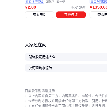
真实性已核验
固化剂
固体型
真实性已核
2
.00
1350
.0
河北衡水
￥
￥
查看电话
在线咨询
查看
大家还在问
砌筑胶泥用途大全
胶泥砌筑水泥砖
百度爱采购温馨提示：
以上内容来自第三方，内容真实性、准确性、合法性
未经权利方授权许可禁止任何第三方转载、引用，权
如有任何问题请点击页面底部『建议反馈』进行反馈