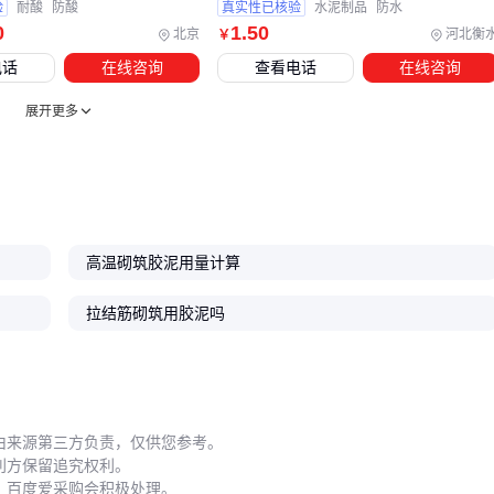
验
耐酸
防酸
真实性已核验
水泥制品
防水
砌筑胶泥的实际性能很大程度上取决于施工细节。混合比例不
0
1
.50
北京
河北衡
￥
当或固化时间不足都可能导致胶泥粘结力下降，甚至引发工程
电话
在线咨询
查看电话
在线咨询
隐患。
展开更多
关键施工细节包括：
严格按照产品说明调配混合比例，避免随意增减水量。
注意环境温度对固化时间的影响，低温环境下需延长养护时
间。
施工后避免过早负载，确保胶泥完全固化。
高温砌筑胶泥用量计算
使用专用胶泥搅拌桶可以精准控制混合比例，避免因手工调配
拉结筋砌筑用胶泥吗
导致的性能波动。同时，搅拌桶的清洁维护也能延长工具使用
寿命。
砌筑胶泥的选型、配套工具和施工细节共同构成了完整的工程
解决方案。从胶泥性能参数到施工工具的选择，每一步都需贴
由来源第三方负责，仅供您参考。
利方保留追究权利。
合实际工程需求，才能确保最终施工质量。
，百度爱采购会积极处理。