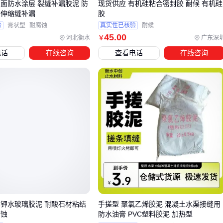
屋面防水涂层 裂缝补漏胶泥 防
现货供应 有机硅粘合密封胶 耐候 有机硅
 伸缩缝补漏
胶
合适的工具不仅影响施工效率，还可能导致胶泥性能无法充分
验
膏状型
耐腐蚀
真实性已核验
耐候
发挥。例如，使用普通搅拌工具可能导致胶泥混合不均匀，影
45
.00
河北衡水
广东深
￥
响粘结强度。
电话
在线咨询
查看电话
在线咨询
以下是一些常被忽视但至关重要的配套工具和材料：
防尘口罩
和
防护手套
：保护施工人员免受粉尘和化学物
质的伤害。
胶泥抹子
和喷枪：确保胶泥涂抹均匀，提升施工质量。
胶泥清洗剂：用于清理施工后的残留胶泥，保持工具和设备
清洁。
选择合适的配套工具不仅能提升施工效率，还能避免因工具不
当导致的胶泥性能损失。例如，专用胶泥搅拌桶可以确保混合
比例精准，避免因搅拌不均引发的施工问题。
实钾水玻璃胶泥 耐酸石材粘结
手搓型 聚氯乙烯胶泥 混凝土水渠接缝用
五、混合比例、固化时间等实操关键点
腐蚀
防水油膏 PVC塑料胶泥 加热型