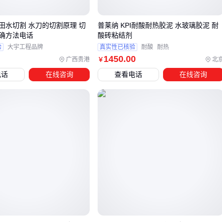
材料热胀冷缩。此时
柔性石材胶
通过弹性变形缓冲应力，比
传统砂浆更能预防空鼓脱落。需注意石材吸水率差异：
田水切割 水刀的切割原理 切
普莱纳 KPI耐酸耐热胶泥 水玻璃胶泥 耐
确方法电话
酸砖粘结剂
高密度花岗岩可用标准型
石材胶
验
大宇工程品牌
真实性已核验
耐酸
耐热
多孔砂岩应选粘度更高、固化更慢的专用胶泥
1450
.00
广西贵港
北
￥
电话
在线咨询
查看电话
在线咨询
选型时容易陷入的误区是将胶泥与
瓷砖粘结剂
、
填缝剂
等
辅助材料混用。虽然
聚合物砂浆
等材料具有部分相似功能，
但砌筑胶泥的骨料粒径和粘结机制是专为砌体结构设计的。临
时替代可能导致层间粘结力不足，在震动荷载下产生安全隐
患。
确定胶泥类型后，还需对应选择施工工具。例如高强砌筑胶需
要专用搅拌设备确保树脂充分混合，而防水型胶泥则对基层处
理工具要求更高。这些配套差异直接影响最终施工质量。
四、胶泥施工必备工具与辅助材料
采购砌筑胶泥后，施工工具和辅助材料的准备同样关键。缺少