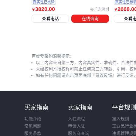
真实性已核验
真实性已核
3820
.00
2668
.0
广东深圳
￥
￥
查看电话
在线咨询
查看
百度爱采购温馨提示：
以上内容来自第三方，内容真实性、准确性、合法性
未经权利方授权许可禁止任何第三方转载、引用，权
如有任何问题请点击页面底部『建议反馈』进行反馈
买家指南
卖家指南
平台规
功能介绍
入驻流程
准入规则
常见问题
申请入驻
工业品行业
服务条款
服务商查询
违规管理规