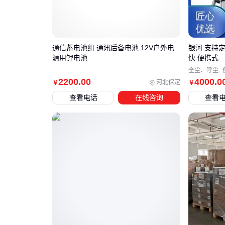
通信蓄电池组 通讯后备电池 12V户外电
银河 支持
源用锂电池
快 便携式
全尘、呼尘
2200
.00
4000
.0
河北保定
￥
￥
查看电话
在线咨询
查看