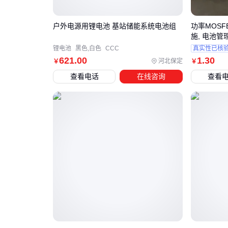
户外电源用锂电池 基站储能系统电池组
功率MOSF
施, 电池
自动化
锂电池
黑色,白色
CCC
真实性已核
621
.00
1
.30
河北保定
￥
￥
查看电话
在线咨询
查看