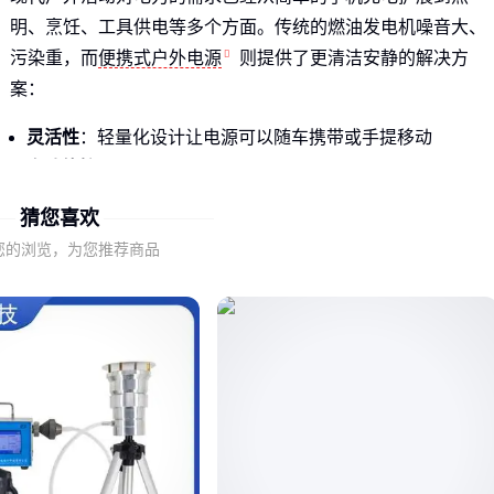
明、烹饪、工具供电等多个方面。传统的燃油发电机噪音大、
污染重，而
便携式户外电源
则提供了更清洁安静的解决方
案：
灵活性
：轻量化设计让电源可以随车携带或手提移动
多功能接口
：同时支持USB、AC、DC等多种设备充电
环保性
：相比燃油发电机，锂电池电源无排放、无噪音污染
猜您喜欢
应急保障
：在自然灾害或断电情况下，
大容量应急电源
能
您的浏览，为您推荐商品
为关键设备提供电力支持
随着太阳能技术的成熟，户外电源的续航能力也得到了显著提
升。🔋 选择户外电源时，首先要明确自己的电力需求和使用场
景。
二、户外电源的核心功能与市场现状
市场上的户外电源主要围绕三个核心功能展开竞争：容量、便