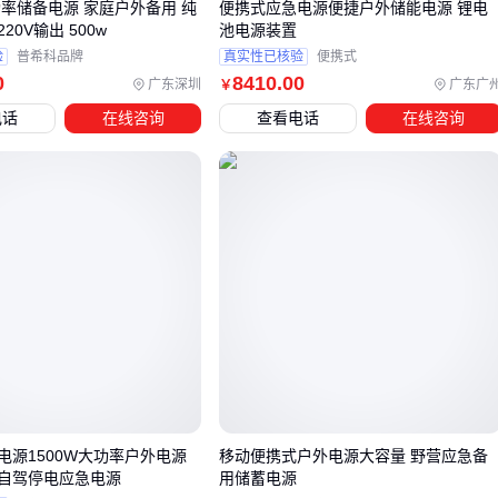
功率储备电源 家庭户外备用 纯
便携式应急电源便捷户外储能电源 锂电
防护装备
：防震包或保护套延长电源使用寿命
20V输出 500w
池电源装置
验
普希科品牌
真实性已核验
便携式
特别是对于经常在户外使用的用户，配套设备往往能解决实际
0
8410
.00
广东深圳
广东广
￥
使用中的痛点问题。
电话
在线咨询
查看电话
在线咨询
五、户外电源使用中的关键细节与维护技巧
正确使用和维护能显著延长户外电源的寿命：
温度管理
：避免在极端高温或低温环境下充放电
定期充放
：即使闲置也应每3个月完成一次完整充放电循环
接口保护
：使用
储能电源保护套
防止灰尘和湿气进入
负载匹配
：不要长时间满负荷运行，保留20%功率余量
存储注意
：长期存放时应保持50%电量，置于干燥阴凉处
这些细节往往被忽视，但却直接影响电源的性能和寿命。
电源1500W大功率户外电源
移动便携式户外电源大容量 野营应急备
选择户外电源时，关键是根据实际使用场景确定容量和功率需
自驾停电应急电源
用储蓄电源
求，同时考虑便携性和充电方式。配套设备和正确使用习惯同