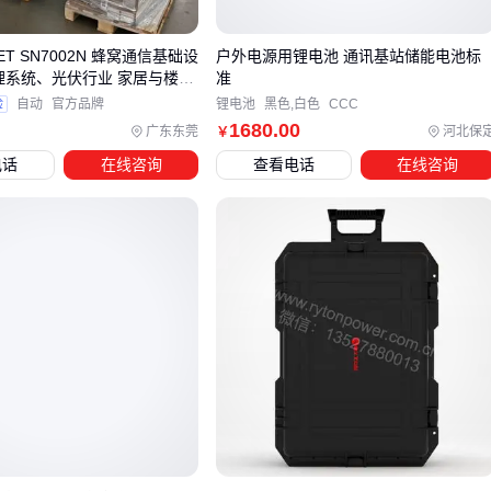
短途轻量使用
适合手机、相机等小设备充电，选择
便携式储
能电源
，重量控制在5kg以内，容量300-500Wh足够
ET SN7002N 蜂窝通信基础设
户外电源用锂电池 通讯基站储能电池标
家庭应急或长期露营
需要
太阳能储能电源
配合太阳能板使
管理系统、光伏行业 家居与楼宇
准
用，容量建议1000Wh以上，支持同时为多个设备供电
验
自动
官方品牌
锂电池
黑色,白色
CCC
1680
.00
广东东莞
河北保
￥
车载或移动工作站
车载储能电源
需要具备车充接口和稳定
电话
在线咨询
查看电话
在线咨询
输出，功率建议1500W以上，支持工具设备使用
专业户外作业
选择工业级产品，注重防护等级和极端温度适
应性，容量和功率都要留有余量
四、户外电源的配套设备有哪些必备选择？
购买主电源后，这些配套设备能显著提升使用体验：
充电扩展
：
太阳能充电板
增加续航能力，选择时注意与电
源的电压匹配
接口转换
：
电源转换线
解决不同设备的接口兼容问题
车载充电
：
车载充电器
实现行车途中快速补电