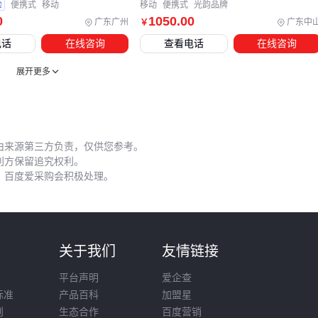
验
便携式
移动
移动
便携式
光韵品牌
样重要，
电源适配器
等配件能让您的户外电力解决方案更加
0
1050
.00
广东广州
广东中
￥
完善。记住，最适合的才是最好的，不必盲目追求最高参数。
电话
在线咨询
查看电话
在线咨询
展开更多
由来源第三方负责，仅供您参考。
利方保留追究权利。
，百度爱采购会积极处理。
则
关于我们
友情链接
平台声明
爱企查
标准
产品百科
加盟星
则
生态合作
百度营销