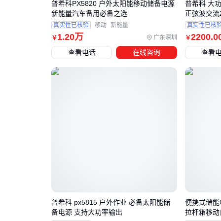
普希科PX5820 户外太阳能移动储备电源
普希科 大
新能量汽车备用必备之选
正弦波交流2
真实性已核验
移动
新能量
真实性已核
1
.20
万
2200
.0
广东深圳
￥
￥
查看电话
在线咨询
查看
普希科 px5815 户外作业 必备太阳能储
便携式储能
备电源 支持大功率输出
拉杆箱移动