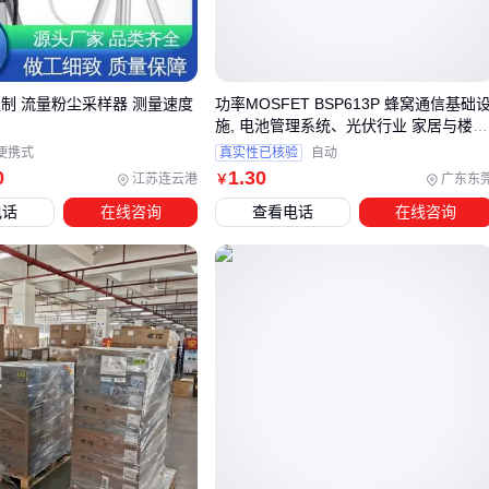
携性和充电方式。
太阳能储蓄电源
因其可持续充电特性受到
越来越多用户的青睐：
容量区间
：从几百瓦时到几千瓦时不等，满足不同设备的供
定制 流量粉尘采样器 测量速度
功率MOSFET BSP613P 蜂窝通信基础
电需求
施, 电池管理系统、光伏行业 家居与楼宇
充电速度
：支持市电、车充、太阳能等多种快速充电方式
自动化
便携式
真实性已核验
自动
输出稳定性
：纯正弦波输出保护精密电子设备
0
1
.30
江苏连云港
广东东
￥
防护性能
：防尘防水设计适应各种户外环境
电话
在线咨询
查看电话
在线咨询
目前主流产品都在向轻量化、模块化方向发展，
大容量户外电
源
也开始采用可扩展电池设计。⚡ 了解这些核心差异，才能
找到最适合自己使用习惯的产品。
三、如何根据需求选择最合适的户外电源？
选型时需要综合考虑使用场景、设备功率和预算三个关键因
素：