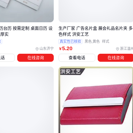
印刷质量也是一个不容忽视的因素，低质量的印刷会直接影响
广告册子的专业形象。在预算允许的范围内，优先考虑这些细
节，可以显著提升广告册子的整体效果。
历台历 按需定制 桌面日历 设
生产厂家 广告名片盒 展会礼品名片夹 多
张厚实
色样式 洪安工艺
三、展会、招商、日常宣传：不同场景如何匹配广告册
验
真实性已核验
黑色,黄色
样式
子类型？
5
.20
山东济宁
浙江温
￥
广告册子的选择首先要明确使用场景——不同场合对信息密
电话
在线咨询
查看电话
在线咨询
度、展示周期和受众接触方式的要求差异显著。例如展会现场
需要快速吸引注意力并传递核心卖点，而招商场景则更强调企
业实力和项目细节的完整呈现。
针对高频次使用的场景，建议优先考虑以下匹配方案：
展会/路演：选用视觉冲击力强的
三折页宣传单页
或
易拉宝
，便于快速分发和立式展示
招商洽谈：采用装帧精良的
企业画册
或
招商手册
，体现
专业度