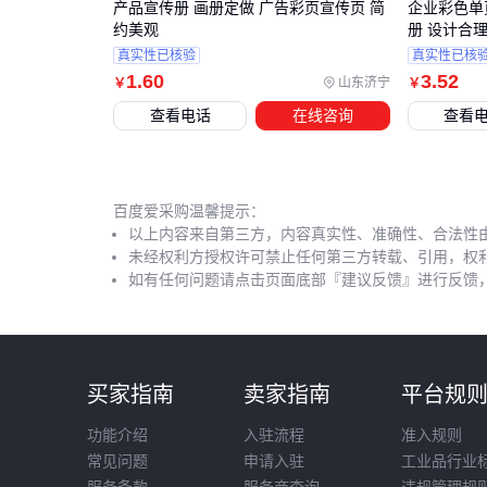
产品宣传册 画册定做 广告彩页宣传页 简
企业彩色单
约美观
册 设计合
真实性已核验
真实性已核
1
.60
3
.52
山东济宁
￥
￥
查看电话
在线咨询
查看
百度爱采购温馨提示：
以上内容来自第三方，内容真实性、准确性、合法性
未经权利方授权许可禁止任何第三方转载、引用，权
如有任何问题请点击页面底部『建议反馈』进行反馈
买家指南
卖家指南
平台规
功能介绍
入驻流程
准入规则
常见问题
申请入驻
工业品行业
服务条款
服务商查询
违规管理规