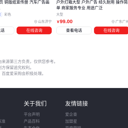
许多用户在采购广告册子后才发现，装订和裁切环节的配套设
页 铜版纸宣传册 汽车广告画
户外灯箱大型 户外广告 经久耐用 操作简
理
单 商家服务专业 用途广泛
备同样关键。例如，不同材质的广告册子对装订方式有特定要
验
彩色
大型
求：较厚的精装画册可能需要
双线圈装订机
，而普通的宣传
99
.00
山东济宁
广东广
￥
单页则更适合
YO线圈装订
。
电话
在线咨询
查看电话
在线咨询
除了装订设备，裁切精度也会直接影响广告册子的成品效果。
数控切纸机
可以确保边缘整齐，但若预算有限，手动裁纸刀
片配合护目镜也能满足小批量需求。
对于需要覆膜的广告册子，还需考虑覆膜机的兼容性。冷裱覆
由来源第三方负责，仅供您参考。
利方保留追究权利。
膜机操作简单，适合非专业用户；而
热缩烫膜机
虽然效率更
，百度爱采购会积极处理。
高，但需要一定的操作经验。
这些配套设备的选择应基于广告册子的具体用途和制作规模，
避免因设备不匹配导致成品质量下降或效率低下。
则
关于我们
友情链接
五、广告册子的日常维护与使用技巧
平台声明
爱企查
广告册子的使用寿命很大程度上取决于日常维护。例如，
印刷
标准
产品百科
加盟星
则
生态合作
百度营销