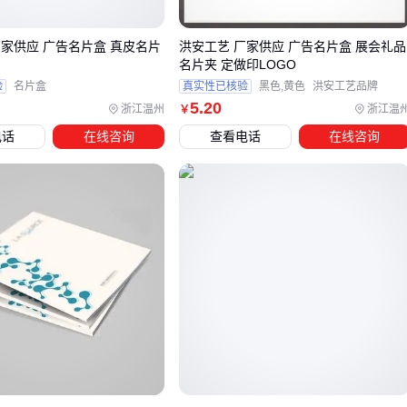
门店派发：选择成本更优的
A4单页印刷
或
DM单
，适合
短期促销信息传递
厂家供应 广告名片盒 真皮名片
洪安工艺 厂家供应 广告名片盒 展会礼品
制
名片夹 定做印LOGO
值得注意的是，
广告单页
和
宣传单
页虽然成本较低，但更
验
名片盒
真实性已核验
黑色,黄色
洪安工艺品牌
5
.20
适合信息量少、时效性强的场景。若需要长期使用或承载复杂
浙江温州
浙江温
￥
内容，
画册印刷
的骑马钉装订或无线胶装能更好保障耐久
电话
在线咨询
查看电话
在线咨询
性。
当预算有限但需要覆盖多场景时，可考虑先制作通用性强的
三
折页彩页定制
方案，既能单独使用也可作为画册补充。这种
折页广告
通常比单页更易保存，又比画册更轻量化。
确定主方案后，还需预留10%-15%预算用于特殊工艺（如
UV、烫金），这些细节往往能让广告册子在同类物料中脱颖而
出。接下来就需要考虑配套的印刷设备和装订工具了。
四、广告册子制作中容易被忽略的配套需求