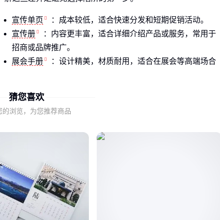
宣传单页
：成本较低，适合快速分发和短期促销活动。
宣传册
：内容更丰富，适合详细介绍产品或服务，常用于
招商或品牌推广。
展会手册
：设计精美，材质耐用，适合在展会等高端场合
使用。
猜您喜欢
选择广告册子时，首先要明确你的使用场景和目标受众，这将
直接影响你对类型、设计和材质的选择。
您的浏览，为您推荐商品
二、广告册子设计中的隐藏细节
广告册子的效果不仅取决于类型，设计细节同样至关重要。许
多用户在选购时容易忽略这些细节，导致最终效果大打折扣。
设计要素包括版面布局、色彩搭配和字体选择，这些都会影响
读者的阅读体验和信息接收效果。材质的选择则关系到册子的
手感和耐用性，尤其是在需要长期保存或多次传阅的场景中。