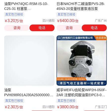
油泵PVH74QIC-RSM-IS-10-
日本NACHI不二越油泵PVS-2B-
C25-31 柱塞泵
45N3-20变量柱塞泵液压泵
VICKERS/EATON东方一力
真实性已核验
真实性已核验
3
.20
6400
.00
￥
万
/台
￥
/台
四川德阳
广东广州
咨询
电话
咨询
电话
油泵
威孚WEIFU齿轮泵WIP2H-050F-
PVH098R01AJ30A250000002001AB010A
2AR 注塑机伺服油泵EIPC3-050-
威格士液压泵 东方一力
RA23
真实性已核验
真实性已核验
2
.30
3800
.00
￥
万
/台
￥
/台
四川德阳
广东江门