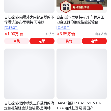
自动控制-隔爆外壳内部点燃的不
自主设计-思明特-机车车辆用压
传爆试验机-思明特 可定制
力变送器的绝缘性能试验台
实地验厂
实地验厂
1
.00
3
.85
￥
万
/台
￥
万
/台
山东济南
山东济南
咨询
电话
咨询
电话
自动控制-洒水喷头工作载荷的确
HAWE油泵 R3.3-1.7-1.7-1.7-
定和框架强度试验装置-思明特
1.7A 哈威柱塞泵 德国产