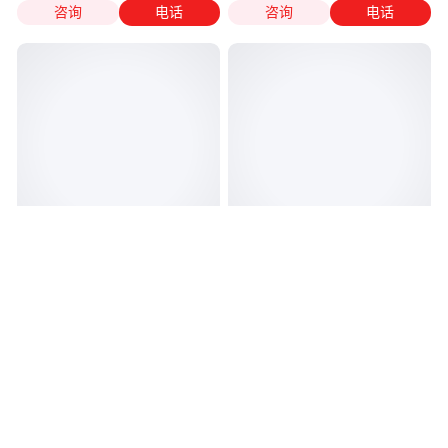
咨询
电话
咨询
电话
GroupB油泵GVPF-08-55
凯斯帕油泵CASAPPA齿轮泵
GVPF-12-70 GVPF-20-55
PLP10.2DPLP20.14DPLP30.22D
GVPF-26-70
液压油泵
真实性已核验
真实性已核验
290
.00
299
.00
￥
/台
￥
/件
江苏苏州
福建泉州
咨询
电话
咨询
电话