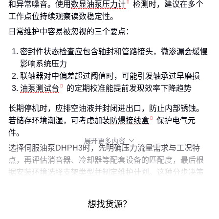
和异常噪音。使用
数显油泵压力计
检测时，建议在多个
工作点位持续观察读数稳定性。
日常维护中容易被忽视的三个要点：
密封件状态检查应包含轴封和管路接头，微渗漏会缓慢
影响系统压力
联轴器对中偏差超过阈值时，可能引发轴承过早磨损
油泵测试台
的定期校准能提前发现效率下降趋势
长期停机时，应排空油液并封闭进出口，防止内部锈蚀。
若储存环境潮湿，可考虑加装
防爆接线盒
保护电气元
件。
展开更多内容

选择伺服油泵DHPH3时，先明确压力流量需求与工况特
点，再评估消音器、冷却器等配套设备的匹配度，最后根
据安装环境选择支架类型并制定维护计划。这种分步决策
方式比单纯对比型号参数更可能获得理想的使用效果。
想找货源？