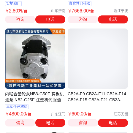
实地验厂
真实性已核验
2
.80
7666
.00
￥
万
/台
￥
/台
山东济南
浙江宁波
咨询
电话
咨询
电话
内啮合齿轮泵NB3-G50F 剪板机
CB2A-F9 CB2A-F11 CB2A-F14
油泵 NB2-G25F 注塑机伺服油泵
CB2A-F15 CB2A-F21 CB2A-
IGP6-M80
F23 CB2A-F35B油泵
真实性已核验
4800
.00
600
.00
￥
/台
￥
/台
广东江门
江苏无锡
咨询
电话
咨询
电话