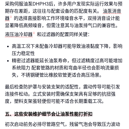
采购伺服油泵DHPH3后，许多用户发现实际运行效果与预
期存在差距，这往往与配套设备的匹配度有关。
油泵消音
器
的选择直接影响工作环境噪音水平，双排消音设计能
显著降低高频噪音，但需注意其与油泵排气口的兼容性。
液压油冷却器
和过滤器的配置同样关键：
高温工况下未配备冷却器可能导致油液黏度下降，影响
压力稳定性
精密过滤器能延长油泵寿命，但过滤精度过高可能增加
系统阻力 配套管路的材质和弯曲半径也会影响流量损
失，不锈钢硬管比橡胶软管更适合高压场景。
最后检查防护罩与安装支架的适配性，震动传导可能引发
连接件松动。立式安装时需确保支架具有足够的抗扭强
度，塑料支架虽轻便但可能不适合长期重载工况。
五、这些安装维护细节会让油泵性能打折扣
初次启动前务必排尽管路空气，残留气泡会导致压力波动