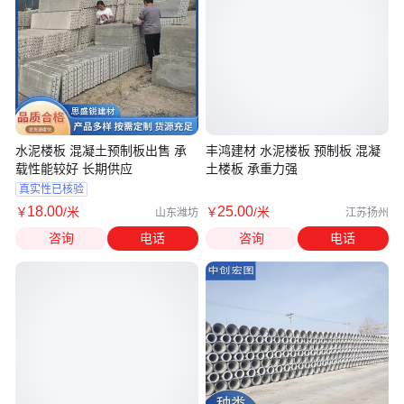
水泥楼板 混凝土预制板出售 承
丰鸿建材 水泥楼板 预制板 混凝
载性能较好 长期供应
土楼板 承重力强
真实性已核验
18
.00
25
.00
￥
/米
￥
/米
山东潍坊
江苏扬州
咨询
电话
咨询
电话