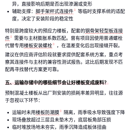
异，直接影响后期是否出现渗漏或变形
辅助支撑：
脚手架杯式连接件
等临时支撑系统的适配
度，决定了安装阶段的稳定性
特别是跨度较大的预应力楼板，配套的
钢骨架轻型板连接
件
需要与主材膨胀系数匹配。曾有项目因使用普通螺栓
代替专用
楼板安装螺栓
，在温差变化后出现接缝开裂。
建议在供应商评估阶段就要求提供配套系统方案，重点考
察其连接件与主材的兼容性测试报告。这比后期发现不匹
配再寻找替代方案更可靠。
五、运输存储中的哪些细节会让好楼板变成废料？
预制混凝土楼板从出厂到安装的损耗率差异明显，往往源
于忽视以下环节：
运输时未用
楼板防潮膜
隔离，雨季吸水导致强度下降
现场叠放超过三层且未垫木方，底层板角部压损
临时堆放场地未夯实，雨季沉降造成板体扭曲