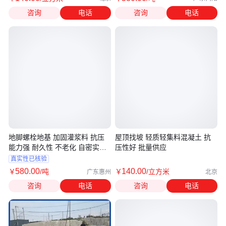
咨询
电话
咨询
电话
地脚螺栓地基 加固灌浆料 抗压
屋顶找坡 轻质轻集料混凝土 抗
能力强 耐久性 不老化 自密实混
压性好 批量供应
凝土砂浆
真实性已核验
580
.00
140
.00
￥
/吨
￥
/立方米
广东惠州
北京
咨询
电话
咨询
电话