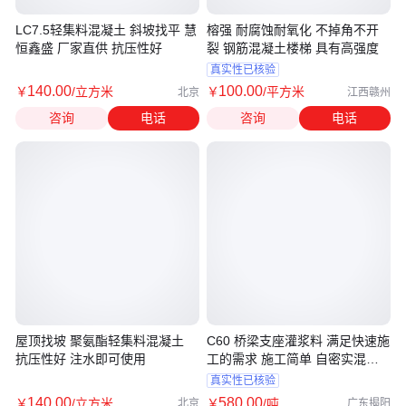
LC7.5轻集料混凝土 斜坡找平 慧
榕强 耐腐蚀耐氧化 不掉角不开
恒鑫盛 厂家直供 抗压性好
裂 钢筋混凝土楼梯 具有高强度
真实性已核验
140
.00
100
.00
￥
/立方米
￥
/平方米
北京
江西赣州
咨询
电话
咨询
电话
屋顶找坡 聚氨酯轻集料混凝土
C60 桥梁支座灌浆料 满足快速施
抗压性好 注水即可使用
工的需求 施工简单 自密实混凝
土砂浆
真实性已核验
140
.00
580
.00
￥
/立方米
￥
/吨
北京
广东揭阳