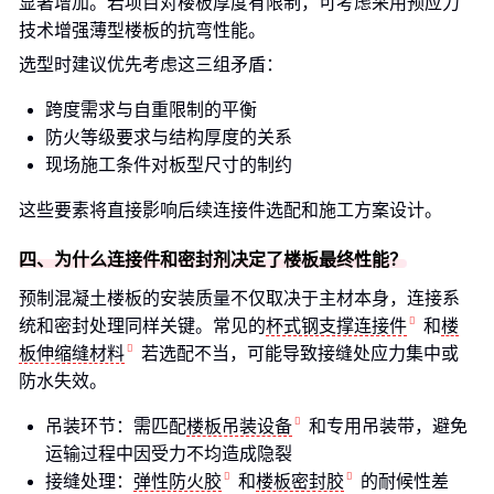
显著增加。若项目对楼板厚度有限制，可考虑采用预应力
技术增强薄型楼板的抗弯性能。
选型时建议优先考虑这三组矛盾：
跨度需求与自重限制的平衡
防火等级要求与结构厚度的关系
现场施工条件对板型尺寸的制约
这些要素将直接影响后续连接件选配和施工方案设计。
四、为什么连接件和密封剂决定了楼板最终性能？
预制混凝土楼板的安装质量不仅取决于主材本身，连接系
统和密封处理同样关键。常见的
杯式钢支撑连接件
和
楼
板伸缩缝材料
若选配不当，可能导致接缝处应力集中或
防水失效。
吊装环节：需匹配
楼板吊装设备
和专用吊装带，避免
运输过程中因受力不均造成隐裂
接缝处理：
弹性防火胶
和
楼板密封胶
的耐候性差