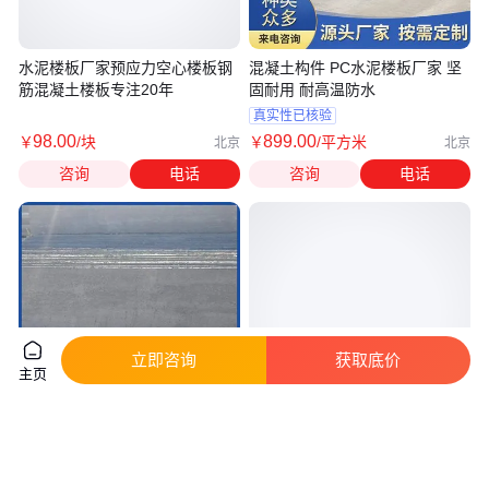
水泥楼板厂家预应力空心楼板钢
混凝土构件 PC水泥楼板厂家 坚
筋混凝土楼板专注20年
固耐用 耐高温防水
真实性已核验
98
.00
899
.00
￥
/块
￥
/平方米
北京
北京
咨询
电话
咨询
电话
立即咨询
获取底价
主页
混凝土水泥楼板 美观结实 耐磨
慧恒鑫盛 地面回填 LC7.5轻集料
损 简约美观 安装简单
混凝土 批量供应