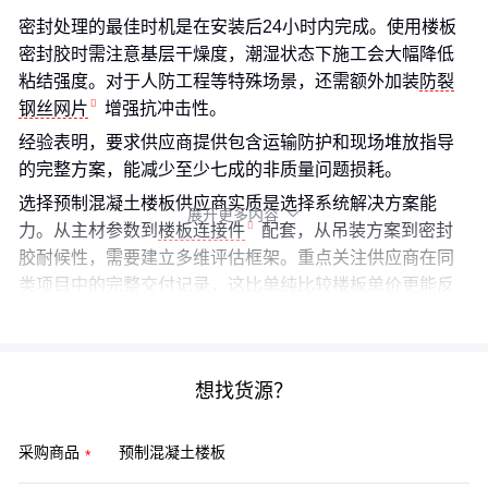
密封处理的最佳时机是在安装后24小时内完成。使用楼板
密封胶时需注意基层干燥度，潮湿状态下施工会大幅降低
粘结强度。对于人防工程等特殊场景，还需额外加装
防裂
钢丝网片
增强抗冲击性。
经验表明，要求供应商提供包含运输防护和现场堆放指导
的完整方案，能减少至少七成的非质量问题损耗。
选择预制混凝土楼板供应商实质是选择系统解决方案能
展开更多内容

力。从主材参数到
楼板连接件
配套，从吊装方案到密封
胶耐候性，需要建立多维评估框架。重点关注供应商在同
类项目中的完整交付记录，这比单纯比较楼板单价更能反
映真实采购价值。
想找货源？
采购商品