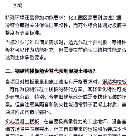
区域
特殊环境还需叠加功能要求：化工园区需要耐腐蚀涂层，
冷链仓库得关注保温层完整性，而商业综合体则对板底平
整度有更高标准。
当标准型号难以满足需求时，
透光混凝土预制板
等特种
板材可以作为功能补充，但需要提前确认其结构性能是否
达到主体承重要求。
三、钢结构楼板能否替代预制混凝土楼板？
当项目对楼板重量和施工速度有严格要求时，
钢结构楼板
可作为预制混凝土楼板的替代方案。其轻量化特性可减
少建筑荷载，特别适合老旧建筑改造或需要快速吊装的场
景。但需注意其隔音和防火性能通常弱于混凝土材质，需
通过附加构造层弥补。
实心混凝土楼板
在需要极高承载力的工业地坪、设备基
础等场景中表现突出，但其自重带来的运输和吊装成本也