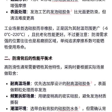
增强摩擦
表面处理
：发泡工艺的
发泡硅胶条
比光面更防滑，但
清洁难度更高
工业场景首选硅胶而非橡胶，正是因为其耐温范围更广（-6
0℃~220℃），且抗老化性能更好。不过要注意：防滑需求
强的位置往往也是易磨损区域，单纯追求摩擦系数可能牺
牲使用寿命。
二、防滑背后的性能平衡术
高防滑性通常需要牺牲其他特性，采购时要根据实际场景
做取舍：
耐高温场景
：优先选加厚设计的
耐高温硅胶条
，表面
做颗粒处理而非发泡
频繁拆卸场景
：用硬度稍高的密实硅胶，避免发泡材质
撕裂
潮湿环境
：选带自粘背胶的
硅胶防水条
，但需确认背