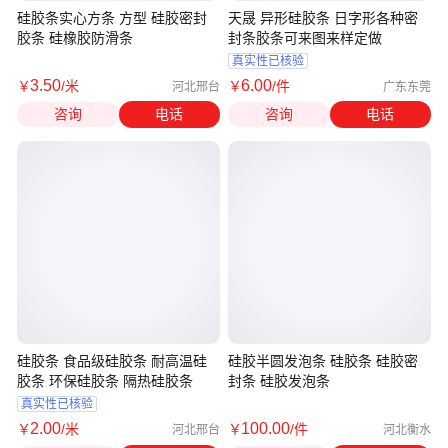
硅胶条实心方条 方型 硅胶密封
天晟 异形硅胶条 日字形各种密
胶条 硅橡胶防滑条
封条胶条可来图来样定做
真实性已核验
3
.50
6
.00
￥
/米
￥
/件
河北邢台
广东东莞
咨询
电话
咨询
电话
硅胶条 食品级硅胶条 耐高温硅
硅胶半圆发泡条 硅胶条 硅胶密
胶条 环保硅胶条 隔热硅胶条
封条 硅胶发泡条
真实性已核验
2
.00
100
.00
￥
/米
￥
/件
河北邢台
河北衡水