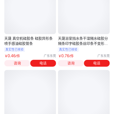
天晟 真空机硅胶条 硅胶异形条
天晟浴室挡水条干湿隔水硅胶分
喷手感油硅胶管条
隔条印字硅胶条丝印条不变形硅
胶带
真实性已核验
真实性已核验
0
.46
0
.76
￥
/件
￥
/件
广东东莞
广东东莞
咨询
电话
咨询
电话