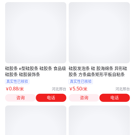
硅胶条 e型硅胶条 硅胶条 食品级
硅胶发泡条 硅 胶海绵条 异形硅
硅胶条 硅胶装饰条
胶条 方条扁条矩形平板自粘条
真实性已核验
真实性已核验
0
.88
5
.50
￥
/米
￥
/米
河北邢台
河北邢台
咨询
电话
咨询
电话