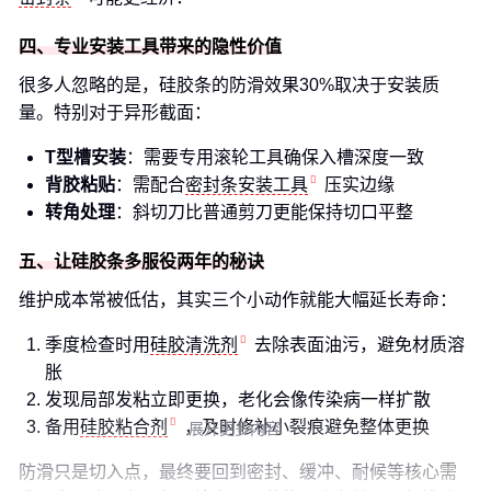
四、专业安装工具带来的隐性价值
很多人忽略的是，硅胶条的防滑效果30%取决于安装质
量。特别对于异形截面：
T型槽安装
：需要专用滚轮工具确保入槽深度一致
背胶粘贴
：需配合
密封条安装工具
压实边缘
转角处理
：斜切刀比普通剪刀更能保持切口平整
五、让硅胶条多服役两年的秘诀
维护成本常被低估，其实三个小动作就能大幅延长寿命：
季度检查时用
硅胶清洗剂
去除表面油污，避免材质溶
胀
发现局部发粘立即更换，老化会像传染病一样扩散
备用
硅胶粘合剂
，及时修补小裂痕避免整体更换
展开更多内容

防滑只是切入点，最终要回到密封、缓冲、耐候等核心需