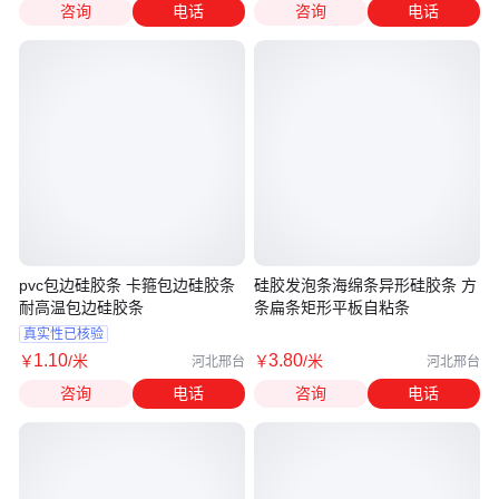
咨询
电话
咨询
电话
pvc包边硅胶条 卡箍包边硅胶条
硅胶发泡条海绵条异形硅胶条 方
耐高温包边硅胶条
条扁条矩形平板自粘条
真实性已核验
1
.10
3
.80
￥
/米
￥
/米
河北邢台
河北邢台
咨询
电话
咨询
电话