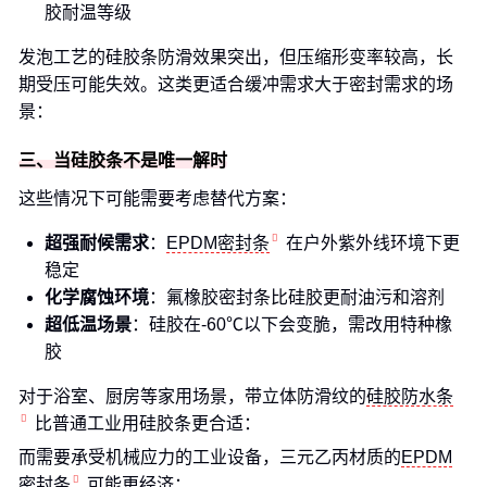
胶耐温等级
发泡工艺的硅胶条防滑效果突出，但压缩形变率较高，长
期受压可能失效。这类更适合缓冲需求大于密封需求的场
景：
三、当硅胶条不是唯一解时
这些情况下可能需要考虑替代方案：
超强耐候需求
：
EPDM密封条
在户外紫外线环境下更
稳定
化学腐蚀环境
：氟橡胶密封条比硅胶更耐油污和溶剂
超低温场景
：硅胶在-60℃以下会变脆，需改用特种橡
胶
对于浴室、厨房等家用场景，带立体防滑纹的
硅胶防水条
比普通工业用硅胶条更合适：
而需要承受机械应力的工业设备，三元乙丙材质的
EPDM
密封条
可能更经济：