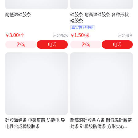
耐低温硅胶条
硅胶条 耐高温硅胶条 各种形状
硅胶条
真实性已核验
3
.00
1
.50
￥
/个
￥
/米
河北衡水
河北邢台
咨询
电话
咨询
电话
硅胶海绵条 电磁屏蔽 防静电 导
耐高温硅胶条方条 耐低温硅胶密
电性合成橡胶胶条
封条 硅橡胶防滑条 方形实心胶
条