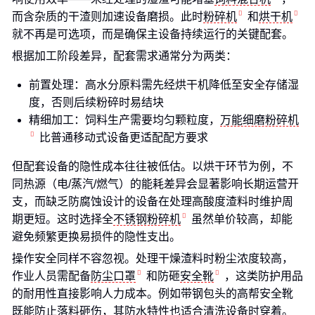
而含杂质的干渣则加速设备磨损。此时
粉碎机
和
烘干机
就不再是可选项，而是确保主设备持续运行的关键配套。
根据加工阶段差异，配套需求通常分为两类：
前置处理：高水分原料需先经烘干机降低至安全存储湿
度，否则后续粉碎时易结块
精细加工：饲料生产需要均匀颗粒度，
万能细磨粉碎机
比普通移动式设备更适配配方要求
但配套设备的隐性成本往往被低估。以烘干环节为例，不
同热源（电/蒸汽/燃气）的能耗差异会显著影响长期运营开
支，而缺乏防腐蚀设计的设备在处理高酸度渣料时维护周
期更短。这时选择全
不锈钢粉碎机
虽然单价较高，却能
避免频繁更换易损件的隐性支出。
操作安全同样不容忽视。处理干燥渣料时粉尘浓度较高，
作业人员需配备
防尘口罩
和防砸
安全靴
，这类防护用品
的耐用性直接影响人力成本。例如带钢包头的高帮安全靴
既能防止落料砸伤，其防水特性也适合清洗设备时穿着。