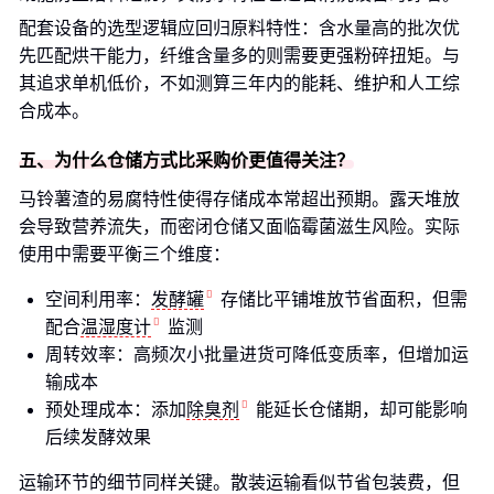
配套设备的选型逻辑应回归原料特性：含水量高的批次优
先匹配烘干能力，纤维含量多的则需要更强粉碎扭矩。与
其追求单机低价，不如测算三年内的能耗、维护和人工综
合成本。
五、为什么仓储方式比采购价更值得关注？
马铃薯渣的易腐特性使得存储成本常超出预期。露天堆放
会导致营养流失，而密闭仓储又面临霉菌滋生风险。实际
使用中需要平衡三个维度：
空间利用率：
发酵罐
存储比平铺堆放节省面积，但需
配合
温湿度计
监测
周转效率：高频次小批量进货可降低变质率，但增加运
输成本
预处理成本：添加
除臭剂
能延长仓储期，却可能影响
后续发酵效果
运输环节的细节同样关键。散装运输看似节省包装费，但