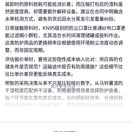
装卸时的原料损耗可能抵消价差；而压缩打包后的渣料虽
然密度提高，却需要额外解碎设备。建议在合同中明确含
水率检测方式，避免到货后因水分蒸发引发重量纠纷。
日常接触原料时，KN95级别的防尘口罩比普通纱布口罩更
能过滤细小颗粒，尤其适合长时间清理储罐或投料作业。
这类防护用品的更换频率应根据使用环境粉尘浓度动态调
整，而非固定周期。
评估报价单时，要将这些隐性成本纳入比对：供应商的仓
储条件是否规范？运输途中是否有防雨措施？这些细节往
往比单价差异更能反映真实成本。
明智的采购决策从来不只是比较吨价数字。从马铃薯渣的
展开更多内容

干湿程度匹配烘干设备，到根据使用场景选择防护装备，
每个环节都在重构真实成本。当你把粉碎效率、仓储损耗
和安全维护纳入评估框架时，那些表面低价但配套缺失的
方案自然现出原形。