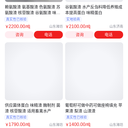
赖氨酸渣 氨基酸渣 色氨酸渣 苏
谷氨酸渣 水产反刍料降低养殖成
氨酸渣 核苷酸渣 谷氨酸渣 味精
本提高蛋白 味精蛋白
渣
真实性已核验
实地验商
2200
.00
2100
.00
￥
/吨
￥
/吨
山东潍坊
山东济南
咨询
电话
咨询
电话
供应菌体蛋白 味精渣 酶制剂 菌
葡萄籽可做中药可做座椅填充 苹
渣 核苷酸渣 适用畜禽水产
果渣 梨渣 山渣渣
真实性已核验
真实性已核验
1790
.00
1400
.00
￥
/吨
￥
/吨
山东潍坊
山东潍坊