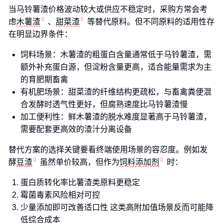
当马铃薯渣价格波动较大或供应不稳定时，采购方常会考
虑
木薯渣
、
甜菜渣
等替代原料。但不同原料的适用性存
在明显边界条件：
饲料场景：木薯渣的粗蛋白含量通常低于马铃薯渣，需
额外补充蛋白源，但淀粉含量更高，适合能量需求为主
的育肥期畜禽
有机肥场景：甜菜渣的纤维结构更疏松，与畜禽粪便混
合发酵时透气性更好，但腐熟速度比马铃薯渣慢
加工便利性：鲜木薯渣的脱水难度显著高于马铃薯渣，
需要配套更高效的渣汁分离设备
替代方案的选择关键要看终端使用场景的容忍度。例如发
酵
豆渣
虽然单价较高，但作为
饲料添加剂
时：
蛋白质转化率比薯渣类原料更稳定
霉菌毒素风险相对可控
少量添加即可改善适口性 这类高附加值场景反而可能降
低综合成本