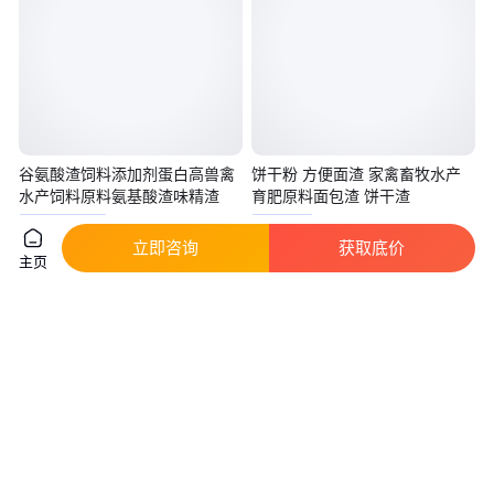
谷氨酸渣饲料添加剂蛋白高兽禽
饼干粉 方便面渣 家禽畜牧水产
水产饲料原料氨基酸渣味精渣
育肥原料面包渣 饼干渣
真实性已核验
实地验商
立即咨询
获取底价
1600
.00
2800
.00
￥
/吨
￥
/吨
山东济南
山东济南
主页
咨询
电话
咨询
电话