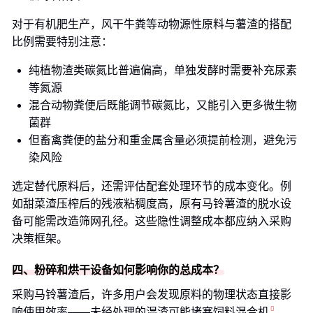
对于有机肥生产，风干牛粪等动物源性原料与薯渣的搭配
比例需要特别注意：
纯植物渣类碳氮比普遍偏高，单独发酵时需要补充尿素
等氮源
混合动物粪便后既能调节碳氮比，又能引入更多微生物
菌群
但畜禽粪便的盐分和重金属含量必须提前检测，避免污
染风险
选定替代原料后，还需评估配套处理环节的成本变化。例
如甜菜渣压榨后的残液粘稠度高，原有马铃薯渣的脱水设
备可能需改造筛网孔径。这些隐性调整成本都应纳入采购
决策框架。
四、粉碎和烘干设备如何影响你的总成本？
采购马铃薯渣后，许多用户会发现原料的物理状态直接影
响使用效率——未经处理的湿渣可能堵塞
饲料混合机
，