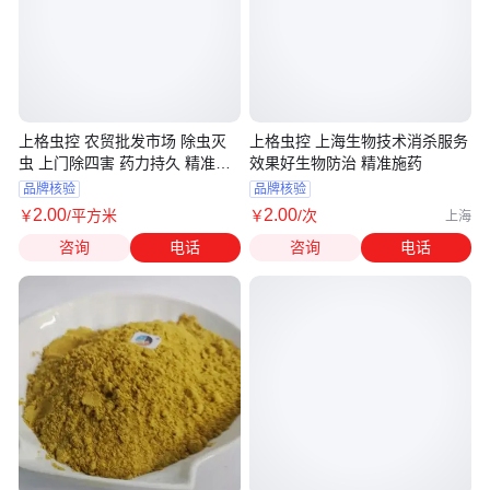
上格虫控 农贸批发市场 除虫灭
上格虫控 上海生物技术消杀服务
虫 上门除四害 药力持久 精准施
效果好生物防治 精准施药
药 服务上门
品牌核验
品牌核验
2
.00
2
.00
￥
/平方米
￥
/次
上海
咨询
电话
咨询
电话