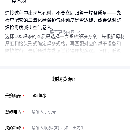
度不均
焊接过程中出现气孔时，不要立即归咎于焊条质量——先
检查配套的二氧化碳保护气体纯度是否达标，或尝试调整
焊枪角度减少空气卷入。
展开更多内容

选择E05焊条的本质是选择一套系统解决方案：先根据母材
厚度和接头形式确定焊条规格，再匹配对应的烘干设备和
防护装备，最后通过参数调试获得理想熔深。记住，低氢
型焊条的价值只有在完整工艺链中才能充分体现。
想找货源？
采购商品
您的电话
您的称呼