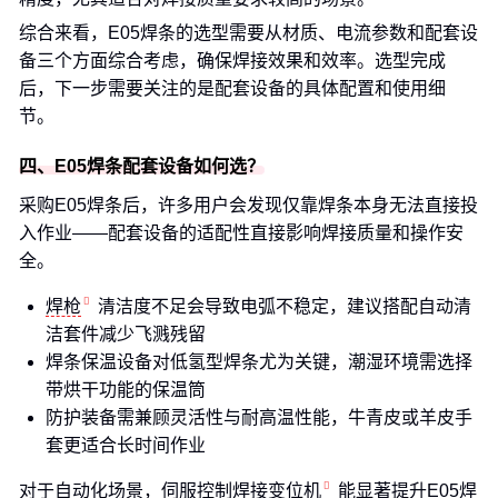
综合来看，E05焊条的选型需要从材质、电流参数和配套设
备三个方面综合考虑，确保焊接效果和效率。选型完成
后，下一步需要关注的是配套设备的具体配置和使用细
节。
四、E05焊条配套设备如何选？
采购E05焊条后，许多用户会发现仅靠焊条本身无法直接投
入作业——配套设备的适配性直接影响焊接质量和操作安
全。
焊枪
清洁度不足会导致电弧不稳定，建议搭配自动清
洁套件减少飞溅残留
焊条保温设备对低氢型焊条尤为关键，潮湿环境需选择
带烘干功能的保温筒
防护装备需兼顾灵活性与耐高温性能，牛青皮或羊皮手
套更适合长时间作业
对于自动化场景，
伺服控制焊接变位机
能显著提升E05焊