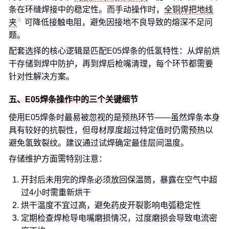
条在环缝焊接中的稳定性。而手动操作时，
全铜焊把地线
夹
可降低接触电阻，避免因接地不良导致的熔深不足问
题。
配套选择的核心逻辑是匹配E05焊条的低氢特性：从焊前烘
干存储到焊中防护，再到焊后枪嘴清理，每个环节都需要
针对性解决方案。
五、E05焊条操作中的三个关键细节
使用E05焊条时最易被忽视的是预热环节——虽然焊条本身
具有较好的抗裂性，但母材厚度超过特定值时仍需预热以
避免氢致裂纹。建议通过试焊确定最佳层间温度。
存储维护方面需特别注意：
开封后未用完的焊条必须放回保温筒，暴露在空气中超
过4小时需重新烘干
烘干温度不宜过高，避免药皮开裂影响电弧稳定性
定期检查焊枪导电嘴磨损情况，过度磨损会导致电流密