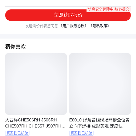
信息安全保障中·放心提交
立即获取报价
发送询价代表您同意
《用户服务协议》
《隐私政策》
猜你喜欢
大西洋CHE506RH J506RH
E6010 焊条管线现场环缝全位置
CHE507RH CHE557 J507RH碳
立向下焊接 成形美观 速度快
钢焊条 E7016-G
真实性已核验
真实性已核验