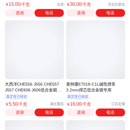
15
.00
30
.00
￥
/千克
￥
/千克
北京
河北石家庄
咨询
电话
咨询
电话
大西洋CHE556 J556 CHE557
奥林康E7018-C1L碱性焊条
J557 CHE606 J606低合金钢焊
3.2mm焊芯低合金钢专用
条
真实性已核验
真实性已核验
5
.50
16
.00
￥
/千克
￥
/千克
湖北黄石
江苏无锡
咨询
电话
咨询
电话