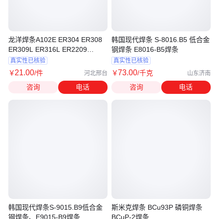
龙洋焊条A102E ER304 ER308
韩国现代焊条 S-8016.B5 低合金
ER309L ER316L ER2209
钢焊条 E8016-B5焊条
ER2594
真实性已核验
真实性已核验
21
.00
73
.00
￥
/件
￥
/千克
河北邢台
山东济南
咨询
电话
咨询
电话
韩国现代焊条S-9015.B9低合金
斯米克焊条 BCu93P 磷铜焊条
钢焊条、E9015-B9焊条
BCuP-2焊条