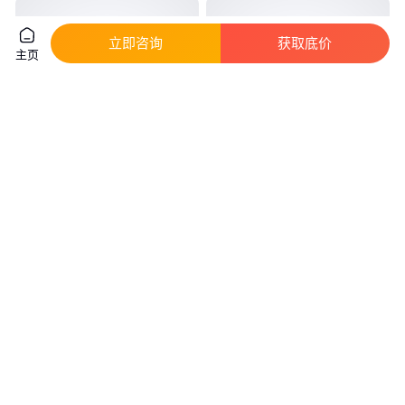
立即咨询
获取底价
主页
韩国现代S-6011.D低碳钢焊条
肯纳伯乐CHH807铬钼钢焊条 焊
E6011低碳钢焊条
芯3.2mm R807型号
真实性已核验
264
.00
55
.00
￥
/千克
￥
/千克
天津
江苏苏州
咨询
电话
咨询
电话