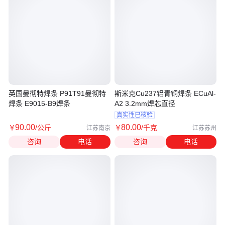
英国曼彻特焊条 P91T91曼彻特
斯米克Cu237铝青铜焊条 ECuAl-
焊条 E9015-B9焊条
A2 3.2mm焊芯直径
真实性已核验
90
.00
80
.00
￥
/公斤
￥
/千克
江苏南京
江苏苏州
咨询
电话
咨询
电话