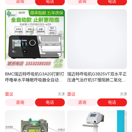
咨询
电话
咨询
电话
BMC瑞迈特呼吸机G3A20打鼾打
瑞迈特呼吸机G3B25VT双水平正
呼噜单水平睡眠呼吸器全自动呼
压通气治疗机ST慢阻肺二氧化碳
吸暂停
潴留
面议
面议
天津
天津
咨询
电话
咨询
电话