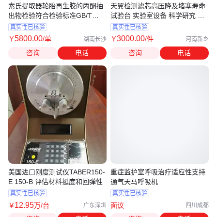
索氏提取器轮胎再生胶的丙酮抽
天翼检测滤芯高压降及堵塞寿命
出物检验符合检验标准GB/T
试验台 实验室设备 科学研究 定
3516 2006
金
真实性已核验
真实性已核验
5800
.00
3000
.00
￥
/单
￥
/件
湖南长沙
河南新乡
咨询
电话
咨询
电话
美国进口刚度测试仪TABER150-
重症监护室呼吸治疗适应性支持
E 150-B 评估材料挺度和回弹性
通气天马呼吸机
真实性已核验
真实性已核验
12
.95
￥
万
/台
面议
广东深圳
四川成都