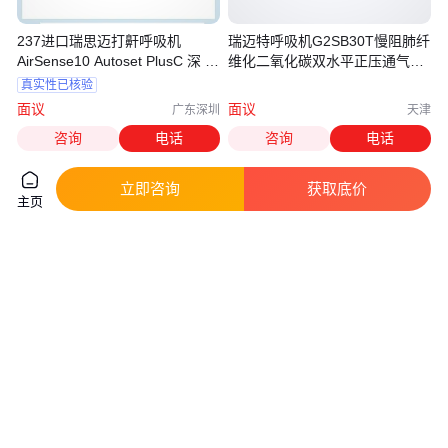
237进口瑞思迈打鼾呼吸机
瑞迈特呼吸机G2SB30T慢阻肺纤
AirSense10 Autoset PlusC 深 圳
维化二氧化碳双水平正压通气治
附近专卖店
疗机
真实性已核验
面议
面议
广东深圳
天津
咨询
电话
咨询
电话
立即咨询
获取底价
主页
瑞思迈Lumis100 VPAP ST原装
供应进口急救设备呼吸机
进口肺部呼吸机 东 莞实体店上
MEDUMAT Easy CPR维曼
门安装176
真实性已核验
真实性已核验