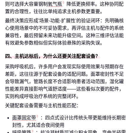
则可选择大容量钢制
氧气瓶
降低更换频率。这种协同配
置的合理性，往往比单纯追求主机参数更重要。
最终决策应形成'场景-功能-扩展性'的验证闭环：先明确核
心使用场景中的不可妥协需求，再评估主机与配件的系统
兼容性，最后预留未来功能升级空间。这种三维评估法能
有效避免参数相似但实际体验悬殊的采购失误。
四、主机达标后，为什么还要关注配套设备？
采购呼吸机后，许多用户会发现实际使用效果与预期存在
差距，这往往源于配套设备的适配问题。面罩密封性不足
会导致漏气，管路长度不合适影响患者活动范围，湿化罐
性能差异直接影响气道舒适度——这些看似次要的配件，
实则构成呼吸治疗系统的完整闭环。
关键配套设备需要与主机性能匹配：
面罩固定带
：四点式设计比传统头带更能维持长期密
封性，尤其适合夜间使用
呼吸管路
：抗冷凝材质可减少积水现象，弯曲半径需