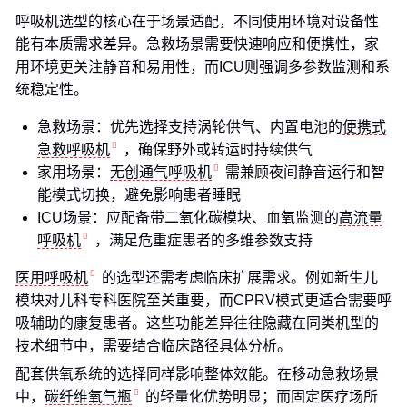
呼吸机选型的核心在于场景适配，不同使用环境对设备性
能有本质需求差异。急救场景需要快速响应和便携性，家
用环境更关注静音和易用性，而ICU则强调多参数监测和系
统稳定性。
急救场景：优先选择支持涡轮供气、内置电池的
便携式
急救呼吸机
，确保野外或转运时持续供气
家用场景：
无创通气呼吸机
需兼顾夜间静音运行和智
能模式切换，避免影响患者睡眠
ICU场景：应配备带二氧化碳模块、血氧监测的
高流量
呼吸机
，满足危重症患者的多维参数支持
医用呼吸机
的选型还需考虑临床扩展需求。例如新生儿
模块对儿科专科医院至关重要，而CPRV模式更适合需要呼
吸辅助的康复患者。这些功能差异往往隐藏在同类机型的
技术细节中，需要结合临床路径具体分析。
配套供氧系统的选择同样影响整体效能。在移动急救场景
中，
碳纤维氧气瓶
的轻量化优势明显；而固定医疗场所