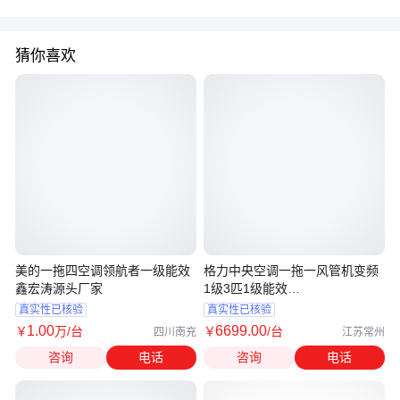
猜你喜欢
美的一拖四空调领航者一级能效
格力中央空调一拖一风管机变频
鑫宏涛源头厂家
1级3匹1级能效
FGR7.2pd/C3Nh-N1
真实性已核验
真实性已核验
1
.00
6699
.00
￥
万
/台
￥
/台
四川南充
江苏常州
咨询
电话
咨询
电话