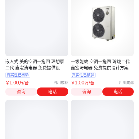
嵌入式 美的空调一拖四 理想家
一级能效 空调一拖四 玲珑二代
二代 鑫宏涛电器 免费提供设计
鑫宏涛电器 免费提供设计方案
方案
真实性已核验
真实性已核验
1
.00
1
.00
￥
万
/台
￥
万
/台
四川成都
四川成都
咨询
电话
咨询
电话