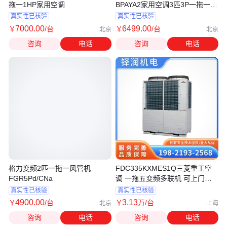
拖一1HP家用空调
BPAYA2家用空调3匹3P一拖一风
管机
真实性已核验
真实性已核验
7000
.00
6499
.00
￥
/台
￥
/台
北京
北京
咨询
电话
咨询
电话
格力变频2匹一拖一风管机
FDC335KXMES1Q三菱重工空
FGR5Pd/CNa
调 一拖五变频多联机 可上门安
装
真实性已核验
真实性已核验
4900
.00
3
.13
￥
/台
￥
万
/台
北京
上海
咨询
电话
咨询
电话