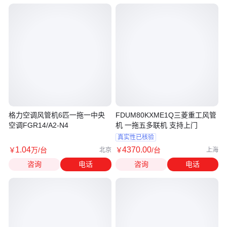
格力空调风管机6匹一拖一中央
FDUM80KXME1Q三菱重工风管
空调FGR14/A2-N4
机 一拖五多联机 支持上门
真实性已核验
1
.04
4370
.00
￥
万
/台
￥
/台
北京
上海
咨询
电话
咨询
电话