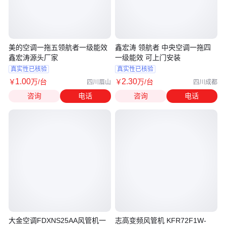
美的空调一拖五领航者一级能效
鑫宏涛 领航者 中央空调一拖四
鑫宏涛源头厂家
一级能效 可上门安装
真实性已核验
真实性已核验
1
.00
2
.30
￥
万
/台
￥
万
/台
四川眉山
四川成都
咨询
电话
咨询
电话
大金空调FDXNS25AA风管机一
志高变频风管机 KFR72F1W-