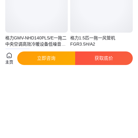
格力GMV-NHD140PLS/E一拖二
格力1.5匹一拖一风管机
中央空调高效冷暖设备低噪音大
FGR3.5H/A2
风量
真实性已核验
立即咨询
获取底价
6799
.00
3250
.00
￥
/台
￥
/台
上海
北京
主页
咨询
电话
咨询
电话