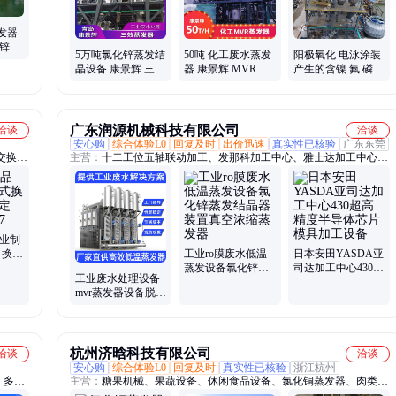
镀废水处理设备、换热机组、废水蒸发浓缩结晶器
发器
化锌废
5万吨氯化锌蒸发结
50吨 化工废水蒸发
阳极氧化 电泳涂装
晶设
晶设备 康景辉 三效
器 康景辉 MVR蒸
产生的含镍 氟 磷酸
蒸发器 KJH-SX-
发设备厂 工业废水
盐废水多效蒸发器
3265
处理设备
装置康景辉
广东润源机械科技有限公司
洽谈
洽谈
安心购
综合体验L0
回复及时
出价迅速
真实性已核验
广东东莞
交换
主营：
十二工位五轴联动加工、发那科加工中心、雅士达加工中心、
mvr蒸发器设备、发那科DC系列机床、YASDA加工中心、雅思达机
床、发那科模具机、发那科小黄机、法兰克模具机、yasda机床、节
电节能设备、节电设备、变压器节电装置、节电设备厂家、多主轴车
铣复合加工中心、转台式复合cnc机床、多工位组合加工中心、多工
位多主轴车铣复合CNC机床、多轴车铣复合CNC机床、六十轴车铣复
工业制
合CNC机床、转盘式多方向加工机、多主轴多工位车铣复合加工中
 换热
工业ro膜废水低温
日本安田YASDA亚
2817
蒸发设备氯化锌蒸
司达加工中心430超
心、转台式多工位组合机床、发那科D54C加工中心D74零件机
工业废水处理设备
发结晶器装置真空
高精度半导体芯片
mvr蒸发器设备脱模
浓缩蒸发器
模具加工设备
乳化液氯化锌蒸发
结晶器装置
杭州济晗科技有限公司
洽谈
洽谈
安心购
综合体验L0
回复及时
真实性已核验
浙江杭州
、多效
主营：
糖果机械、果蔬设备、休闲食品设备、氯化铜蒸发器、肉类机