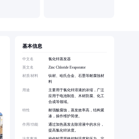
基本信息
。
中文名
氯化锌蒸发器
英文名
Zinc Chloride Evaporator
材质/材料
钛材、哈氏合金、石墨等耐腐蚀材
、
料
用途
主要用于氯化锌溶液的浓缩，广泛
应用于电池制造、木材防腐、化工
合成等领域。
特性
耐强酸腐蚀，蒸发效率高，结构紧
凑，操作维护简便。
作用/功能
通过加热蒸发去除溶液中的水分，
提高氯化锌浓度。
注意事项
操作时需严格控制温度和压力，定