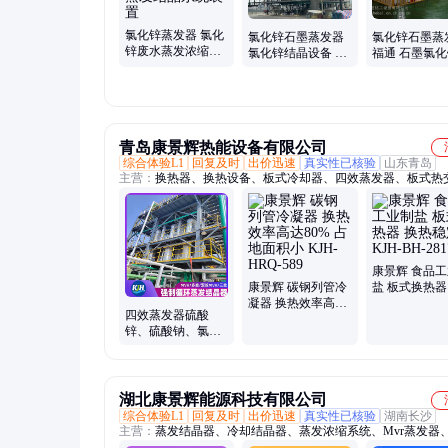
氯化锌蒸发器 氯化
氯化锌石墨蒸发器
氯化锌石墨蒸
锌废水蒸发浓缩设
氯化锌结晶设备 氯
福通 石墨氯
备 氯化锌蒸发结晶
化锌蒸发浓缩结晶
水蒸发浓缩结
系统装置
装置
备
青岛康景辉热能设备有限公司
综合体验L1
回复及时
出价迅速
真实性已核验
山东青岛
主营：
换热器、换热设备、板式冷却器、四效蒸发器、板式热
器、板式换热装置、化工热交换器
康景辉 食品
康景辉 碳钢列管冷
盐 板式换热器
凝器 换热效率高达
稳定 KJH-BH-
四效蒸发器硫酸
80% 占地面积小
锌、硫酸钠、氯化
KJH-HRQ-589
钠等混合杂盐康景
辉高效
湖北康景辉能源科技有限公司
综合体验L1
回复及时
出价迅速
真实性已核验
湖南长沙
主营：
蒸发结晶器、冷却结晶器、蒸发浓缩系统、Mvr蒸发器