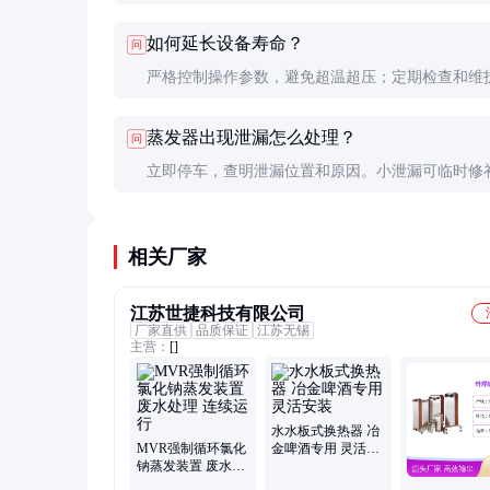
高，石墨适合特殊场合。选择时需考虑预算和工艺
如何延长设备寿命？
问
严格控制操作参数，避免超温超压；定期检查和维
车时彻底清洗；选择优质耐腐蚀材料。
蒸发器出现泄漏怎么处理？
问
立即停车，查明泄漏位置和原因。小泄漏可临时修
泄漏需更换部件。平时应加强巡检，防患于未然。
相关厂家
江苏世捷科技有限公司
厂家直供
品质保证
江苏无锡
主营：
[]
水水板式换热器 冶
MVR强制循环氯化
金啤酒专用 灵活安
钠蒸发装置 废水处
装
理 连续运行