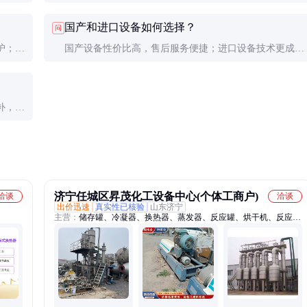
要求。
建议定期清洗、检查真空系统并优化工艺参数。
国产和进口设备如何选择？
问
护；停
国产设备性价比高，售后服务便捷；进口设备技术更成熟
但价格昂贵。建议根据预算和技术要求权衡。
补，大
济宁任城区昇茂化工设备中心(个体工商户)
洽谈
洽谈
出价迅速
真实性已核验
山东济宁
主营：
储存罐、冷凝器、换热器、蒸发器、反应罐、烘干机、反应
釜、烘干设备、化工储罐、农田耕地犁、卧螺离心机、不锈钢储罐、
二手离心机、碟片离心机、谷子播种机、耕地翻转犁、高压搅拌釜、
三相离心机、沉降离心机、碟片分离机、滚筒干燥机、履带拖拉机、
卸料离心机、工业二手储罐、化工冷凝设备