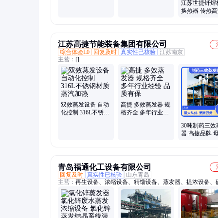
江苏世捷钎焊
换热器 传热高
用广泛 精度一
江苏高捷节能装备集团有限公司
综合体验L0
回复及时
真实性已核验
江苏南京
主营：
[]
双效蒸发设备 自动
高捷 多效蒸发器 规
化控制 316L不锈钢
格齐全 多年行业经
材质 蒸汽加热
验 品质有保
30吨制药三效
器 高捷品牌 
水深度处理专
备
青岛福通化工设备有限公司
回复及时
真实性已核验
山东青岛
主营：
再生设备、浓缩设备、精馏设备、蒸发器、提浓设备、
释、浓缩结晶设备、废酸回收设备、蒸发结晶设备、蒸发浓缩
精馏分离设备、结晶分离设备、盐酸提纯设备、盐酸蒸发浓缩
酸处理设备、废盐酸处理设备