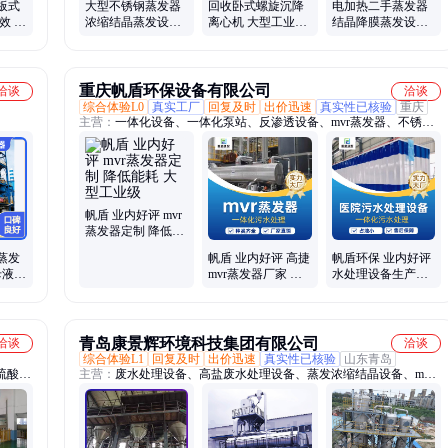
板式
大型不锈钢蒸发器
回收卧式螺旋沉降
电加热二手蒸发器
效 应
浓缩结晶蒸发设备
离心机 大型工业污
结晶降膜蒸发设备
致
传热面积大
泥处理设备
排管内循环式
重庆帆盾环保设备有限公司
洽谈
洽谈
综合体验L0
真实工厂
回复及时
出价迅速
真实性已核验
重庆
主营：
一体化设备、一体化泵站、反渗透设备、mvr蒸发器、不锈钢
水箱、污水处理设备、污水处理装置、污水处理系统、智能废水处
理、二次供水设备、自动废水处理器、食品农林牧养殖
帆盾 业内好评 mvr
蒸发器定制 降低能
耗 大型工业级
蒸发
帆盾 业内好评 高捷
帆盾环保 业内好评
母液废
mvr蒸发器厂家 降
水处理设备生产厂
业设
低能耗 自动化程度
家 占地面积小 维系
高
方便
青岛康景辉环境科技集团有限公司
洽谈
洽谈
综合体验L1
回复及时
出价迅速
真实性已核验
山东青岛
硫酸稀
主营：
废水处理设备、高盐废水处理设备、蒸发浓缩结晶设备、mvr
装置、
蒸发器、三效蒸发器、多效蒸发器、四效蒸发器、强制循环蒸发器、
器、废
降膜蒸发器、三效降膜蒸发器、钛材mvr蒸发器、不锈钢蒸发器、多
效降膜蒸发器、板式mvr蒸发器、管式MVR蒸发器、三效板式蒸发
器、双效MVR蒸发器、工业废水处理设备、化工废水处理设备、电