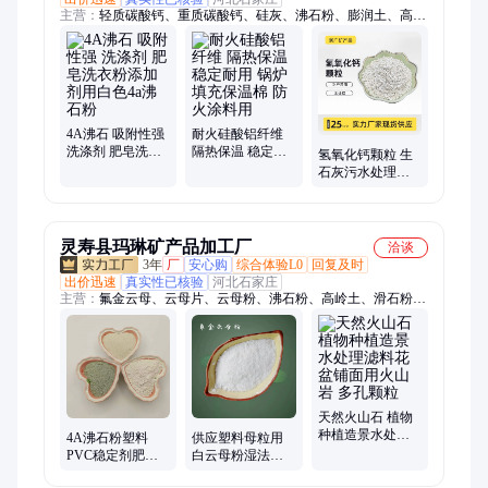
主营：
轻质碳酸钙、重质碳酸钙、硅灰、沸石粉、膨润土、高岭
土、滑石粉、珍珠岩、凹凸棒土、贝壳粉、硅藻土、氧化钙、氢
氧化钙、氧化钙颗粒、木质纤维、沸石颗粒、橡胶粉、蛭石、机
制木炭、石英砂、白云石、白云石粉
4A沸石 吸附性强
耐火硅酸铝纤维
洗涤剂 肥皂洗衣
隔热保温 稳定耐
氢氧化钙颗粒 生
粉添加剂用白色4a
用 锅炉填充保温
石灰污水处理水
沸石粉
棉 防火涂料用
产养殖熟石灰 电
厂脱硫工业级
灵寿县玛琳矿产品加工厂
洽谈
3年
厂
安心购
综合体验L0
回复及时
出价迅速
真实性已核验
河北石家庄
主营：
氟金云母、云母片、云母粉、沸石粉、高岭土、滑石粉、
碳酸钙、石墨粉、电气石、岩片、膨润土、陶土、海泡石、白炭
黑、重晶石粉、沸石、石英砂、透明粉、粘土、蛭石、硅藻土、
玻璃鳞片、果壳粉
天然火山石 植物
种植造景水处理
4A沸石粉塑料
供应塑料母粒用
滤料花盆铺面用
PVC稳定剂肥皂
白云母粉湿法氟
火山岩 多孔颗粒
洗衣粉用 除氨氮
金合成云母1250