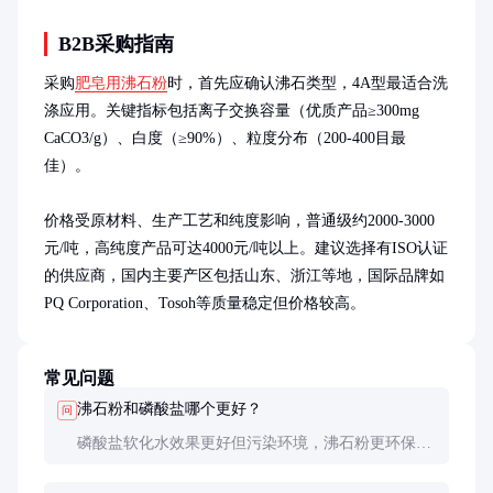
B2B采购指南
采购
肥皂用沸石粉
时，首先应确认沸石类型，4A型最适合洗
涤应用。关键指标包括离子交换容量（优质产品≥300mg 
CaCO3/g）、白度（≥90%）、粒度分布（200-400目最
佳）。

价格受原材料、生产工艺和纯度影响，普通级约2000-3000
元/吨，高纯度产品可达4000元/吨以上。建议选择有ISO认证
的供应商，国内主要产区包括山东、浙江等地，国际品牌如
PQ Corporation、Tosoh等质量稳定但价格较高。
常见问题
沸石粉和磷酸盐哪个更好？
问
磷酸盐软化水效果更好但污染环境，沸石粉更环保且
价格更低，适合无磷配方。两者常复配使用以达到最
佳效果。