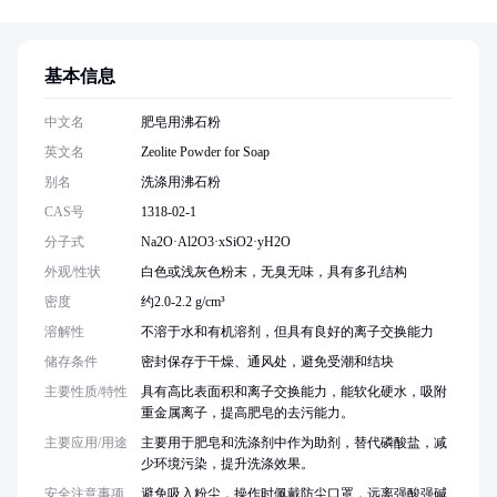
基本信息
中文名
肥皂用沸石粉
英文名
Zeolite Powder for Soap
别名
洗涤用沸石粉
CAS号
1318-02-1
分子式
Na2O·Al2O3·xSiO2·yH2O
外观/性状
白色或浅灰色粉末，无臭无味，具有多孔结构
密度
约2.0-2.2 g/cm³
溶解性
不溶于水和有机溶剂，但具有良好的离子交换能力
储存条件
密封保存于干燥、通风处，避免受潮和结块
主要性质/特性
具有高比表面积和离子交换能力，能软化硬水，吸附
重金属离子，提高肥皂的去污能力。
主要应用/用途
主要用于肥皂和洗涤剂中作为助剂，替代磷酸盐，减
少环境污染，提升洗涤效果。
安全注意事项
避免吸入粉尘，操作时佩戴防尘口罩，远离强酸强碱