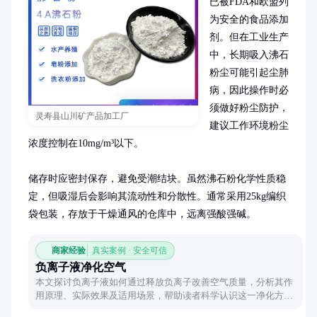
已被FDA和欧盟列
为安全的食品添加
剂。但在工业生产
中，长期吸入沸石
粉尘可能引起尘肺
病，因此操作时必
须做好粉尘防护，
灵寿县山川矿产品加工厂
建议工作环境粉尘
浓度控制在10mg/m³以下。

储存时应密封保存，避免受潮结块。虽然沸石粉化学性质稳
定，但吸湿后会影响其流动性和分散性。通常采用25kg编织
袋包装，存放于干燥通风的仓库中，远离强酸强碱。
商家经验
真实案例 · 安全可信
负离子液净化空气
本文探讨负离子液如何通过释放负离子改善空气质量，分析其作
用原理、实际效果及适用场景，帮助读者科学认识这一净化方
式。