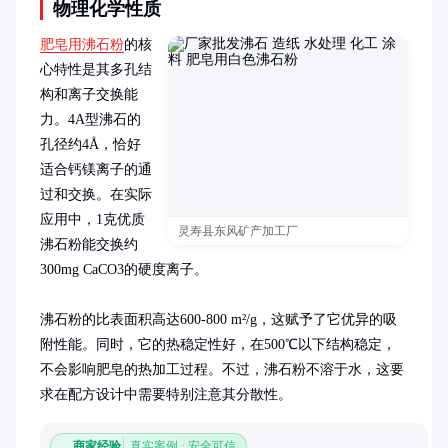
物理化学性质
肥皂用沸石粉
的核
心特性是其多孔结
构和离子交换能
力。4A型沸石的
孔径约4Å，恰好
适合钙镁离子的通
过和交换。在实际
应用中，1克优质
灵寿县东风矿产加工厂
沸石粉能交换约
300mg CaCO3的硬度离子。

沸石粉的比表面积高达600-800 m²/g，这赋予了它优异的吸
附性能。同时，它的热稳定性好，在500℃以下结构稳定，
不会影响肥皂的热加工过程。不过，沸石粉不溶于水，这要
求在配方设计中需要特别注意其分散性。
商家经验
真实案例 · 安全可信