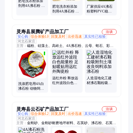
肥皂洗衣粉添加
剂用4A沸石粉 粉
肥皂洗衣粉添加
厂家供应4A沸石
质细腻白度高 中
剂用4A沸石粉 粉
粉塑料PVC稳定
鑫矿产
质细腻白度高 中
剂沸 石粉肥皂洗
鑫矿产
衣粉吸附剂用
灵寿县展腾矿产品加工厂
洽谈
安心购
综合体验L0
回复及时
出价迅速
真实性已核验
河北石家庄
主营：
磁粉、硅藻土、高岭土、4A沸石粉、云母、蛭石、彩
砂、石英砂、碳酸钙、膨润土、电气石、防火涂料、陶土、麦饭
石、火山石、鹅卵石、沸石、金刚砂、重晶石、滑石粉、萤石、
铁粉、海泡石纤维、远红外粉、水洗石、圆粒砂
远红外粉 释放远
人造湿地化工建
红外波段白色能
材沸石颗粒吸附
洗涤肥皂用4A白
量粉 足贴暖贴用
剂土壤改良饲料
沸石粉 动物饲料
远红外陶瓷粉
添加沸石粉
土壤改良用绿沸
石粉 325目
灵寿县云石矿产品加工厂
洽谈
安心购
综合体验L2
回复及时
出价迅速
真实性已核验
河北石家庄
主营：
金刚砂、金刚砂耐磨地坪材料、石英砂、沸石粉、石英
粉、鹅卵石、水洗石、重钙粉、白云石、雪花白、珊瑚石、硫酸