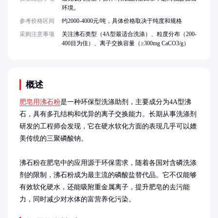
环境。
参考价格区间
约2000-4000元/吨，具体价格取决于纯度和规格
采购注意事项
关注沸石类型（4A型最适合洗涤）、粒度分布（200-
400目为佳）、离子交换容量（≥300mg CaCO3/g）
概述
肥皂用沸石粉
是一种环保型洗涤助剂，主要成分为4A型沸
石，具有多孔结构和优异的离子交换能力。长期从事洗涤剂
研发的工程师会发现，它在硬水软化方面的表现几乎可以媲
美传统的三聚磷酸钠。

沸石粉在肥皂中的应用源于环保需求，随着各国对含磷洗涤
剂的限制，沸石粉成为最主流的磷酸盐替代品。它不仅能够
有效软化硬水，还能吸附重金属离子，提升肥皂的去污能
力，同时减少对水体的富营养化污染。