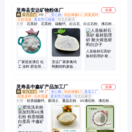
灵寿县安达矿物粉体厂
洽谈
6年
厂
安心购
综合体验L2
回复及时
出价迅速
真实性已核验
河北石家庄
主营：
石英砂、石英粉、碳酸钙、白云石、白云石粉、沸石粉、
重钙粉、轻钙粉、白沙、白石子、高岭土、煅烧高岭土、膨润
土、氢氧化钙、染色石子、染色彩砂、麦饭石粉、凹凸棒土粉、
蛭石粉、滑石粉、氧化钙、珍珠岩、硅藻土、白陶土、火山石、
金刚砂、铁钢砂、鹅卵石、重晶石粉、长石、铝矾土
人造板材石英砂
板材肌理砂 耐火
铸造材料白沙子
厂家批发沸石 化
安达厂家家禽鸡
工 涂料 肥皂用白
鸭鹅饲料麦饭石
色沸石粉 粉末状
粉100目土壤改良
灵寿县中鑫矿产品加工厂
洽谈
3年
厂
安心购
综合体验L3
真实工厂
回复及时
出价迅速
真实性已核验
河北石家庄
主营：
轻质碳酸钙、膨润土、重晶石粉、4A沸石粉、沸石粉、
配重铁粉 铁砂、氢氧化钙、红陶土 黄陶土、木粉、麦饭石粉、
煅烧高岭土、水洗高岭土、滑石粉、负离子粉、硅藻土、白云石
粉、玻璃鳞片、高铝耐火粉、蓝晶石粉