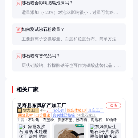
沸石粉会影响肥皂泡沫吗？
问
适量添加（<20%）对泡沫影响很小，过量可能略微
降低泡沫量。可通过添加少量表面活性剂补偿。
如何测试沸石粉质量？
问
主要测离子交换容量、白度和粒度分布。简单方法：
取样品与硬水混合，测钙镁离子减少量；或做小试观
察去污效果。
沸石粉有替代品吗？
问
层状硅酸钠、柠檬酸钠等也可作为磷酸盐替代品，但
成本较高或效果略逊，沸石粉仍是性价比最高的选
择。
相关厂家
灵寿县东风矿产加工厂
洽谈
4年
厂
安心购
综合体验L0
真实工厂
回复及时
出价迅速
真实性已核验
河北石家庄
主营：
石油焦、石墨粉、膨胀石墨、沸石粉、海泡石、矿物纤
维、云母、蛭石、橡胶颗粒、轮胎粉、漂珠、重晶石、膨润土、
碳酸钙、叶腊石、人造石墨、鳞片石墨、木质纤维、喷涂棉、钾
长石、氧化铝、铝矾土、滑石粉、配重砂、硅藻土