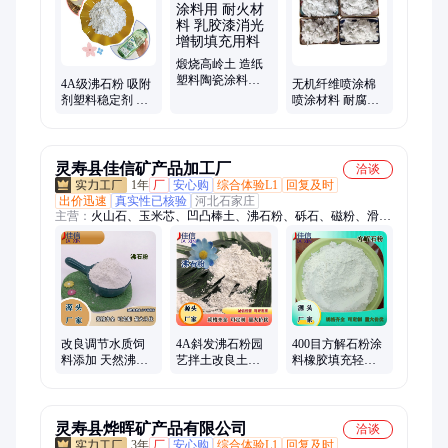
粉煤灰、白水泥、远红外粉
煅烧高岭土 造纸
塑料陶瓷涂料用
4A级沸石粉 吸附
无机纤维喷涂棉
耐火材料 乳胶漆
剂塑料稳定剂 透
喷涂材料 耐腐蚀
消光增韧填充用
明皂肥皂用 水产
抗潮 候车厅专用
料
养殖油漆添加
防火吸音用大棉
灵寿县佳信矿产品加工厂
洽谈
1年
厂
安心购
综合体验L1
回复及时
出价迅速
真实性已核验
河北石家庄
主营：
火山石、玉米芯、凹凸棒土、沸石粉、砾石、磁粉、滑石
粉、硅藻土、贝壳粉、膨润土、珍珠岩、发酵松树皮
改良调节水质饲
4A斜发沸石粉园
400目方解石粉涂
料添加 天然沸石
艺拌土改良土壤
料橡胶填充轻钙
粉肥皂洗涤产品
洗涤剂肥皂洗衣
活性钙天然方解
用超细4A级沸 石
粉添加剂用沸 石
石改性塑料重钙
粉
粉
粉
灵寿县烨晖矿产品有限公司
洽谈
3年
厂
安心购
综合体验L1
回复及时