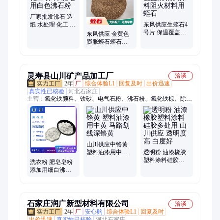
厂家批发沸石 造
纸 水处理 化工 涂
东风供应生蛭石4
料 肥皂用白色沸
号片 保温覆盖剂
东风供应 金黄色
石粉
防火涂料阻火材
膨胀蛭石蛭石粉
料用蛭石
40-60目刹车片防
火涂料工业填料
用
灵寿县山川矿产品加工厂
洽谈
2年
厂
综合体验L1
回复及时
出价迅速
真实性已核验
河北石家庄
主营：
氧化铁颜料、铁砂、电气石粉、沸石粉、氧化铁棕、除渣
剂、橡胶粉、氧化铁灰、四氧化三铁、高岭土、玻璃粉、磁粉、
氧化铁黑、滑石粉、减水剂、碳酸钙、萤石粉、红色颜料、氧化
铁黄、硅微粉、耐火材料、氧化铁红、伊利石粉、氟化钙粉、贝
壳粉
山川供应中铬黄
塑料油漆用中黄
透明粉 油漆橡胶
马路划线深铬黄
塑料涂料硅胶多
洗衣粉 肥皂皂粉
处用 山川供应 透
添加用细白沸石
明度高 白度好
粉 净化水质 去除
氨氮用 山川供应
石家庄润广新型材料有限公司
洽谈
2年
厂
安心购
综合体验L1
回复及时
出价迅速
真实性已核验
河北石家庄