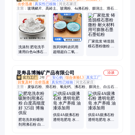
出价迅速
真实性已核验
河北石家庄
主营：
玻璃鳞片、高岭土、玻璃粉、4a沸石粉、膨润土、滑石
粉、铝矾土、硅灰、萤石粉、沉淀硫酸钡、重钙、轻钙、硅藻
土、珍珠岩、玻璃微珠、重晶石粉、S95矿粉、透明粉、煅烧高
岭土、玻璃砂、云母粉、木炭、硅酸铝粉、长石粉、火山石、贝
壳粉
厂家批发 铸造脱
模石墨粉微粉 耐
洗涤剂 肥皂洗手
医药饲料农药用
火材料用可膨胀
液用白色4a沸石粉
超细超白二氧化
石墨 石墨铅粉
吸附性好颜色白
硅供应沉淀法白
炭黑 气相法
灵寿县博瀚矿产品有限公司
洽谈
2年
厂
安心购
综合体验L3
真实工厂
回复及时
出价迅速
真实性已核验
河北石家庄
主营：
麦饭石粉、滑石粉、氧化钙、沸石粉、膨润土、白云石
粉、橡胶粉、石英粉、硅微粉、碳酸钙、石墨、硅藻土、抗菌
粉、氢氧化钙、消石灰、陶土、活性白土、金刚砂、木粉、磁
粉、海泡石粉、二氧化硅、高岭土、负离子粉
供应4A级沸石粉
供应4A级沸石粉
肥皂洗衣粉吸附
透明皂肥皂 水产
透明皂肥皂 水产
剂用沸石粉 白度
养殖 油漆添加用
养殖 油漆添加用
高细度好 325目
博瀚供应