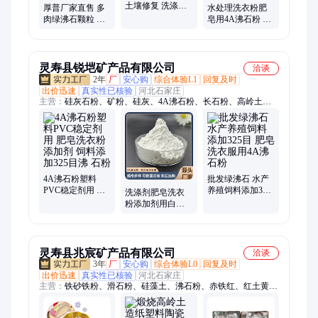
土壤修复 洗涤剂
厚普厂家直售 多
水处理洗衣粉肥
肥皂用白色4A级
肉绿沸石颗粒 洗
皂用4A沸石粉 饲-
水处理用
衣粉 洗衣液肥皂
料添加 土壤改良
用沸石粉
洗涤剂助剂
灵寿县锐垲矿产品有限公司
洽谈
2年
厂
安心购
综合体验L1
回复及时
出价迅速
真实性已核验
河北石家庄
主营：
硅灰石粉、矿粉、硅灰、4A沸石粉、长石粉、高岭土、
玻璃粉、膨润土、玻璃鳞片、萤石粉
4A沸石粉塑料
批发绿沸石 水产
PVC稳定剂用 肥
养殖饲料添加325
洗涤剂肥皂洗衣
皂洗衣粉添加剂
目 肥皂洗衣服用
粉添加剂用白色4a
饲料添加325目沸
4A沸石粉
沸石粉 饲料肥料
石粉
用白沸石粉
灵寿县兆宸矿产品有限公司
洽谈
3年
厂
安心购
综合体验L0
回复及时
出价迅速
真实性已核验
河北石家庄
主营：
铁砂铁粉、滑石粉、硅藻土、沸石粉、赤铁红、红土黄
土、木粉、重钙、轻钙、磁粉、膨润土、锰砂、硅灰、活性白
土、石英粉、萤石粉、重晶石粉、高岭土、莫来砂、珍珠岩粉、