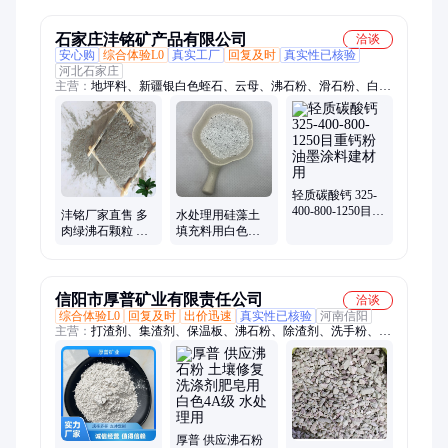
斜发沸石粉末
目 吹塑云母粉
石家庄沣铭矿产品有限公司
洽谈
安心购
综合体验L0
真实工厂
回复及时
真实性已核验
河北石家庄
主营：
地坪料、新疆银白色蛭石、云母、沸石粉、滑石粉、白炭
黑、硅藻土、贝壳粉、玻璃粉、陶瓷砂、木粉、高岭土、重钙、
轻钙、玻璃砂、玻璃微珠、活性白土、铁砂、珍珠岩、重晶石、
膨润土、防火涂料、海泡石、硅灰、炭黑、营养土
轻质碳酸钙 325-
400-800-1250目重
沣铭厂家直售 多
水处理用硅藻土
钙粉油墨涂料建
肉绿沸石颗粒 洗
填充料用白色硅
材用
衣粉 洗衣液肥皂
藻土粉 吸附性好
用沸石粉
信阳市厚普矿业有限责任公司
洽谈
综合体验L0
回复及时
出价迅速
真实性已核验
河南信阳
主营：
打渣剂、集渣剂、保温板、沸石粉、除渣剂、洗手粉、膨
润土、珠光砂、珍珠岩、清渣剂、厚普矿业、铸铁铸钢、饲料沸
石、沸石颗粒、水泥膨胀、保温颗粒、建筑保温、基质土营养土
厚普 供应沸石粉