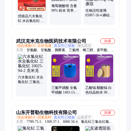
葡萄糖酸锂 含量
99% 粉末 营养强
生物活性玻璃
化剂 食品级原料
65997-18-4 磷硅酸
优级品六水氯化
康琼
钠钙 双硅酸铅
钇 水合氯化钇 三
100g 1kg 康琼
氯化钇 10025-94-2
康琼
武汉克米克生物医药技术有限公司
洽谈
综合体验L0
出价迅速
真实性已核验
湖北武汉
主营：
甘氨酸、甘氨酰、胰酵素、三氮唑、雌三醇、蒽甲酯、喹
烯酮、黄蒿油、十五醛、碳酸镧、酰氨酸、芹菜酮、赖氨酸、
980卡波、香气醇、百部酮、海蓝腈、高哌嗪、氯戊烷、苯二
甲、姜黄素、溴氯苯、橙花素、纯吲哚、抗氧剂
六水氯化钇 水合
氯化钇 三氯化钇
10025-94-2 克米克
三氟甲磺酸 全氟
乙酸镉 醋酸镉 白
甲磺酸 1493-13-6
色结晶粉末 99%
克米克厂家 全国
543-90-8 克米克
发货
1kg 25kg
山东开普勒生物科技有限公司
洽谈
综合体验L0
回复及时
真实性已核验
山东济宁
主营：
7789-75-5、1309-37-1、6080-56-4、氯化钇三氯化钇氯化
钇、二甲基、7779-90-0、7758-02-3、9003-01-4、1314-37-0、