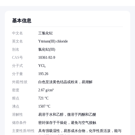
基本信息
中文名
三氯化钇
英文名
Yttrium(III) chloride
别名
氯化钇(III)
CAS号
10361-92-9
分子式
YCl₃
分子量
195.26
外观/性状
白色至淡黄色结晶或粉末，易潮解
密度
2.67 g/cm³
熔点
721 °C
沸点
1507 °C
溶解性
易溶于水和乙醇，微溶于丙酮和乙醚
储存条件
密封保存于干燥处，避免与空气接触
主要性质/特性
具有强吸湿性，易形成水合物，化学性质活泼，能与