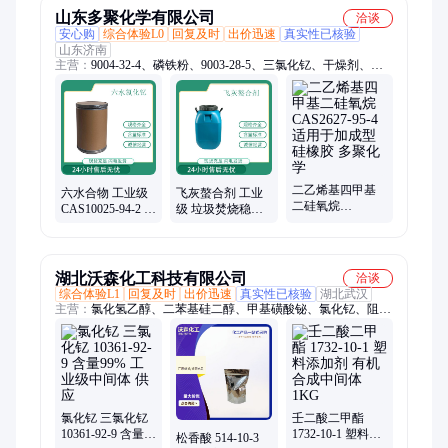
山东多聚化学有限公司
洽谈
安心购
综合体验L0
回复及时
出价迅速
真实性已核验
山东济南
主营：
9004-32-4、磷铁粉、9003-28-5、三氯化钇、干燥剂、防
腐剂、聚氨酯、柠檬黄、9002-89-5、9003-05-8、硅橡胶、清洗
剂、8050-09-7、增湿剂、葡萄糖、9000-59-3、洗涤剂、增稠
剂、脱水剂、固化剂、着色剂、碳酸镍、10028-22-5、19513-05-
4、cas76-59-5、11138-66-2
二乙烯基四甲基
六水合物 工业级
飞灰螯合剂 工业
二硅氧烷
CAS10025-94-2 三
级 垃圾焚烧稳定
CAS2627-95-4 适
氯化钇 多聚化学
剂 多聚化学 液体
用于加成型硅橡
固体
胶 多聚化学
湖北沃森化工科技有限公司
洽谈
综合体验L1
回复及时
出价迅速
真实性已核验
湖北武汉
主营：
氯化氢乙醇、二苯基硅二醇、甲基磺酸铋、氯化钇、阻燃
剂DDP、萃取剂、HTPB、防老剂
氯化钇 三氯化钇
壬二酸二甲酯
10361-92-9 含量
1732-10-1 塑料添
松香酸 514-10-3