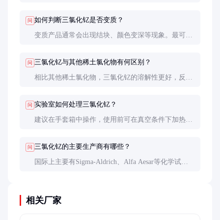
氯化钇对水分子有极强的亲和力，会迅速吸收空气中
的水分形成水合物。
如何判断三氯化钇是否变质？
问
变质产品通常会出现结块、颜色变深等现象。最可靠
的方法是进行XRD分析，确认是否形成了水合物或其
他分解产物。
三氯化钇与其他稀土氯化物有何区别？
问
相比其他稀土氯化物，三氯化钇的溶解性更好，反应
活性更高，特别适合作为前驱体制备各种功能材料。
实验室如何处理三氯化钇？
问
建议在手套箱中操作，使用前可在真空条件下加热去
除微量水分。反应溶剂需严格脱水处理，避免产品水
解。
三氯化钇的主要生产商有哪些？
问
国际上主要有Sigma-Aldrich、Alfa Aesar等化学试剂
公司，国内则有包头稀土研究院、江苏国泰稀土等专
业稀土产品供应商。
相关厂家