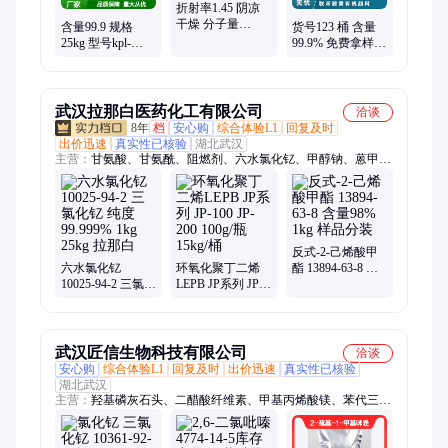
折射率1.45 阴凉
干燥 分子量
含量99.9 规格
货号123 桶 含量
297.562 化学名多
25kg 型号kpl-
99.9% 免费拿样
十八烷基二甲基
22020 国标 CAS
工业级 联苯胺黄
叔
多 白色 三氯化钇
有机颜料
武汉拉那白医药化工有限公司
洽谈
8年
档
安心购
综合体验L1
回复及时
出价迅速
真实性已核验
湖北武汉
主营：
甘氨酸、甘氨酰、阻燃剂、六水氯化钇、甲醇钠、蒽甲
酯、十八酸、溴壬烷、肉桂醇、葱油醇、肉桂醛、异丁酯、赖氨
酸、叔丁醇、多佐胺、醛试剂、醇酯-12、乙氧基、脯氨酸、牛
胆粉、癸酸酯、化合物、氟苯基、敏材料、氨酰胺、扁油酸
反式-2-己烯酸甲
六水氯化钇
环氧化聚丁二烯
酯 13894-63-8 含
10025-94-2 三氯化
LEPB JP系列 JP-
量98% 1kg 样品分
钇 纯度99.999%
100 JP-200 100g/
装
1kg 25kg 拉那白
瓶 15kg/桶
武汉匠信生物科技有限公司
洽谈
安心购
综合体验L1
回复及时
出价迅速
真实性已核验
湖北武汉
主营：
羟基磷灰石头、二醋酸纤维素、甲基丙烯酸镁、苯代三聚
氰胺、间苯二甲酸二甲酯、苄索氯铵、柏木脑、乳酸铵、咪唑、
明胶、靛红酸酐、DL-苹果酸、异噻唑啉酮、抗氧化剂1135、海