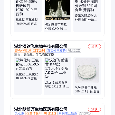
1306-38-3、1312-81-8、akd蜡粉、1308-96-9、7783-40-6、磷酸
钾、5524-6-32、防水剂、1314-20-1、1305-78-8、8032-32-4、高
岭土、7783-20-2、木质素、1762-95-4、防腐剂、1314-13-2
反渗透阻垢剂 水
氯化钇 三氯化钇
处理 碱性分散剂
99.999% 科研试剂
32%固含量 开普
椰油酰胺丙基氧
10361-92-9 开普勒
勒
化胺 CAO-30 表
面活性剂 68155-
09-9 开普勒
湖北汉达飞生物科技有限公司
洽谈
综合体验L0
回复及时
真实性已核验
湖北武汉
主营：
氯化钇、导电态聚苯胺
氯化钇 三氯化钇
10361-92-9 含量
99%
汉达飞 茜素黄 R
钠盐 1718-34-9 分
N,N-羰基二咪唑
析 AR 25克 工业
530-62-1 厂家现货
级
湖北朗博万生物医药有限公司
洽谈
安心购
综合体验L0
出价迅速
真实性已核验
湖北武汉