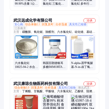
99.99%含量 1公斤
氯化钇 三氯化钇
氯化钇 多年行业
起订 货源充足 瑞
高纯度高质量白
经验 货源充足 瑞
博康
色粉末
博康
武汉远成化学有限公司
洽谈
安心购
综合体验L1
回复及时
出价迅速
真实性已核验
江苏南京
主营：
磺酰胺、氧化铌、除醛剂、六水氯化钇、硅化镱、基硅
油、成核剂、酞菁钴、甘氨酸铬、光学树脂、鼠李糖脂、甲磺酸
铋、氧化亚铁、封端硅油、左旋乳酸)、己基磺酸盐、恩诺沙星
钠、二聚季戊四醇、聚醚硫酸酯钠、恶唑啉交联剂、洗手凝胶增
稠剂、生物活性玻璃粉、氰基丙烯酸乙酯、脱硫脱氢催化剂
六水氯化钇
韩国百朗德银耳
N-alpha-芴甲氧羰
10025-94-2 水合氯
多糖IMMORTAL
基-N-in-叔丁氧羰
化钇 三氯化钇 吨
WA银耳植物提取
基-L-色氨酸
位现货 样品分装
液保湿修护
143824-78-6 cp原
料
武汉康琼生物医药科技有限公司
洽谈
综合体验L0
回复及时
出价迅速
真实性已核验
湖北武汉
主营：
丁烯酯、甘氨酸、甲酸镍、六水氯化钇、乙酸镁、阻燃
剂、乙酸镉、木香油、酸性橙、西瓜酮、硫酸锌、硫酸锆、硫酸
锂、杨梅酯、百里酚、硫酸锶、硫酸锰、二苯胍、十八酸、紫苏
葶、聚合物、肌氨酸、卡必醇、碳酸镧、褪黑素、磷酸铁