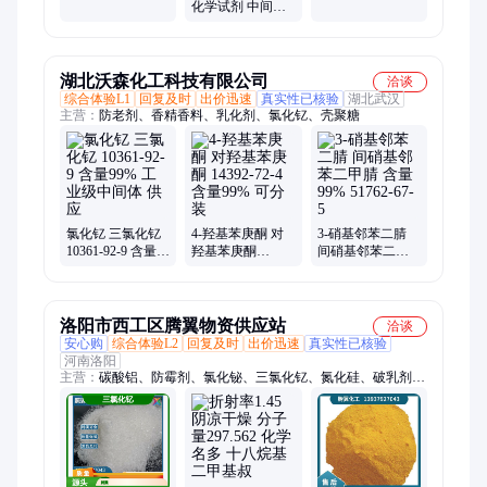
99% 工业级中间
加剂 有机合成中
化学试剂 中间体
体 供应
间体 1KG
原料 支持试样
湖北沃森化工科技有限公司
洽谈
综合体验L1
回复及时
出价迅速
真实性已核验
湖北武汉
主营：
防老剂、香精香料、乳化剂、氯化钇、壳聚糖
氯化钇 三氯化钇
4-羟基苯庚酮 对
3-硝基邻苯二腈
10361-92-9 含量
羟基苯庚酮
间硝基邻苯二甲
99% 工业级中间
14392-72-4 含量
腈 含量99%
体 供应
99% 可分装
51762-67-5
洛阳市西工区腾翼物资供应站
洽谈
安心购
综合体验L2
回复及时
出价迅速
真实性已核验
河南洛阳
主营：
碳酸铝、防霉剂、氯化铋、三氯化钇、氮化硅、破乳剂、
硅酸镁、磷酸铝、化学试剂、抗静电剂、乙酸乙酯、氢氧化镁、
焦磷酸钠、干燥通风、次磷酸镁、氯化氢乙醇、氯化氢甲醇、聚
丙烯酸钾、闪点提高剂、柴油降凝剂、硫代硫酸铵、聚丙烯酰
胺、多聚磷酸钠、25公斤纸板桶、硫代乙醇酸钠、高分子絮凝剂