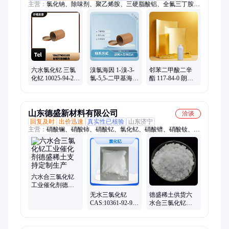
主营：
氯化钠、除味剂、聚乙烯胺、三硬脂酸铝、全氟三丁胺、
二羟醋酸、肌氨基酸、聚乙烯铵、米诺地尔、醋酸亚铁、一水肌
酸、树苔浸膏、2-丁二醇、纳米勃姆石、花椒油树脂、醋酸氯己
定、糊状叶绿素、无味子醇甲、聚乙烯亚胺、胡椒基丁醚、5-甲
氧基色胺、聚酰亚胺树脂、人造康酿克油、有机硅季铵盐、氯化
十六吡啶
六水氯化钇 三氯
溴氯海因 1-溴-3-
邻苯二甲酸二辛
化钇 10025-94-2
氯-5,5-二甲基海因
酯 117-84-0 朗博
朗博万厂家 全国
BCDMH 16079-
万厂家 99% 1kg
发货
88-2 朗博万
25kg 全国发货
山东德盛新材料有限公司
洽谈
回复及时
出价迅速
真实性已核验
山东济宁
主营：
硝酸镧、硝酸铈、硝酸钇、氯化钇、硝酸镨、硝酸钕、硝
酸锆、硝酸镱、氧化铈、氧化镧、氧化镨、氧化钕、氧化锆、氧
化钇、氧化镱、氯化铈、氯化镧、氯化镱、氯化镨、氯化钕
六水合三氯化钇
工业催化剂德盛
稀土支持定制生
无水三氯化钇
德盛稀土供货六
产
CAS:10361-92-9
水合三氯化钇高
德盛稀土供货
纯AR级精密陶瓷
1kg/袋
助剂