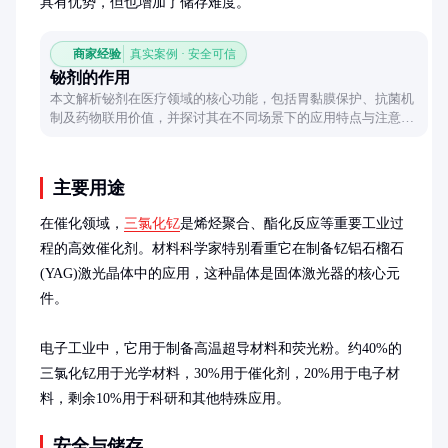
具有优势，但也增加了储存难度。
商家经验
真实案例 · 安全可信
铋剂的作用
本文解析铋剂在医疗领域的核心功能，包括胃黏膜保护、抗菌机
制及药物联用价值，并探讨其在不同场景下的应用特点与注意事
项。
主要用途
在催化领域，
三氯化钇
是烯烃聚合、酯化反应等重要工业过
程的高效催化剂。材料科学家特别看重它在制备钇铝石榴石
(YAG)激光晶体中的应用，这种晶体是固体激光器的核心元
件。

电子工业中，它用于制备高温超导材料和荧光粉。约40%的
三氯化钇用于光学材料，30%用于催化剂，20%用于电子材
料，剩余10%用于科研和其他特殊应用。
安全与储存