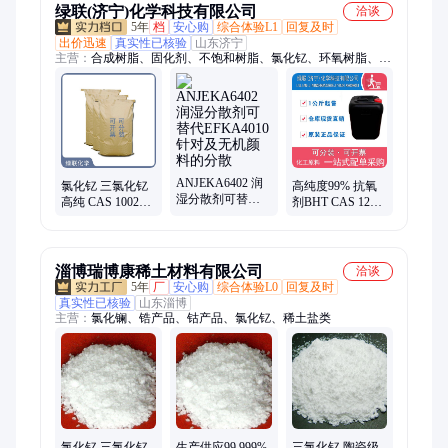
绿联(济宁)化学科技有限公司
洽谈
5年
档
安心购
综合体验L1
回复及时
出价迅速
真实性已核验
山东济宁
主营：
合成树脂、固化剂、不饱和树脂、氯化钇、环氧树脂、聚
酯多元醇、酚醛树脂、医药中间体
ANJEKA6402 润
氯化钇 三氯化钇
高纯度99% 抗氧
湿分散剂可替代
高纯 CAS 10025-
剂BHT CAS 128-
EFKA4010 针对及
94-2 工业级操作
37-0白色结晶或结
无机颜料的分散
简单
晶性粉末
淄博瑞博康稀土材料有限公司
洽谈
5年
厂
安心购
综合体验L0
回复及时
真实性已核验
山东淄博
主营：
氯化镧、锆产品、钴产品、氯化钇、稀土盐类
氯化钇 三氯化钇
生产供应99.999%
三氯化钇 陶瓷级