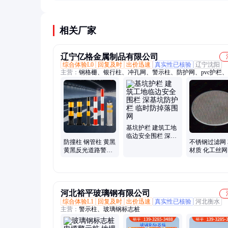
信等功能，有些还能通过APP远程控制或自动感应
线变化，大幅提升了警示效果和管理便利性。
相关厂家
辽宁亿格金属制品有限公司
综合体验L0
回复及时
出价迅速
真实性已核验
辽宁沈阳
主营：
钢格栅、银行柱、冲孔网、警示柱、防护网、pvc护栏
网、荷兰网、定位器、减速带、美格网、铁丝网、护栏网、基
栏、移动护栏、地暖网片、伸缩围栏、圆形反光锥、锌合金围
腐导流板、交通标志杆、镀锌仓储笼、配电箱护栏、不锈钢编
建筑钢筋网片、铝制反光标识牌
基坑护栏 建筑工地
临边安全围栏 深基
防撞柱 钢管柱 黄黑
不锈钢过滤网 3
坑防护栏 临时防掉
黄黑反光道路警示
材质 化工丝网
落围网
桩 多规格可选
板 编织网过
河北裕平玻璃钢有限公司
综合体验L1
回复及时
出价迅速
真实性已核验
河北衡水
主营：
警示柱、玻璃钢标志桩