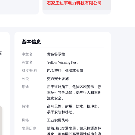
石家庄迪宇电力科技有限公司
广东启功
基本信息
离
中文名
黄色警示柱
英文名
Yellow Warning Post
材质/用料
PVC塑料、橡胶或金属
，
分类
交通安全设施
用途
用于道路施工、危险区域警示、停
车场引导等场景，提醒行人和车辆
注意安全。
特性
高可见性、耐用、防水、抗冲击、
易于安装和移动。
风格
工业实用风格
发展历史
随着现代交通发展，警示柱逐渐标
准化，黄色因其高警示性成为主流