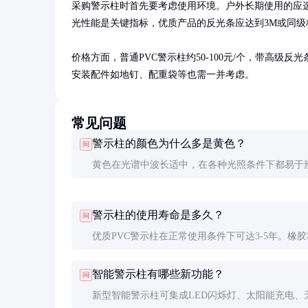
采购警示柱时首先要考虑使用环境。户外长期使用的应
光性能是关键指标，优质产品的反光条应达到3M或同级标
价格方面，普通PVC警示柱约50-100元/个，带高级反
安装配件如地钉、配重袋等也需一并考虑。
常见问题
警示柱的颜色为什么多是黄色？
问
黄色在光谱中波长适中，在各种光照条件下都易于
研究表明，黄色警示效果优于其他颜色，因此成为
行的警示色标准。
警示柱的使用寿命是多久？
问
优质PVC警示柱在正常使用条件下可达3-5年。橡
寿命略短但弹性更好。定期检查表面反光条是否脱
智能警示柱有哪些新功能？
问
质是否老化可延长使用寿命。
新型智能警示柱可集成LED闪烁灯、太阳能充电、