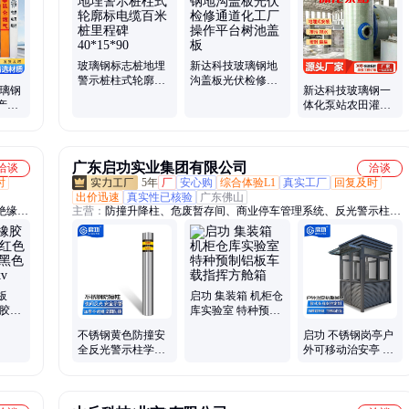
市政排水管道、排污排水管道、污水池网格板、防滑排水格栅、电力
电缆保护管、电线槽防火槽盒、除臭污水纤维管、玻璃钢电缆槽盒
玻璃钢标志桩地埋
新达科技玻璃钢地
警示桩柱式轮廓标
沟盖板光伏检修通
玻璃钢
新达科技玻璃钢一
电缆百米桩里程碑
道化工厂操作平台
产厂
体化泵站农田灌溉
40*15*90
树池盖板
持定制
截流井提升雨污河
排水市政排涝
广东启功实业集团有限公司
洽谈
洽谈
时
5年
厂
安心购
综合体验L1
真实工厂
回复及时
出价迅速
真实性已核验
广东佛山
绝缘胶
主营：
防撞升降柱、危废暂存间、商业停车管理系统、反光警示柱、
元乙丙
智慧景区票务系统、智慧园区管理系统、智慧营区管理系统、车牌识
玻璃钢
别道闸、电动悬浮门、电动段滑门、电动伸缩门、人脸识别通道闸、
缘胶
雷达测速仪、路障机、自助缴费机、岗亭
保绝缘
板
启功 集装箱 机柜仓
色胶垫
库实验室 特种预制
皮地
铝板车载指挥方舱
不锈钢黄色防撞安
启功 不锈钢岗亭户
箱
全反光警示柱学校
外可移动治安亭 吸
停车场路边固定柱
烟值班室门卫停车
道路分离柱
场收费保安亭