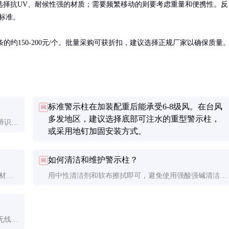
选择抗UV、耐候性强的材质；需要频繁移动的则要考虑重量和便携性。反
准。

光条的约150-200元/个。批量采购可获折扣，建议选择正规厂家以确保质量
标准警示柱在加装配重后能承受6-8级风。在台风
问
多发地区，建议选择底部可注水的重型警示柱，
辨识。
或采用地钉加固安装方式。
国际通
如何清洁和维护警示柱？
问
胶材质
用中性清洁剂和软布擦拭即可，避免使用强酸强碱清洁
落、材
剂。反光条表面不要用硬物刮擦，存放时应避免重压和高
温环境。
无线通