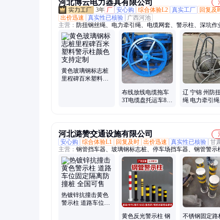
河北博云电力器具有限公司
3年
厂
安心购
综合体验L2
真实工厂
回复及
出价迅速
真实性已核验
广西河池
主营：
防扭钢丝绳、电力牵引绳、电缆网套、警示柱、深坑作
机、电缆输送机、电缆放线架、电缆放线盘、导线压接机、紧
旋地桩、电缆输送拖车
黄色玻璃钢标志桩
里程碑百米塑料警
示柱颜色支持定制
布线放线电缆拖车
辽 宁锦 州防
3T电缆盘托运车8T
绳 电力牵引绳
液压电缆放线车10T
线路收线绳 
手摇炮车
线绳
河北潞赞交通设施有限公司
安心购
综合体验L1
回复及时
出价迅速
真实性已核验
甘
主营：
钢管挡车器、玻璃钢标志桩、停车场挡车器、钢管警示
锈钢警示柱、水泥标志桩、PVC标志桩、市政护栏、京式护栏
护栏
热镀锌抗撞击黄色
警示柱 道路车位固
定隔离防撞桩 全国
黄色反光警示柱 钢
不锈钢固定路
可售