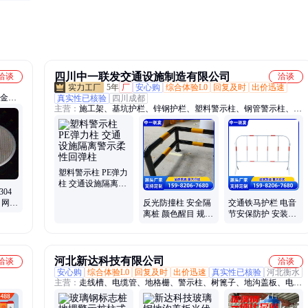
环境光
四川中一联发交通设施制造有限公司
洽谈
洽谈
5年
厂
安心购
综合体验L0
回复及时
出价迅速
、金属
真实性已核验
四川成都
主营：
施工架、基坑护栏、锌钢护栏、塑料警示柱、钢管警示柱、道
坑护
路护栏网、塑料防护板、钢管挡车杆、防冲撞护栏、人形过街护栏、
栏、防
桥梁防撞栏杆、花园草坪护栏、中央隔离护栏、固定反光路桩、市政
织网、
施工围栏、交通防撞设施、彩钢铁皮围挡、高速公路指示牌、标志
牌、铁马、防撞柱、减速带、路锥、水马、限高架
塑料警示柱 PE弹力
柱 交通设施隔离警
04
示柔性回弹柱
 网筛
反光防撞柱 安全隔
交通铁马护栏 电音
滤筛网
离桩 颜色醒目 规格
节安保防护 安装方
齐全 厂家定制
便简单 支持定制 全
国供应
河北新达科技有限公司
洽谈
洽谈
安心购
综合体验L0
回复及时
出价迅速
真实性已核验
河北衡水
主营：
走线槽、电缆管、地格栅、警示柱、树篦子、地沟盖板、电缆
桥架、布线槽盒、化工管道、排污管道、通风管道、支架槽盒、玻璃
钢格栅、玻璃钢管道、排污水管道、防火阻燃槽盒、电缆保护槽盒、