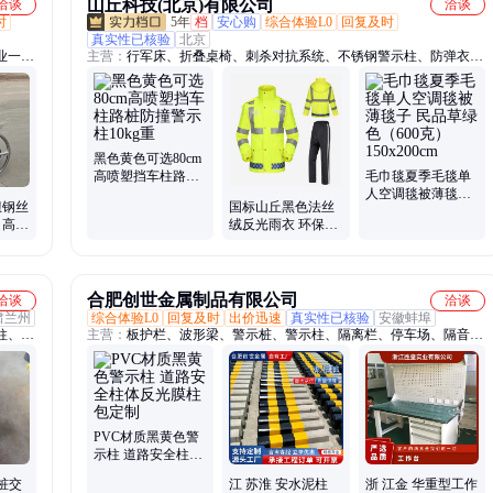
山丘科技(北京)有限公司
洽谈
洽谈
时
5年
档
安心购
综合体验L0
回复及时
真实性已核验
北京
业一体
主营：
行军床、折叠桌椅、刺杀对抗系统、不锈钢警示柱、防弹衣、
线器螺
防弹头盔、反光背心、防刺服、防暴头盔、给养单元、排爆服、防爆
桶、防爆毯
黑色黄色可选80cm
高喷塑挡车柱路桩
毛巾毯夏季毛毯单
防撞警示柱10kg重
人空调毯被薄毯子
扭钢丝
国标山丘黑色法丝
民品草绿色（600
 高压
绒反光雨衣 环保PU
克） 150x200cm
电缆拉
涂层防雨
合肥创世金属制品有限公司
洽谈
洽谈
肃兰州
综合体验L0
回复及时
出价迅速
真实性已核验
安徽蚌埠
柱、不
主营：
板护栏、波形梁、警示桩、警示柱、隔离栏、停车场、隔音
、波形
屏、挡车器、声屏障、护栏网、钢结构、挡车杆、隔音墙、减震带、
隔声屏、防护栏、减速带、存包柜、防护网、钢护栏、pvc护栏、爬
架网、金属梁、垃圾桶、pvc围挡
PVC材质黑黄色警
示柱 道路安全柱体
反光膜柱包定制
桩交
江 苏淮 安水泥柱
浙 江金 华重型工作