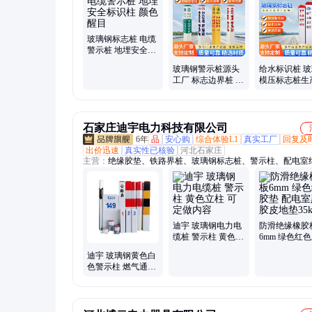
玻璃钢标志桩 电缆
警示桩 地埋安全标
识柱 颜色醒目
玻璃钢警示桩源头
给水标识桩 
工厂 标志边界桩 支
模压标志桩生
持定制 抗老化
家 耐老化 支
石家庄迪宇电力科技有限公司
6年
品
安心购
综合体验L1
真实工厂
回复及
出价迅速
真实性已核验
河北石家庄
主营：
绝缘胶垫、铁路界桩、玻璃钢标志桩、警示柱、配电室
垫、绝缘胶板、绝缘橡胶板、橡胶地垫、氟橡胶板、EPDM三
橡胶、安全标志桩、水泥标志桩、水泥标志牌、安全标志牌、
警示桩、地埋警示桩、10kv绝缘胶垫、玻璃钢绝缘梯、25kv绝
垫、高压接地棒、绝缘梯、出口绝缘胶垫、5mm绝缘胶垫、环
胶垫、可伸缩鱼竿梯、耐酸碱橡胶板
迪宇 玻璃钢电力电
防滑绝缘橡胶
缆桩 警示柱 黄色立
6mm 绿色红
柱 可定做内容
配电室黑色胶
迪宇 玻璃钢黄色白
垫35kv
色警示柱 燃气通信
警示桩 尺寸内容可
定制 加厚耐用