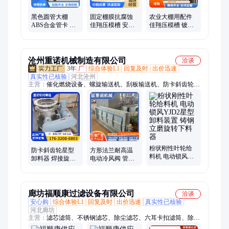
黑色圆管大棚
固定棚膜抗腐蚀
农业大棚用配件
ABS合金管卡 实
佳翔压模槽 安装
佳翔压模槽 镀铝
体商家 佳翔 支持
拆卸方便 大棚配
锌卡槽卡簧 厂家
定制
件
直供 定制生产
沧州重诺机械制造有限公司
洽谈
3年
厂
综合体验L1
回复及时
出价迅速
真实性已核验
河北沧州
主营：
催化燃烧设备、螺旋输送机、刮板输送机、防卡斜齿轮星
型卸料器、皮带输送机、布袋除尘器、滤筒除尘器、旋风除尘
器、粉尘加湿机、星型卸料器、仓顶除尘器、活性炭吸附箱、油
烟净化器、喷淋塔、气旋塔、斗式提升机、空气输送斜槽、生石
灰消化器、料仓、卸灰阀、关风机、补偿器、湿电除尘器、电捕
焦油器、打散机
粉状刚性叶轮给
防卡斜齿轮星型
方形法兰耐高温
料机 电动锁风
卸料器 焊接旋转
电动冷风阀 管道
YJD2星型卸料装
卸灰阀 立磨下料
智能调节型通风
置 铸钢立磨旋转
器实体厂家定制
蝶阀 支持定做
下料器
廊坊福顺康过滤设备有限公司
洽谈
安心购
综合体验L1
回复及时
出价迅速
真实性已核验
河北廊坊
主营：
滤芯滤筒、不锈钢滤芯、除尘滤芯、六耳卡扣滤筒、除尘
滤筒滤芯、除尘滤芯滤筒、法兰式除尘滤筒、工业除尘滤芯、打