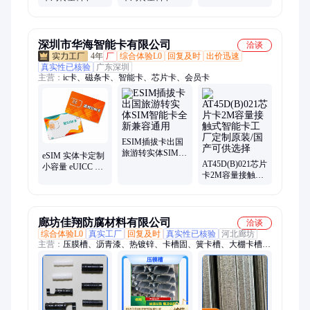
胶卡板 实体工厂
胶卡板 实体工厂
托盘
盛世弘博
盛世弘博
深圳市华海智能卡有限公司
洽谈
4年
厂
综合体验L0
回复及时
出价迅速
真实性已核验
广东深圳
主营：
ic卡、磁条卡、智能卡、芯片卡、会员卡
ESIM插拔卡出国
旅游转实体SIM智
eSIM 实体卡定制
能卡全新兼容通
AT45D(B)021芯片
小容量 eUICC 卡
用
卡2M容量接触式
支持 运营商远程
智能卡工厂定制
写号可编程白卡
原装/国产可供选
择
廊坊佳翔防腐材料有限公司
洽谈
综合体验L0
真实工厂
回复及时
真实性已核验
河北廊坊
主营：
压膜槽、沥青漆、热镀锌、卡槽固、簧卡槽、大棚卡槽、
铝合金、聚酯树脂、配件大棚、工业厂房、环氧树脂、温室大
棚、防腐施工、乙烯基酯、901乙烯基、907乙烯基、玻璃鳞片、
沥青防腐漆、高温乙烯基、大棚压膜带、大棚卷膜器、防腐脱硫
塔、大棚造价第、不饱和树脂、胶泥脱硫塔