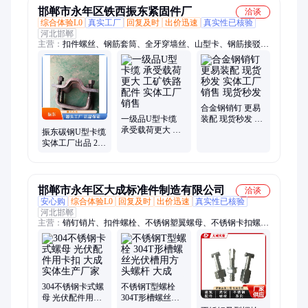
邯郸市永年区铁西振东紧固件厂
洽谈
综合体验L0
真实工厂
回复及时
出价迅速
真实性已核验
河北邯郸
主营：
扣件螺丝、钢筋套筒、全牙穿墙丝、山型卡、钢筋接驳
器、四级钢套筒、穿墙对拉丝杆、斜支撑、精轧螺纹钢、沉降观
测钉
合金钢销钉 更易
一级品U型卡缆
装配 现货秒发 实
承受载荷更大 工
体工厂销售 现货
振东碳钢U型卡缆
矿铁路配件 实体
秒发
实体工厂出品 24
工厂销售
小时内发货品质
好
邯郸市永年区大成标准件制造有限公司
洽谈
安心购
综合体验L0
回复及时
出价迅速
真实性已核验
河北邯郸
主营：
销钉销片、扣件螺栓、不锈钢塑翼螺母、不锈钢卡扣螺
母、扣件螺丝、丁字丝、穿墙丝、k板螺丝、k板螺栓、对拉螺
杆、扣双头丝杆、钢支撑、铝模板配件、不锈钢内六角螺丝
304不锈钢卡式螺
不锈钢T型螺栓
母 光伏配件用卡
304T形槽螺丝光