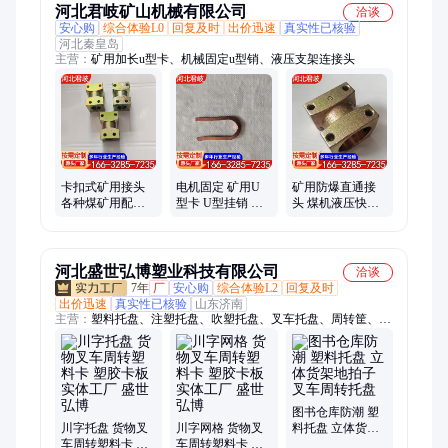
河北君岐矿山机械有限公司
洽谈
安心购
综合体验L0
回复及时
出价迅速
真实性已核验
河北秦皇岛
主营：
矿用加长u型卡、机械固定u型销、液压支架连接头
卡扣式矿用接头
电机固定 矿用U
矿用防爆直通接
各种煤矿用配件
型卡 U型挂销 抗
头 煤机液压快插
抗老化 实体厂家
剪切力强 实体厂
抗冲击 液压软管
家
与设备之间的连
接
河北盛世弘博塑业科技有限公司
洽谈
7年
厂
安心购
综合体验L2
回复及时
出价迅速
真实性已核验
山东济南
主营：
塑料托盘、注塑托盘、吹塑托盘、叉车托盘、周转筐、周
转箱、物流箱、错位筐、九脚网格塑料托盘、九脚平板塑料托
盘、川字网格塑料托盘、川字平板塑料托盘、双面网格塑料托
盘、九脚吹塑托盘、双面吹塑托盘、折叠周转筐
图书仓库防潮 塑
川字托盘 货物叉
川字网格 货物叉
料托盘 立体货架
车周转塑料卡 塑
车周转塑料卡 塑
地拍子 叉车周转