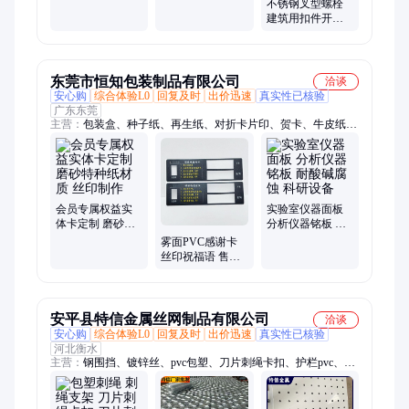
扣 大成实体生产
伏槽用方头螺杆
不锈钢叉型螺栓
厂家
大成
建筑用扣件开口
螺丝叉杆式封闭
花兰 大成
东莞市恒知包装制品有限公司
洽谈
安心购
综合体验L0
回复及时
出价迅速
真实性已核验
广东东莞
主营：
包装盒、种子纸、再生纸、对折卡片印、贺卡、牛皮纸包
装、可种植书签、服装吊牌标签、包装制品定制、吊牌定制、信
封、seed paper、环保包装制品、牛皮纸信封、再生纸吊牌、水果
纸吊牌、明信片、牛皮纸盒
会员专属权益实
实验室仪器面板
体卡定制 磨砂特
分析仪器铭板 耐
种纸材质 丝印制
酸碱腐蚀 科研设
雾面PVC感谢卡
作
备
丝印祝福语 售后
回访 实体塑料卡
片
安平县特信金属丝网制品有限公司
洽谈
安心购
综合体验L0
回复及时
出价迅速
真实性已核验
河北衡水
主营：
钢围挡、镀锌丝、pvc包塑、刀片刺绳卡扣、护栏pvc、铁
马栏、防护网、pvc围挡、围栏网、勾花网、铁丝网、围档板、
锌护栏、护栏网、pvc围栏、pvc草坪、焊网片、钢刺丝、隔离