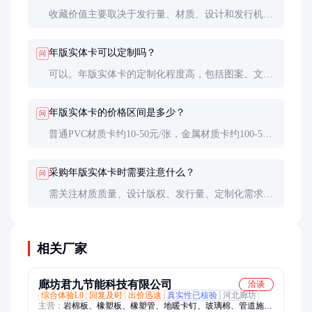
收藏价值主要取决于发行量、材质、设计和发行机
构。限量版、特殊材质或知名机构发行的卡片通常具
有较高收藏价值。
年版实体卡可以定制吗？
问
可以。年版实体卡的定制化程度高，包括图案、文
字、材质等均可根据需求进行个性化设计。
年版实体卡的价格区间是多少？
问
普通PVC材质卡约10-50元/张，金属材质卡约100-500
元/张，具体价格取决于材质、设计和发行量。
采购年版实体卡时需要注意什么？
问
需关注材质质量、设计版权、发行量、定制化需求等
核心指标，确保产品符合预期且不侵犯他人知识产
权。
相关厂家
廊坊君九节能科技有限公司
洽谈
综合体验L0
回复及时
出价迅速
真实性已核验
河北廊坊
主营：
岩棉板、橡塑板、橡塑管、地暖卡钉、玻璃棉、管道施