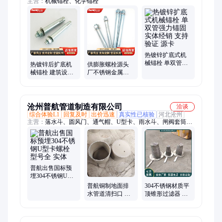
主营：
机械锚栓、化学锚栓
热镀锌扩底式机
械锚栓 单双管强
热镀锌后扩底机
供膨胀螺栓源头
力锚固 实体经销
械锚栓 建筑设备
厂不锈钢金属内
支持验证 源卡
荷载固定 实体经
爆膨胀螺丝 8.8级
销 支持验证 源卡
拉爆固定栓 源卡
沧州普航管道制造有限公司
洽谈
综合体验L1
回复及时
出价迅速
真实性已核验
河北沧州
主营：
落水斗、圆风门、通气帽、U型卡、雨水斗、闸阀套筒、
弯管通气帽、罩型通气帽、锥形风帽、筒型风帽、锥管、虹吸式
雨水斗、87型雨水斗、支吊架、弹簧支吊架、管夹、管托、吸水
喇叭口、喇叭口支架、密闭地漏、水封地漏、铸铁地漏、碳钢地
漏、不锈钢地漏、排水漏斗
普航出售国标预
埋304不锈钢U型
卡螺栓 型号全 实
普航铜制地面排
304不锈钢材质平
体
水管道清扫口 型
顶锥形过滤器 鑫
号材质可定制
普航实体出售 支
持定制