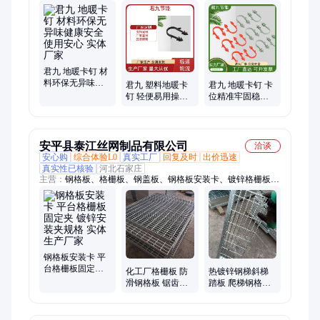
工、橡塑海绵板、橡塑保温板、铁皮保温、硅酸铝板、岩棉保温
板、红蓝压花管、地暖镜面反射膜、岩棉毡、聚氨酯瓦壳、硅晶
网、地暖模块、铝镁质保温板、硅酸铝管、硅酸盐板、硅酸盐
管、PVC彩壳、硅酸铝针刺毯、玻璃棉卷毡
君九 地暖卡钉 材
料环保无异味健
君九 塑料地暖卡
君九 地暖卡钉 卡
康安全使用安心
钉 轻便易用操作
位精准牢固稳定
实体厂家
简单施工更加高
增强使用体验 实
效 实体厂家
体厂家
安平县泰江丝网制品有限公司
洽谈
安心购
综合体验L0
真实工厂
回复及时
出价迅速
真实性已核验
河北石家庄
主营：
钢格板、格栅板、钢盖板、钢格板安装卡、镀锌格栅板、
钢格栅、地沟盖板、镀锌格栅、球接栏杆、花纹盖板、球形立
柱、平台踏步板、镀锌沟盖板、热镀锌钢格板、钢格栅沟盖
钢格板安装卡 平
台格栅板固定夹
化工厂格栅板 防
热镀锌钢梯斜梯
镀锌安装夹规格
滑钢格板 锯齿形
踏板 爬梯钢格板
实体生产厂家
钢格网板 用于石
楼梯钢踏步板齿
油化工厂平台
形钢格栅 泰江