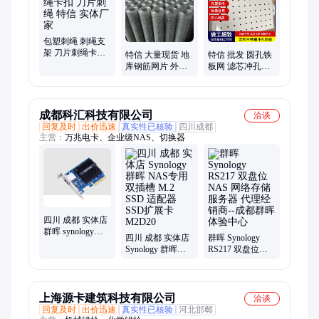
栏、隔离网、钢筋防护棚、钢筋堆放架、基坑护栏、球场护栏、
建筑网片、冲孔网
包塑刺绳 刺绳支
架 刀片刺绳卡扣
特信 大量现货 地
特信 批发 圆孔铁
刀片刺绳 特信 实
库钢筋网片 外墙
板网 滤芯冲孔网
体厂家
保温挂网 边坡绿
镀锌冲孔板网 穿
化铁丝网 外架钢
孔板
网
成都科汇科技有限公司
洽谈
回复及时
出价迅速
真实性已核验
四川成都
主营：
万兆电卡、企业级NAS、切换器
四川 成都 实体店
群晖 synology
四川 成都 实体店
群晖 Synology
E10G18-T1 万兆
Synology 群晖
RS217 双盘位
电卡（单口电
NAS专用 双插槽
NAS 网络存储服
卡）
M.2 SSD 适配器
务器 代理经销商--
SSD扩展卡
成都群晖体验中
M2D20
心
上海源卡建筑科技有限公司
洽谈
回复及时
出价迅速
真实性已核验
河北邯郸