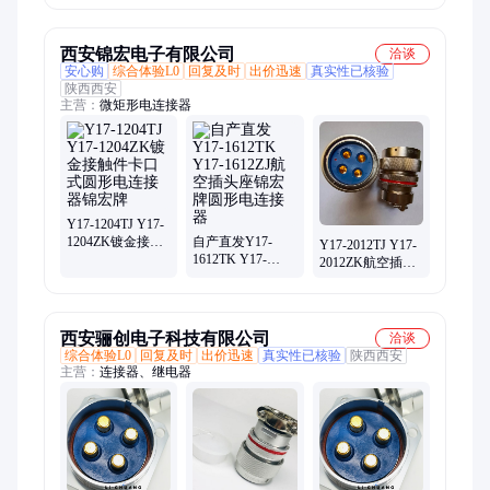
西安锦宏电子有限公司
洽谈
安心购
综合体验L0
回复及时
出价迅速
真实性已核验
陕西西安
主营：
微矩形电连接器
Y17-1204TJ Y17-
1204ZK镀金接触
自产直发Y17-
Y17-2012TJ Y17-
件卡口式圆形电
1612TK Y17-
2012ZK航空插头
连接器锦宏牌
1612ZJ航空插头
圆形电连接器镀
座锦宏牌圆形电
金孔座锦宏电子
连接器
直发
西安骊创电子科技有限公司
洽谈
综合体验L0
回复及时
出价迅速
真实性已核验
陕西西安
主营：
连接器、继电器