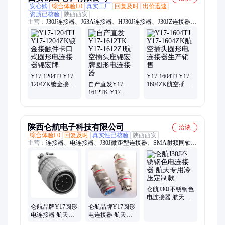
安心购
综合体验L0
真实工厂
回复及时
出价迅速
资质已核验
陕西西安
主营：
J30J连接器、J63A连接器、HJ30J连接器、J30JZ连接器、
J30JA连接器、J29A连接器、J30连接器、J30V2连接器、J70A连
接器、J103连接器、J56连接器、JL矩形连接器、SL4矩形连接
器、YGD圆形连接器、XCG XCD XCE XCH圆形连接器、YMA
YMB YMC YMG圆形连接器、Y50DX圆形连接器、Y50EX圆形
连接器、Y50X圆形连接器、J599/JY27圆形连接器、Y2/Y2M圆
形连接器、Y11 Y17 Y27圆形连接器、Y3 Y3A圆形连接器、YW
Y17-1204TJ Y17-
Y17-1604TJ Y17-
1204ZK镀金接触
自产直发Y17-
1604ZK航空插头
高速网络圆形连接器
件卡口式圆形电
1612TK Y17-
圆形电连接器生
连接器锦宏牌
1612ZJ航空插头
产销售
座锦宏牌圆形电
连接器
陕西仑航电子科技有限公司
洽谈
综合体验L0
回复及时
真实性已核验
陕西西安
主营：
连接器、电连接器、J30J微距型连接器、SMA射频同轴连
接器、SMB射频同轴连接器、BMA射频同轴连接器、SMP射频
同轴连接器、TNC射频同轴连接器、N型射频同轴连接器、L29
射频同轴连接器
仑航J30J不锈钢色
电连接器 航天专
用冷压定制款
仑航品牌Y17圆形
仑航品牌Y17圆形
电连接器 航天应
电连接器 航天应
用 可加工定制
用可加工定制