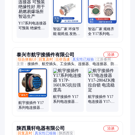
爆连接器、航空电连接器、深水密封连接器、矩形电连接器、高
压密封连接器、新能源车用连接器、圆形电连接器、大电流连接
器、航空插头、航空插座、航空接插件
Y17系列电连接器
可预装 绝缘性好
智远厂家 环保节
智远厂家 规格齐
用于易燃易爆场
能 能耗低 发热少
全 Y17系列电连
所 智远生产
Y17系列电连接器
接器 用于室外信
用于室外信号传
号传输 低接线错
输
误率
泰兴市航宇接插件有限公司
洽谈
综合体验L0
回复及时
出价迅速
真实性已核验
江苏泰州
主营：
接插件、航空插头、工业插头、连接器、电连接器、防水
插头、航空插座、矩形接插件、金属航空插头、金属接插件
航宇接插件 Y17
航宇接插件 Y17
系列电连接器
电连接器 Y17-
航宇接插件 Y17
Y17P-1601JK5抗
2804ZK推拉自锁
系列电连接器
拉强度高
电流稳定
Y17P-2804ZJ10-2
抗电磁干扰性强
陕西晨轩电器有限公司
洽谈
回复及时
真实性已核验
陕西西安