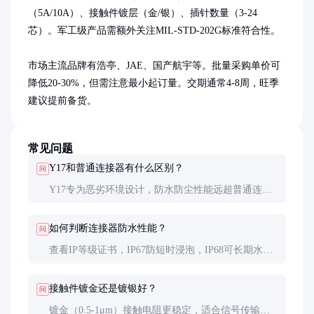
（5A/10A）、接触件镀层（金/银）、插针数量（3-24
芯）。军工级产品需额外关注MIL-STD-202G标准符合性。

市场主流品牌有浩亭、JAE、国产航宇等。批量采购单价可
降低20-30%，但需注意最小起订量。交期通常4-8周，旺季
建议提前备货。
常见问题
Y17和普通连接器有什么区别？
问
Y17专为恶劣环境设计，防水防尘性能远超普通连接
器。其螺纹锁紧结构确保振动环境下不松脱，而普通
连接器多采用卡扣式。
如何判断连接器防水性能？
问
查看IP等级证书，IP67防短时浸泡，IP68可长期水下
工作。现场可用气压测试法：密封后充0.2MPa气压，
1分钟压力降不超过5%为合格。
接触件镀金还是镀银好？
问
镀金（0.5-1μm）接触电阻更稳定，适合信号传输；