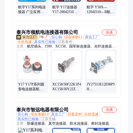
航宇Y17系列电连
航宇 Y17连接器
航宇 Y50X—
接器 广泛应用于
Y17-20042J10 圆
1204ZJ10—B航空
各种电气设备之
形电连接器 可定
插座 Y50X—
间的电路连接
制
1204TK2—B航空
插头
泰兴市领航电连接器有限公司
洽谈
7年
厂
安心购
综合体验L1
真实工厂
出价迅速
真实性已核验
江苏泰州
主营：
航空插头、J599、XC158、国军标连接器、光纤连接器、
流体连接器、印制板电路连接器、J30J系列、VPX背板、
Y50X、J29A系列、JL23 JL24、YMA YMG
Y17 Y17P系列圆
XC158/30F22K1P40
JY27513E12E98PN-
形电连接器航空
XC158/30Y22Z1P13
H
插头接插件压接
连接器航空插头
JY27513E12B98PN-
焊接可拆卸绝缘
22芯接插件
H
体
JY27513E12B98SN-
H连接器
泰兴市智远电器有限公司
洽谈
安心购
综合体验L0
真实工厂
回复及时
出价迅速
真实性已核验
江苏无锡
主营：
防爆连接器、真空连接器、防水连接器、密封连接器、光
纤连接器、增压型防爆连接器、隔爆型防爆连接器、无火花型防