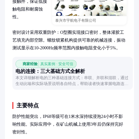
接触件，保证低接
触电阻和耐腐蚀
性。

泰兴市宇航电子有限公司
密封设计采用双重防护：O型圈实现接口密封，整体灌胶工
艺填充内部空隙。螺纹锁紧机构提供可靠的机械连接，振动
测试显示在10-2000Hz频率范围内接触电阻变化小于5%。
商家经验
真实案例 · 安全可信
电的连接：三大基础方式全解析
本文详细解析电的三种基础连接方式：串联、并联和混联，通过
生动比喻和实际场景说明各自特点，帮助读者快速掌握电路连接
核心知识。
主要特点
防护性能突出，IP68等级可在1米水深持续浸泡24小时不影
响性能。实际应用中，在矿山机械上使用3年后仍保持完好
密封性。
