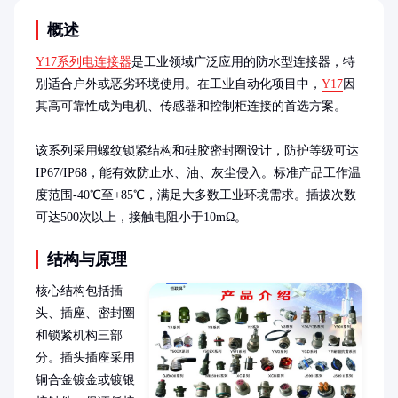
概述
Y17系列电连接器
是工业领域广泛应用的防水型连接器，特
别适合户外或恶劣环境使用。在工业自动化项目中，
Y17
因
其高可靠性成为电机、传感器和控制柜连接的首选方案。

该系列采用螺纹锁紧结构和硅胶密封圈设计，防护等级可达
IP67/IP68，能有效防止水、油、灰尘侵入。标准产品工作温
度范围-40℃至+85℃，满足大多数工业环境需求。插拔次数
可达500次以上，接触电阻小于10mΩ。
结构与原理
核心结构包括插
头、插座、密封圈
和锁紧机构三部
分。插头插座采用
铜合金镀金或镀银