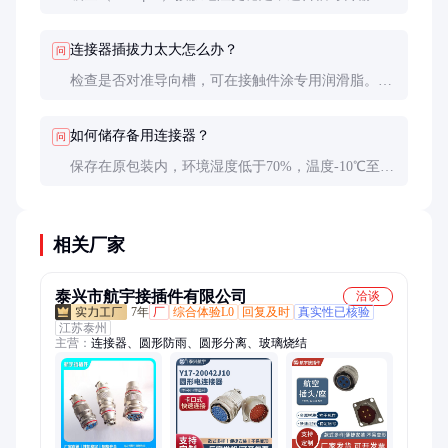
镀银载流能力更强且成本低，适合电源线路。潮湿环
境中镀金抗腐蚀性更优。
连接器插拔力太大怎么办？
问
检查是否对准导向槽，可在接触件涂专用润滑脂。若
仍困难，可能是插针变形，需更换连接器。长期过大
的插拔力会损坏密封结构。
如何储存备用连接器？
问
保存在原包装内，环境湿度低于70%，温度-10℃至
+40℃。每6个月检查一次密封圈弹性，长期储存建议
每2年更换密封圈。
相关厂家
泰兴市航宇接插件有限公司
洽谈
7年
厂
综合体验L0
回复及时
真实性已核验
江苏泰州
主营：
连接器、圆形防雨、圆形分离、玻璃烧结