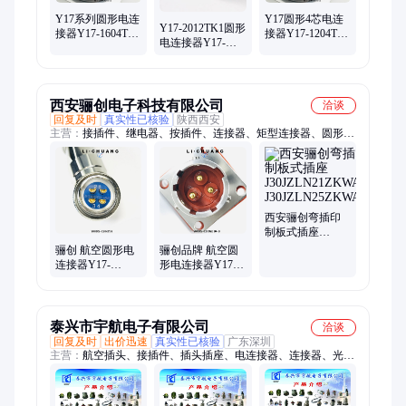
Y17系列圆形电连
Y17圆形4芯电连
Y17-2012TK1圆形
接器Y17-1604TJ2
接器Y17-1204TJ2
电连接器Y17-
Y17-1604ZK10
Y17-1204ZK10
2012ZJ Y17-
2012TJ
西安骊创电子科技有限公司
洽谈
回复及时
真实性已核验
陕西西安
主营：
接插件、继电器、按插件、连接器、矩型连接器、圆形连
接器、连接器厂家、印制板连接器、电子设备、航插、事故按
钮.开关、j30j系列、J599系列
西安骊创弯插印
制板式插座
J30JZLN21ZKWA000
骊创 航空圆形电
骊创品牌 航空圆
J30JZLN25ZKWA000
连接器Y17-
形电连接器Y17-
1604TK2 Y17-
2004TK2 Y17-
2012TKL-II Y17-
1604TJ2 Y17-
2004ZJ10-2
2004ZJ10-2 拍前
咨询
泰兴市宇航电子有限公司
洽谈
回复及时
出价迅速
真实性已核验
广东深圳
主营：
航空插头、接插件、插头插座、电连接器、连接器、光电
混装连接器、玻璃烧结连接器、俄标连接器、J599、D38999、10
芯头座、40芯头座、30芯头座、光电产品、电缆插件、公母电
缆、电缆接头、网口插座、方形法兰、圆形插头、弹簧尾夹、屏