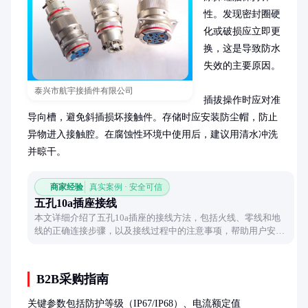
性。发现密封圈硬
化或破损应立即更
换，这是导致防水
失效的主要原因。

泰兴市航宇接插件有限公司
插拔操作时应对准
导向槽，避免斜插损坏接触件。存储时应安装防尘帽，防止
异物进入接触腔。在腐蚀性环境中使用后，建议用清水冲洗
并晾干。
商家经验
真实案例 · 安全可信
五孔10a插座接线
本文详细介绍了五孔10a插座的接线方法，包括火线、零线和地
线的正确连接步骤，以及接线过程中的注意事项，帮助用户安
全、准确地完成插座接线。
B2B采购指南
关键参数包括防护等级（IP67/IP68）、电流额定值