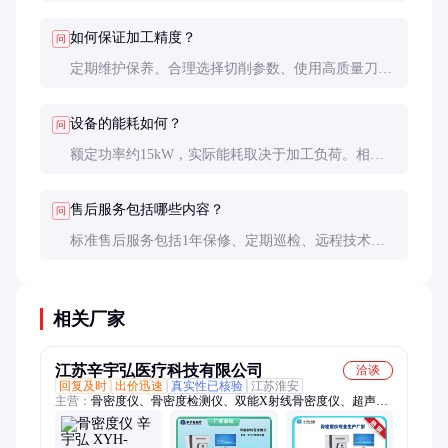
1000mm×600mm×500mm（长×宽×高），特殊尺寸可
定制。
如何保证加工精度？
问
定期维护保养、合理选择切削参数、使用高质量刀具
是关键。建议每半年进行一次专业校准。
设备的能耗如何？
问
额定功率约15kW，实际能耗取决于加工负荷。相比
老型号，节能效果提升约20%。
售后服务包括哪些内容？
问
标准售后服务包括1年保修、定期巡检、远程技术支
持等，可选购延长保修和培训服务。
相关厂家
江苏辛宇弘医疗科技有限公司
洽谈
回复及时
出价迅速
真实性已核验
江苏淮安
主营：
骨密度仪、骨密度检测仪、双能X射线骨密度仪、超声骨
密度仪、双能骨密度仪、X射线骨密度仪