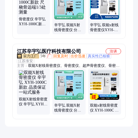
骨密度仪 辛宇弘
XYH-1000C新款
辛宇弘 双能X射
辛宇弘 双能x射线
尺桡骨远端1/3处
线骨密度仪 分体
骨密度仪XYH-
测量
式 XYH-1000C新
1000C 新款 骨密
款 厂家直供
度监测仪器
江苏辛宇弘医疗科技有限公司
洽谈
5年
厂
回复及时
出价迅速
真实性已核验
江苏淮安
主营：
双能X射线骨密度仪、骨密度仪、超声骨密度仪、骨密度
检测仪、双能骨密度仪、X射线骨密度仪、骨密度检测仪器、超
声骨密度检测仪、便携式骨密度仪、儿童骨密度仪、骨密度分析
仪、骨密度测量仪
双能X射线骨密度
仪 辛宇弘 XYH-
辛宇弘 双能X射
双能x射线骨密度
1000C 新款 品质
线骨密度仪 分体
仪 XYH-1000C 新
保证一站式服务
式 XYH-1000C新
款 骨密度分析仪
款 厂家直供
骨科康复医院