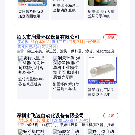
衡望优 高精度五
金振动盘 直振送
柔性供料振动盘
衡望优 医疗大螺
料器 稳定供料 提
底盘线圈耐用振
丝螺母零件振动
升生产效率
幅平稳缓冲 用于
盘省力高效供料
电子螺丝连接器
器
泊头市润景环保设备有限公司
洽谈
安心购
综合体验L0
真实工厂
回复及时
出价迅速
真实性已核验
河北沧州
主营：
除尘布袋、除尘器、滤袋、供料器、滤芯、催化燃烧设
备、骨架、脉冲阀、卸料器、螺旋输送机、单向隔爆阀、防爆装
置
旋转式星型卸料
器 耐高压耐腐蚀
润景环保 焊烟除
供料阀 规格齐全
尘器 脉冲单机工
润景 煤化厂除尘
业粉尘集尘器 抛
器滤袋 高温中温
光打磨激光切割
覆膜除尘布袋 针
刺毡收尘袋
深圳市飞速自动化设备有限公司
洽谈
回复及时
出价迅速
真实性已核验
广东深圳
主营：
螺丝机、非标定制、锁螺丝设备、螺丝机供料器、拧螺丝
设备、螺丝供料机、自动锁螺丝机、自动打螺丝机、自动螺丝机