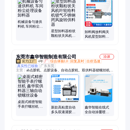
机械设备匀速供
料机 车间粉尘处
理设备卸料器
星型卸料器粉状
卸料阀放料阀关
颗粒状关风机叶
风机星型卸料器
轮给料机锁气不
闭风器卸灰阀旋
锈钢闭风旋转供
转供料器
料器
东莞市鑫华智能制造有限公司
洽谈
4年
厂
综合体验L0
回复及时
出价迅速
真实性已核验
广东东莞
主营：
ab点胶机、点胶设备、自动点胶机、双供料器锁螺丝机、
自动灌胶机
桌面式精密智能
手表拧螺丝机 鑫
新款高粘度自动
鑫华智能在线式
华双供料器三轴
多头双液灌胶设
全自动涂覆喷胶
自动锁螺丝设备
备 鑫华智能ab胶
机 高速选择性UV
双组份真空灌胶
胶喷涂点胶机
机