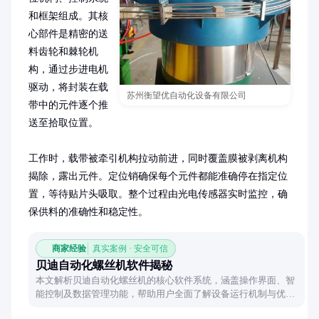
和框架组成。其核
心部件是精密的送
料齿轮和棘轮机
构，通过步进电机
驱动，将封装在载
苏州衡望优自动化设备有限公司
带中的元件逐个推
送至拾取位置。

工作时，载带被牵引机构拉动前进，同时覆盖膜被剥离机构
揭除，露出元件。定位销确保每个元件都能准确停在指定位
置，等待贴片头吸取。整个过程由光电传感器实时监控，确
保供料的准确性和稳定性。
商家经验
真实案例 · 安全可信
贝迪自动化螺丝机软件揭秘
本文解析贝迪自动化螺丝机的核心软件系统，涵盖操作界面、智
能控制及数据管理功能，帮助用户全面了解设备运行机制与优化
方法。