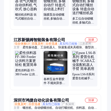
螺丝机供料器 吹
隔膜泵自动锁螺
气式螺丝自动供
丝机 多轴自动拧
多工位自动锁螺
料机 气吹式 放心
转盘式自动送上
丝机 多轴式自动
选购
料打
打螺丝设备 转盘
自动送拧螺丝机
器
江苏新惕姆智能装备有限公司
洽谈
综合体验L0
回复及时
出价迅速
真实性已核验
江苏苏州
主营：
柔性振动盘、工业机器人、快速集成夹具模块、微型供料
器、锁螺丝机器人、托盘供料、上料装置、输送机、输送段、坐
标机械手
柔性供料器 FF-
380 Feeder 让供料
Epson LS6-B系列
方案更轻松 配置
爱普生机械手
各种五金件塑胶
简单
SCARA工业装配
件 不规则异形件
机器人手臂 简单
全自动柔性上料
易用
振动盘 通用型供
料器
深圳市鸿捷自动化设备有限公司
洽谈
回复及时
出价迅速
真实性已核验
广东深圳
主营：
螺丝机、自动锁螺丝机、自动打螺丝机、供料器、自动拧