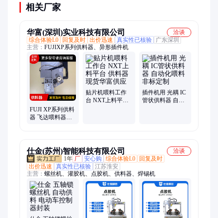
相关厂家
华富(深圳)实业科技有限公司
洽谈
综合体验L0
回复及时
出价迅速
真实性已核验
广东深圳
主营：
FUJIXP系列供料器、异形插件机
贴片机喂料工作
插件机用 光耦 IC
台 NXT上料平台
管状供料器 自动
供料器现货华富
化喂料 非标定制
FUJI XP系列供料
供应
器 飞达喂料器厂
家批发 华富现货
仕金(苏州)智能科技有限公司
洽谈
1年
厂
安心购
综合体验L0
回复及时
出价迅速
真实性已核验
江苏淮安
主营：
螺丝机、灌胶机、点胶机、供料器、焊锡机