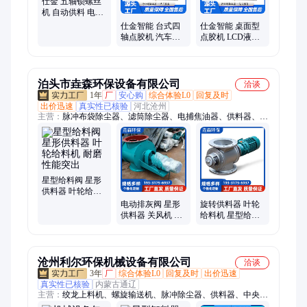
仕金 五轴锁螺丝
机 自动供料 电动
车控制器封装
仕金智能 台式四
仕金智能 桌面型
轴点胶机 汽车传
点胶机 LCD液晶
感器涂胶灌装 热
模块 自动化装配
熔胶大胶量
泊头市垚森环保设备有限公司
洽谈
1年
厂
安心购
综合体验L0
回复及时
出价迅速
真实性已核验
河北沧州
主营：
脉冲布袋除尘器、滤筒除尘器、电捕焦油器、供料器、喷
淋塔、翻板阀、除尘器骨架、散装机、旋风除尘器、电磁脉冲
阀、插板阀、星型卸料器、催化燃烧、旋喷吹装置、RTO催化燃
烧、RCO催化燃烧、加湿搅拌机、除尘器布袋、蜂窝活性炭、螺
旋输送机、废气处理设备、工业粉尘加湿机、提升机、蓄热式焚
烧炉、电动气动手动插板阀、工业散装机
星型给料阀 星形
供料器 叶轮给料
机 耐磨性能突出
电动排灰阀 星形
旋转供料器 叶轮
供料器 关风机 提
给料机 星型给料
高工作效率 可批
阀 结构紧凑新颖
发
沧州利尔环保机械设备有限公司
洽谈
3年
厂
综合体验L0
回复及时
出价迅速
真实性已核验
内蒙古通辽
主营：
绞龙上料机、螺旋输送机、脉冲除尘器、供料器、中央除
尘设备、垃圾平行输送机