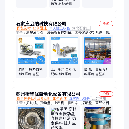
通成
面粉淀粉水包粉
送系统 旋转供料
旋转供料器
器气力输送设备
量身定制方案
石家庄启纳科技有限公司
洽谈
回复及时
出价迅速
真实性已核验
河北石家庄
主营：
激光液位仪、激光液面控制仪、煤气熔炉控制系统、供料
器、模具测温系统、自动配料系统、打包机、采集控制系统、鼓
泡系统、供料道系统、天然气熔炉控制系统、窑炉控制系统、熔
炉控制系统、玻璃自动打带机、供料道燃烧系统、供料道加热系
统、玻璃窑炉鼓泡系统、DCS控制系统、玻璃窑炉自动控制系
统、自动配料控制系统、配料管理系统、配料管理系统PLC、玻
璃自动化配料系统、DCS采集控制系统
玻璃厂 原料自动
工厂生产 自动化
玻璃厂 高精度配
控制系统 仓壁振
配料控制系统 仓
料系统 仓壁振动
动器 供料生产线
壁振动器 供料生
器 供料生产线输
输送用 源头厂家
产线输送用 定制
送用 源头厂家
安装
苏州衡望优自动化设备有限公司
洽谈
综合体验L0
回复及时
出价迅速
真实性已核验
江苏苏州
主营：
振动机、震动盘、上料机、供料器、振动盘、直线送料、
包胶喷涂、电池外壳、给料设备、自动冲床、手机配件、轨道电
子、自动送料机、可调节开关、送料机螺丝、自动化送料、自动
化塑料、送料机弹簧、自动送料设备、自动送料震动、电子送料
设备