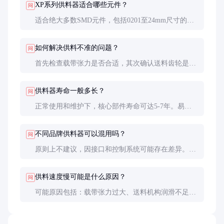
XP系列供料器适合哪些元件？
问
适合绝大多数SMD元件，包括0201至24mm尺寸的电
阻、电容、电感，以及SOIC、QFP、BGA等封装IC。
特殊型号还可支持异形元件供料。
如何解决供料不准的问题？
问
首先检查载带张力是否合适，其次确认送料齿轮是否
磨损，最后检查光电传感器是否脏污或偏移。多数情
况下清洁和调整即可解决问题。
供料器寿命一般多长？
问
正常使用和维护下，核心部件寿命可达5-7年。易损
件如送料齿轮、弹簧等需定期更换，通常1-2年更换
一次。
不同品牌供料器可以混用吗？
问
原则上不建议，因接口和控制系统可能存在差异。如
必须混用，需确保机械和电气兼容，并进行充分测
试。
供料速度慢可能是什么原因？
问
可能原因包括：载带张力过大、送料机构润滑不足、
电机驱动参数设置不当或控制系统故障。需逐步排
查。