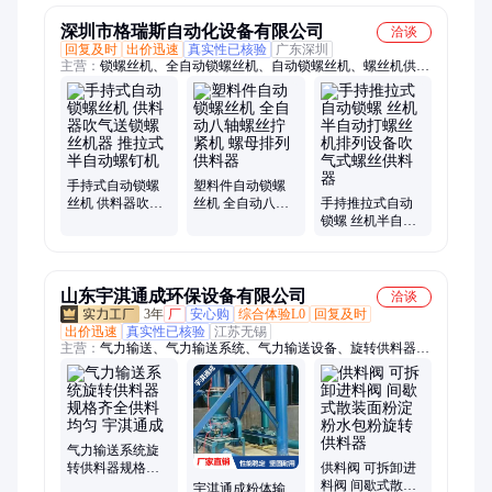
深圳市格瑞斯自动化设备有限公司
洽谈
回复及时
出价迅速
真实性已核验
广东深圳
主营：
锁螺丝机、全自动锁螺丝机、自动锁螺丝机、螺丝机供料
器、自动锁螺母机、自动拧螺栓机、自动组装螺丝机、自动打螺
钉机、在线自动打螺丝机、流水线自动锁螺丝机、坐标锁螺丝
机、手持式螺丝机、龙门式自动锁螺丝机、自动钻孔打螺丝机、
多面锁螺丝机、斜面锁螺丝机、水平锁螺丝机、自动螺丝机、全
自动螺丝机、自动打螺丝机、自动拧螺丝机、螺丝机、螺母机、
伺服拧紧机、电动打螺丝机、多轴立式自动锁螺丝机
手持式自动锁螺
塑料件自动锁螺
丝机 供料器吹气
丝机 全自动八轴
手持推拉式自动
送锁螺丝机器 推
螺丝拧紧机 螺母
锁螺 丝机半自动
拉式半自动螺钉
排列供料器
打螺丝机排列设
机
备吹气式螺丝供
料器
山东宇淇通成环保设备有限公司
洽谈
3年
厂
安心购
综合体验L0
回复及时
出价迅速
真实性已核验
江苏无锡
主营：
气力输送、气力输送系统、气力输送设备、旋转供料器、
气力输送器、负压输送、物料输送、供料阀、AV泵、仓泵、罗
茨风机、罗次鼓风机、空气悬浮鼓风机、磁悬浮鼓风机、空浮风
机、三叶罗茨鼓风机、曝气风机、气力输送风机、粉煤灰输送设
备、粉体输送系统、粉料输送泵、空气悬浮增氧机、污水处理风
机、水产养殖增氧机、脱硫脱硝设备
气力输送系统旋
转供料器规格齐
供料阀 可拆卸进
全供料均匀 宇淇
料阀 间歇式散装
宇淇通成粉体输