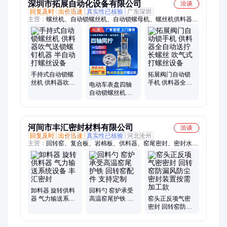
深圳市拓展自动化设备有限公司
洽谈
回复及时
出价迅速
真实性已核验
广东深圳
主营：
螺丝机、自动锁螺丝机、自动锁螺母机、螺丝机供料器、
自动组装螺母机、自动螺丝拧紧机、自动点胶拧螺丝机、振动盘
自动上料机、自动打螺丝机、全自动螺丝机、自动螺丝机、全自
动锁螺丝机、自动化螺丝机、电动自动打螺丝机、伺服锁螺丝
机、自动打钉机、流水线自动锁螺丝机、坐标自动锁螺丝机、手
持式螺丝机、龙门式自动锁螺丝机、全自动打螺丝机、多轴转盘
式锁螺丝机、水平式锁螺丝机、斜面锁螺丝机
手持式自动锁螺
拓展阀门自动锁
丝机 供料器吹气
手机 供料器全自
电动车表盘四轴
送锁螺钉机器 半
动送拧长螺丝 吹
自动锁螺丝机多
自动打螺丝设备
气式打螺丝设备
轴立式吹气供料
器全自动螺丝拧
紧机
河间市丰汇密封材料有限公司
洽谈
回复及时
出价迅速
真实性已核验
河北沧州
主营：
回转窑、复合板、岩棉板、供料器、窑尾密封、密封水
泥、定制咨询、密封种类、密封窑头、岩棉保温、定制水泥、反
向气密、制作水泥、密封装置、窑头正反项、硅酸铝保温、耐高
温保温板、硅酸铝纤维板、不锈钢鱼鳞片、聚氨酯保温板
卸料器 旋转供料
回料勺 窑炉承受
器 气力输送系统
高温窑尾护铁 回
窑头正反项气密
设备 丰汇密封
转窑配件 支持定
密封 回转窑防漏
制
风防尘密封装置
按需加工款