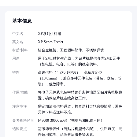
基本信息
中文名
XP系列供料器
英文名
XP Series Feeder
材质/材料
铝合金框架、工程塑料部件、不锈钢弹簧
用途
用于SMT贴片生产线，为贴片机提供各类SMD元件
（如电阻、电容、IC等）的稳定供料。
特性
高速供料（可达0.1秒/片），高精度定位
（±0.05mm），兼容多种元件包装（带装、盘装、管
装），低故障率。
作用/功能
将电子元件从包装中精确分离并输送至贴片头拾取位
置，确保贴片机连续高效工作。
注意事项
需定期清洁供料通道，检查送料齿轮磨损情况，避免
元件卡料或送料不准。
参考价格区间
约8000-30000元/台（视型号和配置不同）
选购要点
需考虑兼容性（与贴片机型号匹配）、供料速度、元
件适用范围、品牌售后服务等因素。