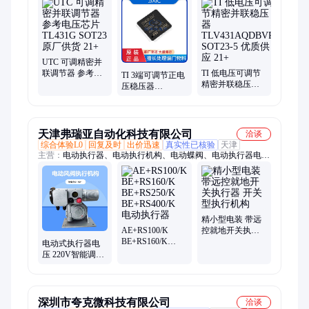
UTC 可调精密并
联调节器 参考电
TI 低电压可调节
TI 3端可调节正电
压芯片 TL431G
精密并联稳压器
压稳压器
SOT23 原厂供货
TLV431AQDBVR
LM317DCYR
21+
SOT23-5 优质供
SOT223 原厂供应
应 21+
21+
天津弗瑞亚自动化科技有限公司
洽谈
综合体验L0
回复及时
出价迅速
真实性已核验
天津
主营：
电动执行器、电动执行机构、电动蝶阀、电动执行器电
压、电动球阀、电动流量阀、DKJ电动执行器、阀门电动装置、
电动闸阀、SD系列电动执行器、电动调节阀、DZW阀门电动装
置、QT系列阀门电动装置、Q型阀门电动装置、球阀、闸阀、蝶
阀、电动截止阀
精小型电装 带远
AE+RS100/K
控就地开关执行
BE+RS160/K
器 开关型执行机
电动式执行器电
BE+RS250/K
构
压 220V智能调节
BE+RS400/K 电动
型电动执行机构
执行器
B+RS160/K/F30H
深圳市夸克微科技有限公司
洽谈