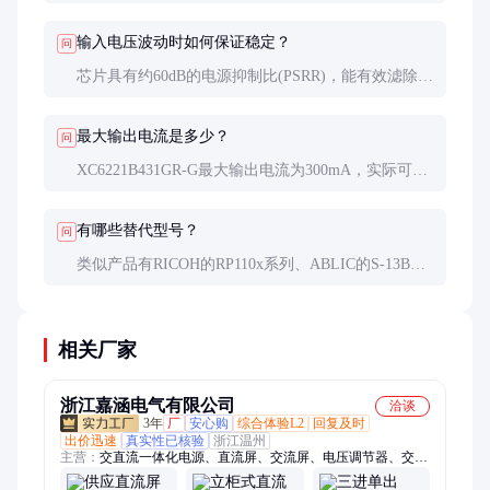
消耗就可支持超过10年待机，这对IoT设备至关重
要。
输入电压波动时如何保证稳定？
问
芯片具有约60dB的电源抑制比(PSRR)，能有效滤除输
入端的纹波和噪声，保持输出稳定。
最大输出电流是多少？
问
XC6221B431GR-G最大输出电流为300mA，实际可用
电流受输入输出电压差和散热条件限制。
有哪些替代型号？
问
类似产品有RICOH的RP110x系列、ABLIC的S-13B系
列，选择时需对比静态电流、精度和封装兼容性。
相关厂家
浙江嘉涵电气有限公司
洽谈
3年
厂
安心购
综合体验L2
回复及时
出价迅速
真实性已核验
浙江温州
主营：
交直流一体化电源、直流屏、交流屏、电压调节器、交直
流屏、中央信号屏、EPS应急电源、UPS电源柜、UPS不间断电