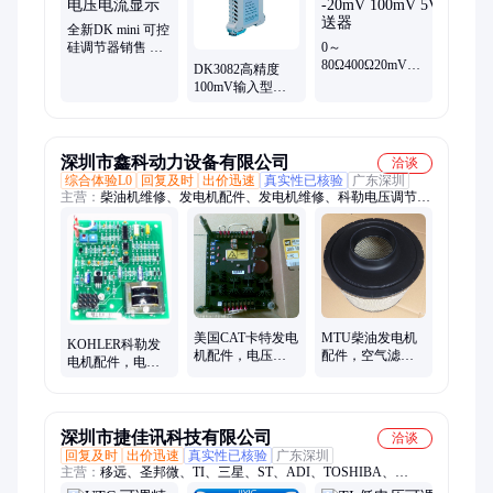
全新DK mini 可控
硅调节器销售 真
0～
有效值电压电流
80Ω400Ω20mV100mV
DK3082高精度
显示
0～1V 1～5V 0～
100mV输入型双
5V -20mV 100mV
路通道隔离变送
5V变送器
器
深圳市鑫科动力设备有限公司
洽谈
综合体验L0
回复及时
出价迅速
真实性已核验
广东深圳
主营：
柴油机维修、发电机配件、发电机维修、科勒电压调节
器、发动机配件、消防泵配件、大宇发电机配件、三菱柴油机配
件、柴油机配件、船舶配件、游艇配件、消防泵维修、游艇维
护、消防泵保养、强鹿发电机配件、曼柴油机配件、沃尔沃发电
机配件、科勒发电机配件、威尔信发电机配件、卡特柴油机配
件、依维柯发电机配件
美国CAT卡特发电
MTU柴油发电机
KOHLER科勒发
机配件，电压调
配件，空气滤清
电机配件，电压
节器309-1019，
器ECB120376，
调节器，稳压板
3091019
B120376
C-255670，
C255670
深圳市捷佳讯科技有限公司
洽谈
回复及时
出价迅速
真实性已核验
广东深圳
主营：
移远、圣邦微、TI、三星、ST、ADI、TOSHIBA、
LINERA、MuRATA、MB85RS64TP、lc86licek、发光二极管