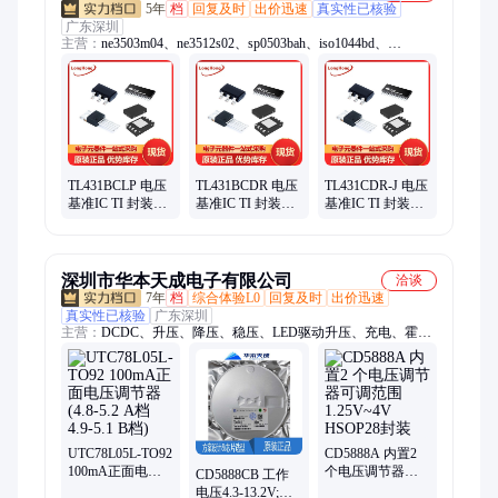
5年
档
回复及时
出价迅速
真实性已核验
广东深圳
主营：
ne3503m04、ne3512s02、sp0503bah、iso1044bd、
lt8410edc、保险丝、比较器、b02p-vl-r、ase5s4010、触发器、解
码器、thvd1500d、thvd1451d、sy8032abc、hip2100ib、
opa4172id、连接器、mx1a-11nw、lshd-7501、ths4531id、二极
管、hsmm-c170、tps22914b、lf353dre4、装原封
TL431BCLP 电压
TL431BCDR 电压
TL431CDR-J 电压
基准IC TI 封装
基准IC TI 封装
基准IC TI 封装
TO-92-3 批次
SOIC-8 批次
SOIC-8 批次
21+可调精密分流
21+可调精密分流
21+可调精密分流
调节器
调节器
调节器
深圳市华本天成电子有限公司
洽谈
7年
档
综合体验L0
回复及时
出价迅速
真实性已核验
广东深圳
主营：
DCDC、升压、降压、稳压、LED驱动升压、充电、霍
尔、逻辑、三端稳压、可控硅、中高压MOS、运放、马达电机
驱动、过压保护、锂电保护、升降压芯片、计量芯片、快充协议
芯片、智融、国民技术、埃诚微IU
UTC78L05L-TO92
CD5888A 内置2
100mA正面电压
个电压调节器可
CD5888CB 工作
调节器 (4.8-5.2 A
调范围1.25V~4V
电压4.3-13.2V;内