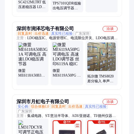
SC4212MLTRT 低
器二极管
TPS7101QDR低输
压差稳压器 LDO
出电压调节器芯
电压调节器 全新
片TI 原装正品 可
原装正品现货
供样品
深圳市润泽芯电子有限公司
洽谈
回复及时
出价迅速
真实性已核验
广东深圳
主营：
LDO稳压IC、电源管理IC、电流限位开关、LDO电压调节
器、LED驱动芯片、充电管理芯片、降压转换IC、升压转换IC、
音频功率放大器
微盟
微盟
ME6118A50B3G
ME6119A50PG 可
拓尔微 TMS8020
1A 可调电压 高速
调电压 高速LDO
差分输入 单声道
LDO稳压调节器
调节器 丝印
无滤波器 高信噪
6119A 稳IC
比(SNR)D类音频
功放
深圳市月虹电子有限公司
洽谈
安心购
综合体验L0
回复及时
出价迅速
真实性已核验
广东深圳
主营：
集成电路、ST/意法半导体、ADI/亚德诺、TI/德州仪器、
NXP/恩智浦、ON/安森美