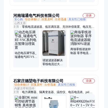
档 4.9-5.1 B档)
HSOP28封装
置3个电压调节器:
可调范围1.5~4V
河南瑞通电气科技有限公司
洽谈
安心购
综合体验L2
回复及时
出价迅速
真实性已核验
山西太原
主营：
零线电流滤波器、低压调压器、无功补偿装置、电压无功
补偿装置、有源电力滤波装置、电抗器、智能电容器、三相不平
衡、滤波器、电容器、低压串联电抗器、变频器输入电抗器、输
出电抗器、干式电抗器、可控硅开关、无功补偿控制器、控制器
商场零线谐波抑
动态电压调节器_
制器 零序电流滤
瑞通电气RT-VSC
波器能消除90%谐
谐波滤波器解决
系列电压暂降治
波
零线电流过大发
理装置
热问题 瑞通电气
RT-NLF-80-CN
石家庄德堃电子科技有限公司
洽谈
综合体验L0
回复及时
出价迅速
真实性已核验
内蒙古呼和浩特
主营：
电力调整器、隔离变送器、温控仪、电压电流表、pid控
制器