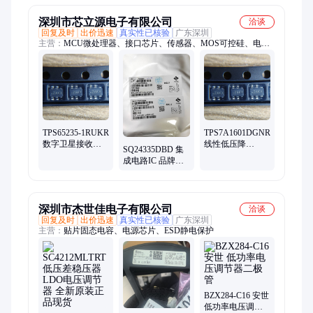
深圳市芯立源电子有限公司
洽谈
回复及时
出价迅速
真实性已核验
广东深圳
主营：
MCU微处理器、接口芯片、传感器、MOS可控硅、电源
管理芯片PMIC
TPS65235-1RUKR
TPS7A1601DGNR
数字卫星接收器
线性低压降
SQ24335DBD 集
电压调节器 品牌
(LDO) 稳压芯片
成电路IC 品牌矽
TI 封装WQFN-20
TI(德州) 封装
力杰Silergy 封装
DC24+
MSOP-8_EP
SMD 24+
深圳市杰世佳电子有限公司
洽谈
回复及时
出价迅速
真实性已核验
广东深圳
主营：
贴片固态电容、电源芯片、ESD静电保护
BZX284-C16 安世
低功率电压调节