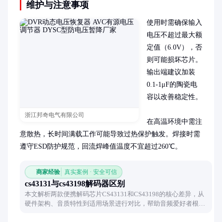
维护与注意事项
使用时需确保输入
电压不超过最大额
定值（6.0V），否
则可能损坏芯片。
输出端建议加装
0.1-1μF的陶瓷电
容以改善稳定性。

浙江邦奇电气有限公司
在高温环境中需注
意散热，长时间满载工作可能导致过热保护触发。焊接时需
遵守ESD防护规范，回流焊峰值温度不宜超过260℃。
商家经验
真实案例 · 安全可信
cs43131与cs43198解码器区别
本文解析两款便携解码芯片CS43131和CS43198的核心差异，从
硬件架构、音质特性到适用场景进行对比，帮助音频爱好者根据
需求选择合适设备。