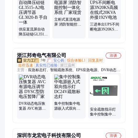
源、医用隔离电源、医用隔离系统、集中电源、消防应急系统
立柜式直流电源
屏 消防智能控制
三进单出UPS不间
供应直流屏自动
一体化系统 厂家
断电源3N20KS高
降压硅链GL3515-
现货
频在线式20KVA
A2电压调节器
外接192V电池
GL3020-B 手自一
体
浙江邦奇电气有限公司
洽谈
7年
厂
安心购
综合体验L1
回复及时
出价迅速
真实性已核验
浙江温州
主营：
应急标志灯、智能疏散系统、EPS应急电源、DVR动态电
压恢复器、疏散指示灯、消防标志灯、疏散标志灯、出口标志
灯、控制器分机、应急照明集中电源、应急疏散灯、地埋标志
灯、应急照明控制器、楼层显示灯、无线路灯控制、照明控制模
块、回路控制模块、应急照明配电箱、防爆应急灯具、消防应急
电源、防爆型应急照明集中电源、应急照明分配电装置、电源调
光通信模块、汽车充电桩
DVR动态电压恢
集中控制集中电
复器 AVC有源电
源嵌入式双向指
安全疏散指示灯
压调节器 DYSC
示灯DC24V疏散
集中控制集中电
型防电压暂降厂
标志灯
源左向疏散灯铝
家
合金外壳消防应
急灯
深圳市龙宏电子科技有限公司
洽谈