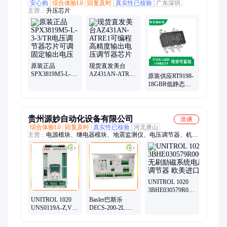
安心购
综合体验L0
回复及时
真实性已核验
广东深圳
主营：
升压芯片
原装正品
现货直发美台
SPX3819M5-L-3-
AZ431AN-ATRE1
原装供应RT9198-
3/TR电压调节器
可编程高精度输
18GBR低静态电
芯片可调固定输
出电压调节器芯
流电压调节器芯
出电压
片
片1.5V-5.0V可调
贵州源妙自动化设备有限公司
洽谈
综合体验L0
回复及时
真实性已核验
河北唐山
主营：
电源模块、继电器模块、地震监测仪、电压调节器、机架
接口模块、本特利3500
UNITROL 1020
3BHE030579R0004
无刷励磁系统电
UNITROL 1020
Basler巴斯乐
压调节器 欧美进
UNS0119A-Z,V1
DECS-200-2L 数
口
3BHE030579R0003
字励磁控制系统
电压调节器
电压调节器