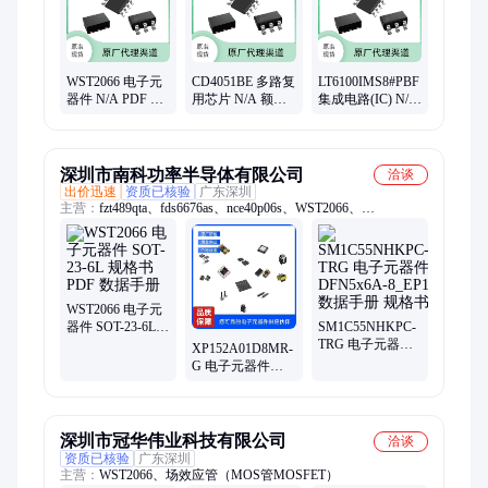
WST2066 电子元
CD4051BE 多路复
LT6100IMS8#PBF
器件 N/A PDF 数
用芯片 N/A 额定
集成电路(IC) N/A
据手册 规格书 资
电流 绝缘电阻 接
兼容性好 电源电
料
触电阻
压
深圳市南科功率半导体有限公司
洽谈
出价迅速
资质已核验
广东深圳
主营：
fzt489qta、fds6676as、nce40p06s、WST2066、
aons32304、aons32306、fzt792ata、bss138bks、zhcs750ta、
bss138bkw、mjd42c-13、2sd1584-z、fdc638apz、pbhv9115x、
pbhv9115z、pbhv9115t、bcp56-16t、fds6675bz、ssm6n58nu、
stn1hnk60、fdmc8327l、rzm002p02、pmv52enea、emb06n03a、
pds6988-5、fzt790ata
WST2066 电子元
器件 SOT-23-6L
SM1C55NHKPC-
规格书 PDF 数据
TRG 电子元器件
XP152A01D8MR-
手册
DFN5x6A-8_EP1
G 电子元器件
数据手册 规格书
SOT-23 PDF 规格
书 资料 数据手册
深圳市冠华伟业科技有限公司
洽谈
资质已核验
广东深圳
主营：
WST2066、场效应管（MOS管MOSFET）