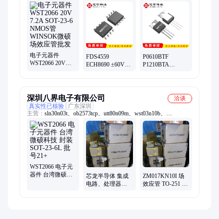
电子元器件
FDS4559
P0610BTF
WST2066 20V
ECH8690 ±60V
P1210BTA
7.2A SOT-23-6
4.5A N/P沟道
P1010AT 100V
NMOS管
SOP-8 安森美场
66A N TO-220 尼
WINSOK微硕场
效应管
克森微场效应管
效应管批发
深圳八界电子有限公司
洽谈
真实性已核验
广东深圳
主营：
sln30n03t、ob2573tcp、utt80n09m、wst03n10b、
ob3635cmp、slf20n65s、wsd4032dn、usg100n04、wsd2050dn、
slw24n50c、wsf40n10a、ob3398pap、sld80n04t、ob3336pcp、
ob25132jp、ob3615rcp、wsd3050dn、wsd4050dn、ob2500pcp、
nce3415y*、slf7n65sv、ob2502pcp、wsk140n08、sln40n04g、
wsf60n06a
WST2066 电子元
器件 台湾微硕科
芯龙半导体 集成
ZM017KN10I 场
技 封装SOT-23-6L
电路、处理器、
效应管 TO-251 输
批号21+
微控制器 XL6012
出功率 阳极电流
TO220-5L 21+
内阻