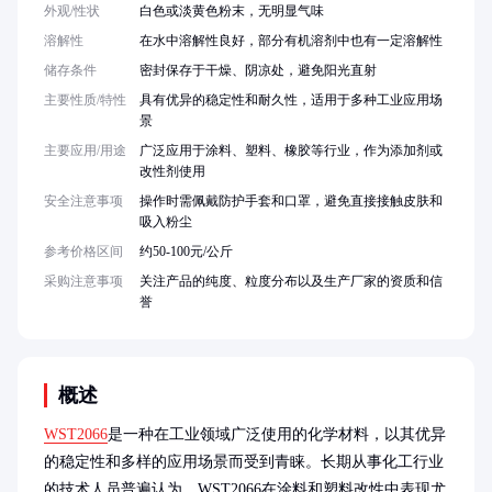
外观/性状
白色或淡黄色粉末，无明显气味
溶解性
在水中溶解性良好，部分有机溶剂中也有一定溶解性
储存条件
密封保存于干燥、阴凉处，避免阳光直射
主要性质/特性
具有优异的稳定性和耐久性，适用于多种工业应用场
景
主要应用/用途
广泛应用于涂料、塑料、橡胶等行业，作为添加剂或
改性剂使用
安全注意事项
操作时需佩戴防护手套和口罩，避免直接接触皮肤和
吸入粉尘
参考价格区间
约50-100元/公斤
采购注意事项
关注产品的纯度、粒度分布以及生产厂家的资质和信
誉
概述
WST2066
是一种在工业领域广泛使用的化学材料，以其优异
的稳定性和多样的应用场景而受到青睐。长期从事化工行业
的技术人员普遍认为，WST2066在涂料和塑料改性中表现尤