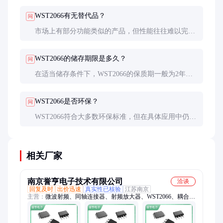
试。
WST2066有无替代品？
问
市场上有部分功能类似的产品，但性能往往难以完全
替代WST2066。具体替代方案需根据应用需求进行评
估。
WST2066的储存期限是多久？
问
在适当储存条件下，WST2066的保质期一般为2年。
但建议尽快使用，避免长期储存导致性能变化。
WST2066是否环保？
问
WST2066符合大多数环保标准，但在具体应用中仍需
根据当地法规要求进行评估。某些高端应用可能需要
额外的环保认证。
相关厂家
南京誉亨电子技术有限公司
洽谈
回复及时
出价迅速
真实性已核验
江苏南京
主营：
微波射频、同轴连接器、射频放大器、WST2066、耦合
器、滤波器、功分器、变压器、集成电路、衰减器、混频器、振
荡器