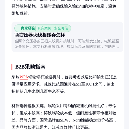
额外散热措施。安装时需确保输入输出轴的对中精度，避免
附加载荷。
商家经验
真实案例 · 安全可信
两变压器火线相碰会怎样
当两个变压器的三根火线意外接触时，可能引发短路、电弧甚至
设备损坏。本文解析事故原理、典型后果及预防措施，帮助理解
电力系统中的这一潜在风险。
B2B采购指南
采购
WPA
蜗轮蜗杆减速机时，首要考虑减速比和输出扭矩是
否满足应用需求。减速比范围通常在5:1至100:1之间，输出
扭矩从几牛米到几百牛米不等。

材质选择也很关键。蜗轮采用青铜的减速机耐磨性好，寿命
长，但成本较高；铸铁蜗轮成本低，但耐磨性和寿命相对较
差。品牌方面，国际品牌如SEW、Nord性能稳定但价格高，
国内品牌如浙江通力、江苏泰隆性价比更高。