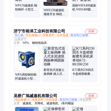
WPA70减速机 蜗
国标WHX400减速
轮蜗杆 小型立式
机 WHX400圆弧
WHX250减速机
厂家 45#钢 炜航
齿蜗轮减速机 厂
规格齐全 蜗轮蜗
10-60 铸铁
家直销
杆减速器 炜航牌
济宁市裕泽工业科技有限公司
洽谈
安心购
综合体验L0
回复及时
出价迅速
真实性已核验
山东济宁
主营：
WPA、钢绞线锚具
新背负式混凝土
K72系列250四爪
振捣棒 插入式水
卡盘精密耐磨车
WPA涡轮蜗轮蜗
泥浇筑捣振棒捣
床机床 单动K72-
杆减速机小型铁
固振动棒
80/200/250
壳带电机齿轮
WPO家用立式减
速器220V
吴桥广旭减速机有限公司
洽谈
综合体验L0
回复及时
出价迅速
真实性已核验
河北沧州
主营：
减速机、升降机、减速电机、t系列螺旋