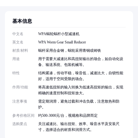
基本信息
中文名
WPA蜗轮蜗杆小型减速机
英文名
WPA Worm Gear Small Reducer
材质/材料
蜗杆采用合金钢，蜗轮采用青铜或铸铁
用途
用于需要大减速比和高扭矩输出的场合，如自动化设
备、输送系统、包装机械等。
特性
结构紧凑，传动平稳，噪音低，减速比大，自锁性能
好，适用于空间受限的场合。
作用/功能
将高速低扭矩的输入转换为低速高扭矩的输出，实现
精确的速度控制和扭矩放大。
注意事项
需定期润滑，避免过载和冲击负载，注意散热和防
护。
参考价格区间
约500-3000元/台，视规格和品牌而定
选购要点
关注减速比、输出扭矩、效率、噪音水平及安装尺
寸，选择适合的材质和润滑方式。