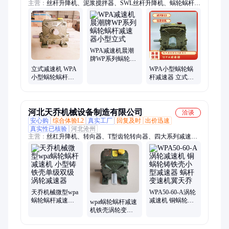
主营：
丝杆升降机、泥浆搅拌器、SWL丝杆升降机、蜗轮蜗杆减
速机、摆线针轮减速机、蜗轮丝杆升降机、WPA减速机、WPO
减速机、WPX减速机、SWL蜗轮丝杆升降机、CWS减速机、
CWU减速机、WHX减速机、WHC减速机、WHS减速机、WPS
减速机、泥浆罐搅拌器、螺旋丝杆升降机、手摇丝杆升降机、电
动丝杆升降机、钻井液搅拌器、泥浆池搅拌器、泥浆搅拌机、
WPA减速机晨潮
SJA螺旋升降机、JWM丝杆升降机
牌WP系列蜗轮蜗
杆减速器小型立
立式减速机 WPA
WPA小型蜗轮蜗
式
小型蜗轮蜗杆减
杆减速器 立式减
速器 晨潮机械 型
速机 晨潮牌 外观
号规格齐全 发货
漂亮 质量保证
快速
河北天乔机械设备制造有限公司
洽谈
安心购
综合体验L2
真实工厂
回复及时
出价迅速
真实性已核验
河北沧州
主营：
丝杠升降机、转向器、T型齿轮转向器、四大系列减速
机、k系列减速机、R系列减速机、F系列减速机、s系列减速机、
斜齿轮减速机、摆线减速机、蜗轮蜗杆减速机、行星摆线减速
机、RV减速机、齿轮减速机、电炉减速机、螺旋输送机减速
机、包络减速机、HD系列转向器、ARA系列转向器
天乔机械微型wpa
WPA50-60-A涡轮
蜗轮蜗杆减速机
减速机 铜蜗轮铸
wpa蜗轮蜗杆减速
小型铸铁壳单级
铁壳小型减速器
机铁壳涡轮变速
双级涡轮减速器
蜗杆变速机冀天
机小型铜蜗轮减
乔
速器天乔机械