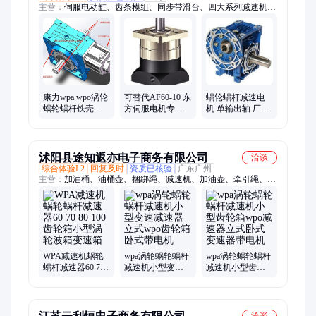
主营：
伺服电动缸、齿条模组、同步带滑台、四大系列减速机、
行星摆线针轮减速机、塔吊专用行星减速机、船舶专用行星减速
机、滚珠丝杆滑台、精密伺服电机谐波减速、微型交流减速电
机、齿轮减速电机、电动滚筒、步进电机、中空旋转平台、三相
异步电动机、齿轮齿条、精密伺服压力机
康力wpa wpo涡轮
可替代AF60-10 东
蜗轮蜗杆减速电
蜗轮蜗杆铁壳减
方伺服电机专用
机 单输出轴 厂家
速机小型电机可
行星减速机、欧
直销 NMRV63-7.5
调变速伺服减速
姆龙伺服电机专
NMRV63-
器
用行星减速机 枫
20NMRV63-
信 400W
40NMRV63-80
沭阳县途知返亦电子商务有限公司
洽谈
综合体验L2
回复及时
资质已核验
广东广州
主营：
加油桶、油桶壶、捆绑绳、减速机、加油壶、牵引绳、拖
车带、滴油壶、限位器、柴油壶、打火线、拖车绳、捆绑带、铝
合金、塑料瓶、机油壶、汽油桶、万毛刷、注油壶、窗户锁扣、
盘玩刷子、白铁油壶、文玩刷子、纳米刷头、小号塑料、猪鬃毛
刷子
WPA减速机蜗轮
wpa涡轮蜗轮蜗杆
wpa涡轮蜗轮蜗杆
蜗杆减速器60 70
减速机小型变速
减速机小型齿轮
80 100齿轮箱小型
减速器立式wpo齿
箱wpo减速器立式
涡轮波箱变速箱
轮箱卧式带电机
卧式变速器带电
机