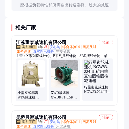
应根据负载特性和所需输出转速选择。过大的减速比
会导致效率降低，过小则可能无法提供足够扭矩。通
常建议留10-20%的余量。
相关厂家
江苏重泰减速机有限公司
洽谈
4年
档
安心购
综合体验L0
回复及时
出价迅速
真实性已核验
宁夏吴忠
主营：
X系列摆线针轮、B系列摆线针轮、SBD摆线针轮、减速
机、摆线针轮减速机、蜗轮蜗杆减速机、行星减速机、四大系列
减速机、硬齿面减速机、软齿面减速机、P系列行星减速机、齿
轮箱减速机、B系列直交轴减速机、斜齿轮蜗轮蜗杆减速机、
ZJY轴装式硬齿面、H系列硬齿面齿轮箱、外装式电动滚筒、内
装式电动滚筒、滚筒系列
行星齿轮减速机
NGW83-224-III矿
小型立式精密
XWD减速器
用垂直轴圆锥圆
WPA减速机
XWD8-71-5.5KW
柱减速器
WPA60-15蜗轮蜗
行星减速传动 单
杆减速器 结构紧
级摆线针轮减速
凑
机
吴桥晨潮减速机有限公司
洽谈
6年
厂
安心购
综合体验L1
回复及时
出价迅速
真实性已核验
河北沧州