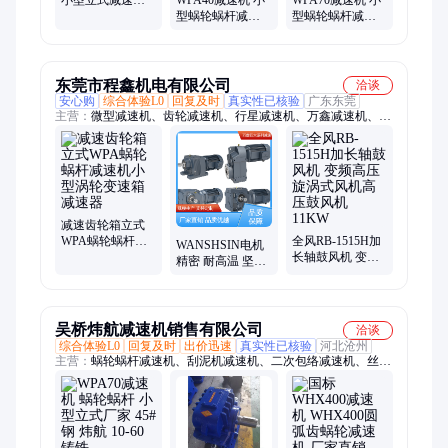
小型立式减速器
WPA40减速机 小
WPA70减速机 小
WPA蜗轮蜗杆减
型蜗轮蜗杆减速
型蜗轮蜗杆减速
速机
器 晨潮生产厂家
器 晨潮牌 实体制
规格齐全
造 规格齐全
东莞市程鑫机电有限公司
洽谈
安心购
综合体验L0
回复及时
真实性已核验
广东东莞
主营：
微型减速机、齿轮减速机、行星减速机、万鑫减速机、高
压风机、中压风机、全风风机
减速齿轮箱立式
WPA蜗轮蜗杆减
全风RB-1515H加
WANSHSIN电机
速机小型涡轮变
长轴鼓风机 变频
精密 耐高温 坚固
速箱减速器
高压旋涡式风机
耐用 R系列斜齿轮
高压鼓风机 11KW
减速机
吴桥炜航减速机销售有限公司
洽谈
综合体验L0
回复及时
出价迅速
真实性已核验
河北沧州
主营：
蜗轮蜗杆减速机、刮泥机减速机、二次包络减速机、丝杆
升降机