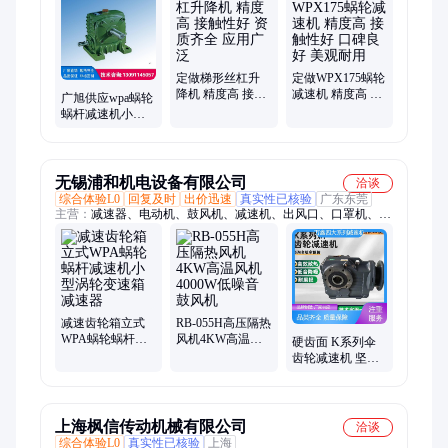
定做梯形丝杠升
定做WPX175蜗轮
降机 精度高 接触
减速机 精度高 接
广旭供应wpa蜗轮
性好 资质齐全 应
触性好 口碑良好
蜗杆减速机小型
用广泛
美观耐用
齿轮箱立式卧式
变速器带电机
无锡浦和机电设备有限公司
洽谈
综合体验L0
回复及时
出价迅速
真实性已核验
广东东莞
主营：
减速器、电动机、鼓风机、减速机、出风口、口罩机、调
速马达、内轴电机、液压马达、减速电机、定速马达、交流电
机、感应电机、定速电机、立式法兰、中压风机、减速马达、制
动电机、高压风机、防爆电机、刹车马达、刹车电机、变频电
机、调速电机、工业风机
减速齿轮箱立式
RB-055H高压隔热
WPA蜗轮蜗杆减
风机4KW高温风
硬齿面 K系列伞
速机小型涡轮变
机 4000W低噪音
齿轮减速机 坚固
速箱减速器
鼓风机
耐用 耐高温 万鑫
上海枫信传动机械有限公司
洽谈
综合体验L0
真实性已核验
上海