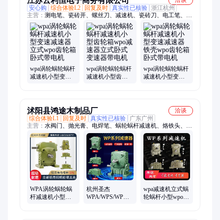
江苏云利恒电子商务有限公司
洽谈
安心购
综合体验L2
回复及时
真实性已核验
浙江杭州
主营：
测电笔、瓷砖开、螺丝刀、减速机、瓷砖刀、电工笔、电
钻转角、弯头拐弯、电钻拐角、数显电工、划厚瓷砖、拐弯钻
头、金刚石划、电动拐角弯、电钻万向弯曲、多彩电笔水晶
wpa涡轮蜗轮蜗杆
wpa涡轮蜗轮蜗杆
wpa涡轮蜗轮蜗杆
减速机小型变速
减速机小型齿轮
减速机小型变速
减速器立式wpo齿
箱wpo减速器立式
减速器铁壳wpo齿
轮箱卧式带电机
卧式变速器带电
轮箱卧式带电机
机
沭阳县鸿途木制品厂
洽谈
综合体验L1
回复及时
真实性已核验
广东广州
主营：
水阀门、抛光膏、电焊笔、蜗轮蜗杆减速机、烙铁头、防
晒伞、角磨机、研磨膏、小台钳、热熔胶、电磨机、磨钻头、电
扳手、止回阀、砂磨头、纸画毡、砂纸片、粘毛器、打印纸、植
绒砂、插销门、练字纸、三轮车、摆件车、开孔器、百叶轮
WPA涡轮蜗轮蜗
杭州圣杰
wpa减速机立式蜗
杆减速机小型铁
WPA/WPS/WPO/WPX
轮蜗杆小型wpo变
壳带电机齿轮
40型-147型蜗轮蜗
速箱40卧式50 60
WPO家用立式减
杆减速机小型配
70 80涡轮wps型