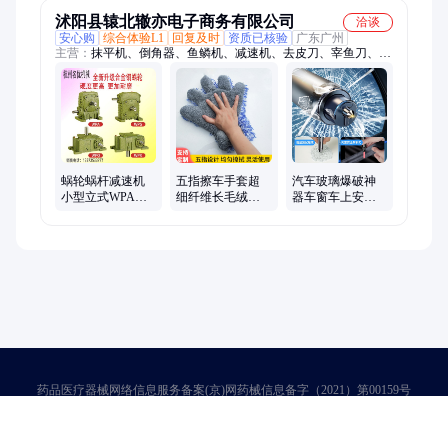
速器220V
件直销
沭阳县辕北辙亦电子商务有限公司
洽谈
安心购
综合体验L1
回复及时
资质已核验
广东广州
主营：
抹平机、倒角器、鱼鳞机、减速机、去皮刀、宰鱼刀、抹
光机、水温表、钢缆锁、电瓶锁、手工刨、温度计、锚鱼钩、倒
钓钩、驾驶棚、灌浆枪、帐篷灯、紧停钮、万向轮、控制盒、三
本钩、挡油板、木工刨、钓鱼包、填缝枪、鲟鱼钩
蜗轮蜗杆减速机
五指擦车手套超
汽车玻璃爆破神
小型立式WPA涡
细纤维长毛绒魔
器车窗车上安全
轮减速器升降机
鬼洗车手套多功
锤子救生锥车辆
WPO卧式齿轮箱
能汽车美容清洁
开窗紧急破窗器
变速器
用品
逃生
药品医疗器械网络信息服务备案(京)网药械信息备字（2021）第00159号
京ICP证030173号
京公网安备11000002000001号