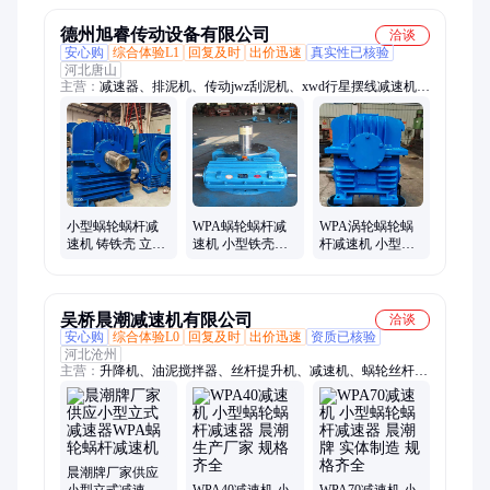
德州旭睿传动设备有限公司
洽谈
安心购
综合体验L1
回复及时
出价迅速
真实性已核验
河北唐山
主营：
减速器、排泥机、传动jwz刮泥机、xwd行星摆线减速机、
升降减速机机、减速机、tpu平面涡轮减速机、斜齿轮减速机、
平面包络减速机、xwed行星减速机、行星摆线减速机、XLD摆
线针轮减速机、立式摆线针轮减速机、二次包络减速机、蜗轮蜗
杆减速机、回转支撑刮泥机减速机、PWS平面包络减速机、圆柱
齿轮减速机、JWZ刮泥机减速机、中心传动减速机、圆柱蜗杆减
速机、刮泥机、SWL丝杆升降机、滚珠丝杆升降机、JWB丝杆升
降机
小型蜗轮蜗杆减
WPA蜗轮蜗杆减
WPA涡轮蜗轮蜗
速机 铸铁壳 立式
速机 小型铁壳带
杆减速机 小型铁
单级 wpa涡轮蜗杆
电机 齿轮家用立
壳带电机 齿轮
减速器定制
式减速器 220V可
WPO家用立式减
定制
速器
吴桥晨潮减速机有限公司
洽谈
安心购
综合体验L0
回复及时
出价迅速
资质已核验
河北沧州
主营：
升降机、油泥搅拌器、丝杆提升机、减速机、蜗轮丝杆升
降机、石油搅拌器、泥浆搅拌机、钻井液搅拌器、泥浆池搅拌
机、泥浆罐搅拌器、泥浆液搅拌器、石油钻井搅拌器、螺旋丝杆
升降机、手摇丝杆升降机、电动丝杆升降机平台
晨潮牌厂家供应