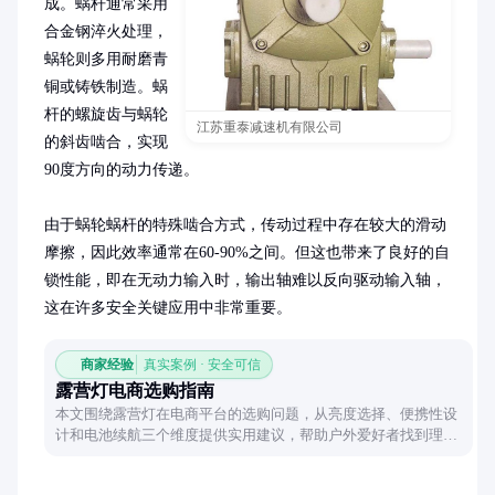
成。蜗杆通常采用
合金钢淬火处理，
蜗轮则多用耐磨青
铜或铸铁制造。蜗
杆的螺旋齿与蜗轮
江苏重泰减速机有限公司
的斜齿啮合，实现
90度方向的动力传递。

由于蜗轮蜗杆的特殊啮合方式，传动过程中存在较大的滑动
摩擦，因此效率通常在60-90%之间。但这也带来了良好的自
锁性能，即在无动力输入时，输出轴难以反向驱动输入轴，
这在许多安全关键应用中非常重要。
商家经验
真实案例 · 安全可信
露营灯电商选购指南
本文围绕露营灯在电商平台的选购问题，从亮度选择、便携性设
计和电池续航三个维度提供实用建议，帮助户外爱好者找到理想
的露营照明工具。