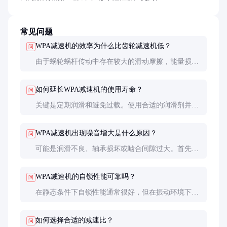
常见问题
WPA减速机的效率为什么比齿轮减速机低？
问
由于蜗轮蜗杆传动中存在较大的滑动摩擦，能量损失
较多，因此效率通常在60-90%之间，低于齿轮传动的
95%以上。但这也带来了自锁性能好的优点。
如何延长WPA减速机的使用寿命？
问
关键是定期润滑和避免过载。使用合适的润滑剂并按
时更换，保持工作温度在允许范围内，避免冲击负
载，可显著延长使用寿命。
WPA减速机出现噪音增大是什么原因？
问
可能是润滑不良、轴承损坏或啮合间隙过大。首先检
查润滑情况，必要时更换润滑油。如问题依旧，可能
需要调整啮合间隙或更换磨损部件。
WPA减速机的自锁性能可靠吗？
问
在静态条件下自锁性能通常很好，但在振动环境下可
能会失效。对于安全关键应用，建议增加机械制动装
置作为二次保护。
如何选择合适的减速比？
问