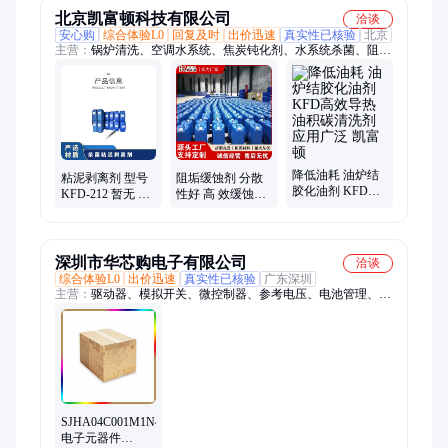
北京凯富顿科技有限公司
洽谈
安心购
综合体验L0
回复及时
出价迅速
真实性已核验
北京
主营：
锅炉清洗、空调水系统、焦炭钝化剂、水系统杀菌、阻垢
分散剂、洗涤高温水、粉尘抑制剂、脱硫增效剂、在线清洗剂、
氧化除藻剂、杀菌灭藻剂、水系统管道、无二氧化氯、空调冷凝
器、金属表面油污、清除附着藻类、烟气湿法脱硫、高电导反渗
透、通风系统清洗、空调风机盘管、导热油炉清洗、玻璃鳞片胶
泥、烟气脱硫脱硝、锅炉除垢除锈、填料水垢清洗
降低油耗 油炉结
粘泥剥离剂 型号
阻垢缓蚀剂 分散
胶化油剂 KFD高
KFD-212 暂无 PH
性好 高 效缓蚀阻
效导热油积碳清
值使用范围6-8 有
垢剂 相容性好 凯
洗剂 应用广泛 凯
效物质含量30％
富顿
富顿
深圳市华芯购电子有限公司
洽谈
综合体验L0
出价迅速
真实性已核验
广东深圳
主营：
驱动器、模拟开关、微控制器、参考电压、电池管理、视
频开关ic、仪表放大器、音频放大器、开关稳压器、数字隔离
器、精密放大器、运算放大器、点火控制器、开关控制器、可编
程门阵列、接口集成电路、电容电阻
SJHA04C001M1N46
电子元器件