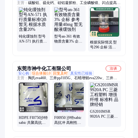
主营：
碳酸铝、硫化钙、硅铝凝胶粉、工业磷酸镁、闪点提高
剂、表面活性剂、耐火材料、水处理原材料
钝化缓蚀剂 型号
型号an-361 有效
AN-571 执行质量
物质含量3% 企标
根据实际情况 型
标准QB 暂无 根据
参考用量40mg 暂
号296 企标 活性
水质 含量20%
无 酸液缓蚀剂
剂 液体 暂无 管道
缓蚀阻垢剂
东莞市神牛化工有限公司
洽谈
安心购
综合体验L0
回复及时
真实性已核验
主营：
陶氏eva460、三井ppJ105G、石蜡增韧eva220w、三井
eva260、热熔级eva250、普瑞曼ppj105g
GS2010MSR
9920A PC 三菱工
HDPE FI0750沙特
F00950 沙特sabic
程塑料 增强 纤维
sabic 共聚高抗冲
高抗冲 高刚性
标准料 品牌经销
高刚性 暂无 食品
HDPE 颗粒 薄膜
包装薄膜
暂无