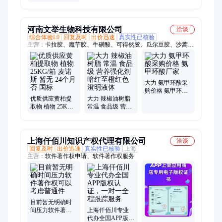
SUMITOMO 批次
暂无
河南文举生物科技有限公司
洽谈
综合体验L0
回复及时
出价迅速
真实性已核验
主营：
卡拉胶、魔芋胶、牛磺酸、可得然胶、瓜尔豆胶、沙蒿子
胶、海藻酸钠、纳他酶素、食用明胶、聚丙烯酸钠、甲基纤维
素、酪蛋白酸钠、普鲁兰多糖、乳酸链球菌素、食品级黄原胶
大力 氨甲环酸采
购价格 氨甲环酸
优质供应黄柏提
大力 辣椒油树脂
厂家
取物 植物 25KG/
常温 食品级 营养
箱 麦诺斯 暂无 24
强化剂 暗红至橙
个月 否 国标
红色澄明液体
上海仟佰川知识产权代理有限公司
洽谈
回复及时
出价迅速
真实性已核验
上海
主营：
软件著作权申请、软件著作权服务
目前暂无明确时
间压力软件著作
上海仟佰川专业
权可以考虑普通
代办全国APP版权