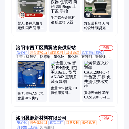
箱、乐器包装箱、舞台道具箱、服装道具箱、运输储备箱、通讯
设备箱、五金工具箱、铝合金航空箱、产品展示箱、物资器材箱
生产铝合金器材
箱 航空箱 仪器 包
暂无 各种风格可
舞台道具箱 万向
装箱 简约 加印
定做 国产 适用 仪
轮设计 现货充足
logo 上下盖 手抬
器想铝合金 减震
一站式服务 生产
航空箱
厂家
洛阳市西工区腾翼物资供应站
洽谈
安心购
综合体验L2
回复及时
出价迅速
真实性已核验
主营：
碳酸铝、防霉剂、氯化铋、氮化硅、破乳剂、硅酸镁、磷
酸铝、化学试剂、抗静电剂、乙酸乙酯、氢氧化镁、焦磷酸钠、
干燥通风、次磷酸镁、氯化氢乙醇、氯化氢甲醇、聚丙烯酸钾、
闪点提高剂、柴油降凝剂、硫代硫酸铵、聚丙烯酰胺、多聚磷酸
钠、25公斤纸板桶、硫代乙醇酸钠、高分子絮凝剂
含量50% 暂无 PH
值使用范围
黄绿夜光粉 35年
暂无 型号AN-571
3.0±1.5 型号AN-
CAS12004-374 千
含量20% 执行质
342 空调杀菌灭藻
色变 厂标 免费提
量标准QB 根据水
剂
供技术支持
质 钝化缓蚀剂
洛阳翼源新材料有限公司
洽谈
安心购
综合体验L1
真实工厂
回复及时
出价迅速
真实性已核验
河南洛阳