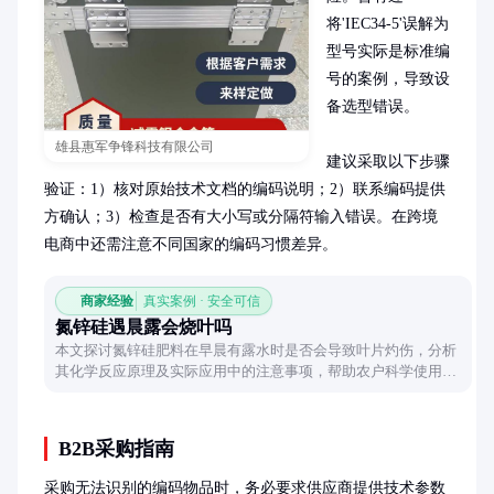
将'IEC34-5'误解为
型号实际是标准编
号的案例，导致设
备选型错误。

雄县惠军争锋科技有限公司
建议采取以下步骤
验证：1）核对原始技术文档的编码说明；2）联系编码提供
方确认；3）检查是否有大小写或分隔符输入错误。在跨境
电商中还需注意不同国家的编码习惯差异。
商家经验
真实案例 · 安全可信
氮锌硅遇晨露会烧叶吗
本文探讨氮锌硅肥料在早晨有露水时是否会导致叶片灼伤，分析
其化学反应原理及实际应用中的注意事项，帮助农户科学使用肥
料。
B2B采购指南
采购无法识别的编码物品时，务必要求供应商提供技术参数