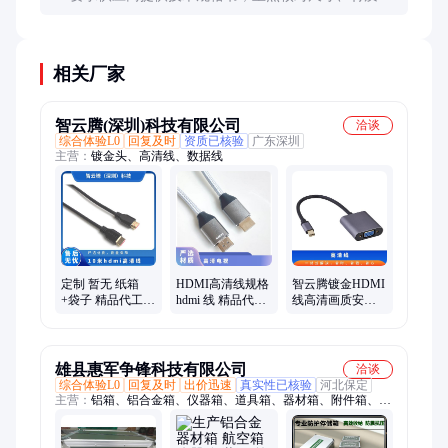
接口等实物参数，而非依赖编码本身判断。
相关厂家
智云腾(深圳)科技有限公司
洽谈
综合体验L0
回复及时
资质已核验
广东深圳
主营：
镀金头、高清线、数据线
定制 暂无 纸箱
HDMI高清线规格
智云腾镀金HDMI
+袋子 精品代工
hdmi 线 精品代工
线高清画质安全
增值税 10米hdmi
暂无 定制 纸箱
可靠30米暂无
高清线
+袋子 增值税
雄县惠军争锋科技有限公司
洽谈
综合体验L0
回复及时
出价迅速
真实性已核验
河北保定
主营：
铝箱、铝合金箱、仪器箱、道具箱、器材箱、附件箱、收
纳箱、航空箱、工具箱、电子仪表箱、实验仪器包装箱、消防器
材箱、指挥作业箱、侦查作业箱、勘测仪器包装箱、仪器仪表