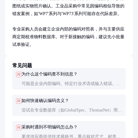
图纸或实物照片确认。工业品采购中常见因编码相似导致的
错发案例，如'WP7'系列与'WP73'系列可能存在代际差异。

专业采购人员会建立企业内部的编码对照表，并与主要供应
商定期校准物料数据库。对于新接触的编码，建议先小批量
试单验证。
常见问题
为什么这个编码查不到信息？
问
可能是企业内部编码、特定行业术语或输入错误。约
60%的非常规编码需结合上下文才能解析，建议提供
更多背景信息。
如何快速确认编码含义？
问
尝试在专业数据库（如GlobalSpec、ThomasNet）用部
分关键词搜索，或联系行业协会获取编码规则手册。
采购时遇到不明编码怎么办？
问
要求供应商提供技术规格书，重点核对尺寸、材质、