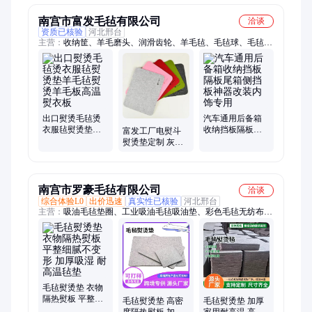
南宫市富发毛毡有限公司
洽谈
资质已核验
河北邢台
主营：
收纳筐、羊毛磨头、润滑齿轮、羊毛毡、毛毡球、毛毡
垫、毛毡布、毛毡配件、吸油毛毡、涤纶毛毡、抛光毛毡、黑色
毛毡、彩色毛毡、背胶毛毡、过滤毛毡筒、毛毡种植袋、毛毡密
封垫、加长毛毡条、毛毡密封块、防滑垫毛毡、密封防尘、不锈
钢抛光、耐高温工业、钢琴乐器毡、双面羊毛球
出口熨烫毛毡烫
汽车通用后备箱
衣服毡熨烫垫羊
收纳挡板隔板尾
富发工厂电熨斗
毛毡熨烫羊毛板
箱侧挡板神器改
熨烫垫定制 灰色
高温熨衣板
装内饰专用
涤纶毛毡 针刺毛
毡垫 耐高温
南宫市罗豪毛毡有限公司
洽谈
综合体验L0
出价迅速
真实性已核验
河北邢台
主营：
吸油毛毡垫圈、工业吸油毛毡吸油垫、彩色毛毡无纺布、
分条机毛毡条、预氧丝阻燃毛毡、毛毡防滑锅垫、毛毡收纳筐、
毛毡培育袋、烘干羊毛球、聚酯纤维吸音板
毛毡熨烫垫 衣物
隔热熨板 平整细
毛毡熨烫垫 高密
毛毡熨烫垫 加厚
腻不变形 加厚吸