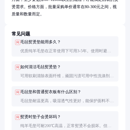
烫需求。价格方面，批量采购单价通常在80-300元之间，视
质量和数量而定。
常见问题
毛毡熨烫垫能用多久？
问
优质纯羊毛垫在正常使用下可用3-5年。使用时避免
尖锐物品划伤，定期清洁可延长使用寿命。
如何清洁毛毡熨烫垫？
问
可用软刷清除表面纤维，顽固污渍可用中性洗涤剂局
部擦拭，然后自然晾干。切勿机洗或暴晒。
毛毡垫和普通熨衣板有什么区别？
问
毛毡垫耐温更高，吸湿透气性更好，能保护面料不产
生光面，特别适合高档服装熨烫。
熨烫时垫子会烫坏吗？
问
纯羊毛垫可耐200℃高温，正常熨烫不会损坏。但应