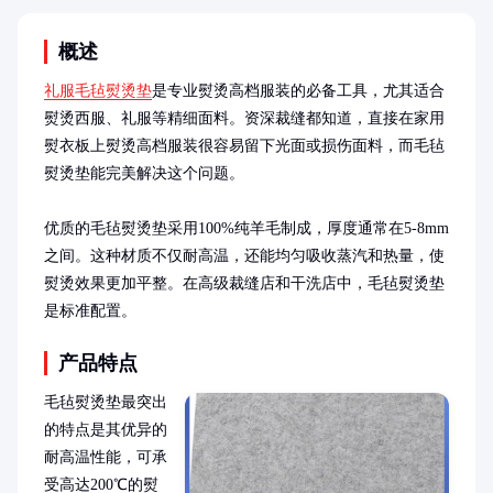
概述
礼服毛毡熨烫垫
是专业熨烫高档服装的必备工具，尤其适合
熨烫西服、礼服等精细面料。资深裁缝都知道，直接在家用
熨衣板上熨烫高档服装很容易留下光面或损伤面料，而毛毡
熨烫垫能完美解决这个问题。

优质的毛毡熨烫垫采用100%纯羊毛制成，厚度通常在5-8mm
之间。这种材质不仅耐高温，还能均匀吸收蒸汽和热量，使
熨烫效果更加平整。在高级裁缝店和干洗店中，毛毡熨烫垫
是标准配置。
产品特点
毛毡熨烫垫最突出
的特点是其优异的
耐高温性能，可承
受高达200℃的熨