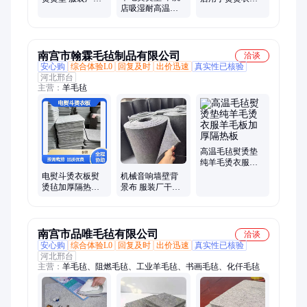
店吸湿耐高温熨
带熨衣板 熨衣垫
多用途烫衣板 灰
板毛毡垫 多规格
隔热板
色羊毛毡熨衣垫
可定制
南宫市翰霖毛毡制品有限公司
洽谈
安心购
综合体验L0
回复及时
出价迅速
真实性已核验
河北邢台
主营：
羊毛毡
高温毛毡熨烫垫
纯羊毛烫衣服羊
毛板加厚隔热板
电熨斗烫衣板熨
机械音响墙壁背
烫毡加厚隔热耐
景布 服装厂干洗
高温毛毡隔热垫
店灰色羊毛毡熨
烫垫 防护耐高温
南宫市品唯毛毡有限公司
洽谈
安心购
综合体验L0
回复及时
出价迅速
真实性已核验
河北邢台
主营：
羊毛毡、阻燃毛毡、工业羊毛毡、书画毛毡、化仟毛毡