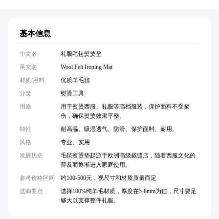
基本信息
中文名
礼服毛毡熨烫垫
英文名
Wool Felt Ironing Mat
材质/用料
优质羊毛毡
分类
熨烫工具
用途
用于熨烫西服、礼服等高档服装，保护面料不受损
伤，确保熨烫效果平整。
特性
耐高温、吸湿透气、防滑、保护面料、耐用。
风格
专业、实用
发展历史
毛毡熨烫垫起源于欧洲高级裁缝店，随着西服文化的
普及而逐渐进入家庭使用。
参考价格区间
约100-500元，视尺寸和材质质量而定
选购要点
选择100%纯羊毛材质，厚度在5-8mm为佳，尺寸要足
够大以支撑整件礼服。