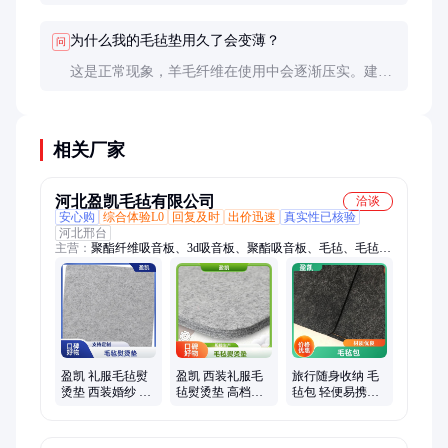
避免熨斗长时间静止在同一位置。
为什么我的毛毡垫用久了会变薄？
问
这是正常现象，羊毛纤维在使用中会逐渐压实。建议
每1-2年更换一次以保证最佳效果。
相关厂家
河北盈凯毛毡有限公司
洽谈
安心购
综合体验L0
回复及时
出价迅速
真实性已核验
河北邢台
主营：
聚酯纤维吸音板、3d吸音板、聚酯吸音板、毛毡、毛毡
包、羊毛毡、化纤毛毡布、拼接毛毡包、双拼毛毡包、毛毡圣诞
树、印花毛毡包、毛毡手提包、化纤毛毡、毛毡布、毛毡手提
袋、工业毛毡、毛毡条、毛毡垫、彩色毛毡、彩色化纤毛毡、化
纤毛毡制品、工业化纤毛毡、工业羊毛毡、聚酯声学板、pet声学
板
盈凯 礼服毛毡熨
盈凯 西装礼服毛
旅行随身收纳 毛
烫垫 西装婚纱 熨
毡熨烫垫 高档衣
毡包 轻便易携带
烫更显精致 厚度
物专用 定型立体
规格多样 盈凯
适中
更显质感