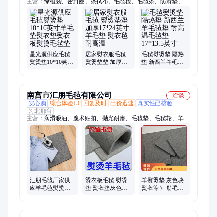
主营：
绿植袋、密封圈、擦拭布、毛毡毯、毛毡条、防滑垫、羊
毛垫、羊毛毡、毛毡塞、软毛毡、毛毡布、硬毛毡、熨衣垫、毛
毡球、熨烫垫、化纤毡、抛光盘、抛光球、美植袋、刹车片、羊
毛球、包装袋、抛光皮、抛光轮、过滤棉
星光源供应毛毡
居家熨衣服毛毡
毛毡熨烫垫 隔热
熨烫垫10*10英寸
熨烫垫垫 加厚
垫 新西兰羊毛毡
羊毛垫熨衣垫熨
17*24英寸羊毛垫
垫 耐高温毛毡垫
衣板熨烫毛毡垫
熨衣毡 耐高温
17*13.5英寸
南宫市汇朋毛毡有限公司
洽谈
安心购
综合体验L0
回复及时
出价迅速
真实性已核验
河北邢台
主营：
润滑吸油、魔术贴扣、抛光耐磨、毛毡垫、毛毡轮、羊毛
毡、汇朋毛毡、书画毛毡、毛毡油封、工业毛毡、毛毡床垫、毛
毡刮板、毛毡笔袋、彩色毛毡、中粗毛毡、毛毡齿轮、防震吸
油、陶瓷抛光、汽车抛光、手套底布、羊毛磨头、钢板擦油、冲
压吸油、密封吸油、阻燃防火
汇朋毛毡厂家供
烫衣板毛毡 熨烫
羊熨烫垫 灰色块
应羊毛毡熨烫垫
垫 熨衣垫灰色羊
熨衣等 汇朋毛毡
灰色垫 烫衣垫块
毛毡 垫 汇朋
中国国家纺织(FZ)
熨衣垫