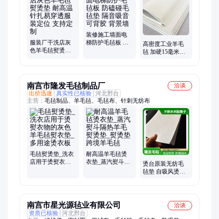
装修施工墙面电
服装厂干洗店灰
梯防护毛毡板 防
高密度工业羊毛
色羊毛毡熨烫垫
磕碰毛毡垫 隔音
毡 加硬15毫米mm
耐高温 针扎易穿
吸音 可背胶 背景
厚 密封吸油储油
透服装定位 支持
墙
耐磨 保温 绕线机
定制
条垫
南宫市隆发毛毡制品厂
洽谈
出价迅速
真实性已核验
河北邢台
主营：
毛毡制品、羊毛毡、毛毡布、针刺无纺布
毛毡熨烫垫_洗衣
耐高温羊毛毡烫
店用于烫熨衣物
衣垫_蒸汽熨斗隔
烫台原装无纺毛
的灰色羊毛毡熨
热羊毛熨烫垫_熨
毡垫 自吸风烫台
衣垫_多用途烫衣
烫垫跨境羊毛毡
隔热毡子保温熨
板
烫布 不积水毛粘
垫子
南宫市星光源毡业有限公司
洽谈
资质已核验
河北邢台