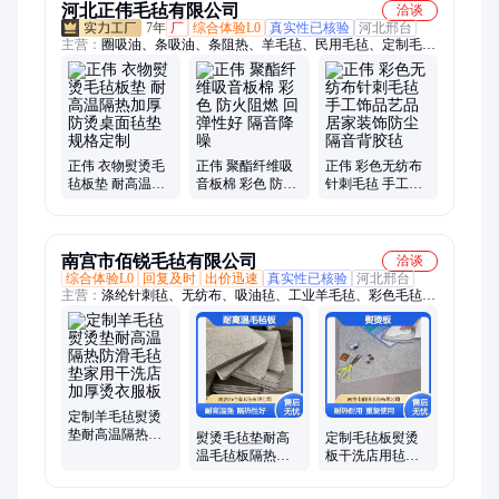
河北正伟毛毡有限公司
洽谈
7年
厂
综合体验L0
真实性已核验
河北邢台
主营：
圈吸油、条吸油、条阻热、羊毛毡、民用毛毡、定制毛
毡、毛毡隔音、毛毡背胶、工业毛毡、彩色毛毡、热压成型毛毡
布、黑色毛毡、化纤毛毡、绳吸油、隔音毡、带吸油、筒吸油、
吸音毡、背胶化纤、彩色背胶、隔音装饰、定制化纤、油封吸
油、定制背胶、结婚用品毡
正伟 衣物熨烫毛
正伟 聚酯纤维吸
正伟 彩色无纺布
毡板垫 耐高温隔
音板棉 彩色 防火
针刺毛毡 手工饰
热加厚防烫桌面
阻燃 回弹性好 隔
品艺品 居家装饰
毡垫 规格定制
音降噪
防尘隔音背胶毡
南宫市佰锐毛毡有限公司
洽谈
综合体验L0
回复及时
出价迅速
真实性已核验
河北邢台
主营：
涤纶针刺毡、无纺布、吸油毡、工业羊毛毡、彩色毛毡、
混纺羊毛毡、毛毡条、毛毡垫圈、背胶毛毡、毛毡筒、异形毛
毡、吸油棉
定制羊毛毡熨烫
垫耐高温隔热防
熨烫毛毡垫耐高
定制毛毡板熨烫
滑毛毡垫家用干
温毛毡板隔热熨
板干洗店用毡板
洗店加厚烫衣服
衣板羊毛毡加厚
桌面隔热毛毡垫
板