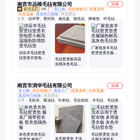
南宫市品唯毛毡有限公司
洽谈
4年
厂
安心购
综合体验L0
回复及时
出价迅速
真实性已核验
河北邢台
主营：
毡环带、密封筒、抛光盘、细毛毡、降噪垫、纤毛毡、毛
毡轮、隔热垫、毛毡包、针刺棉、除尘袋、防寒毡、隔音板、减
震带、预氧丝、滑注油、分切机、主题板、吸音毡、防尘毡、羊
毛套、录音棚、滚筒套、印花机、针扎板
厂家批发羊毛毡
供应羊毛毡熨烫
熨烫垫烫衣服隔
毡垫烫衣垫电熨
热耐高温灰色毛
毛毡熨烫板高温
斗耐高温隔热防
毡垫
加厚灰色毛毡垫
滑防烫毛毡垫
隔热熨衣板羊毛
毡
南宫市润华毛毡有限公司
洽谈
安心购
综合体验L0
真实工厂
回复及时
出价迅速
真实性已核验
河北邢台
主营：
无纺布、吸油毡、针刺毡、毛毡齿轮、羊毛毡、毛毡垫、
毛毡轮、毛毡球、毛毡筒、毛毡条、毛毡圈、密封垫、毛毡块、
毛毡带、毛毡制品、化纤毡、纤维毡、吸音棉、隔音毡、围油
锁、围油栏
灰色烫衣垫毛毡
毛毡熨烫垫 洗衣
羊毛熨烫垫 干洗
熨烫垫 服装厂领
店用于烫熨衣物