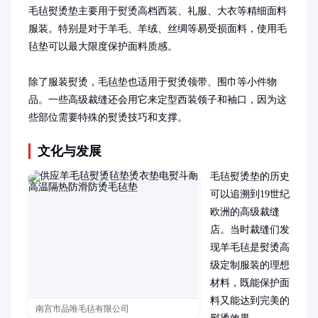
毛毡熨烫垫主要用于熨烫高档西装、礼服、大衣等精细面料
服装。特别是对于羊毛、羊绒、丝绸等易受损面料，使用毛
毡垫可以最大限度保护面料质感。

除了服装熨烫，毛毡垫也适用于熨烫领带、围巾等小件物
品。一些高级裁缝还会用它来定型西装领子和袖口，因为这
些部位需要特殊的熨烫技巧和支撑。
文化与发展
毛毡熨烫垫的历史
可以追溯到19世纪
欧洲的高级裁缝
店。当时裁缝们发
现羊毛毡是熨烫高
级定制服装的理想
材料，既能保护面
料又能达到完美的
南宫市品唯毛毡有限公司