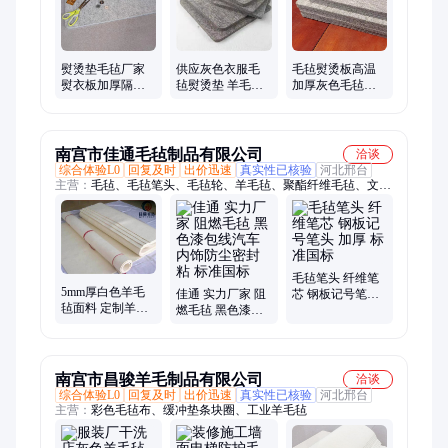
熨烫垫毛毡厂家
供应灰色衣服毛
毛毡熨烫板高温
熨衣板加厚隔热
毡熨烫垫 羊毛毡
加厚灰色毛毡垫
羊毛加密各种规
加厚耐高温毡垫
隔热熨衣板羊毛
格尺寸可定制
烫衣板
毡
南宫市佳通毛毡制品有限公司
洽谈
综合体验L0
回复及时
出价迅速
真实性已核验
河北邢台
主营：
毛毡、毛毡笔头、毛毡轮、羊毛毡、聚酯纤维毛毡、文具
用毛毡、汽车用毛毡、化纤毛毡、毛毡垫片、毛毡垫圈、毛毡板
擦、工业毛毡、阻燃毛毡、毛毡油封圈、毛毡条、毛毡布、文具
毛毡、彩色毛毡、毛毡笔擦、背胶毛毡、黑色毛毡布、毛毡包、
纤维笔头
毛毡笔头 纤维笔
5mm厚白色羊毛
佳通 实力厂家 阻
芯 钢板记号笔头
毡面料 定制羊毛
燃毛毡 黑色漆包
加厚 标准国标
毡片 羊毛毡熨烫
线汽车内饰防尘
垫
密封粘 标准国标
南宫市昌骏羊毛制品有限公司
洽谈
综合体验L0
回复及时
出价迅速
真实性已核验
河北邢台
主营：
彩色毛毡布、缓冲垫条块圈、工业羊毛毡