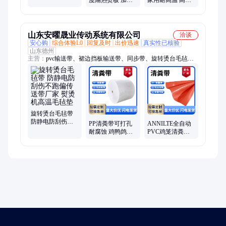
度隔热熨板 加厚
家用耐高温 高密
湿 耐高温毡垫
加硬可裁剪定制
度熨板平整可定
制规格
山东安曜晟业传动系统有限公司
洽谈
安心购
综合体验L0
回复及时
出价迅速
真实性已核验
山东德州
主营：
pvc输送带、裙边挡板输送带、同步带、旋转烫台毛毡
带、同步带轮、pu输送带、橡胶输送带、设备行业皮带、耐高温
输送带
旋转烫台毛毡带
防静电防刮伤不
PP清粪带可打孔
ANNILTE全自动
跑偏传送带厂家
耐腐蚀 鸡鸭鸽粪
PVC鸡笼清粪带
熨烫机高温毛毡
养殖笼清粪输送
高频焊接家禽笼
垫
带
养设备清粪输送
带