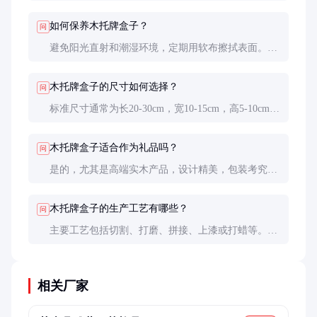
板材。实木质感更佳，但价格较高；MDF板材成本较
低，适合大众市场。
如何保养木托牌盒子？
问
避免阳光直射和潮湿环境，定期用软布擦拭表面。实
木产品可偶尔涂抹木蜡油，保持光泽和防潮性能。
木托牌盒子的尺寸如何选择？
问
标准尺寸通常为长20-30cm，宽10-15cm，高5-10cm。
具体尺寸应根据存放的扑克牌和筹码数量来确定。
木托牌盒子适合作为礼品吗？
问
是的，尤其是高端实木产品，设计精美，包装考究，
非常适合作为商务礼品或节日礼物。
木托牌盒子的生产工艺有哪些？
问
主要工艺包括切割、打磨、拼接、上漆或打蜡等。高
端产品还可能涉及雕刻、镶嵌等装饰工艺。
相关厂家