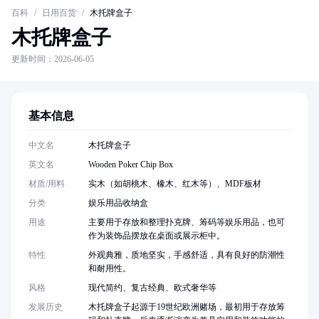
百科
/
日用百货
/
木托牌盒子
木托牌盒子
更新时间：2026-06-05
基本信息
中文名
木托牌盒子
英文名
Wooden Poker Chip Box
材质/用料
实木（如胡桃木、橡木、红木等）、MDF板材
分类
娱乐用品收纳盒
用途
主要用于存放和整理扑克牌、筹码等娱乐用品，也可
作为装饰品摆放在桌面或展示柜中。
特性
外观典雅，质地坚实，手感舒适，具有良好的防潮性
和耐用性。
风格
现代简约、复古经典、欧式奢华等
发展历史
木托牌盒子起源于19世纪欧洲赌场，最初用于存放筹