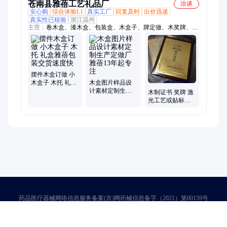
苍南县雅蓓工艺礼品厂
洽谈
安心购
综合体验L1
真实工厂
回复及时
出价迅速
真实性已核验
浙江温州
主营：
卷木盒、漆木盒、包装盒、木盒子、牌定做、木奖牌、皮
木盒、钛合金、粉木盒、礼品盒、实木盒、u盘木盒、白茶木
盒、雪菊木盒、镂空木盒、印章木盒、金线礼盒、玉石木盒、包
装木盒、毕业证书、漆盒木盒、黑茶木盒、书画木盒、金币木
盒、海参木盒
摆件木盒订做 小
木盒子 木托 礼盒
木盒图片样品设
雅蓓包装交货速
计素材定制生产
木制证书 奖牌 激
度快
定做厂 雅蓓13年
光工艺或贴标木
起专注
牌 雅蓓木盒专注
15年
药品医疗器械网络信息服务备案(京)网药械信息备字（2021）第00159号
京ICP证030173号
京公网安备11000002000001号