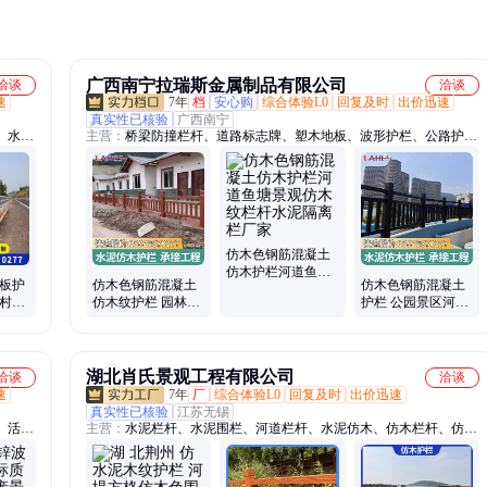
广西南宁拉瑞斯金属制品有限公司
洽谈
洽谈
速
7年
档
安心购
综合体验L0
回复及时
出价迅速
真实性已核验
广西南宁
、水泥
主营：
桥梁防撞栏杆、道路标志牌、塑木地板、波形护栏、公路护
栏、混
栏、梁钢护栏、防撞护栏、桥梁护栏、公路波形护栏、市政护栏、水
泥护栏、仿木护栏、仿树藤护栏、仿石护栏、景观护栏、仿竹护栏、
标志桩、警示桩
仿木色钢筋混凝土
仿木护栏河道鱼塘
钢板护
仿木色钢筋混凝土
仿木色钢筋混凝土
景观仿木纹栏杆水
乡村道
仿木纹护栏 园林景
护栏 公园景区河道
泥隔离栏厂家
热镀锌
观街道用
仿木纹栏杆
湖北肖氏景观工程有限公司
洽谈
洽谈
速
7年
厂
综合体验L0
回复及时
出价迅速
真实性已核验
江苏无锡
、活动
主营：
水泥栏杆、水泥围栏、河道栏杆、水泥仿木、仿木栏杆、仿木
栏、活
花箱、仿木护栏、仿木凉亭、仿木花桶、仿木围栏、仿木色护栏、仿
木纹组合、护栏仿木桩、仿木纹栏杆、城市道路护栏、凉亭木屋、实
木亭子、仿竹栏杆、水泥栅栏、景观花箱、户外花箱、防腐木实木、