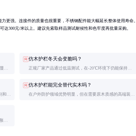
能力更强。连接件的质量也很重要，不锈钢配件能大幅延长整体使用寿命
合材料可达300元/米以上。建议先索取样品测试耐候性和色牢度再批量采购。
仿木护栏冬天会变脆吗？
问
明显。
正规厂家产品通过低温测试，在-20℃环境下仍能保持韧
剂含量
性。但极端低温时建议避免强烈撞击。
仿木护栏能完全替代实木吗？
问
剂和软
在户外防护领域优势明显，但在需要原木质感的高端装饰
场合，实木仍有不可替代的价值。
胀冷
。