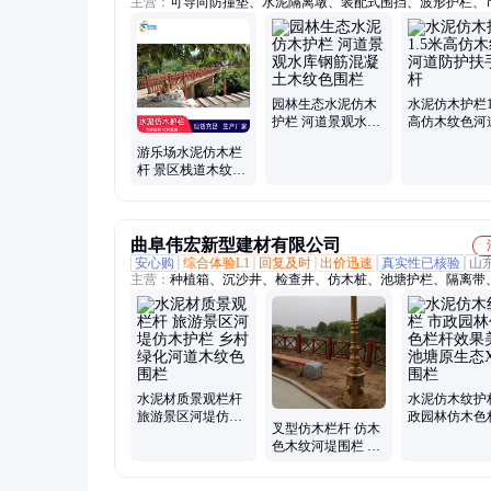
主营：
可导向防撞垫、水泥隔离墩、装配式围挡、波形护栏、
路护栏、桥梁护栏、仿藤护栏、金色莲花护栏、水泥仿木护栏
护栏、拒马护栏、水马防撞桶、彩钢围挡、减速带、一米线栏
锥桶
园林生态水泥仿木
水泥仿木护栏1
护栏 河道景观水库
高仿木纹色河
钢筋混凝土木纹色
护扶手栏杆
游乐场水泥仿木栏
围栏
杆 景区栈道木纹色
扶手护栏 厂家
曲阜伟宏新型建材有限公司
安心购
综合体验L1
回复及时
出价迅速
真实性已核验
山
主营：
种植箱、沉沙井、检查井、仿木桩、池塘护栏、隔离带
桩、电缆井、雨水口、景观箱、污水池、护坡框、路沿石、树
连排桩、雨水井、生态框、沉淀池、挡土桩、化粪池、景观花
缆阀门、仿藤栏杆、篦子盖板、艺术栏杆
水泥材质景观栏杆
水泥仿木纹护
旅游景区河堤仿木
政园林仿木色
叉型仿木栏杆 仿木
护栏 乡村绿化河道
效果美观 池
色木纹河堤围栏 景
木纹色围栏
态X型围栏
区仿生态混凝土护
栏