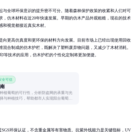
起与全球环保意识的提升密不可分。随着森林保护政策的收紧和人们对可
求，仿木材料在近20年快速发展。早期的仿木产品外观粗糙，现在的技术
感和视觉都接近真实木材。

是向更高仿真度和更环保的材料方向发展。目前市场上已经出现使用回收
维混合制成的仿木护栏，既解决了塑料废弃物问题，又减少了木材消耗。
打印等技术的应用，仿木护栏的个性化定制将更加便捷。
 安全可信
南
种植葡萄的可行性，分析防盗网的承重与光
择与种植技巧，帮助都市人实现阳台葡萄
SGS环保认证，不含重金属等有害物质。抗紫外线能力是关键指标，UV