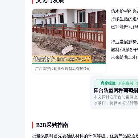
文化与发展
仿木护栏的兴
持续生活的追
已经能做到触
行业发展趋势
塑料和植物纤
未来随着3D
广西南宁拉瑞斯金属制品有限公司
商家经验
真实案例 ·
阳台防盗网种葡萄指
本文探讨在阳台防盗网上
照条件，提供葡萄品种选
梦。
B2B采购指南
批量采购时首先要确认材料的环保等级，优质产品应通过