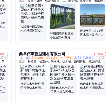
市政道
主营：
道路声屏障、机器隔音屏、工厂隔音墙、波形护栏、桥梁护
、铁马
栏、仿木护栏、仿竹护栏、绳索护栏、围挡
杆、路
.5米
道防
拉瑞斯公园X型仿
木栏杆景区混凝土
混凝土仿木栏杆景
锌钢围墙护栏围栏
木纹护栏园林水泥
区水泥木纹护栏公
小区室外别墅庭院
多色围栏
园湖边水泥围栏栈
隔离栅栏户外工厂
道扶手防护栏
铁艺防护栏杆
曲阜伟宏新型建材有限公司
洽谈
洽谈
东济宁
安心购
综合体验L0
回复及时
出价迅速
真实性已核验
山东济宁
、仿树
主营：
种植箱、检查井、污水池、仿木桩、预制护栏、景观护栏、雕
桩石、
花护栏、围栏护栏、河道护栏、防护护栏、木纹护栏、仿木花架、水
盆、电
泥护栏、树桩石、雨水井、路沿石、生态框、电缆井、葡萄架、化粪
池、隔断栏杆、河道栏杆、石头栏杆、水泥花箱、水泥柱子
水泥仿木纹护栏 景
伟宏建材预制成品
栏 市
区河道仿木色围栏
河道仿木色水泥护
仿木桩 河道隔离规
栏杆
乡村行道防护栏杆
栏 仿木纹公园栅栏
格齐全护坡水泥桩
塘原生
景区扶手双叉仿树
皮混凝土围栏