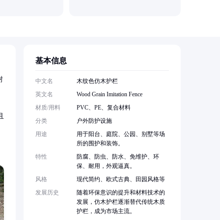
西安科阳
基本信息
耐
中文名
木纹色仿木护栏
英文名
Wood Grain Imitation Fence
材质/用料
PVC、PE、复合材料
且
分类
户外防护设施
用途
用于阳台、庭院、公园、别墅等场
所的围护和装饰。
特性
防腐、防虫、防水、免维护、环
保、耐用，外观逼真。
风格
现代简约、欧式古典、田园风格等
发展历史
随着环保意识的提升和材料技术的
发展，仿木护栏逐渐替代传统木质
护栏，成为市场主流。