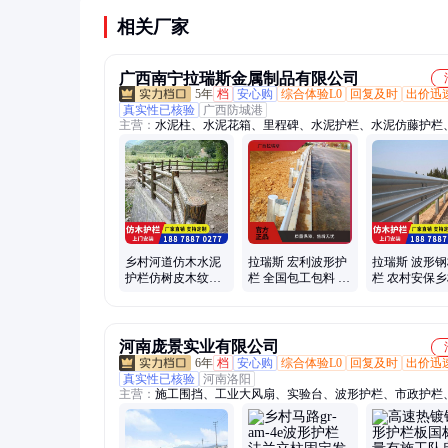
相关厂家
广西南宁拉瑞斯金属制品有限公司
5年
档
安心购
综合体验L0
回复及时
出价迅
真实性已核验
广西防城港
主营：
水泥柱、水泥花箱、里程碑、水泥护栏、水泥仿藤护栏
仿木护栏、水泥仿石护栏、石材护栏、大理石护栏、花岗岩护
凝土护栏、仿木桩、百米桩、标志桩
乡村河道仿木水泥
拉瑞斯 宏利波形护
拉瑞斯 波形
护栏仿树皮木纹色
栏 全国包工包料 安
栏 农村安保
混凝土栏杆生产厂
全隔离 河边高速防
路护栏 两波
家
护栏
护栏板
河南庞景实业有限公司
6年
档
安心购
综合体验L0
回复及时
出价迅
真实性已核验
河南洛阳
主营：
施工围挡、工业大风扇、实验台、波形护栏、市政护栏
护栏、护栏网、围墙护栏、水泥仿木护栏、桥梁护栏、缆索护
动房、高速防撞垫、声屏障、不锈钢柜子、双层床