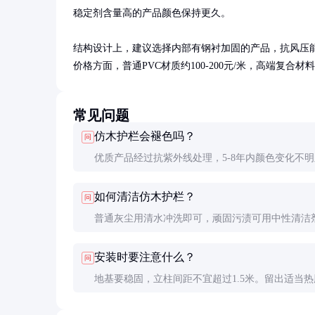
稳定剂含量高的产品颜色保持更久。

结构设计上，建议选择内部有钢衬加固的产品，抗风压
价格方面，普通PVC材质约100-200元/米，高端复
常见问题
仿木护栏会褪色吗？
问
优质产品经过抗紫外线处理，5-8年内颜色变化不
低端产品可能2-3年就开始褪色，建议选择UV稳定
如何清洁仿木护栏？
问
高的型号。
普通灰尘用清水冲洗即可，顽固污渍可用中性清洁
毛刷清洗。切勿使用强酸强碱清洁剂或钢丝球。
安装时要注意什么？
问
地基要稳固，立柱间距不宜超过1.5米。留出适当热
缩间隙，螺丝不要拧得过紧。建议由专业人员安装