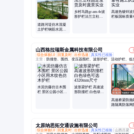
乡村马路gr-am-4e波
高速热镀锌波
形护栏法兰立柱固
栏板国标质量
定发货及时庞景实
工队庞景实业
道路河堤仿木混凝
业
土护栏钢筋水泥木
纹色专车配送庞景
实业
山西格拉瑞斯金属科技有限公司
综合体验L0
回复及时
出价迅速
真实性已核验
主营：
防撞垫、围挡、变压器围栏、波形护栏、活动护栏、低
栏、移动钢护栏、桥梁护栏、水泥护栏、机非护栏、道路护栏
网、防抛网、护坡网、钢波纹管
水泥仿藤仿古木围
波形梁护栏 高速波
栏 景区公园小区用
形防撞栏 白色绿色
木纹色仿木护栏
可选 4320mm尺寸
高速桥梁防抛
路隔离防落网
网菱形孔河道
桥钢板网护栏
太原纳思拓交通设施有限公司
综合体验L0
回复及时
出价迅速
真实性已核验
山西吕梁