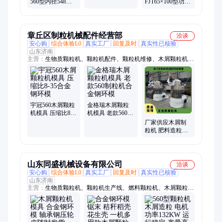
560型内径548合
FJT65×100型功率
金钢环模 制粒机
110kw 运行稳定
配件
章丘区制粒机械配件经营部
洽谈
安心购
综合体验L0
真实工厂
回复及时
真实性已核验
山东济南
主营：
生物质颗粒机、颗粒机配件、颗粒机维修、木屑颗粒机、
颗粒机模具、颗粒机压辊、秸秆颗粒机、560颗粒机、850颗粒
机、700颗粒机、稻壳颗粒机、花生壳颗粒机、牧草颗粒机、木
片机、高效粉碎机、滚筒烘干机、颗粒冷却机、颗粒包装机、锯
末制粒机、燃料颗粒加工设备、燃料颗粒成型机、木材制粒机、
棉短绒制粒机、玉米芯颗粒机
宇冠560木屑颗粒
金格瑞木屑颗粒
机模具 压缩比8-
机模具 老款560制
35合金钢环模
粒机合金钢环模
厂家供应木屑制
粒机 肥料造粒机
颗粒机多种型号
山东同盛机械设备有限公司
洽谈
安心购
综合体验L0
真实工厂
回复及时
真实性已核验
山东济南
主营：
生物质颗粒机、颗粒机生产线、燃料颗粒机、木屑颗粒
机、木材破碎机、粉碎机、烘干机、颗粒机、粉碎机配件、颗粒
机配件、减速机配件、燃烧机