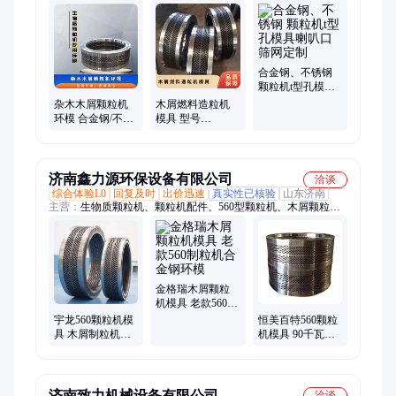
屑压块机、粉碎机、烘干机、木片机、挤压成型机、燃料造粒
机、稻壳造粒机、颗粒燃烧机、锯末造粒机、燃料成型机、秸秆
造粒机、环模造粒机、燃料压块机、秸秆压块机、秸秆旋切机、
生物质燃烧机、花生壳造粒机、生物质压块机、有机肥造粒机、
颗粒制棒一体机
合金钢、不锈钢
颗粒机t型孔模具
喇叭口筛网定制
杂木木屑颗粒机
木屑燃料造粒机
环模 合金钢/不锈
模具 型号
钢 孔径压缩比定
ZLG560/700/850合
制
金钢环模
济南鑫力源环保设备有限公司
洽谈
综合体验L0
回复及时
出价迅速
真实性已核验
山东济南
主营：
生物质颗粒机、颗粒机配件、560型颗粒机、木屑颗粒机
生产线、章丘木屑颗粒机厂家、章丘木屑颗粒机价格、玉米秸秆
颗粒机、燃料颗粒机设备、700立式环模颗粒机、850型锯末颗粒
机、木材破碎机、木片机、高效粉碎机、滚筒烘干机、单筒滚筒
烘干机、三筒滚筒烘干机、大型生物质颗粒机厂家、章丘颗粒机
生产线报价、稻壳颗粒机、牛羊饲料颗粒机、脉冲除尘器、焊烟
金格瑞木屑颗粒
净化器、烟尘净化器、颗粒取暖炉、生物质颗粒水暖炉
机模具 老款560制
粒机合金钢环模
宇龙560颗粒机模
恒美百特560颗粒
具 木屑制粒机合
机模具 90千瓦木
金钢环模 压缩比
屑造粒机合金钢
5.0定制
环模配件
济南致力机械设备有限公司
洽谈