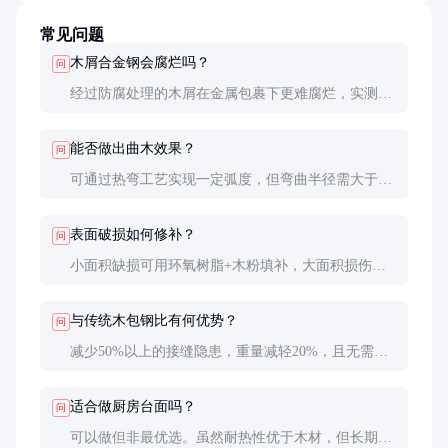
常见问题
木屑合金钢会腐烂吗？
问
经过防腐处理的木屑在金属包裹下更难腐烂，实测在
潮湿环境中寿命是普通木材的3-5倍。但长期泡水仍
会影响性能，不建议用于泳池等常浸水环境。
能否做出曲木效果？
问
可通过热弯工艺实现一定弧度，但弯曲半径需大于板
厚的15倍。小弧度造型建议采用多段切割后焊接再打
磨的工艺。
表面破损如何修补？
问
小面积缺损可用环氧树脂+木粉填补，大面积损伤需
局部切割后焊接补板。修补后通过专用纹理修复剂可
还原木纹效果。
与传统木包钢比有何优势？
问
减少50%以上的接缝隐患，重量减轻20%，且无需定
期检查木材与金属的脱离情况。但初始成本高30-
40%。
适合做厨房台面吗？
问
可以做但非最优选。虽然耐热性优于木材，但长期接