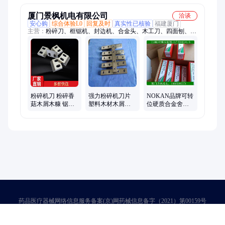
厦门景枫机电有限公司
洽谈
安心购
综合体验L0
回复及时
真实性已核验
福建厦门
主营：
粉碎刀、框锯机、封边机、合金头、木工刀、四面刨、雕
刻机、金刚石、粉碎机、送料机、刨砂机、磨齿锯、螺旋刨、原
木机、电子锯、平刨机、双头锯、螺旋刀、圆角刀、冻骨头、开
料刀、gkm锯片、桑拿板、砂光机、磨齿机
粉碎机刀 粉碎香
强力粉碎机刀片
NOKAN品牌可转
菇木屑木糠 锯末
塑料木材木屑切
位硬质合金舍弃
药材切片机刀片
片机刀片 耐磨合
式刀片诺肯ZNCI
耐磨合金钢材料
金钢材料
张弛压刨刀片
药品医疗器械网络信息服务备案(京)网药械信息备字（2021）第00159号
京ICP证030173号
京公网安备11000002000001号