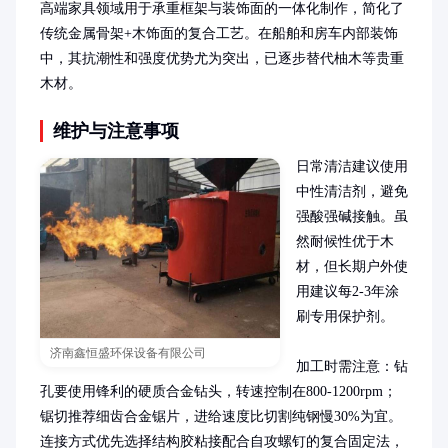
高端家具领域用于承重框架与装饰面的一体化制作，简化了
传统金属骨架+木饰面的复合工艺。在船舶和房车内部装饰
中，其抗潮性和强度优势尤为突出，已逐步替代柚木等贵重
木材。
维护与注意事项
日常清洁建议使用
中性清洁剂，避免
强酸强碱接触。虽
然耐候性优于木
材，但长期户外使
用建议每2-3年涂
刷专用保护剂。

济南鑫恒盛环保设备有限公司
加工时需注意：钻
孔要使用锋利的硬质合金钻头，转速控制在800-1200rpm；
锯切推荐细齿合金锯片，进给速度比切割纯钢慢30%为宜。
连接方式优先选择结构胶粘接配合自攻螺钉的复合固定法，