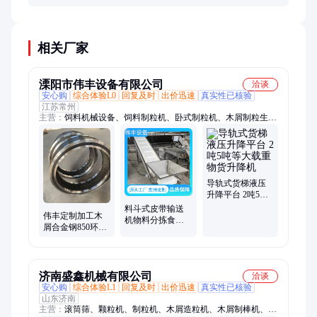
触油渍仍需特殊表面处理。更推荐用于中岛侧面等非
直接操作区。
相关厂家
溧阳市伟丰设备有限公司
洽谈
安心购
综合体验L0
回复及时
出价迅速
真实性已核验
江苏常州
主营：
饲料机械设备、饲料制粒机、卧式制粒机、木屑制粒生产
线、木屑制粒机、木屑烘干机、立式制粒机、宠物饲料生产线、
猫砂料制粒生产线、牛羊饲料设备、畜禽料生产线、饲料粉碎
机、饲料混合机、辣椒烘干机、中草药烘干机、环模压辊、平
模、皮带输送机、垂直提升机、往复式提升机、有机肥制粒生产
线、液压升降输送机、螺旋升降输送机、车厢装卸货输送机、锤
导轨式货梯液压
片筛网
升降平台 2吨5吨
等大载重物货升
料斗式皮带输送
伟丰定制加工木
降机
机物料分拣食品
屑合金钢850环模
清洗转弯输送带Z
生物质制粒机配
型上料运输机提
件 使用寿命长
升
济南盛鑫机械有限公司
洽谈
安心购
综合体验L1
回复及时
出价迅速
真实性已核验
山东济南
主营：
滚筒筛、颗粒机、制粒机、木屑造粒机、木屑制棒机、木