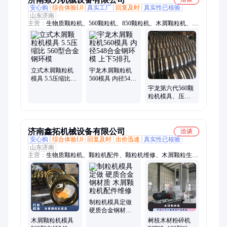
安心购
综合体验L0
真实工厂
回复及时
真实性已核验
山东济南
主营：
生物质颗粒机、560颗粒机、850颗粒机、木屑颗粒机、木
屑烘干机、颗粒机配件、颗粒机维修、燃料颗粒生产线、秸秆颗
粒机、燃料颗粒成型设备、秸秆饲料颗粒机、燃料颗粒成型机、
木片机、破碎机、木材粉碎机、高效粉碎机、滚筒烘干机、颗粒
冷却机、颗粒包装称、玉米芯颗粒机、稻壳颗粒机、花生壳颗粒
机、700颗粒机、牧草颗粒机、柠条颗粒机
立式木屑颗粒机
宇龙木屑颗粒机
模具 5.5压缩比
560模具 内径548
560型合金钢环模
合金钢环模 上下5
宇龙第六代560颗
排孔
粒机模具、压辊
总成 木屑机合金
钢环模
济南鑫拓机械设备有限公司
洽谈
安心购
综合体验L0
回复及时
出价迅速
真实性已核验
山东济南
主营：
生物质颗粒机、颗粒机配件、颗粒机维修、木屑颗粒生产
线设备、粉碎机、粉碎机配件、粉碎机筛网、粉碎机锤片、颗粒
机减速机
制粒机模具定做
硬质合金钢材质
木屑颗粒机配件
木屑颗粒机模具
树枝木材粉碎机
维修