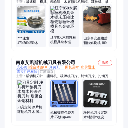
主营：
减速机、模具、齿轮箱、木屑颗粒机压辊、颗粒机、减速
机齿轮、取暖炉、减速机配件、水暖炉、颗粒机减速机、颗粒机
配件、560颗粒机、颗粒机齿轮箱、环模、压辊、压轮总成、压
辊皮、轴承、生物质壁炉、罗茨风机、环保设备、焊烟除尘、燃
烧机、采暖炉、塔机配件
辽宁850木屑颗粒
***速发
山东泰安生物质
机模具杂木锯末
470/560/850木屑
颗粒燃烧机 180万
压缩比稻壳颗粒
颗粒机压辊压辊
大卡燃烧机厂家
环模模具合金钢
皮 合金钢材质
环模
南京艾凯斯机械刀具有限公司
洽谈
安心购
综合体验L0
真实工厂
回复及时
出价迅速
真实性已核验
江苏南京
主营：
横切机刀片、撕碎机、破碎机刀片、钨钢刀片、扎钢刀、
搅拌机配件、圆刀、非标刀片、旋切刀、切纸机刀片、月牙刀、
振动刀、齿形刀片、分切刀、切菜机刀片、削片机刀片、粉碎机
刀片、饲料搅拌机刀片、切粒机、切纸机、切块机、滚剪机、圆
刀片、主机配、菠萝刀
刀具定制 净片机
环刨机刀 木屑木
机械臂吨包袋刀
粉碎机刀片定制
片破碎机刀片 耐
片 不锈钢440c材
木材削片机设备
磨合金钢材料
质 解包机专用定
刀破碎动刀定刀
制刀片