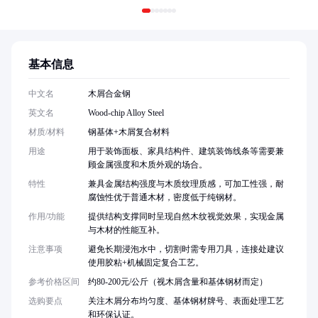
基本信息
中文名
木屑合金钢
英文名
Wood-chip Alloy Steel
材质/材料
钢基体+木屑复合材料
用途
用于装饰面板、家具结构件、建筑装饰线条等需要兼
顾金属强度和木质外观的场合。
特性
兼具金属结构强度与木质纹理质感，可加工性强，耐
腐蚀性优于普通木材，密度低于纯钢材。
作用/功能
提供结构支撑同时呈现自然木纹视觉效果，实现金属
与木材的性能互补。
注意事项
避免长期浸泡水中，切割时需专用刀具，连接处建议
使用胶粘+机械固定复合工艺。
参考价格区间
约80-200元/公斤（视木屑含量和基体钢材而定）
选购要点
关注木屑分布均匀度、基体钢材牌号、表面处理工艺
和环保认证。