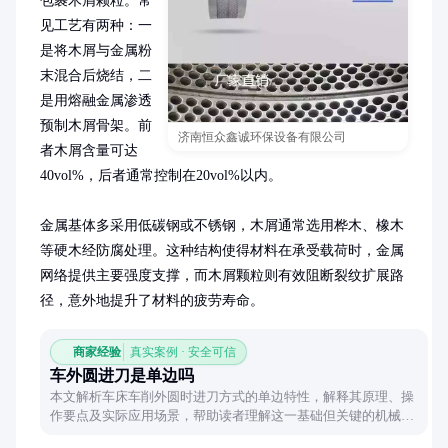
包裹木屑颗粒。常
见工艺有两种：一
是将木屑与金属粉
末混合后烧结，二
是用熔融金属渗透
预制木屑骨架。前
济南恒众鑫诚环保设备有限公司
者木屑含量可达
40vol%，后者通常控制在20vol%以内。

金属基体多采用低碳钢或不锈钢，木屑通常选用桦木、橡木
等硬木经防腐处理。这种结构使得材料在承受载荷时，金属
网络提供主要强度支撑，而木屑颗粒则有效阻断裂纹扩展路
径，意外地提升了材料的疲劳寿命。
商家经验
真实案例 · 安全可信
车外圆进刀是单边吗
本文解析车床车削外圆时进刀方式的单边特性，解释其原理、操
作要点及实际应用场景，帮助读者理解这一基础但关键的机械加
工技术。