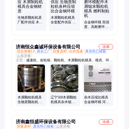
生物质颗粒机原
木屑颗粒机模具
厂配件供应 木屑
全套配件供应 生
合金钢环模 高强
制粒机模具合金
物质制粒机各种
度、高耐磨环模
钢材质
压缩比合金钢环
配件木屑锯末颗
模
粒机模具 燃料制
粒机
济南恒众鑫诚环保设备有限公司
洽谈
综合体验L0
真实工厂
回复及时
出价迅速
真实性已核验
山东济南
主营：
减速机、齿轮箱、颗粒机、木屑颗粒机模具、模具、环
模、减速机齿轮、颗粒机减速机、压轮总成、压辊、压辊皮、颗
粒机配件、轴承、560颗粒机、减速机配件、颗粒机齿轮箱、560
模具、颗粒机维修、二手颗粒机、回收颗粒机、850颗粒机配
件、850模具、560颗粒机配件、132千瓦颗粒机、制粒机、制粒
机配件
木屑颗粒机模具
辽宁560木屑颗粒
杂木压缩比模具
生物质颗粒机 恒
机模具杂木锯末
合金钢环模 河北
众鑫诚合金钢模
压缩比稻壳颗粒
木屑颗粒机模具
具
环模模具合金钢
制粒机模具
环模
济南鑫恒盛环保设备有限公司
洽谈
回复及时
真实性已核验
山东济南