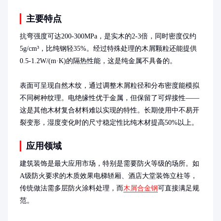
主要特点
抗弯强度可达200-300MPa，是实木的2-3倍，同时密度仅约
5g/cm³，比纯钢轻35%。经过特殊处理的木屑颗粒还能提供
0.5-1.2W/(m·K)的隔热性能，这是纯金属不具备的。

表面可呈现自然木纹，通过调整木屑粒径和分布密度能模拟
不同树种纹理。电绝缘性优于金属，但保留了可焊接性——
这是其他木材复合材料难以实现的特性。长期使用中不易开
裂变形，湿度变化时的尺寸稳定性比纯木材提高50%以上。
应用领域
建筑装饰是最大应用市场，特别是需要防火等级的场所。如
A级防火要求的木质效果电梯轿厢、酒店大堂装饰立柱等，
传统做法需多层防火涂料处理，而
木屑合金钢
可直接满足规
范。
