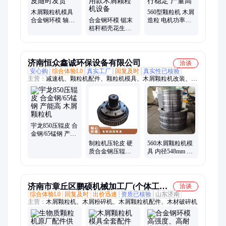
木屑颗粒机模具
560型颗粒机 木屑
合金钢环模 轴承
合金钢环模 锯末
造粒 电机功率
钢压轮皮随时发
秸秆稻壳花生壳
132KW 运行稳定
货
一机多用款木屑
产量高
颗粒机设备
济南恒众鑫诚环保设备有限公司
洽谈
安心购
综合体验L0
真实工厂
回复及时
真实性已核验
主营：
减速机、颗粒机配件、颗粒机模具、木屑颗粒机改装、汇
鑫原装齿轮箱、颗粒机、颗粒机维修、国茂减速机、环模、齿轮
箱、二手颗粒机、宇龙颗粒机、560颗粒机、粉碎机、汇鑫减速
机、颗粒机压辊、制粒机、2手颗粒机、560模具现货、压轮总
成、850颗粒机、燃料颗粒机、颗粒成型设备、压辊皮、减速机
维修
宇龙850压辊皮 合
金钢/65锰钢 产能
高 木屑颗粒机
制粒机压轮皮 硬
560木屑颗粒机模
质合金钢压辊皮
具 内径548mm 材
木屑颗粒机易损
质合金钢 环模可
件
定制
济南市章丘区鹏硕机械加工厂(个体工商
洽谈
综合体验L0
回复及时
出价迅速
资质已核验
山东济南
户)
主营：
木屑颗粒机、木屑粉碎机、木屑颗粒机配件、木材破碎机