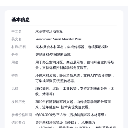
基本信息
中文名
木基智能活动墙板
英文名
Wood-based Smart Movable Panel
材质/用料
实木/复合木材基材，集成传感器、电机驱动模块
分类
智能建材/空间隔断系统
用途
用于办公空间分区、商业展示墙、住宅可变空间等场
景，支持远程控制移动和角度调节。
特性
环保木材质感，静音滑轨系统，支持APP/语音控制，
可集成温湿度/光照传感器。
风格
现代简约、北欧、工业风等，支持定制表面处理（木
纹、烤漆等）
发展历史
2010年代随智能家居兴起，由传统活动隔断升级而
来，近年融合IoT技术实现快速发展。
参考价格区间
约800-3000元/平方米（视功能配置和木材等级）
选购要点
关注基材环保等级（E0/E1）、承重能力