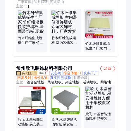
厂家直供
品质保证
河北唐山
主营：
[]
竹木纤维集成墙
竹木纤维集成墙
板生产厂家 竹纤
板 室内装修装饰
竹木纤维集成墙
维墙板 快装护墙
墙板，众谊装饰
板生产厂家 竹纤
板 墙面装饰板 现
材料，厂家发货
维墙板 快装护墙
货
板 墙面装饰板 现
货
常州欣飞装饰材料有限公司
洽谈
1年
厂
安心购
综合体验L1
真实工厂
回复及时
出价迅速
真实性已核验
甘肃金昌
主营：
铝合金地板、陶瓷地板、架空地板、活动地板、网络地
板、静电地板、直铺式地板、防静电地板、PVC地板、机房防静
电地板、全钢防静电地板、OA网络地板、水泥地板、玻璃地
板、景观地板、GRC地板、抗静电地板、钢化地板、机房地板、
智能地板、六面包钢地板
欣飞 木基智能活
动墙板 易安装维
欣飞 木基智能活
欣飞 木基智能活
修方便 用于学校
动墙板 易安装维
动墙板 易安装维
教室机构
修方便 用于办公
修方便 用于数据