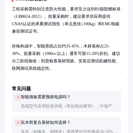
工程采购需特别注意防火性能，要求至少达到B1级阻燃标准
（GB8624-2012）。批量采购时，建议要求供应商提供
CNAS认证的承重测试报告（单点悬挂≥100kg）和EMC电磁
兼容测试证书。

价格构成中，智能系统占比约35-45%，木材基材占25-
30%。批量采购（1000㎡以上）通常可获15-20%折扣。建议
分三阶段验收：到货检查基材瑕疵、安装后测试机械性能、
联网测试系统稳定性。
常见问题
智能墙板需要预留电源吗？
问
高端型号采用轨道供电（类似电动窗帘），中端产品
需在顶部预留插座，低端款依赖充电电池（续航约3-
6个月）。工程安装建议预埋86型智能控制底盒。
实木和复合基材如何选择？
问
实木（如橡木、胡桃木）质感更好但价格高30-50%，