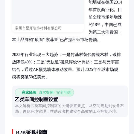
能墙板在德国2014
年首度商业化。目
前全球市场年增速
约18%，中国已成
常州市星开装饰材料有限公司
为第二大消费国，
本土品牌如‘顶固’‘索菲亚’已占据30%市场份额。

2023年行业出现三大趋势：一是竹基材替代传统木材，碳排
放降低40%；二是‘无轨道’磁悬浮设计兴起；三是与元宇宙
结合，通过AR预览墙体移动效果。预计2025年全球市场规
模将突破50亿美元。
商家经验
真实案例 · 安全可信
乙类车间控制室设置
本文解析乙类车间控制室的关键设置要点，从空间规划到设备布
局，再到环境管理，帮助读者构建安全高效的工业控制环境。
B2B采购指南