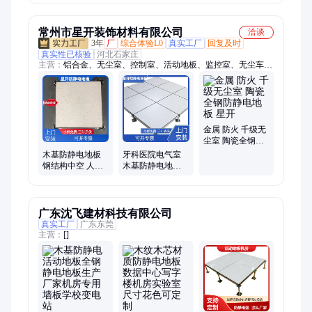
室写字楼
中心
常州市星开装饰材料有限公司
洽谈
3年
厂
综合体验L0
真实工厂
回复及时
真实性已核验
河北石家庄
主营：
铝合金、无尘室、控制室、活动地板、监控室、无尘车
间、网络地板、吸盘插座、架空地板、防静电地板、机场弱电
井、硫酸钙防静电、六面包钢地板
金属 防火 千级无
尘室 陶瓷全钢防
静电地板 星开
木基防静电地板
牙科医院电气室
钢结构中空 人工
木基防静电地板
墙板 PVC架空活
HPL架空活动 人
动 星开
工墙板 星开
广东沈飞建材科技有限公司
真实工厂
广东东莞
主营：
[]