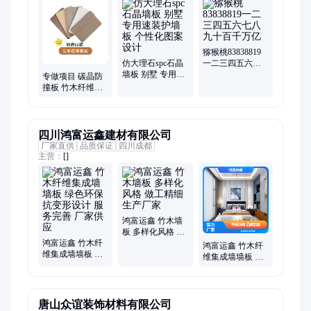
板、spc石晶墙板、spc石晶护墙板、spc护墙板、石晶墙板、防撞
板、硅酸钙板、防火板、金刚板、木饰面板、木饰板、木饰面、
阻燃板、金刚防撞板、石晶板
猕猴桃83838819
仿大理石spc石晶
一二三四五六七
墙板 别墅 专用速
八九十百千万亿
专做项目 碳晶防
装护墙板 个性化
撞板 竹木纤维集
图案设计
成墙板 源头工厂
阻燃耐刮 医院 养
老院
四川鸿富运鑫建材有限公司
厂家直供
品质保证
四川成都
主营：
[]
鸿富运鑫 竹木墙
板 多样化风格 做
鸿富运鑫 竹木纤
工精细 生产厂家
鸿富运鑫 竹木纤
维集成墙墙板 绿
维集成墙墙板 绿
色环保 抗变形设
色环保 抗变形设
计 服务完善 厂家
计 服务完善 厂家
供应
供应
唐山众谊装饰材料有限公司