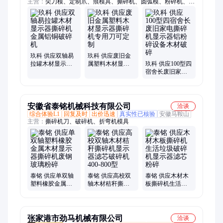
主营：
尖刀模、定制爪、痕模具、撕碎机、圆弧模、粉碎机、机
头料、小方刀、翻边机、折边模、成型模、破碎刀、刀片配、破
碎机、同心模、铝合金、圆形刀、粉碎刀、折边机、滚珠模、无
痕模、折弯机、同芯模、上下模具、碎机刀片
玖科 供应双轴易
玖科 供应废旧金
拉罐木材显示器
属塑料木材显示
玖科 供应100型四
撕碎机金属铝铜
器撕碎机专用刀
宿舍长废旧家电
破碎机
可定制
撕碎机显示器铝
粉碎设备木材破
碎
安徽省泰铭机械科技有限公司
洽谈
综合体验L1
回复及时
出价迅速
真实性已核验
安徽马鞍山
主营：
撕碎机刀、破碎机、折弯机模具
泰铭 供应单双轴
泰铭 供应高校双
泰铭 供应木材木
塑料橡胶金属木
轴木材秸秆撕碎
板撕碎机生活垃
材显示器撕碎机
机显示器滤芯破
圾破碎机显示器
废钢玻璃粉碎
碎机400-800型
滤芯粉碎
张家港市劲马机械有限公司
洽谈