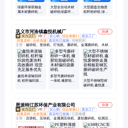
绿森环保双轴金
大型全自动木材
大型圆盘生物质
属木材撕碎机 材
破碎机绿森环保
秸秆粉碎机 绿森
质优良 厂家直发
选材优质 现货充
环保 材质优良 发
足 工艺精
货迅速
巩义市河洛镇鑫悦机械厂
洽谈
3年
厂
安心购
综合体验L1
真实工厂
回复及时
出价迅速
真实性已核验
河南郑州
主营：
破碎机、垫块机、打包机、撕碎机、金属撕碎机、木材撕
碎机、轮胎撕碎机、塑料撕碎机、压砖机、粉碎机、压块机、水
泥垫块、水泥砖机、内撑垫块、压缩设备、粉碎设备、铁皮粉
碎、铁屑压饼机、水泥制砖机、铁屑打饼机、路面砖制砖机、全
自动静压机、回收处理设备、金属屑压饼机、空心砌块砖机
鑫悦单滚轴切碎
多型号撕碎粉碎
机 秸秆编织袋危
一体机 橡胶轮胎
大型不锈钢型材
废块料高效撕碎
破碎机 木材编织
破碎机 鑫悦废钢
现货充足服务优
袋撕碎机
铁金属岩棉板彩
先
钢瓦撕碎破碎生
产线
恩派特江苏环保产业有限公司
洽谈
5年
厂
安心购
综合体验L1
真实工厂
回复及时
出价迅速
真实性已核验
江苏南通
主营：
压饼机、压块机、金属屑压块机、废铝撕碎机、铝屑压饼
机、金属屑压饼机、铁屑压块机、铁屑压饼机、三向金属打包