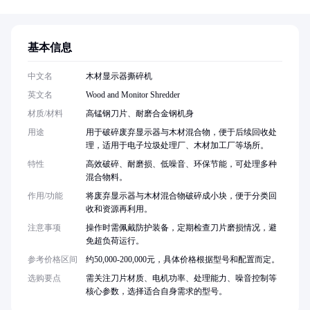
基本信息
中文名
木材显示器撕碎机
英文名
Wood and Monitor Shredder
材质/材料
高锰钢刀片、耐磨合金钢机身
用途
用于破碎废弃显示器与木材混合物，便于后续回收处
理，适用于电子垃圾处理厂、木材加工厂等场所。
特性
高效破碎、耐磨损、低噪音、环保节能，可处理多种
混合物料。
作用/功能
将废弃显示器与木材混合物破碎成小块，便于分类回
收和资源再利用。
注意事项
操作时需佩戴防护装备，定期检查刀片磨损情况，避
免超负荷运行。
参考价格区间
约50,000-200,000元，具体价格根据型号和配置而定。
选购要点
需关注刀片材质、电机功率、处理能力、噪音控制等
核心参数，选择适合自身需求的型号。