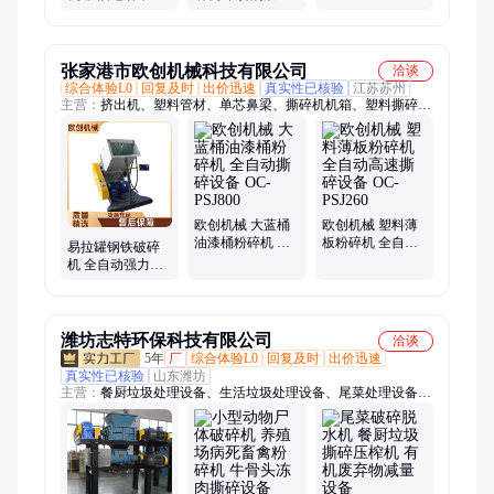
废铁废钢压缩机
车车架连续撕碎
属屑油液分离循
废铝塑料金属压
生产线
环利用压块设备
块机
张家港市欧创机械科技有限公司
洽谈
综合体验L0
回复及时
出价迅速
真实性已核验
江苏苏州
主营：
挤出机、塑料管材、单芯鼻梁、撕碎机机箱、塑料撕碎
机、锯切设备、塑料造粒、回收造粒、螺带混合机、无尘切割
机、立式破碎机、锥形混合机、废钢破碎机、塑料混合机、磨盘
磨粉机、管料磨粉机、电线收卷机、塑料粉碎机、真空喷淋内、
真空上料机、管材收卷机、卧式破碎机、磨粉磨粉机、飞刀切割
机
欧创机械 大蓝桶
欧创机械 塑料薄
油漆桶粉碎机 全
板粉碎机 全自动
易拉罐钢铁破碎
自动撕碎设备
高速撕碎设备
机 全自动强力撕
OC-PSJ800
OC-PSJ260
碎设备 OC-
PSJ500 欧创机械
潍坊志特环保科技有限公司
洽谈
5年
厂
综合体验L0
回复及时
出价迅速
真实性已核验
山东潍坊
主营：
餐厨垃圾处理设备、生活垃圾处理设备、尾菜处理设备、
撕碎机、无害化处理设备、医疗废物处理设备