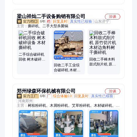
发稻草棉柴皆可
破碎 可来图来样
定制
梁山祥灿二手设备购销有限公司
洽谈
6年
档
回复及时
真实性已核验
山东济宁
主营：
撕碎机、二手大型杀菌锅
二手综合破碎机
回收 树木破碎设
回收二手棒木料
备 木材撕碎机
鼓式削片机 原竹
回收二手工业综
切片机 木材边角
合破碎机 木材撕
料树干撕碎机
碎机 出料均匀
郑州绿森环保机械有限公司
洽谈
6年
厂
综合体验L0
回复及时
真实性已核验
河南郑州
主营：
树枝粉碎机、木屑粉碎机、艾草粉碎机、木材破碎机、锯
末粉碎机