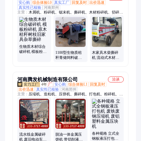
安心购
综合体验L0
真实工厂
回复及时
出价迅速
真实性已核验
河南郑州
主营：
木屑机、粉碎机、锯末机、撕碎机、木材粉碎机、切碎
机、削片机、碎木机、破碎机、碎枝机、切片机、综合破碎机、
模板破碎机、树枝粉碎机、竹子切片机、木头粉碎机、颗粒机、
锯末粉碎机、生物质粉碎机、多功能破碎机、多功能粉碎机、树
皮粉碎机、原木切片机、纸箱破碎机、纸管粉碎机
生物质木材综合
破碎机 模板粉碎
1100型生物质秸
木家具木柴撕碎
机 原木秸秆树枝
秆青储饲料破碎
机 流动式木材破
旧家具杂草撕碎
机 退林还耕树枝
碎机 建筑模板粉
粉碎机 圣美
碎破碎机器 圣美
河南腾发机械制造有限公司
洽谈
4年
厂
安心购
综合体验L1
回复及时
出价迅速
真实性已核验
河南郑州
主营：
压缩机、造粒机、压饼机、撕碎机、打包机、粉碎机、压
块机、易拉罐、破碎机、造粒设备、粉碎设备、液压系统、结块
物料、电动剪板机、泡沫冷压机、秸秆颗粒机、锯末颗粒机、液
压切断机、金属剪切机、木屑颗粒机、稻壳颗粒设备、棕榈壳颗
粒机、钢筋切断设备、生物质颗粒机、废纸打包设备
各种规格 立式全
流水线金属破碎
脱油一体金属压
钢板液压打包机
机 废旧电动车整
饼机 带切削液金