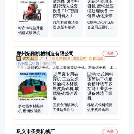
机、铝屑压块机、双出饼压饼机、料斗式金属打包机、铜屑脱油
机、铝屑甩干机、铝屑脱油机、全自动卧式打包机、破碎机、再
生铝破碎分选机、双轴破碎机、单轴破碎机、锤式破碎机、门盖
式金属打包机、液压废钢破碎机、剪切机、汽车外壳打包机、金
属屑破碎机
PE塑料薄膜清洗
630吨CNC车床铝
线 废塑料破碎清
合金屑压饼机 废
时产30吨轻薄废
洗成套设备 PLC
铜丝压缩处理设
铝锤式破碎机 轮
智能控制省人工
备 一键自动化操
毂撕碎设备 产量
作
大 处理能力强
郑州拓刚机械制造有限公司
洽谈
1年
厂
综合体验L0
回复及时
出价迅速
真实性已核验
河南郑州
主营：
滚筒式烘干机、大型工业滚筒烘干机、粮食烘干机、工业
固废撕碎机价格、农业滚筒干燥机、小型化工颗粒滚筒烘干机、
连续式滚筒烘干机、间接式滚筒脱水机、长滚筒工业原料烘干机
固废专用破碎机
移动式饲料滚筒
多功能木材撕碎
工业边角料油桶
烘干机粮食秸秆
机 废钢铁屑塑料
木材废铁皮撕碎
牧草多功能工业
管道蓝桶料破碎
机 玻璃瓷砖粉碎
烘干设备菌渣干
机 器木包装箱粉
设备
燥机
碎机
巩义市圣美机械厂
洽谈