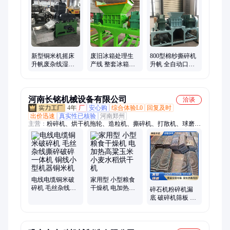
分选机、液压龙门剪、全自动榨油机
新型铜米机摇床
废旧冰箱处理生
800型棉纱撕碎机
升帆废杂线湿式
产线 整套冰箱撕
升帆 全自动口罩
粉碎分离机 800型
碎分选设备 废家
撕裂设备 新型绳
电线电缆撕碎机
电破碎机
子粉碎机
器
河南长铭机械设备有限公司
洽谈
4年
厂
安心购
综合体验L0
回复及时
出价迅速
真实性已核验
河南郑州
主营：
粉碎机、烘干机拖轮、造粒机、撕碎机、打散机、球磨机
钢锻、烘干机托辊、粉土机、制砂机衬板、废水回收机、球磨机
钢球、挤压制粒机、粉碎机筛板、污水处理设备、煤棒机、制棒
机、粉碎机锤头、破碎机锤头、破碎机衬板、球磨机衬板、高锰
钢锤头、耐磨锤头、高铬合金锤头、破碎机筛板、制砂机锤头
电线电缆铜米破
家用型 小型粮食
碎机 毛丝杂线撕
干燥机 电加热高
碎石机粉碎机漏
碎破碎一体机 铜
粱玉米小麦水稻
底 破碎机筛板 高
线小型机器铜米
烘干机
锰钢Mn13Cr2耐磨
机
材质制砂机篦子
板