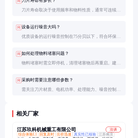
刀片寿命有多长？
问
刀片寿命取决于使用频率和物料性质，通常可连续工
作2000-3000小时，定期维护可延长使用寿命。
设备运行噪音大吗？
问
优质设备的运行噪音控制在75分贝以下，符合环保要
求，部分型号还配备降噪设计，进一步减少噪音。
如何处理物料堵塞问题？
问
物料堵塞时需立即停机，清理堵塞物后再重启。建议
控制进料速度，避免超负荷运行，定期检查刀片状
态。
采购时需要注意哪些参数？
问
需关注刀片材质、电机功率、处理能力、噪音控制等
核心参数，选择适合自身需求的型号，并考虑售后服
务和品牌信誉。
相关厂家
江苏玖科机械重工有限公司
洽谈
综合体验L1
回复及时
出价迅速
真实性已核验
江苏南京