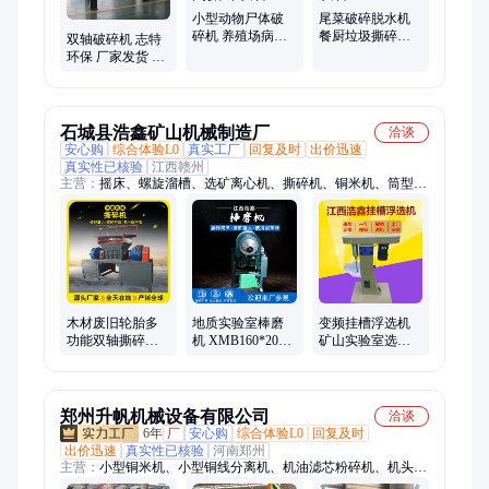
小型动物尸体破
尾菜破碎脱水机
碎机 养殖场病死
餐厨垃圾撕碎压
双轴破碎机 志特
畜禽粉碎机 牛骨
榨机 有机废弃物
环保 厂家发货 边
头冻肉撕碎设备
减量设备
角料废布料撕碎
设备
石城县浩鑫矿山机械制造厂
洽谈
安心购
综合体验L0
真实工厂
回复及时
出价迅速
真实性已核验
江西赣州
主营：
摇床、螺旋溜槽、选矿离心机、撕碎机、铜米机、筒型球
磨机、螺旋洗沙机、螺旋一体机、干筛机、单槽浮选机、盘式真
空过滤机、三头研磨机、圆盘粉碎机、顶击式振筛机、磁选机、
实验室颚式破碎机、锥形球磨机、三棍四筒棒磨机、磁选管、密
封式制样机、鄂式破碎机、制砂机、锤式打砂机、对辊破碎机
木材废旧轮胎多
地质实验室棒磨
变频挂槽浮选机
功能双轴撕碎机
机 XMB160*200
矿山实验室选矿
建筑垃圾破碎设
干湿两用棒球磨
设备 XFG50-100
备 400型金属粉碎
机 矿石制粉棒磨
型 浮选试样机
机
制砂机
郑州升帆机械设备有限公司
洽谈
6年
厂
安心购
综合体验L0
回复及时
出价迅速
真实性已核验
河南郑州
主营：
小型铜米机、小型铜线分离机、机油滤芯粉碎机、机头料
撕碎机、单轴撕碎机、废旧冰箱破碎分选生产线、中空玻璃胶条