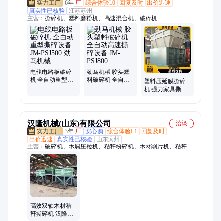
6年
厂
综合体验L0
回复及时
出价迅速
真实性已核验
江苏苏州
主营：
撕碎机、塑料磨粉机、高速混合机、破碎机
电线电路板破碎
劲马机械 胶头塑
机 全自动重型撕
料破碎机 全自动
塑料压延膜撕碎
碎设备 JM-
高速撕碎设备 JM-
机 强力家具撕碎
PSJ500 劲马机械
PSJ800
设备 JM-SSJ-300
劲马机械
汉隆机械(山东)有限公司
洽谈
3年
厂
安心购
综合体验L1
回复及时
出价迅速
真实性已核验
山东滨州
主营：
破碎机、木屑压粒机、秸秆粉碎机、木材削片机、秸秆撕
碎机、木材粉碎机、木屑粉碎机、原木削片机、木块粉碎机、木
屑造粒机、生物质颗粒机
高效双轴木材秸
秆撕碎机 汉隆研