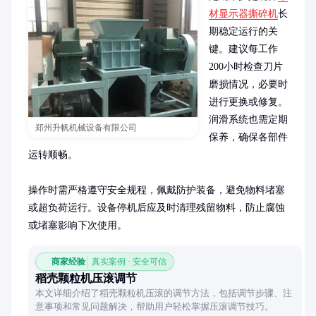
材显示器撕碎机
长
期稳定运行的关
键。建议每工作
200小时检查刀片
磨损情况，必要时
进行更换或修复。
润滑系统也需定期
郑州升帆机械设备有限公司
保养，确保各部件
运转顺畅。

操作时需严格遵守安全规程，佩戴防护装备，避免物料堵塞
或超负荷运行。设备停机后应及时清理残留物料，防止腐蚀
或堵塞影响下次使用。
商家经验
真实案例 · 安全可信
稻壳颗粒机压滚调节
本文详细介绍了稻壳颗粒机压滚的调节方法，包括调节步骤、注
意事项和常见问题解决，帮助用户轻松掌握压滚调节技巧。