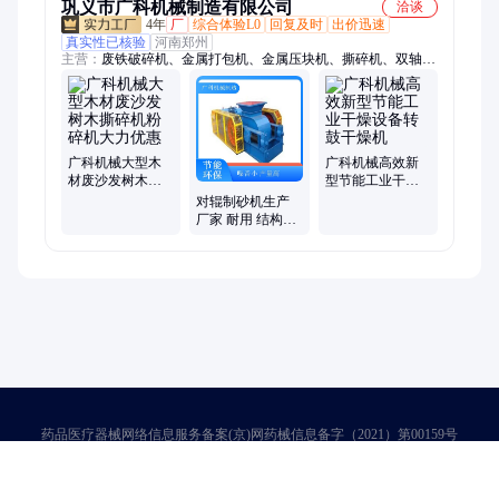
巩义市广科机械制造有限公司
洽谈
4年
厂
综合体验L0
回复及时
出价迅速
真实性已核验
河南郑州
主营：
废铁破碎机、金属打包机、金属压块机、撕碎机、双轴撕
碎机、抓钢机、移动车载打包机、河南机械、废钢破碎机、滚筒
烘干机、对辊破碎机、金属破碎机、球磨机、节能球磨机、污泥
烘干机、煤泥烘干机、断桥铝破碎机、废铝打包机、固定抓钢
机、立式打包机、废纸打包机、易拉罐打包机
广科机械大型木
广科机械高效新
材废沙发树木撕
型节能工业干燥
碎机粉碎机大力
设备转鼓干燥机
对辊制砂机生产
优惠
厂家 耐用 结构紧
凑 适用于冶金
药品医疗器械网络信息服务备案(京)网药械信息备字（2021）第00159号
京ICP证030173号
京公网安备11000002000001号