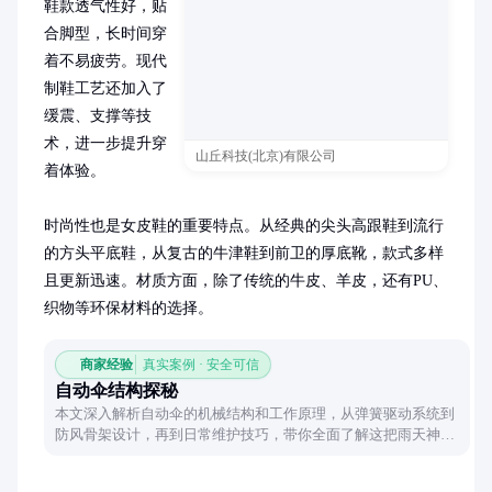
鞋款透气性好，贴
合脚型，长时间穿
着不易疲劳。现代
制鞋工艺还加入了
缓震、支撑等技
术，进一步提升穿
山丘科技(北京)有限公司
着体验。

时尚性也是女皮鞋的重要特点。从经典的尖头高跟鞋到流行
的方头平底鞋，从复古的牛津鞋到前卫的厚底靴，款式多样
且更新迅速。材质方面，除了传统的牛皮、羊皮，还有PU、
织物等环保材料的选择。
商家经验
真实案例 · 安全可信
自动伞结构探秘
本文深入解析自动伞的机械结构和工作原理，从弹簧驱动系统到
防风骨架设计，再到日常维护技巧，带你全面了解这把雨天神器
背后的科技魅力。