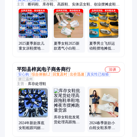
主营：
断码鞋、库存鞋、高跟鞋、实体店女鞋、创业摆摊皮鞋、
外贸低价货源女鞋、尾货鞋男女休闲鞋、地摊鞋、平底板鞋、运
动外贸鞋、断码处理鞋、外贸处理鞋、男士运动鞋、学生休闲
鞋、运动处理鞋、小白鞋处理鞋、地摊跨境尾货鞋、摆摊处理运
动鞋、尾货男士运动鞋、库存尾货鞋杂款、低价处理库存杂款
鞋、四季款库存尾货鞋、外贸原单尾货鞋、品牌尾货鞋
2025夏季新款儿
夏季女鞋2025新
夏季男士飞织运
童女凉鞋摆地摊
款透气小白鞋女
动鞋摆地摊低价
低价库存尾货处
系带单鞋低价处
库存处理鞋批发
理鞋真皮鞋厂家
理鞋子批发 直播
外贸直播断码鞋
板鞋
厂家
平阳县梓岚电子商务商行
洽谈
安心购
综合体验L2
回复及时
出价迅速
真实性已核验
浙江温州
主营：
库存处理鞋
库存女鞋批发尾
货处理高跟拖鞋
2024年新款厚底
2024春季新款小
单鞋地摊夜市摆
女鞋粗跟玛丽珍
白鞋女鞋系带拼
摊跑量货源
鞋女小皮鞋单鞋
色厚底学生休闲