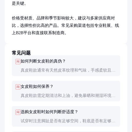
是关键。

价格受材质、品牌和季节影响较大，建议与多家供应商对
比，选择性价比高的产品。常见采购渠道包括专业鞋展、线
上B2B平台和直接联系制造商。
常见问题
如何判断女皮鞋的真伪？
问
真皮鞋款通常有天然皮革纹理和气味，手感柔软且有
弹性。合成革鞋款纹理较规则，手感较硬。还可查看
产品标签和质检报告确认材质。
女皮鞋如何保养？
问
真皮鞋款需定期清洁和上油，避免暴晒和潮湿环境。
合成革鞋款可用湿布擦拭，避免使用化学清洁剂。不
穿时建议使用鞋撑保持鞋型。
选购女皮鞋时如何判断舒适度？
问
试穿时注意脚趾是否有足够空间，鞋底是否有足够的
支撑和缓震。行走时检查是否有磨脚或不适感。建议