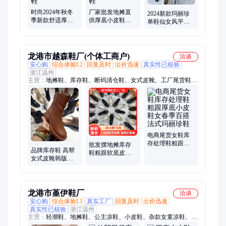
时尚2024年秋冬
厂家批发地摊直
2024新款玛丽珍
季新款舒适厚底
供厚底小皮鞋女
单鞋仙女风平底
大头小皮鞋女百
秋季新款英伦风
晚晚风温柔鞋学
搭一脚蹬玛丽珍
休闲女鞋玛丽珍
院风配裙子小皮
单鞋
单鞋
鞋女
龙港市越森鞋厂(个体工商户)
洽谈
安心购
综合体验L2
回复及时
出价迅速
真实性已核验
浙江温州
主营：
地摊鞋、库存鞋、断码清仓鞋、女式皮靴、工厂尾货鞋、
鞋批发、库存鞋批发、外贸鞋、摆摊鞋、尾货鞋、断码鞋、处理
鞋、摆地摊鞋、杂款库存鞋、尾货处理鞋、运动鞋、休闲鞋、老
爹鞋、童鞋
电商尾货女鞋库
存处理鞋粗跟厚
批发摆地摊库存
品牌库存鞋 高帮
底小皮鞋女春季
鞋粗跟软底皮鞋
女式皮靴韩版学
百搭法式玛丽珍
女尾货处理鞋薄
院风 高筒系带厚
鞋
款中跟百搭单鞋
底皮鞋女百搭秋
冬
龙港市堇伊鞋厂
洽谈
安心购
综合体验L1
真实工厂
回复及时
出价迅速
真实性已核验
浙江温州
主营：
轻潮鞋、地摊鞋、公主凉鞋、小皮鞋、杂款女童凉鞋、宝
宝棉鞋、运动休闲鞋、彩色老爹鞋、男士休闲鞋、断码休闲鞋、