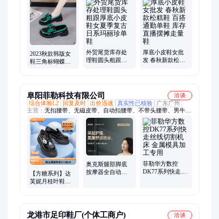
休闲运动鞋、低帮休闲鞋、真皮老爹鞋、厚底老爹鞋、男童运动
鞋、户外运动单鞋、学生拼色板鞋、低帮系带鞋子、男士休闲凉
拖鞋、尾货库存鞋、尾货处理鞋、断码尾货鞋
外贸尾货库存处
厚底小皮鞋女批
2023秋款韩版女
理鞋圆头粗跟厚
发 春秋新款松糕
鞋三角标蝴蝶结
底小皮鞋女夏季
鞋 百搭通勤单鞋
女小皮鞋可爱厚
复古日系玛丽珍
库存直播摆摊走
底外贸鞋现货批
单鞋
量鞋
发
阜阳菲勒科技有限公司
洽谈
综合体验L2
回复及时
出价迅速
真实性已核验
广东广州
主营：
无扣腰带、无磁皮带、自动扣腰带、不带头腰带、男牛皮
腰带、真皮针扣腰带、青年无头皮带、皮带牛仔裤带、真皮皮带
腰带、学生皮带裤带
菲勒华方数控
奥克斯腿部脚底
DK77系列快走丝
按摩器全自动足
【方糖系列】达
线切割机床 金属
疗机揉捏足底按
芙妮月桂叶鞋女
模具加工专用
脚经络疏通按摩
鞋2022新款英伦
仪器
风小皮鞋单鞋女
龙港市足印鞋厂(个体工商户)
洽谈