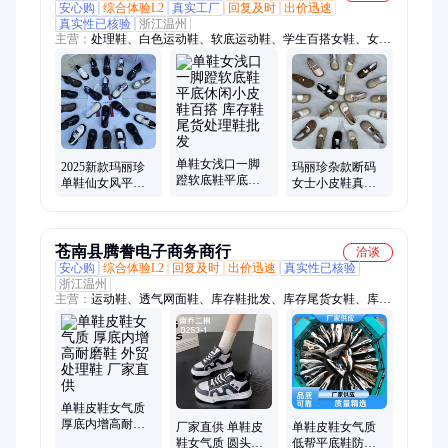
安心购
综合体验L2
真实工厂
回复及时
出价迅速
真实性已核验
浙江温州
主营：
处理鞋、白色运动鞋、软底运动鞋、学生百搭女鞋、女童
男童地摊鞋、杂款断码鞋、实体直播鞋、跑步摆摊鞋、儿童运动
鞋、小学生地摊鞋、厚底透气板鞋、厚底休闲小白鞋、库存鞋、
外贸鞋、摆摊鞋、尾货鞋、地摊鞋、断码处理鞋、摆地摊鞋、杂
款鞋、尾货处理鞋、跑量鞋
单鞋女浅口一脚
2025新款玛丽珍
玛丽珍杂款断码
蹬软底鞋平底休
单鞋仙女风平底
女士小皮鞋真皮
闲小皮鞋百搭 库
晚晚风温柔鞋学
复古女单鞋撤柜
存鞋尾货处理鞋
院风配裙子小皮
处理库存鞋批发
批发
鞋女
出口
苍南县腾誊电子商务商行
洽谈
安心购
综合体验L2
回复及时
出价迅速
真实性已核验
浙江温州
主营：
运动鞋、透气网面鞋、库存鞋批发、库存尾货女鞋、库存
女鞋、外贸库存鞋批发、尾货鞋、库存鞋、外贸鞋、摆摊鞋、地
摊鞋、处理鞋、反季鞋、库存处理鞋、断码鞋、低价鞋、清库存
鞋、外贸尾货鞋、外贸处理鞋、库存尾货男鞋、男鞋尾货清仓、
原厂尾货男鞋、库存男鞋批发
单鞋皮鞋女气质
厚底内增高耐磨
厂家直供 单鞋皮
单鞋皮鞋女气质
鞋 外贸处理鞋 厂
鞋女气质 圆头低
低帮平底鞋防滑