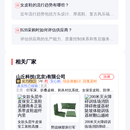
选择下午或晚上试穿，此时脚部稍肿胀，更接近日常
女皮鞋的流行趋势有哪些？
问
状态。
近年流行趋势包括方头设计、厚底鞋、复古风乐福鞋
等。环保材质和可持续设计也成为重要趋势，如再生
皮革和植物基合成材料。
B2B采购时如何评估供应商？
问
评估供应商的生产能力、质量控制体系和售后服务。
可要求样品检测，并查看工厂认证（如ISO9001）。
长期合作前建议实地考察生产环境和管理水平。
相关厂家
山丘科技(北京)有限公司
洽谈
5年
档
安心购
综合体验L0
回复及时
真实性已核验
北京
主营：
行军床、折叠桌椅、刺杀对抗系统、女保安皮鞋、防弹
衣、防弹头盔、反光背心、防刺服、防暴头盔、给养单元、排爆
服、防爆桶、防爆毯
女款头层牛皮保
200米灭火障碍训
安工装鞋高腰商
练场消防障碍救
野战钢塑床行军