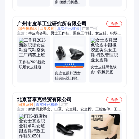
务正装系带皮鞋
援器材陡坡体能
床 便携式折叠床
超纤内里
训练器材翻山越
军绿色两折户外
岭
训练床
广州市皮革工业研究所有限公司
洽谈
综合体验L0
回复及时
真实性已核验
广东广州
主营：
牛皮商务鞋、男士工作鞋、黑色工作鞋、女皮鞋、职场西
装皮鞋、商务职业工作鞋、软皮休闲男工鞋
工作鞋2023新款
职场女皮鞋透气
女士皮鞋黑色软
鞋空乘工厂精英
皮中跟橡胶底尖
真皮低跟舒适女
上班
头女工鞋 行政管
鞋尖头浅口职业
理职业女皮鞋
一脚蹬工作鞋春
秋女皮鞋软底女
单鞋
北京普泰克经贸有限公司
洽谈
回复及时
真实性已核验
北京
主营：
耐磨乳胶手套、口罩、安全鞋、安全帽、工控备件、工作
服、防护服、手套