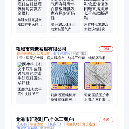
鞋、公主鞋、休闲鞋、库存鞋、摆摊凉鞋、透气板鞋、学生板鞋
单鞋女鞋尾货女
浅口鞋平底鞋皮
温 州2025休闲运
库存鞋批发2023
鞋处理低价尾货
动女鞋透气库存
新款乐福鞋软底
复古金属扣
鞋青年百搭板鞋
轻便休闲鞋直播
批发库存尾货断
摆摊低价杂款断
码鞋
码鞋
项城市莉豪被服有限公司
洽谈
综合体验L0
回复及时
资质已核验
河南周口
主营：
医院护士服、病人服棉衣、纯棉三件套、纯棉病号服、医
师服套装、病人服装医院、纯棉床单被套、被子床单纯棉、医院
床单被套、手术衣、手术包布、护士鞋
医生护士鞋女平
底牛皮鞋 透气白
莉豪 医用纯棉床
莉豪 医院医护床
色防滑牛筋底鞋
单被罩枕套 三件
上用品 三件套 精
圆头孕妇鞋
套 用心制造 来图
致包边 支持定做
来样加工定制
龙港市汇彩鞋厂(个体工商户)
洽谈
安心购
综合体验L2
真实工厂
回复及时
出价迅速
真实性已核验
浙江温州