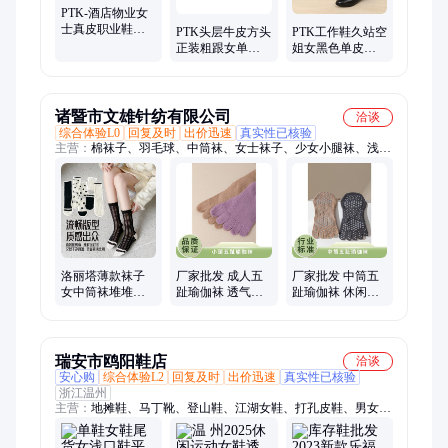
PTK-酒店物业女
士真皮职业鞋单
PTK头层牛皮方头
PTK工作鞋久站空
鞋女坡跟皮鞋行
正装粗跟女单鞋
姐女黑色单皮鞋
政工作鞋816501
舒适空姐面试酒
软底舒适职业银
店皮鞋工作鞋
行酒店上班88822
88636
诸暨市文雄针纺有限公司
洽谈
综合体验L0
回复及时
出价迅速
真实性已核验
主营：
棉袜子、羽毛球、中筒袜、女士袜子、少女小腿袜、浅口
女士船袜、运动袜、条纹袜子、薄款袜子、白色袜子、过膝袜
子、篮球袜子、中筒棉袜、珊瑚绒袜子、棉袜雪地袜、小熊爱心
袜子、浅口隐形棉袜、含羊毛大腿袜、蛋白网眼短筒、笑脸情侣
船袜、春夏短筒袜子、百搭学生白袜、秋冬新款袜子、高像筋刺
绣棉袜、通用盒装棉船袜
洛丽塔薄款袜子
厂家批发 成人五
厂家批发 中筒五
女中筒袜堆堆袜
趾瑜伽袜 透气吸
趾瑜伽袜 休闲舒
夏季日系ins潮韩
汗 多色可选 分趾
适 颜色多样 脚底
版学院风搭小皮
不闷
点胶
鞋
瑞安市鸥阳鞋店
洽谈
安心购
综合体验L2
回复及时
出价迅速
真实性已核验
浙江温州
主营：
地摊鞋、马丁靴、登山鞋、江湖女鞋、打孔皮鞋、男女童
鞋、老爹女鞋、帆布女鞋、潮流女鞋、真皮女鞋、椰子鞋、乐福
鞋、运动鞋、处理鞋、断码鞋、帆布鞋、高跟鞋、小白鞋、健步