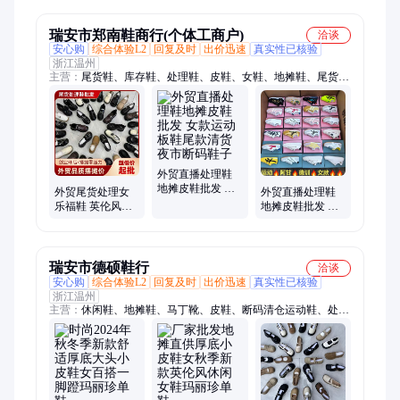
库存处理摆地摊
运动鞋地摊尾货
尾货
批发
瑞安市郑南鞋商行(个体工商户)
洽谈
安心购
综合体验L2
回复及时
出价迅速
真实性已核验
浙江温州
主营：
尾货鞋、库存鞋、处理鞋、皮鞋、女鞋、地摊鞋、尾货库
存鞋、尾货处理鞋、运动鞋、板鞋、童鞋、儿童鞋、凉鞋、拖
鞋、单鞋、休闲鞋、德训鞋、老爹鞋、男鞋
外贸直播处理鞋
地摊皮鞋批发 女
外贸尾货处理女
外贸直播处理鞋
款运动板鞋尾款
乐福鞋 英伦风小
地摊皮鞋批发 女
清货夜市断码鞋
皮鞋摆摊开店低
款运动德训鞋尾
子
价库存单鞋
款清货夜市断码
鞋子
瑞安市德硕鞋行
洽谈
安心购
综合体验L2
回复及时
出价迅速
真实性已核验
浙江温州
主营：
休闲鞋、地摊鞋、马丁靴、皮鞋、断码清仓运动鞋、处理
鞋、库存鞋、尾货鞋、尾货库存鞋、库存处理鞋、尾货处理鞋、
老爹鞋、德训鞋、童鞋、断码鞋、断码尾货鞋、断码库存鞋、断
码处理鞋、拖鞋、凉鞋、单鞋