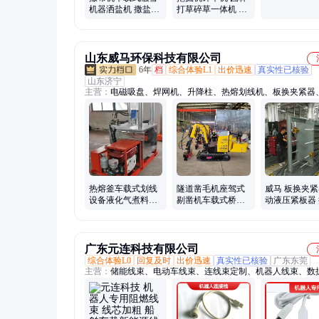
机器洒盐机 撒盐设
打草碎草一体机 开
备喷洒均匀 太行愚
荒除草机 太行愚公
公
山东威马环保科技有限公司
6年
档
综合体验L1
出价迅速
真实性已核验
山东济宁
主营：
电磁吸盘、焊网机、升降柱、热熔划线机、板换夹紧器
夯、锚索切割机、皮带取样器、顶管机、破碎锤、铣挖机、贝
隧道凿毛机、螺旋钻机、污水处理设备、电动叉车、打桩机、
拉设备、劈裂机、液压扳手、液压剪、生物质燃烧机、劈裂棒
式路面清扫车、洗车机
热熔釜车载式划线
隧道凿毛机座驾式
威马 板换夹紧
设备液化气煮料机
剔凿机车载式桥梁
动液压紧板器
械双缸热熔机器
凿墙机器
器拆装工具
广东元连科技有限公司
综合体验L0
回复及时
出价迅速
真实性已核验
广东东莞
主营：
储能线束、电动车线束、连线束定制、机器人线束、数
制、辅助线束定制