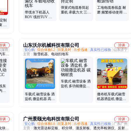
车、水平定向钻、绞盘平板拖车、输出轴行星架
弹簧式电缆卷筒起
工地电缆卷线盘 耐
带缆水下机器人
重机 承载力大 三维
磨 频繁移动使用 支
ROV 缆控TUV 地
出图 支持定制
持定制 毅源传动
心定制
下管网检漏仪 车载
束 车
电动收线车
接线
山东沃尔机械科技有限公司
洽谈
洽谈
东深圳
安心购
综合体验L2
回复及时
出价迅速
真实性已核验
山东济宁
汽车高
主营：
除雪机器、电动扫地车
焊把
电线、
V交联
车载式 融雪设备 洒
线东
盐机 多功能撒盐机
内部
器 碳钢材质
车载式 融雪设备 洒
撒布机车载式融雪
路CE
盐机 撒盐机器 高度
机器洒盐机 撒盐设
防腐可定制
备喷洒均匀 耐腐蚀
性强
广州景颐光电科技有限公司
洽谈
洽谈
安心购
综合体验L0
回复及时
出价迅速
真实性已核验
广东广州
化块
主营：
激光雷达标定板、积分球、漫反射板、透光率检测仪、反射率