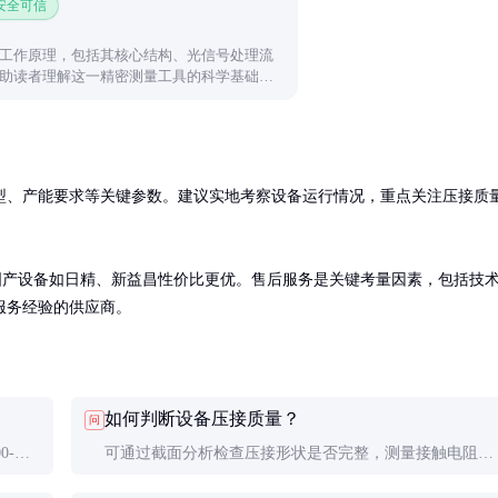
 安全可信
工作原理，包括其核心结构、光信号处理流
助读者理解这一精密测量工具的科学基础与
型、产能要求等关键参数。建议实地考察设备运行情况，重点关注压接质
格较高，国产设备如日精、新益昌性价比更优。售后服务是关键考量因素，包括技
服务经验的供应商。
如何判断设备压接质量？
问
0-
可通过截面分析检查压接形状是否完整，测量接触电阻
能处理
(应小于1mΩ)，进行拉力测试(达到线材抗拉强度的80%以