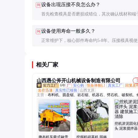
设备出现压接不良怎么办？
问
的线径和连接器类型范围)。
首先检查模具是否磨损或错位，其次确认线材和端
度，再检查气压或伺服系统是否正常。建议保留故
设备使用寿命一般多久？
问
供技术人员分析。
正常维护下，核心部件寿命约5-8年。压接模具视
率，通常50-100万次后需要更换或修复。
相关厂家
山西愚公斧开山机械设备制造有限公司
6年
厂
安心购
综合体验L1
真实工厂
回复及
出价迅速
真实性已核验
山西太原
主营：
布料机、圆盘锯、岩石锯、机器石、劈石机、破裂机、
机、伸缩臂、劈裂机、撑裂机、混凝土、割草机、膨胀机、低
截桩机、石分裂、破桩机、分裂机、开采石头、隧道掘进、硬
石、桩破除机、放炮开山、分裂设备、自动设备
挖机淤泥固化
头 泥浆搅拌器
施工污泥清除
撒布机车载式融雪
挖掘机碎草机 园林