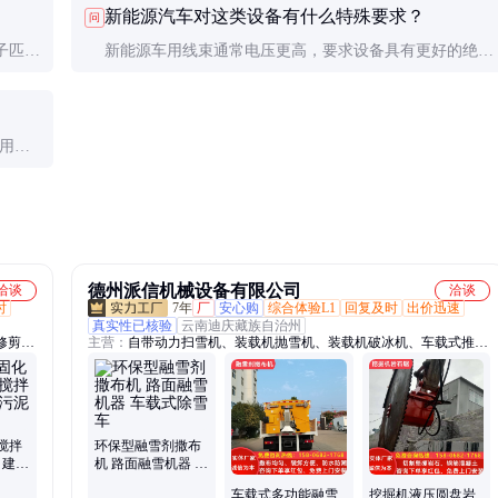
新能源汽车对这类设备有什么特殊要求？
问
上)。
子匹配
新能源车用线束通常电压更高，要求设备具有更好的绝缘
障样品
处理能力，同时要能处理更大截面积的线缆。
使用频
德州派信机械设备有限公司
洽谈
洽谈
时
7年
厂
安心购
综合体验L1
回复及时
出价迅速
真实性已核验
云南迪庆藏族自治州
修剪
主营：
自带动力扫雪机、装载机抛雪机、装载机破冰机、车载式推雪
开石、
铲、车载式扫雪机、钻裂一体机、挖掘机岩石锯、挖掘机破碎斗、挖
度岩
掘机筛分斗、挖掘机开沟机、挖改钻机、岩石劈裂机、非固化喷涂
机、挖掘机电杆夹、挖掘机碎草机、护栏清洗机、挖掘机碎木机、挖
掘机抱夹锯、淤泥固化搅拌头、挖掘机滚筒夯、挖掘机旋耕机、螺旋
方孔钻机、岩石劈裂棒、高速公路绿篱修剪机、马路吹风机
搅拌
环保型融雪剂撒布
 建筑
机 路面融雪机器 车
载式除雪车
车载式多功能融雪
挖掘机液压圆盘岩