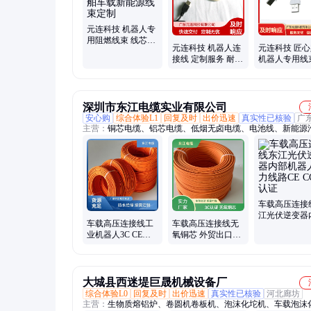
元连科技 机器人专
用阻燃线束 线芯加
元连科技 机器人连
元连科技 匠
粗 船舶车载新能源
接线 定制服务 耐油
机器人专用线
线束定制
耐腐蚀 车载船舶工
载船舶工控连
控适用
束
深圳市东江电缆实业有限公司
安心购
综合体验L1
回复及时
出价迅速
真实性已核验
广
主营：
铜芯电缆、铝芯电缆、低烟无卤电缆、电池线、新能源
压屏蔽线、储能线、护套线、EVR电线、BVR电线、EV线、
线、BV绝缘导线、屏蔽线、电源线、RV铜芯软电线、BVV布
光伏线缆、RVS通信消防线、高压屏蔽线、阻燃耐火电缆、YJ
聚乙烯电缆、RVV电缆
车载高压连接
江光伏逆变器
车载高压连接线工
车载高压连接线无
机器人动力线
业机器人3C CE认
氧铜芯 外贸出口工
CCC认证
证厂家直供适应恶
业机器人东江具备
劣环境东江
耐寒特质
大城县西迷堤巨晟机械设备厂
综合体验L0
回复及时
出价迅速
真实性已核验
河北廊坊
主营：
生物质熔铝炉、卷圆机卷板机、泡沫化坨机、车载泡沫