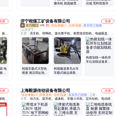
撒布机 路面融雪机
石锯 荒料双面开山
器 清雪设备
锯 操作方案
济宁程煤工矿设备有限公司
洽谈
洽谈
6年
档
综合体验L1
出价迅速
真实性已核验
山东济宁
、振动
主营：
洗车机、焊网机、激光整平机、相贯线切割机、电磁吸盘、液
壳斗、
压扳手、劈裂枪、破拆工具组、液压剪、智能张拉设备、蒸汽养护
智能张
机、筛分斗、铣挖机、螺旋钻机、锚索切割机、滚筒夯、劈裂棒、破
、自卸
碎斗、绳锯机、板换夹紧器、液压渣浆泵、单轨运输车、生物质燃烧
机、避障式割草机、破碎锤
热熔划线一体机停
车位划线设备多功
能划线机器
器 电
程煤车载式大型热
程煤隧道凿毛台车
 换热
熔釜 液压双缸热熔
车载式矮边墙凿毛
机器 路面停车场热
机 桥面砼面凿毛机
熔釜器械
器
上海毅源传动设备有限公司
洽谈
洽谈
综合体验L0
回复及时
出价迅速
真实性已核验
上海
据线定
主营：
动力头、提升机、减速机、车载小吊机、定向钻机、电动绞
盘、行星齿轮、钻井平台、泵车回转、提升绞车、汽车绞盘、总成轴
承、液压绞盘、总成太阳轮、钻通非开挖、绞盘尼龙绳、越野车绞
盘、车改装绞盘、液压卷扬机、插秧机绞盘、机械排绳器、拖拉机货