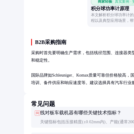
商家经验
真实案例 ·
积分球功率计原理
本文解析积分球功率计的
程以及典型应用场景，帮
实际价值。
B2B采购指南
采购时首先要明确生产需求，包括线径范围、连接器类
和稳定性。

国际品牌如Schleuniger、Komax质量可靠但价
培训、备件供应和响应速度等。建议选择具有汽车行业
常见问题
线对板车载机器有哪些关键技术指标？
问
关键指标包括压接精度(±0.02mm内)、产能(通常200
5000点/小时)、良品率(要求99.9%以上)、兼容性(