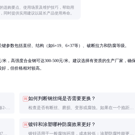
的选购要点、使用场景及维护技巧，帮助用
，同时提供实用建议以延长产品使用寿命。
参数包括直径、结构（如6×19、6×37等）、破断拉力和防腐等级。

/米，高强度合金钢可达300-500元/米。建议选择有资质的生产厂家，确
较好，但价格相对较高。
如何判断钢丝绳是否需要更换？
问
2-3
检查是否有断丝、磨损、变形或腐蚀。如果在一个捻距内
。高频
断丝超过10%，或直径减少超过7%，应立即更换。连接
镀锌和涂塑哪种防腐效果更好？
问
部位出现松动或变形也是更换的信号。
7结
镀锌适用于一般腐蚀环境，成本较低；涂塑防腐性能更