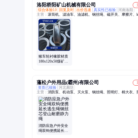
洛阳桥阳矿山机械有限公司
综合体验L0
回复及时
出价迅速
真实性已核验
河南洛阳
主营：
滚筒机、滤油车、油滤机、钢丝绳、磁开关、摩擦片、k
磨、胶垫pvc、密封圈、传感器、pvc衬块、橡胶圈、摩擦板、
器、胶垫t30、衬垫t30、滤油机、压缩机、pvc天轮、发讯器、
片、聚氨酯、负压力、提升机、卷扬机、高分子
猴车轮衬橡胶材质
180x120x50煤矿用
巷道配件延长钢丝
绳周期
蓬松户外用品(霸州)有限公司
资质已核验
河北廊坊
主营：
消防泵、机动泵、灭火泵、钢丝绳、照明灯、棉大衣、
统
消防应急户外安全
绳双钩便携延长逃
生绳钢丝芯登山耐