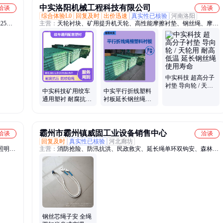
中实洛阳机械工程科技有限公司
洽谈
洽谈
综合体验L0
回复及时
出价迅速
真实性已核验
河南洛阳
25耐
主营：
天轮衬块、矿用提升机天轮、高性能摩擦衬垫、钢丝绳、摩擦
抱索
轮衬、进口材料摩擦衬垫、提升机、导向轮衬、盘形制动器、制动器
刹车
闸瓦、滚筒衬板、GDM326、GM-3
中实科技 超高分子
衬垫 导向轮 / 天轮
中实科技矿用绞车
中实平行折线塑料
用 耐高低温 延长钢
通用塑衬 耐腐抗压
衬板延长钢丝绳寿
丝绳使用寿命
防咬绳 延长钢丝绳
命厂家生产
寿命
霸州市霸州镇威固工业设备销售中心
洽谈
洽谈
回复及时
真实性已核验
河北廊坊
照明系
主营：
消防抢险、防汛抗洪、民政救灾、延长绳单环双钩安、森林灭
火、应急救援、消防破拆
钢丝芯绳子安 全绳