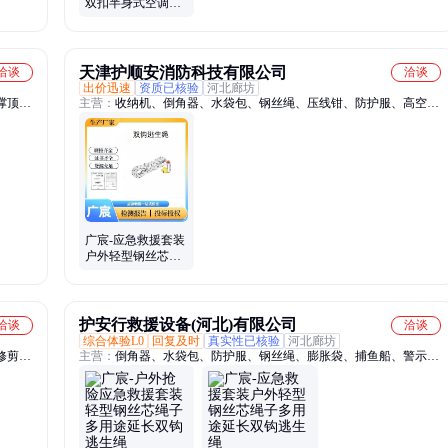
双扣半身式空调安
装延长绳单环双钩
安全绳 威固
天津护顺安消防科技有限公司
洽谈
洽谈
出价迅速
资质已核验
河北廊坊
撑顶
主营：
收纳机、倒角器、水袋包、钢丝绳、压线钳、防护服、高空
油桶、
锯、角磨机、劳保鞋、工具斗、隔膜泵、双肩包、探洞包、保暖服、
、棉帐
保温服、升降机、防鸟盒、校直器、液压钳、空调被、救生服、脚蹬
绳、除草机、防寒靴、抓绳器、高压泵
广宸-应急救援套装
户外轻型钢丝芯绳
子多用途延长双钩
逃生绳
护安行救援设备(河北)有限公司
洽谈
洽谈
综合体验L0
回复及时
真实性已核验
河北廊坊
修剪
主营：
倒角器、水袋包、防护服、钢丝绳、膨胀袋、捕鱼船、警示
流线、
牌、破销器、液压钳、整理架、燃油箱、高压泵、搜救灯、安全带、
、防蜂
刀闸板、抽水泵、气垫船、绝缘杆、橡皮艇、弯排机、月球灯、救生
衣、吸油毡、排水管、照明灯、扩音器