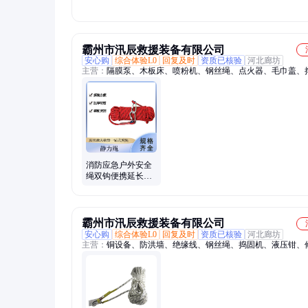
磨静力绳
霸州市汛辰救援装备有限公司
安心购
综合体验L0
回复及时
资质已核验
河北廊坊
主营：
隔膜泵、木板床、喷粉机、钢丝绳、点火器、毛巾盖、
器、午休床、露营灯、灭火泵、救生圈、消防泵、保护鞋、背
离心泵、救生衣、割灌机、工作服、照明灯、救援鞋、隔热服
篷、雷锋帽、防寒棉袄、救援手套、绝缘支线
消防应急户外安全
绳双钩便携延长逃
生绳钢丝芯登山耐
磨静力绳
霸州市汛辰救援装备有限公司
安心购
综合体验L0
回复及时
资质已核验
河北廊坊
主营：
铜设备、防洪墙、绝缘线、钢丝绳、捣固机、液压钳、
机、除雪机、锂电池、隔热帽、除草机、铣挖机、拆房剪、引
测试仪、动力泵、钓鱼船、绝缘鞋、放线车、登高板、结线夹
服、土工布、气动植、拉缆机、清理机