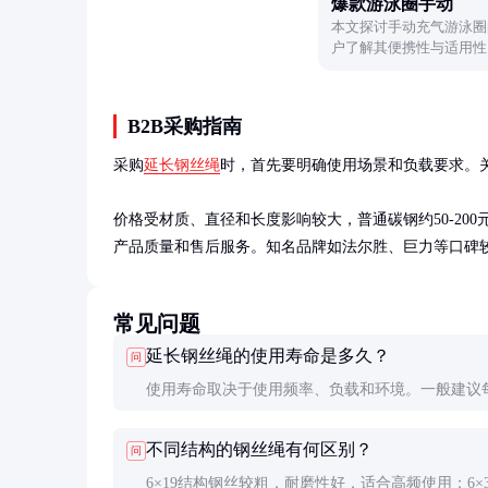
爆款游泳圈手动
本文探讨手动充气游泳圈
户了解其便携性与适用性
B2B采购指南
采购
延长钢丝绳
时，首先要明确使用场景和负载要求。关键
价格受材质、直径和长度影响较大，普通碳钢约50-200元
产品质量和售后服务。知名品牌如法尔胜、巨力等口碑
常见问题
延长钢丝绳的使用寿命是多久？
问
使用寿命取决于使用频率、负载和环境。一般建议每
年更换一次，或在发现明显磨损、断丝时立即更换
不同结构的钢丝绳有何区别？
问
或重载使用环境下，寿命可能缩短至1年左右。
6×19结构钢丝较粗，耐磨性好，适合高频使用；6×3