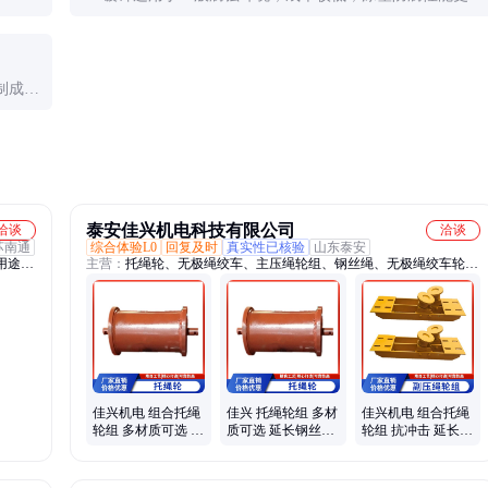
。选购
优，特别适合海洋等高腐蚀环境，但价格较高。潮湿或多
盐环境建议选择涂塑产品。
制成本
高，适
泰安佳兴机电科技有限公司
洽谈
洽谈
苏南通
综合体验L0
回复及时
真实性已核验
山东泰安
用途钢
主营：
托绳轮、无极绳绞车、主压绳轮组、钢丝绳、无极绳绞车轮
组、副压绳轮组、托绳轮组、尾轮、弯道轮组
佳兴机电 组合托绳
佳兴 托绳轮组 多材
佳兴机电 组合托绳
轮组 多材质可选 延
质可选 延长钢丝绳
轮组 抗冲击 延长钢
长钢丝绳寿命 源头
寿命 库存充足
丝绳寿命 库存充足
工厂