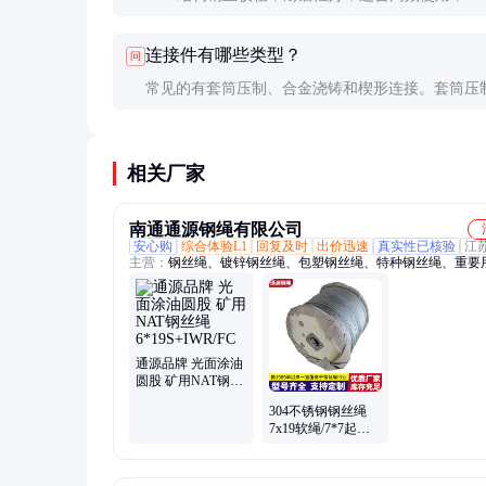
构钢丝较细，柔韧性好，适合需要频繁弯曲的场景
连接件有哪些类型？
问
时需根据具体需求选择。
常见的有套筒压制、合金浇铸和楔形连接。套筒压
低，适用于中小负载；合金浇铸和楔形连接强度更
合重载或高频使用场景。
相关厂家
南通通源钢绳有限公司
安心购
综合体验L1
回复及时
出价迅速
真实性已核验
江
主营：
钢丝绳、镀锌钢丝绳、包塑钢丝绳、特种钢丝绳、重要
丝绳
通源品牌 光面涂油
圆股 矿用NAT钢丝
绳6*19S+IWR/FC
304不锈钢钢丝绳
7x19软绳/7*7起重
吊装索具耐腐蚀多
规格