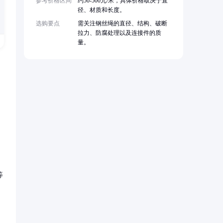
参考价格区间
约50-500元/米，具体价格取决于直
径、材质和长度。
选购要点
需关注钢丝绳的直径、结构、破断
拉力、防腐处理以及连接件的质
量。
等