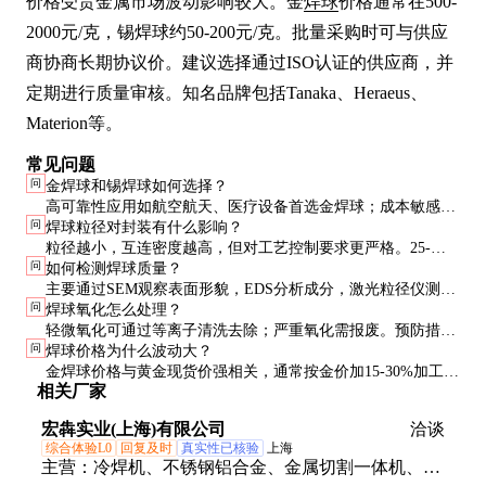
价格受贵金属市场波动影响较大。金
焊球
价格通常在500-
2000元/克，锡焊球约50-200元/克。批量采购时可与供应
商协商长期协议价。建议选择通过ISO认证的供应商，并
定期进行质量审核。知名品牌包括Tanaka、Heraeus、
Materion等。
常见问题
问
金焊球和锡焊球如何选择？
高可靠性应用如航空航天、医疗设备首选金焊球；成本敏感型
问
焊球粒径对封装有什么影响？
产品如消费电子可选用锡焊球。金焊球性能更稳定但成本高10
粒径越小，互连密度越高，但对工艺控制要求更严格。25-
倍以上。
问
如何检测焊球质量？
50μm焊球需要高精度贴装设备，良率管理是关键。
主要通过SEM观察表面形貌，EDS分析成分，激光粒径仪测量
问
焊球氧化怎么处理？
尺寸分布。键合拉力测试是最终性能验证手段。
轻微氧化可通过等离子清洗去除；严重氧化需报废。预防措施
问
焊球价格为什么波动大？
包括充氮储存、控制环境湿度、缩短开封后使用时间。
金焊球价格与黄金现货价强相关，通常按金价加15-30%加工
相关厂家
费。锡价波动也会影响锡焊球成本，但幅度较小。
宏犇实业(上海)有限公司
洽谈
综合体验L0
回复及时
真实性已核验
上海
主营：
冷焊机、不锈钢铝合金、金属切割一体机、导