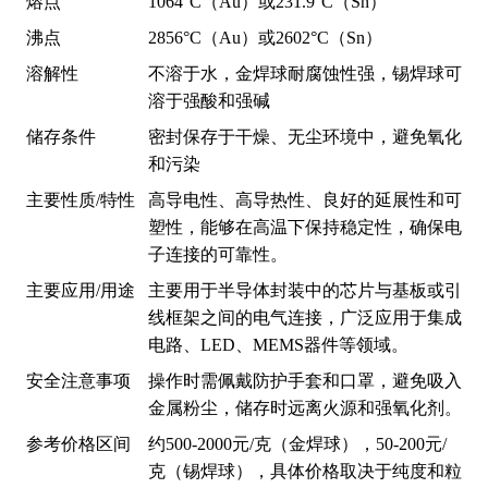
熔点
1064°C（Au）或231.9°C（Sn）
沸点
2856°C（Au）或2602°C（Sn）
溶解性
不溶于水，金焊球耐腐蚀性强，锡焊球可
溶于强酸和强碱
储存条件
密封保存于干燥、无尘环境中，避免氧化
和污染
主要性质/特性
高导电性、高导热性、良好的延展性和可
塑性，能够在高温下保持稳定性，确保电
子连接的可靠性。
主要应用/用途
主要用于半导体封装中的芯片与基板或引
线框架之间的电气连接，广泛应用于集成
电路、LED、MEMS器件等领域。
安全注意事项
操作时需佩戴防护手套和口罩，避免吸入
金属粉尘，储存时远离火源和强氧化剂。
参考价格区间
约500-2000元/克（金焊球），50-200元/
克（锡焊球），具体价格取决于纯度和粒