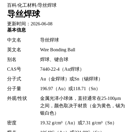
百科
化工材料
导丝焊球
/
/
导丝焊球
更新时间：2026-06-08
基本信息
中文名
导丝焊球
英文名
Wire Bonding Ball
别名
焊球、键合球
CAS号
7440-22-4（Au焊球）
分子式
Au（金焊球）或Sn（锡焊球）
分子量
196.97（Au）或118.71（Sn）
外观/性状
金属光泽小球体，直径通常在25-100μm
之间，颜色取决于材质（金为黄色，锡为
银白色）
密度
19.32 g/cm³（Au）或7.31 g/cm³（Sn）