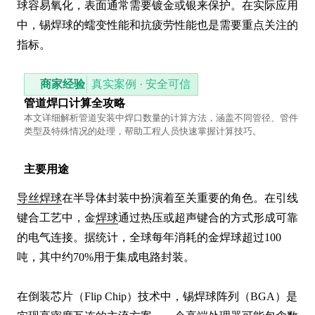
球容易氧化，表面通常需要镀金或银来保护。在实际应用
中，锡焊球的蠕变性能和抗疲劳性能也是需要重点关注的
指标。
商家经验
真实案例 · 安全可信
管道焊口计算全攻略
本文详细解析管道安装中焊口数量的计算方法，涵盖不同管径、管件
类型及特殊情况的处理，帮助工程人员快速掌握计算技巧。
主要用途
导丝焊球
在半导体封装中扮演着至关重要的角色。在引线
键合工艺中，金
焊球
通过热压或超声键合的方式形成可靠
的电气连接。据统计，全球每年消耗的金焊球超过100
吨，其中约70%用于集成电路封装。

在倒装芯片（Flip Chip）技术中，锡焊球阵列（BGA）是