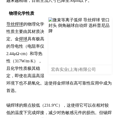
越来越精细，目前主流尺寸已降至50μm以下。
物理化学性质
导丝焊球
的物理化学
性质主要由其材质决
定。金
焊球
具有极高
的导电性（电阻率仅
2.44μΩ·cm）和导热
性（317W/m·K），
且化学性质极其稳
宏犇实业(上海)有限公司
定，即使在高温高湿
环境下也不易氧化。这使得金焊球在高可靠性应用中成为
首选。

锡焊球的熔点较低（231.9°C），这使得它可以在相对较
低的温度下完成焊接，减少对热敏感元件的损伤。但锡焊