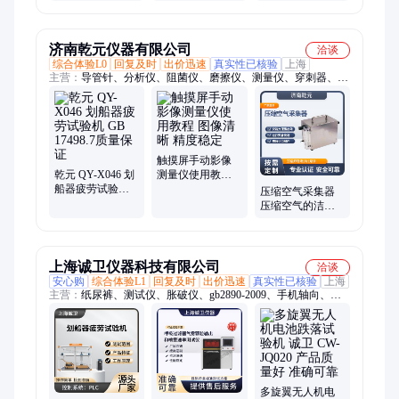
身路径厂家 广场
外健身器材大全
公园器械划船机
小区健身路径厂
家
济南乾元仪器有限公司
洽谈
综合体验L0
回复及时
出价迅速
真实性已核验
上海
主营：
导管针、分析仪、阻菌仪、磨擦仪、测量仪、穿刺器、测
试台、灭火剂、安全阀、针针管、宠物机、螺旋夹、定硫仪、匀
胶机、导热仪、挺度仪、采血袋、酸度计、轮椅车、性测试、润
滑脂、缝合针、打火机、粘度计、注射器
触摸屏手动影像
乾元 QY-X046 划
测量仪使用教程
船器疲劳试验机
图像清晰 精度稳
压缩空气采集器
GB 17498.7质量保
定
压缩空气的洁净
证
度 前置式流量调
节
上海诚卫仪器科技有限公司
洽谈
安心购
综合体验L1
回复及时
出价迅速
真实性已核验
上海
主营：
纸尿裤、测试仪、胀破仪、gb2890-2009、手机轴向、三
角针刃、过滤效率、电子织物、跌落试验机、注射针针管、医用
缝合针、针护套分离、缺陷检测机、雾化检测仪、表面张力仪、
防护服合成、防护服静电、线径测量仪、过滤器滤除、皮下穿刺
针、卫生巾吸水、冲击试验机、留置针穿刺、橡胶塞垫片、注射
针针座
多旋翼无人机电