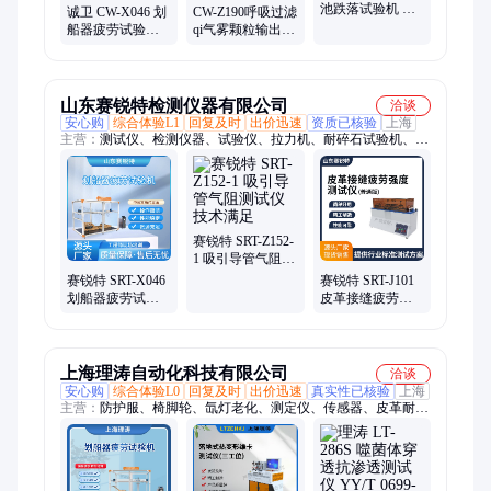
池跌落试验机 诚
诚卫 CW-X046 划
CW-Z190呼吸过滤
卫 CW-JQ020 产
船器疲劳试验机
qi气雾颗粒输出和
品质量好 准确可
EN957-7:1999 ISO
喷雾速率测试仪
靠
20957-7:2005
YYT1743-2021
山东赛锐特检测仪器有限公司
洽谈
安心购
综合体验L1
回复及时
出价迅速
资质已核验
上海
主营：
测试仪、检测仪器、试验仪、拉力机、耐碎石试验机、鲁
尔圆锥测试仪
赛锐特 SRT-Z152-
1 吸引导管气阻测
试仪 技术满足
赛锐特 SRT-X046
赛锐特 SRT-J101
划船器疲劳试验
皮革接缝疲劳强
机 EN957-7:1999
度测试仪 产品参
测试稳定 产品参
数 使用防范
数
上海理涛自动化科技有限公司
洽谈
安心购
综合体验L0
回复及时
出价迅速
真实性已核验
上海
主营：
防护服、椅脚轮、氙灯老化、测定仪、传感器、皮革耐
折、落球回弹、测试仪、试验箱、耐磨仪、耐擦洗、检测仪、雾
化仪、试验机、试验仪、刮擦仪、测试箱、风速仪、整鞋耐磨、
对色灯箱、呼吸气密、医用口罩、智能仪器、拧压滚轮、床毯燃
烧