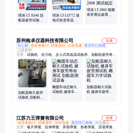
理涛 LT-286S 噬菌
体穿透抗渗透测
理涛 LT-X046 划
理涛 LT-LD772 落
试仪 YY/T 0699-
船器疲劳试验机
地式热变形温度
2008 测试稳定
GB 17498.7 售后
测定仪 GB/T1633-
完善
2000 技术参数
苏州检卓仪器科技有限公司
洽谈
安心购
综合体验L0
回复及时
出价迅速
真实性已核验
江苏苏州
主营：
试验机、拉力机、步入式高低温试验房、划船机疲劳寿命
测试机、氙灯老化试验箱、恒温恒湿试验箱、平板硫化机、开炼
机、密炼机、热压机
椭圆车动态耐久
划船器耐久试验
试验机 健身车疲
机 健身车疲劳测
划船器耐久疲劳
劳寿命测试 划船
试机 椭圆车力学
试验机 划船机疲
器测试设备
试验机
劳寿命测试机 健
身车检测设备
江苏力王弹簧有限公司
洽谈
综合体验L0
回复及时
出价迅速
真实性已核验
河北唐山
主营：
板片弹簧、拉伸弹簧、异形弹簧、热卷弹簧、压缩弹簧、
不锈钢弹簧、不锈钢压簧、异形圆柱弹簧、不锈钢模具弹簧