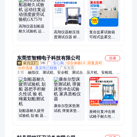
机、落球冲击试验机、纸箱夹持力试验机、斜面冲击试验机、盐
雾试验箱、淋雨试验箱、耳机测试试验机、耳机扭曲试验机、耳
机夹持力试验机、弹簧测试试验机、线材摇摆试验机、线材弯曲
试验机、自行车检测设备、线材扭转试验机、模拟运输振动试验
机、拉力试验机、电磁振动试验机、车架振动试验机
高翔仪器划船器
耐久试验机 运动
高翔仪器耐压强
复合盐雾试验箱
往复运动强度疲
度测试仪器 材料
可程式盐雾交变
劳试验机GX7570
压力试验机供应
箱 精密型干湿箱
东莞笠智精电子科技有限公司
洽谈
5年
厂
安心购
综合体验L0
回复及时
出价迅速
真实性已核验
广东东莞
主营：
融指仪、测试机、安全帽、测试台、压片机、安检线、电
池杆、测试仪、试验箱、冲击仪、试验机、口罩机、喷涂机、比
色箱、冲击测试、工业烤箱、检测仪器、工业脚轮、数显球拍、
疲劳试验仪、拉力试验台、漆膜冲击器、纸张取样器、整体实验
室、四轮滑板车
康奈尔型床垫测
划船器耐久疲劳
试机 弹簧床垫冲
座椅往复冲击测
试验机 划 船 器把
击试验机 家具质
试椅子耐久性测
手杆耐久性试 验
检仪器
试机循环加载测
机 绳索划船测试
试设备综合性能
机
试验