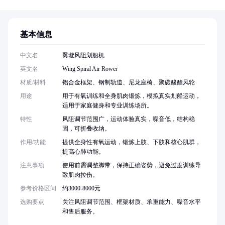
基本信息
中文名
翼璇风阻划船机
英文名
Wing Spiral Air Rower
材质/材料
铝合金框架、钢制轨道、尼龙座椅、聚碳酸酯风轮
用途
用于有氧训练和全身肌肉锻炼，模拟真实划船运动，
适用于家庭健身和专业训练场所。
特性
风阻调节范围广，运动体验真实，噪音低，结构稳
固，可折叠收纳。
作用/功能
提供全身性有氧运动，锻炼上肢、下肢和核心肌群，
提高心肺功能。
注意事项
使用前需调整脚带，保持正确姿势，避免过度训练导
致肌肉拉伤。
参考价格区间
约3000-8000元
选购要点
关注风阻调节范围、框架材质、承重能力、噪音水平
和售后服务。