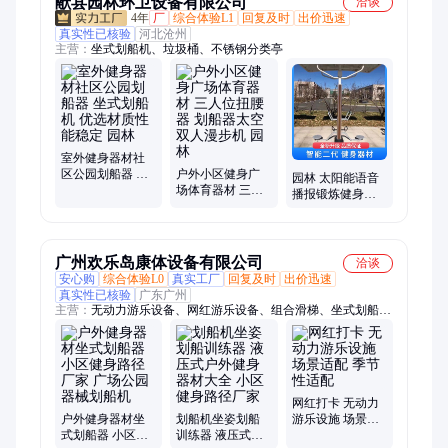
献县园林环卫设备有限公司
洽谈
4年
厂
综合体验L1
回复及时
出价迅速
真实性已核验
河北沧州
主营：
坐式划船机、垃圾桶、不锈钢分类亭
室外健身器材社
区公园划船器 坐
户外小区健身广
园林 太阳能语音
式划船机 优选材
场体育器材 三人
播报锻炼健身器
质性能稳定 园林
位扭腰器 划船器
材 智能太空漫步
太空双人漫步机
机 划船器腰背按
园林
摩器
广州欢乐岛康体设备有限公司
洽谈
安心购
综合体验L0
真实工厂
回复及时
出价迅速
真实性已核验
广东广州
主营：
无动力游乐设备、网红游乐设备、组合滑梯、坐式划船
机、儿童乐园设备、幼儿园滑梯、公园游乐设施、游乐设备、幼
儿园家具、大型组合滑梯、木质滑梯、户外健身器材、不锈钢滑
梯、半透明滑梯、玻璃钢滑梯、螺旋滑梯、s型滑梯、无动力乐
园、游乐场设备、幼儿园桌椅、幼儿园床、田园综合体、塑料儿
童滑梯、景区游乐设备、丛林穿越设备
网红打卡 无动力
户外健身器材坐
划船机坐姿划船
游乐设施 场景适
式划船器 小区健
训练器 液压式户
配 季节性适配