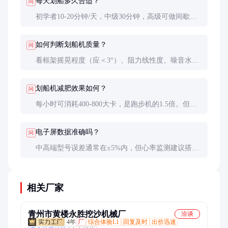
每天划船多久合适？
问
初学者10-20分钟/天，中级30分钟，高级可做间歇训
练。建议配合其他运动，避免单一肌肉过度疲劳。
如何判断划船机质量？
问
看框架摇晃程度（应＜3°）、阻力线性度、噪音水平
和数据准确性。建议实地试用后再购买。
划船机减肥效果如何？
问
每小时可消耗400-800大卡，是跑步机的1.5倍。但需
配合饮食控制，建议每周3-5次，每次30分钟以上。
电子屏数据准确吗？
问
中高端型号误差通常在±5%内，但心率监测建议搭配
专业胸带。功率计校准过的机型数据最可靠。
相关厂家
青州市黄楼永胜挖沙机械厂
洽谈
4年
厂
综合体验L1
回复及时
出价迅速