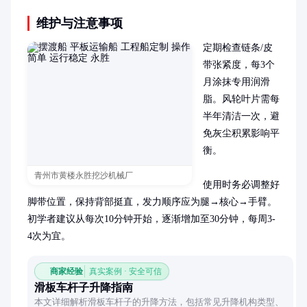
维护与注意事项
定期检查链条/皮
带张紧度，每3个
月涂抹专用润滑
脂。风轮叶片需每
半年清洁一次，避
免灰尘积累影响平
衡。

青州市黄楼永胜挖沙机械厂
使用时务必调整好
脚带位置，保持背部挺直，发力顺序应为腿→核心→手臂。
初学者建议从每次10分钟开始，逐渐增加至30分钟，每周3-
4次为宜。
商家经验
真实案例 · 安全可信
滑板车杆子升降指南
本文详细解析滑板车杆子的升降方法，包括常见升降机构类型、