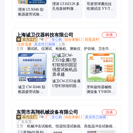
理涛 LT-HZ129 多
导尿管球囊抗拉
孔包装材料微生
性测试仪 YY/T
理涛 LT-X046 划
物等级测试仪
0325-2022 配砝码
船器疲劳试验机
（暴露室法）
理涛 LT-Z222
EN957-7:1999 简
单好用
上海诚卫仪器科技有限公司
洽谈
7年
厂
安心购
综合体验L1
回复及时
出价迅速
真实性已核验
上海
主营：
测试机、仪测试、检验机、测验仪、护目镜、卫生巾、
astmf2992、测定机、耐磨仪、强力仪、nbs橡胶、织物胀、卫生
纸、老化箱、检测仪、灼热丝、试验机、试验仪、纸尿裤、能检
验、测定仪、呼吸气密、测试温度、口罩耳带、性测试仪
诚卫CW-Z353金属
U型钉软组织固定
诚卫 CW-X046 划
牙科旋转器械检
强度试验机品质
船器疲劳试验机
测设备 YY0059.2-
卓越
EN957-7:1999 ISO
1991 诚卫 CW-
20957-7:2005
Z033 操作简单
东莞市高翔机械设备有限公司
洽谈
7年
厂
安心购
综合体验L1
真实性已核验
广东东莞
主营：
机械冲击试验机、恒温恒湿试验箱、高低温冲击试验箱、
跌落试验机、振动试验机、包装抗压试验机、全自动插拔力试验