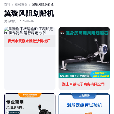
百科
/
机械设备
/
翼璇风阻划船机
翼璇风阻划船机
更新时间：2026-06-16
青州市黄楼永胜挖沙机械厂
颍上卓越电子商务有限公司