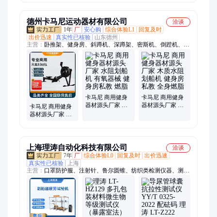
专业器材
签打印机
婚宴灯3W单红激
光
德州卡马尼运动器材有限公司
洽谈
1年
厂
安心购
综合体验L1
回复及时
出价迅速
真实性已核验
山东德州
主营：
卧推架、健身房、斜蹲机、深蹲架、密斯机、倒蹬机、训
练架、杠铃片架、健身塑形、健身器械、肌肉塑形、肌肉塑型、
肩部肌肉、背肌塑形、健身器材、可调腹肌板、小腿训练器、深
蹲训练器、商用跑步机、壶铃收纳架、杠铃杆收纳架、商用健身
源头、双臂机训练器、全身肌肉训练、低拉背训练器
卡马尼 商用健身
卡马尼 商用健身
器材源头厂家 水
器材源头厂家 木
卡马尼 商用健身
阻划船机 有氧器
质水阻划船机 健
器材源头厂家 链
械 健身房私教 燃
身房 私教 全身燃
条风阻划船机 有
脂
脂
氧器械 健身房私
教
上海理涛自动化科技有限公司
洽谈
7年
厂
综合体验L0
回复及时
出价迅速
真实性已核验
上海
主营：
口罩防护服、注射针、鲁尔圆锥、纺织类检测仪器、测定
仪、传感器、对色箱、硬度计、测试仪、试验箱、百格刮擦、疲
劳强度测试仪、织物燃烧、缝合针、试验仪、刮擦仪