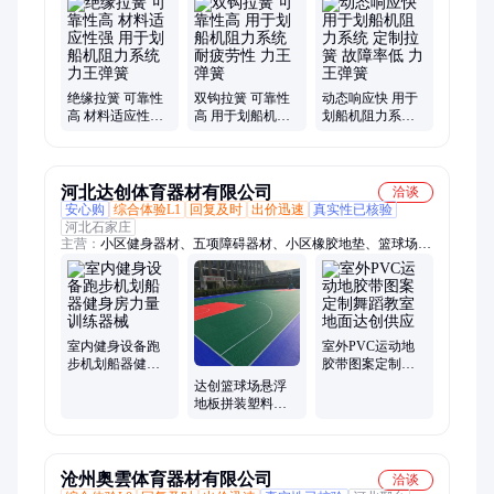
绝缘拉簧 可靠性
双钩拉簧 可靠性
动态响应快 用于
高 材料适应性强
高 用于划船机阻
划船机阻力系统
用于划船机阻力
力系统 耐疲劳性
定制拉簧 故障率
系统 力王弹簧
力王弹簧
低 力王弹簧
河北达创体育器材有限公司
洽谈
安心购
综合体验L1
回复及时
出价迅速
真实性已核验
河北石家庄
主营：
小区健身器材、五项障碍器材、小区橡胶地垫、篮球场悬
浮拼装地板、篮球场体育馆看台座椅、室内外运动地胶、足球场
草坪、移动篮球架、塑胶地面、硅pu材料篮球场、塑胶跑道、警
犬训练器材、八项障碍器材、公园广场室外健身器材、儿童滑
梯、仿真滑冰场、陆地冰壶、休闲座椅
室内健身设备跑
室外PVC运动地
步机划船器健身
胶带图案定制舞
房力量训练器械
蹈教室地面达创
达创篮球场悬浮
供应
地板拼装塑料地
面材料安装简单
便捷
沧州奥雲体育器材有限公司
洽谈