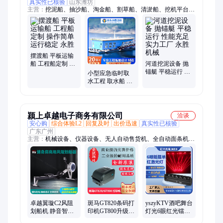
真实性已核验
山东潍坊
主营：
挖泥船、抽沙船、淘金船、割草船、清淤船、挖机平台、
保洁船
摆渡船 平板运输
船 工程船定制 操
河道挖泥设备 抛
作简单 运行稳定
锚艇 平稳运行 性
小型应急临时取
永胜
能充足 实力工厂
水工程 取水船 永
永胜机械
胜 20年经验 源头
厂家 可现场勘测
颍上卓越电子商务有限公司
洽谈
安心购
综合体验L2
回复及时
出价迅速
真实性已核验
广东广州
主营：
机械设备、仪器设备、无人自动售货机、全自动面条机、
工业级台式钻床、发票打印机、电动攻丝机、新中式挂钟、电子
时钟、成人用品无人售货机、柴油机、攻丝机、吧台收银台、茶
叶揉捻机、便携式钻井机、齿爪粉碎机、智慧电子班牌、证卡打
印机、小卡片打印机、家用小型车床、高低温试验箱
卓越翼璇C2风阻
斑马GT820条码打
yszyKTV酒吧舞台
划船机 静音智能
印机GT800升级款
灯光6眼红光镭射
家用商用 健身房
标签机不干胶标
光束激光效果灯