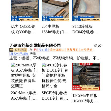
伏支架、不等边角钢、热轧角钢、紫铜排、紫铜管、
Q235B镀锌槽钢、镀锌花纹板、Q235B镀锌方管、镀
锌方矩管、空调铜管、太阳能光伏支架、镀铝锌彩涂
卷、光亮镀锡铜排、锌铝镁檩条、镀锌角钢、T型
钢、42CrMo圆钢、镀铝锌板
亿力 Q355C钢
20#中厚板
ST13冷轧板
板 Q390E卷板
16Mn钢板 门窗
DC04冷轧卷板
门窗护栏用板
护栏用板 结构
门窗护栏用板
可加工性强 规
稳定性强 厂家
安装便捷 常年
无锡市刘新金属制品有限公司
洽谈
格材质全
加工
供应
1年
档
安心购
综合体验L1
回复及时
出价迅速
真实性已核验
天津
主营：
铝板、不锈钢板、不锈钢角钢、护栏板、不锈
钢槽钢、不锈钢工字钢、不锈钢棒、不锈钢花纹板、
不锈钢黑棒、耐磨板、不锈钢管、合金铝板、铝合金
板、310S不锈钢板、1060铝板、304不锈钢板、304不
锈钢扁钢、304不锈钢角钢、310S不锈钢管、304不锈
钢槽钢、316L不锈钢工字钢、304不锈钢棒、拉丝不
20CrMn中厚板
SPCE冷轧卷板
锈钢板、201不锈钢带、309S不锈钢焊管、0Cr13不锈
15CrMn中厚板
A573钢板 门窗
DC01冷轧卷 门
钢管
HG60C钢板 门
护栏用板 安装
窗护栏用板 抗
窗护栏用板 可
便捷 自备库交
拉伸性优 规格