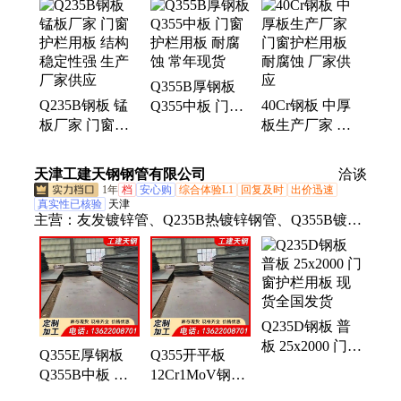
板、无缝钢管、20G锅炉管、A106无缝钢管、高压锅
炉管、Q235B镀锌角钢、Q235B镀锌槽钢、国标槽
钢、Q355B工字钢、合金板、热轧板、冷轧卷、容器
板、电梯构件、冷冻设备、冷轧钢板、冷轧盒板、合
Q355B厚钢板
金钢板、汽车大梁板、冷轧厚钢板、冶金设备用板、
Q235B钢板 锰
40Cr钢板 中厚
Q355中板 门窗
钢构建筑用板
板厂家 门窗护
板生产厂家 门
护栏用板 耐腐
栏用板 结构稳
窗护栏用板 耐
蚀 常年现货
定性强 生产厂
腐蚀 厂家供应
天津工建天钢钢管有限公司
洽谈
家供应
1年
档
安心购
综合体验L1
回复及时
出价迅速
真实性已核验
天津
主营：
友发镀锌管、Q235B热镀锌钢管、Q355B镀锌
钢管、护栏板、镀锌无缝管、友发镀锌无缝管、直缝
钢管、直缝焊管、镀锌螺旋钢管、直缝焊接钢管、螺
旋焊管、3PE螺旋焊管、不锈钢角钢、不锈钢中厚
板、镀锌钢管、热镀锌钢管、不锈钢槽钢、不锈钢H
Q235D钢板 普
型钢、Q355开平板、GB5310无缝钢管、304不锈钢角
板 25x2000 门窗
钢、拉丝不锈钢板、304不锈钢槽钢、2205不锈钢
Q355E厚钢板
Q355开平板
护栏用板 现货
板、304不锈钢扁钢、不锈钢工字钢
Q355B中板 门
12Cr1MoV钢板
全国发货
窗护栏用板 适
门窗护栏用板