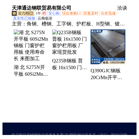
用范围广 量大
使用寿命长 规
天津通达钢联贸易有限公司
洽谈
便宜
格全交期短
1年
档
安心购
综合体验L1
回复及时
出价迅速
真实性已核验
云南临沧
主营：
角钢、槽钢、工字钢、护栏板、H型钢、镀锌
方管、镀锌方矩管、无缝方管、耐低温h型钢、镀锌
角钢、热轧板、中厚板、中板厂家、螺旋焊管、镀锌
管、Q235B镀锌方管、热镀锌H型钢、Q355B热镀锌
无缝、Q345B镀锌方管、热镀锌防滑钢板、电力用镀
Q235B钢板 普
锌槽钢、Q235B镀锌花纹板、Q235B镀锌角钢、
湖 北 S275N开
板 16x1500 门窗
Q355B热轧板、Q235B镀锌工字钢
Q390GJC钢板
平板 60Si2Mn钢
护栏用板 厂家
20CrMn开平板
板 门窗护栏用
现货批发
门窗护栏用板
板 使用寿命长
抗冲击性强 加
来图加工
工定做
药品医疗器械网络信息服务备案(京)网药械信息备字（2021）第00159号