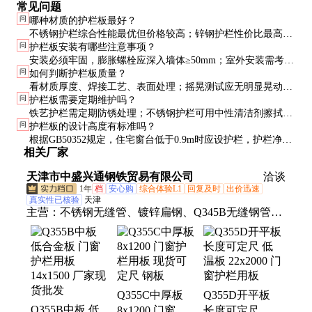
常见问题
问
哪种材质的护栏板最好？
不锈钢护栏综合性能最优但价格较高；锌钢护栏性价比最高；
问
护栏板安装有哪些注意事项？
铁艺护栏美观但易生锈。选择应根据预算和使用环境决定。
安装必须牢固，膨胀螺栓应深入墙体≥50mm；室外安装需考虑
问
如何判断护栏板质量？
排水设计；与墙体接缝处应做好防水处理。
看材质厚度、焊接工艺、表面处理；摇晃测试应无明显晃动；
问
护栏板需要定期维护吗？
优质产品会有正规检测报告。
铁艺护栏需定期防锈处理；不锈钢护栏可用中性清洁剂擦拭；
问
护栏板的设计高度有标准吗？
锌钢护栏一般无需特殊维护。
根据GB50352规定，住宅窗台低于0.9m时应设护栏，护栏净高
相关厂家
不应低于1.05m（六层及以下）或1.1m（六层以上）。
天津市中盛兴通钢铁贸易有限公司
洽谈
1年
档
安心购
综合体验L1
回复及时
出价迅速
真实性已核验
天津
主营：
不锈钢无缝管、镀锌扁钢、Q345B无缝钢管、
护栏板、大口径无缝管、304不锈钢管、高压无缝钢
管、锅炉用无缝管、Q355C无缝钢管、Q355D非标方
管、Q235B方管、无缝方管、GB5310无缝钢管、拉
丝不锈钢板、H型钢檩条、不锈钢H型钢
Q355C中厚板
Q355D开平板
Q355B中板 低
8x1200 门窗护
长度可定尺 低