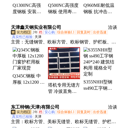
低温U型钢、车辆制造用型钢、锰板
Q1300NC高强
Q500NC高强度
Q960ME耐低温
度钢板 安装便
钢板 使用寿命
钢板 抗冲击
捷 2.5x1250 门
长 20x1500 门窗
10x2200 门窗护
窗护栏用板 规
护栏用板 定尺
栏用板 自备库
天津鑫天钢实业有限公司
洽谈
格全交期短
切割
交期短
2年
档
安心购
综合体验L1
回复及时
出价迅速
真实性已核验
天津
主营：
无缝钢管、欧标方管、欧标钢管、护栏板、欧
标无缝钢管、Q355B槽钢、Q355B角钢、欧标钢板、
欧标H型钢、Q355B镀锌圆管、精致钢扁钢、幕墙精
致钢、精致钢方管、精制钢幕墙方管、直角方管、尖
角方管、欧标无缝管、冷拔无缝钢管、热轧方管、精
Q345C钢板 中
制钢异形管、精密冷拉钢管、低温无缝管、幕墙方
S355NHH型钢
厚板 12x1200 门
管、精致钢直角方钢管、热轧无缝钢管、不等边角铁
塔机专用无缝方
ss490工字钢
窗护栏用板 厂
管 冷拔直角厚
240*240 建筑结
家现货
壁方矩管
构用 规格全可
280x280 石油管
东工特钢(天津)有限公司
定制
洽谈
道用
2年
档
安心购
综合体验L1
回复及时
出价迅速
真实性已核验
天津
主营：
欧标方管、美标无缝管、欧标无缝管、护栏