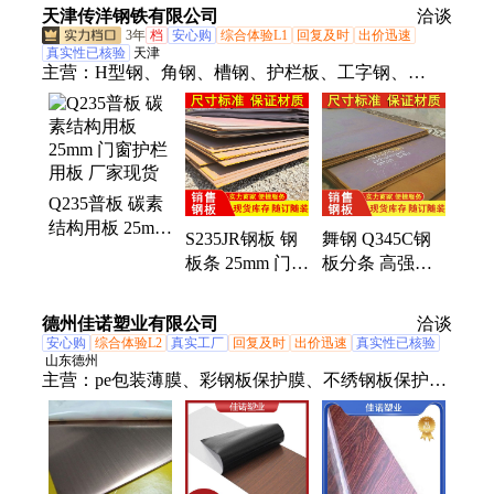
加工性强 规格
天津传洋钢铁有限公司
期短
尺寸全
洽谈
型号全
3年
档
安心购
综合体验L1
回复及时
出价迅速
真实性已核验
天津
主营：
H型钢、角钢、槽钢、护栏板、工字钢、
Q355D扁钢、Q235CH型钢、Q345CH型钢、Q345DH
型钢、Q355CH型钢、Q355DH型钢、Q235C槽钢、
Q355C槽钢、Q355D槽钢、Q355NE槽钢、Q235C角
钢、Q345C角钢、Q345D角钢、Q355C角钢、Q235C
Q235普板 碳素
钢板、Q345C钢板、Q345D钢板、Q355C钢板、
结构用板 25mm
Q235C工字钢、Q345C工字钢、Q235C方管
S235JR钢板 钢
舞钢 Q345C钢
门窗护栏用板
板条 25mm 门窗
板分条 高强度
厂家现货
护栏用板 尺寸
结构用板 14mm
可定制
门窗护栏用板
德州佳诺塑业有限公司
洽谈
批发便宜
安心购
综合体验L2
真实工厂
回复及时
出价迅速
真实性已核验
山东德州
主营：
pe包装薄膜、彩钢板保护膜、不绣钢板保护
膜、铝合金门窗保护膜、塑钢门窗保护膜、铝单板保
护膜、铝板保护膜、家具保护膜、玻璃保护膜、亚克
力板保护膜、踢脚线保护膜、电梯保护膜、电器保护
膜、防盗门保护膜、木门保护膜、外墙保温板保护