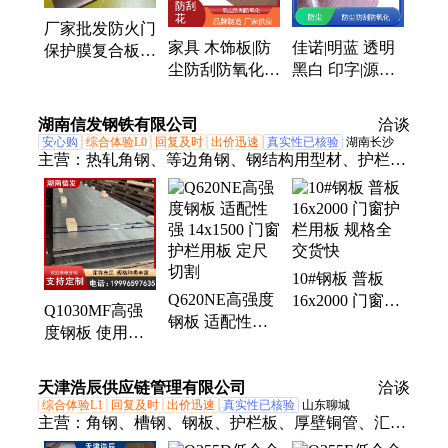
膜、塑料件保护膜、镀锌板保护膜、扣板保护膜、石
厂家批发防火门
英石保护膜、大理石保护膜
家具 木饰板|防
佳诺|明蓝 透明
保护膜复合板不
尘防刮防氧化|
黑白 印字|源头
锈钢板防盗门护
墙面装修保护
厂家 种类齐全|
栏铝塑门窗
膜|佳诺
板材保护膜
湖南信发钢铁有限公司
洽谈
安心购
综合体验L0
回复及时
出价迅速
真实性已核验
湖南长沙
主营：
热轧角钢、等边角钢、钢结构用型材、护栏
板、车辆制造用型钢
10#钢板 普板
Q620NE高强度
16x2000 门窗护
Q1030MF高强
钢板 适配性强
栏用板 规格全
度钢板 使用寿
14x1500 门窗护
交货快
命长 16x2200 门
栏用板 定尺切
窗护栏用板 规
天津浩辰供应链管理有限公司
割
洽谈
格材质全
综合体验L1
回复及时
出价迅速
真实性已核验
山东聊城
主营：
角钢、槽钢、钢板、护栏板、厚壁铜管、汇流
铜排、导电铜管、接地铜排、镀锡铜排、无缝钢管、