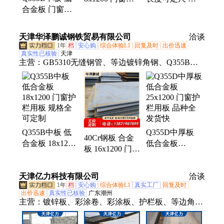
合金板 门窗护
栏用板 现货可
温板 22x2000 门
栏用板 14x1500
定尺 钢板
窗护栏用板
厂家现货批发
天津华泽鹏诚钢铁贸易有限公司
洽谈
1年
档
安心购
综合体验L1
回复及时
出价迅速
真实性已核验
天津
主营：
GB5310无缝钢管、等边镀锌角钢、Q355B无
缝钢管、护栏板、空调用紫铜管、Q355B槽钢、7075
铝管、铝合金管、镀锌H型钢、镀锌工字钢、镀锌方
矩管、Q235B镀锌无缝管、镀锌钢管、大口径直缝焊
管、Q235冷拔扁钢、热镀锌无缝钢管、大口径厚壁方
矩管、热镀锌圆管、SUS304不锈钢管、装饰不锈钢
Q355B中板 低
Q355D中厚板
方矩管、Q235热镀锌方管、Q355B镀锌角钢、Q355D
40Cr钢板 合金
合金板 18x1200
低合金板
无缝钢管、Q345C合金管、GB6479无缝钢管、20G无
板 16x1200 门窗
门窗护栏用板
25x1200 门窗护
缝钢管
护栏用板 规格
规格全可定制
栏用板 品种全
全交期短
天津亿力科技有限公司
发货快
洽谈
1年
档
安心购
综合体验L1
真实工厂
回复及时
出价迅速
真实性已核验
广东潮州
主营：
镀锌板、彩涂卷、彩涂板、护栏板、等边角
钢、Q355B槽钢、Q355CH型钢、工字钢、锌铝镁光