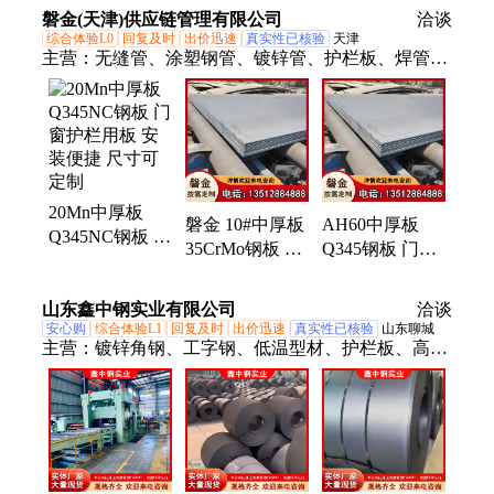
饰幕墙建设用
持来图订制 专
难件加工 专业
磐金(天津)供应链管理有限公司
洽谈
整车价优
业做锈
做锈
综合体验L0
回复及时
出价迅速
真实性已核验
天津
主营：
无缝管、涂塑钢管、镀锌管、护栏板、焊管、
方管、角钢、槽钢、工字钢、H型钢
20Mn中厚板
磐金 10#中厚板
AH60中厚板
Q345NC钢板 门
35CrMo钢板 门
Q345钢板 门窗
窗护栏用板 安
窗护栏用板 韧
护栏用板 适用
装便捷 尺寸可
性好 厂商零售
范围广 规格全
山东鑫中钢实业有限公司
定制
洽谈
发货快
安心购
综合体验L1
回复及时
出价迅速
真实性已核验
山东聊城
主营：
镀锌角钢、工字钢、低温型材、护栏板、高强
钢板、美标槽钢、耐低温角钢、非标低温钢板、耐低
温合金钢板、Q235镀锌角钢、Q355角钢、Q355E工
字钢、Q235镀锌H型钢、20CrMo圆钢、20CrMo钢
板、1Cr5Mo钢板、Q355镀锌槽钢、英标等边角钢、
高强度低温H型钢、正火工字钢、开平板切割加工、