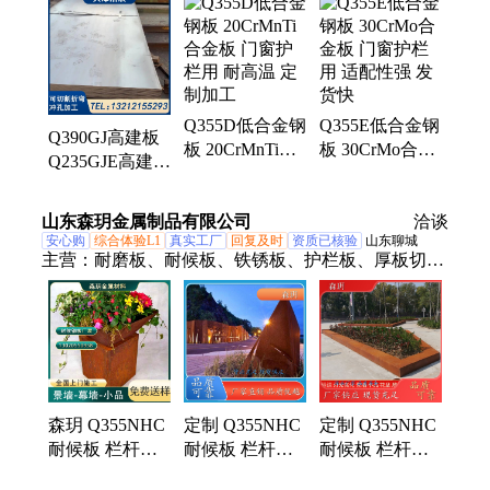
石油裂化管、方管、紫铜排、3087中低压锅炉管、热
轧无缝管、合金板、Q355B无缝钢管、Q355D无缝
管、GB9948无缝钢管、Q345B无缝管、Q355D角
钢、Q355D槽钢、不等边角钢、Q355C等边角钢、
Q355D低合金钢
Q355E低合金钢
20G高压锅炉管
Q390GJ高建板
板 20CrMnTi合
板 30CrMo合金
Q235GJE高建钢
金板 门窗护栏
板 门窗护栏用
板 门窗护栏用
用 耐高温 定制
适配性强 发货
承载能力大 规
山东森玥金属制品有限公司
加工
快
洽谈
格全
安心购
综合体验L1
真实工厂
回复及时
资质已核验
山东聊城
主营：
耐磨板、耐候板、铁锈板、护栏板、厚板切
割、耐磨钢板、耐候钢板
森玥 Q355NHC
定制 Q355NHC
定制 Q355NHC
耐候板 栏杆护
耐候板 栏杆护
耐候板 栏杆护
栏 门窗包边 装
栏 门窗包边 支
栏 门窗包边 疑