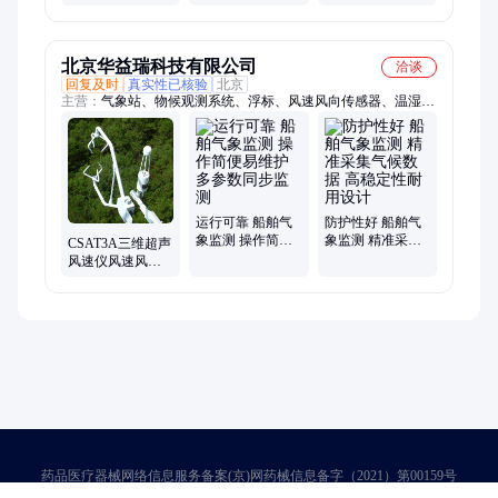
BN-FSX95485输
厨房油气检测仪
量检测仪变送器
出风速检测仪测
非甲烷浓度在线
汽车暖通空调测
定仪测风仪
监测
风仪
北京华益瑞科技有限公司
洽谈
回复及时
真实性已核验
北京
主营：
气象站、物候观测系统、浮标、风速风向传感器、温湿度
传感器、能见度传感器、船载气象站
运行可靠 船舶气
防护性好 船舶气
象监测 操作简便
象监测 精准采集
CSAT3A三维超声
易维护 多参数同
气候数据 高稳定
风速仪风速风向
步监测
性耐用设计
传感器高精度气
象测风仪风量检
测仪
药品医疗器械网络信息服务备案(京)网药械信息备字（2021）第00159号