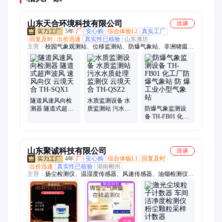
山东天合环境科技有限公司
洽谈
5年
厂
安心购
综合体验L2
真实工厂
回复及时
出价迅速
真实性已核验
山东潍坊
主营：
校园气象观测站、位移监测站、防爆气象站、非洲猪瘟检
测仪、泵吸式扬尘检测仪、雨量监测设备、气象监测站、水质在
线监测仪、gnss位移监测站、自动气象站、农业气象站、小型气
象站、校园气象站、手持气象站、防爆风速风向仪、超声波气象
站、车载气象站、便携式气象站、微型气象仪、土壤墒情监测
站、负氧离子监测站、水位监测站、农业四情监测站、化工厂防
爆气象站、网格化空气微站
隧道风速风向检
水质监测设备 水
测器 隧道式超声
质监测站 污水水
防爆气象监测设
波风 速风向仪 云
质处理监测仪 云
备 TH-FB01 化工
境天合 TH-SQX1
境天合 TH-QSZ2
厂防 爆气象站 防
爆工业小型气象
站
山东聚诚科技有限公司
洽谈
4年
厂
安心购
综合体验L1
回复及时
出价迅速
真实性已核验
湖南郴州
主营：
扬尘检测仪、温湿度传感器、风速传感器、油烟检测仪、
扬尘监测系统、扬尘监测仪、噪声监测系统