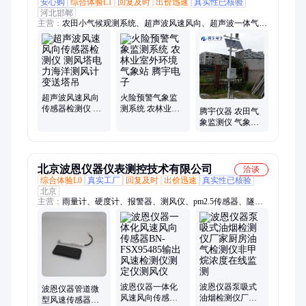
安心购
综合体验L1
回复及时
出价迅速
真实性已核验
河北邯郸
主营：
农田小气候观测系统、超声波风速风向、超声波一体气象
站、农业物联网传感器、农业智能物联网传感器、检测仪、传感
器、气象站、雨量监测站、翻斗雨量计、雨量计、气象仪、水位
计、报警器、超声波、测雨计
超声波风速风向
火险预警气象监
传感器检测仪 测
测系统 农林业室
腾宇仪器 农田气
风塔电力海洋测
外环境气象站 腾
象监测仪 气象检
风计变送塔吊
宇电子
测设备 林业气象
站
北京波恩仪器仪表测控技术有限公司
洽谈
综合体验L0
真实工厂
回复及时
出价迅速
真实性已核验
北京
主营：
雨量计、硬度计、报警器、测风仪、pm2.5传感器、隧道
一氧化碳检测仪、气体检测仪厂家、气体检测器、光透过率检测
器、COVI检测器、椭偏仪、测厚仪、墒情监测、扬尘监测、红
外测温、能见度仪、voc探测器、热成像仪、风速风向仪、隧道
能见度仪、超声波风速风向仪、探伤仪、水肥机
波恩仪器一体化
波恩仪器泵吸式
波恩仪器管道微
风速风向传感器
油烟检测仪厂家
型风速传感器风