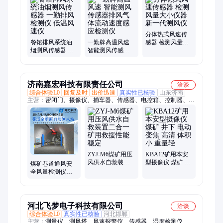
排风测量、防爆风量、压力风管、三杯风速、变送模块、水流感
应、多种管道、风速风向、热敏感应、风速传感、高温管道、感
应开关、流量开关
分体热式风速传
餐馆排风系统油
一勤牌高温风速
感器 检测风量大
烟测风传感器 一
智能测风传感器
小仪器 新一代测
勤排风检测仪 低
排风气体流动速
风仪
温风速仪
度感应检测仪
济南嘉宏科技有限责任公司
洽谈
综合体验L0
回复及时
出价迅速
真实性已核验
山东济南
主营：
密闭门、摄像仪、捕车器、传感器、电控箱、控制器、自
救装置、直流电源、电控装置、声光报警器、矿灯充电柜、栅栏
两用门、高分子板材、红外接收器、井口防爆门、立井防爆门、
红外发射器、矿用测风装置、跑车防护装置、自动测风装置、避
难硐室设备、平板防水闸门、可编程控制箱、无压调节风门、双
电源控制箱
ZYJ-M6煤矿用压
KBA12矿用本安
风供水自救装置
型摄像仪 煤矿 井
煤矿巷道通风安
二合一 矿用救援
下 电动变焦 高清
全风量检测仪超
性能稳定
体积小 重量轻
声波风速传感器
全断面自动测风
站
河北飞梦电子科技有限公司
洽谈
综合体验L0
真实性已核验
河北邯郸
主营：
测量仪、测风塔、风速报警仪、传感器、湿度检测仪、氮