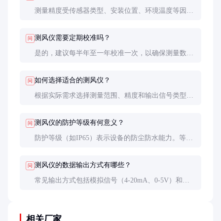
测量精度受传感器类型、安装位置、环境温度等因素
影响。超声波测风仪精度较高，但价格较贵；旋杯式
测风仪性价比高，但精度稍低。
测风仪需要定期校准吗？
问
是的，建议每半年至一年校准一次，以确保测量数据
的准确性。校准可由专业机构或厂家完成。
如何选择适合的测风仪？
问
根据实际需求选择测量范围、精度和输出信号类型。
例如，风力发电需高精度测风仪，而普通气象监测可
选择性价比更高的型号。
测风仪的防护等级有何意义？
问
防护等级（如IP65）表示设备的防尘防水能力。等级
越高，适应恶劣环境的能力越强，适合户外长期使
用。
测风仪的数据输出方式有哪些？
问
常见输出方式包括模拟信号（4-20mA、0-5V）和数
字信号（RS485、Modbus等），可根据数据采集系统
的需求选择。
相关厂家