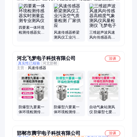
磷钾检测仪、五合一检测仪、风向记录仪、自动气象站、气象监
测仪、在线监测仪、环境监测站、辐射记录仪、气象监测系统、
手持负氧离子、在线监测系统、含盐量测定仪、一体式气象站、
环境监测系统、隧道风速监测、降雨量记录仪、雨量监测设备、
风力发电风向仪、超声波微气象仪、室外多功能系统
四要素一体环境
检测传感器实时
风速传感器桥梁
三维超声波风速
测量监测专业测
测风仪工业污染
风向传感器高精
风仪
空气质量检测 厂
度气象测风仪风
家供应
量检测仪 飞梦电
子
河北飞梦电子科技有限公司
洽谈
真实性已核验
河北邯郸
主营：
风速传感器
防爆型九要素一
防爆型六要素一
自动气象站测风
体环境检测传感
体环境检测传感
仪 防爆型七要素
器风速风向仪海
器测量检测仪风
一体环境检测传
上风测风
塔测风仪
感器FM-FB-7YH
邯郸市腾宇电子科技有限公司
洽谈