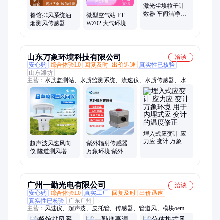
激光尘埃粒子计
数器 车间洁净度
餐馆排风系统油
微型空气站 FT-
检测仪 粉尘颗粒
烟测风传感器 一
WZ02 大气环境空
采样计数器
勤排风检测仪 低
气质量监测系统
温风速仪
网格化空气微站
山东万象环境科技有限公司
洽谈
安心购
综合体验L0
回复及时
出价迅速
真实性已核验
山东潍坊
主营：
水质监测站、水质监测系统、流速仪、水质传感器、水质
监测仪、测深仪、水文监测站、水位监测站、位移监测站、流量
监测站、流量计、电子水尺、水质分析仪、水质监测设备、雨量
监测站
埋入式应变计 应
力应 变计 万象环
超声波风速风向
紫外辐射传感器
境 ⽤于内埋式应
仪 隧道测风塔风
万象环境 紫外线
变计的温度修正
力发电风向变送
辐射检测仪测试
器 风 速传感器检
仪 响应时间短
测器
广州一勤光电有限公司
洽谈
安心购
综合体验L0
真实工厂
回复及时
出价迅速
真实性已核验
广东广州
主营：
风速仪、超声波、皮托管、传感器、管道风、模块oem、
风向仪、变送器、0-5v信号、管道排风、高温测量、测量探杆、