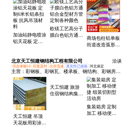
板、网格铝天花、拉弯铝方管天花、银行铝单板、加
油站双曲铝板
欧镁工艺高分子
加油站静电喷涂
膜白色铝方通
商场包柱铝单板
铝天花板 定制6
铝合金型材方管
街道改造弧形铝
米长铝条扣板
定制各种颜色
板定制造型厂家
抗风吊顶材料
直售
北京天工恒建钢结构工程有限公司
洽谈
综合体验L0
回复及时
出价迅速
真实性已核验
河北保定
主营：
彩钢板、彩钢瓦、楼承板、钢结构、彩钢房、
围挡板、围挡瓦、楼承瓦、彩钢复合板、彩钢活动
房、阳光板、彩石瓦、打包箱
天工恒建 旅游
住宿钢结构集装
箱房 打包箱式
彩钢房 拆装方
集装箱房 定制
便
加工 移动便捷
天工恒建 吊顶
组装切割型活动
天花板用彩涂板
房
彩钢瓦 抗风 轻