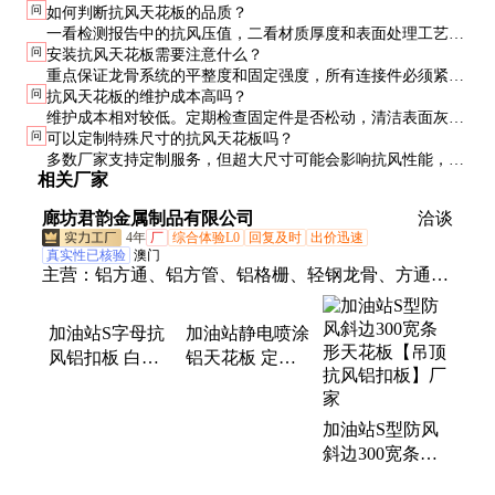
问
如何判断抗风天花板的品质？
特殊固定方式，能承受更大风压，而普通吊顶在强风环境下易
一看检测报告中的抗风压值，二看材质厚度和表面处理工艺，
变形脱落。材质选择也更注重强度。
问
安装抗风天花板需要注意什么？
三看龙骨系统的设计合理性。建议实地考察工程案例，观察使
重点保证龙骨系统的平整度和固定强度，所有连接件必须紧固
用效果。
问
抗风天花板的维护成本高吗？
到位。安装前要准确测量空间尺寸，留出适当的伸缩缝。建议
维护成本相对较低。定期检查固定件是否松动，清洁表面灰尘
由专业团队施工。
问
可以定制特殊尺寸的抗风天花板吗？
即可。优质产品使用寿命可达10-15年，远高于普通吊顶。
多数厂家支持定制服务，但超大尺寸可能会影响抗风性能，需
相关厂家
要特别设计。定制周期通常比标准产品长2-3周，成本也会相
应增加。
廊坊君韵金属制品有限公司
洽谈
4年
厂
综合体验L0
回复及时
出价迅速
真实性已核验
澳门
主营：
铝方通、铝方管、铝格栅、轻钢龙骨、方通隔
断、隔墙龙骨、铝瓦楞板、铝条扣板、烤漆龙骨、铝
天花扣板、复合板墙幕、铝合金方通、铝扣板吊顶、
加油站S字母抗
加油站静电喷涂
铝天花吊顶、防风条形扣板、镀锌龙骨吊顶、铝蜂窝
风铝扣板 白色
铝天花板 定制6
芯铝板、镀锌龙骨定制、阻燃铝板定制、网状方格天
长条铝条板铝合
米长铝条扣板
金天花板
抗风吊顶
花、铝瓦楞芯复合板、加油站吊顶扣板
加油站S型防风
斜边300宽条形
天花板【吊顶抗