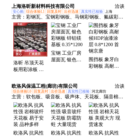
便易安装
上海洛昕新材料科技有限公司
洽谈
安心购
综合体验L1
回复及时
出价迅速
真实性已核验
上海
主营：
彩钢瓦、宝钢彩钢板、马钢彩钢板、氟碳彩钢
板、烨辉彩钢板、高耐候彩钢板、彩涂卷、青山宝钢
彩钢板、黄石宝钢彩钢板、高铝锌铝镁板、镀铝锌
板、压型钢板、马钢氟碳彩钢板、锌铝镁彩钢板、
820彩钢板、彩钢板、含硼彩钢卷、镀铝锌耐指纹本
宝钢 工业厂房
色板、铝锌镁钢卷、锌铝镁光板、镀铝锌光板、宝武
围挡板 象牙白
屋面瓦 银色彩
马钢彩钢板、华普彩钢板、彩钢卷、融合瓦
洛昕 吊顶天花
彩钢板 高耐候
钢板 锌铝镁基
板用彩涂板 宝
HDP油漆涂层
板 0.35*1200
钢彩钢板 抗震
0.8*1200 首钢京
抗风 漆面多样
欧洛风保温工程(廊坊)有限公司
唐
洽谈
综合体验L0
回复及时
出价迅速
真实性已核验
河北廊坊
主营：
软包板、吸音板、吸声体、天花板、隔音棉、
硅酸铝、玻璃棉、隔音板、隔音毡、吸音墙板、防撞
软包、吸音软包、植物纤维、无机纤维、声学材料、
防火材料、天花吊顶、吸音喷涂、矿物纤维、皮革软
包、吸音吊顶、隔音喷涂、隔音材料、布艺软包、喷
欧洛风 抗风性
欧洛风 抗风性
欧洛风 抗风性
涂设备