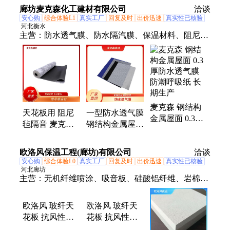
风铝扣板】厂家
廊坊麦克森化工建材有限公司
洽谈
安心购
综合体验L1
真实工厂
回复及时
出价迅速
真实性已核验
河北衡水
主营：
防水透气膜、防水隔汽膜、保温材料、阻尼隔
音毡、PVC防水卷材、TPO防水卷材、玻璃棉板、岩
棉板、岩棉保温板、玻璃棉卷毡、玻璃棉毡、阻尼隔
音板、热塑性聚氯乙烯PVC、穿孔吸音板、PE隔汽
膜、岩棉防火板、聚烯烃TPO防水卷材、聚丙烯防水
透气膜、保温装饰一体板、外墙保温一体板、PE聚乙
麦克森 钢结构
烯防水膜、聚氯乙烯PVC卷材、玻璃纤维卷毡、隔汽
天花板用 阻尼
一型防水透气膜
金属屋面 0.3厚
防潮膜、防火岩棉板
毡隔音 麦克森
钢结构金属屋面
防水透气膜 防
抗风性能强 长
防潮隔气膜 无
潮呼吸纸 长期
期生产
纺布材质 麦克
欧洛风保温工程(廊坊)有限公司
生产
洽谈
森供应
安心购
综合体验L0
真实工厂
回复及时
出价迅速
真实性已核验
河北廊坊
主营：
无机纤维喷涂、吸音板、硅酸铝纤维、岩棉天
花板、阻尼隔音毡、阻尼隔音板、聚氨酯减震垫、玻
纤吸音板、橡胶减震块、铝合金边框吸音板、墙体隔
欧洛风 玻纤天
欧洛风 玻纤天
音、穿孔铝扣吸音板、天花吊顶减震器、玻纤悬挂吸
花板 抗风性强
花板 抗风性强
声体、布艺软包吸音板、电梯井吸音板
维护方便 现货
易于安装 品种