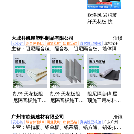
速发
多样
欧洛风 岩棉玻
纤天花板 抗风
性强 经久耐用
大量现货
大城县凯铎塑料制品有限公司
洽谈
安心购
综合体验L1
回复及时
出价迅速
真实性已核验
山东菏泽
主营：
阻尼隔音毡、隔音板、阻尼隔音板、墙体隔音
材料、隔音吸音板、防火阻尼隔音板、聚酯纤维隔音
板、复合吸声玻纤阻尼毡、聚酯纤维吸音棉、聚酯纤
维吸音毛毡、橡胶减振垫、装饰聚酯纤维吸音板、减
震隔音垫、防水减震砖、防撞装饰吸声板、防撞聚酯
纤维隔音板、矿棉防火阻尼隔声毡、自粘阻尼隔音
毡、聚酯纤维板棉
凯铎 天花板阻
凯铎 天花板阻
阻尼隔音毡 屋
尼隔音板施工
尼隔音板施工
顶施工用材料
车间可用 使用
工程装修用 售
耐高温酸碱透气
寿命长 抗风性
后无忧 抗风性
结实耐用 凯铎
广州市欧镁建材有限公司
洽谈
能强
能强
安心购
综合体验L0
回复及时
出价迅速
真实性已核验
广东广州
主营：
铝扣板、铝单板、铝幕墙、铝方通、铝条扣