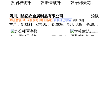
强 岩棉玻纤天
强 吸音玻纤天
强 岩棉天花板
花板 易于安装
花板 防霉防蛀
美观大方 现货
品种多样
大量现货
速发
四川川铝亿欢金属制品有限公司
洽谈
综合体验L0
回复及时
出价迅速
真实性已核验
四川成都
主营：
新材料、碳铝板、铝单板、铝天花板、长城
板、幕墙铝板、木纹铝板、外墙铝板、铝板廊架、装
饰铝板、装修铝板、拉丝铝板、打孔铝板、拉网铝
3.0mm厚铝天花
板、建筑铝板、烤瓷铝板、龙骨安装、异形铝板、行
板 学校建筑 无
政大楼、弧形铝板、转印铝板、包柱铝板、包工包
缝安装 抗风抗
震 航铝新材料
学校建筑2mm厚
料、石纹铝板、铝板吊顶
办公楼写字楼
装饰铝板 龙骨
1mm厚铝天花板
安装 强度更高
无缝安装 抗风
航铝新材料
抗震 航铝新材
廊坊贵贸节能科技有限公司
洽谈
料
安心购
综合体验L0
回复及时
出价迅速
真实性已核验
河北廊坊
主营：
保温板、吸音板、橡塑板、天花板、吸声体、
分户墙、复合板、吸音体、保温管、装饰板、一体
板、欧洛风、橡塑管、挤塑板、岩棉板、隔音棉、混
凝土、砂浆纸、铝纤维、岩棉管、硅酸铝、玻璃棉、