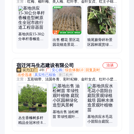
主营：
红梅、榆叶梅、美人梅、红叶李、金叶女贞、红王子锦
带、绿萼梅、小叶黄杨、大叶黄杨、红叶石楠、金森女贞、白玉
兰、红枫、垂丝海棠、红帽月季、丰花月季、水蜡、卫矛、红瑞
木、生态浮岛、黄金枸骨、人工浮床、高杆月季、五彩锦带、梅
花
基地供应15‑30公
分单杆香橼造型
出售 樱花 景区花
狼尾蕨骨碎补景
树原生全冠市政
园花镜造景花木
区园林观赏绿化
行道工程容器苗
庭院园林别墅绿
地栽根茎健壮
化工程苗 行道树
宿迁河马生态建设有限公司
洽谈
4年
厂
安心购
综合体验L0
回复及时
出价迅速
真实性已核验
浙江杭州
主营：
五彩锦带、法国冬青、彩叶杞柳、金叶女贞、红叶小檗、
梅花、榆叶梅、月季、红枫、海棠、大叶黄杨、小叶黄杨、金边
胡颓子、美人梅、红梅、八仙花、绣球花、亮金女贞、垂丝海
棠、龙柏、红王子锦带、紫荆、紫薇
基地出售 油松树
苗 常绿性观叶植
基地供应水毛花
丛生香橼树多杆
物 庭院小区园林
小苗阳台庭院景
精品全冠米径 8-
绿化造型风景树
观绿植栽培 园林
15cm小区景观造
水体造景观叶植
景移栽香橼苗木