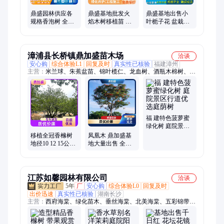
鼎盛园林供应各
鼎盛基地批发火
鼎盛基地出售小
规格香泡树 全冠
焰木树移植苗 园
叶栀子花 盆栽小
香橼树 苗圃自产
林绿化工程全冠
苗培育 花坛花带
自销 现挖现卖
喷泉树 多种规格
美化 品相好
漳浦县长桥镇鼎加盛苗木场
洽谈
安心购
综合体验L1
回复及时
真实性已核验
福建漳州
主营：
米兰球、朱蕉盆苗、锦叶榄仁、龙血树、酒瓶木棉树、亮
叶朱蕉、三角梅球、非洲茉莉球、锦绣杜鹃花、小叶榕桩头
福 建特色菠萝蜜
绿化树 庭院景区
行道优选庭荫树
移植全冠香橼树
凤凰木 鼎加盛基
地径10 12 15公分
地大量出售 全冠
冠幅400厘米 高
移植 景观树 园林
4.5米 鼎加盛园林
绿化栽植 风景树
江苏如馨园林有限公司
洽谈
5年
厂
安心购
综合体验L0
回复及时
出价迅速
真实性已核验
湖南长沙
主营：
西府海棠、绿化苗木、垂丝海棠、北美海棠、五彩锦带、
大叶黄杨、小叶黄杨、水蜡苗、红王子锦带、红瑞木、丰花月
季、红帽月季、梅花、红梅、绿梅、榆叶梅、美人梅、腊梅、紫