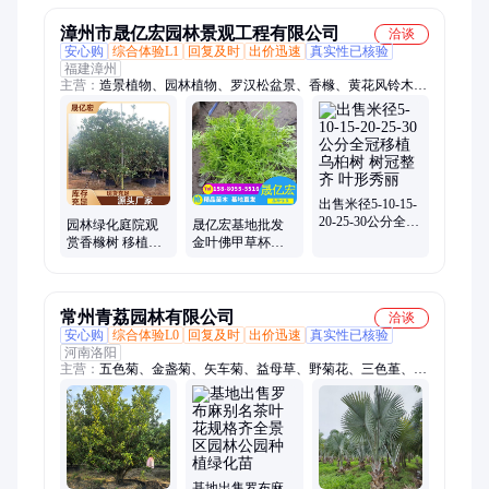
物苗
漳州市晟亿宏园林景观工程有限公司
洽谈
安心购
综合体验L1
回复及时
出价迅速
真实性已核验
福建漳州
主营：
造景植物、园林植物、罗汉松盆景、香橼、黄花风铃木、
园林绿化植物、紫花风铃木、黑松、蓝花楹、凤凰木、红果冬
青、日本冬青
出售米径5-10-15-
20-25-30公分全冠
园林绿化庭院观
晟亿宏基地批发
移植乌桕树 树冠
赏香橼树 移植全
金叶佛甲草杯苗
整齐 叶形秀丽
冠丛生多杆 规格
茎高10-20厘米 耐
全 四季常青 晟亿
旱性好多浆绿草
宏
种
常州青荔园林有限公司
洽谈
安心购
综合体验L0
回复及时
出价迅速
真实性已核验
河南洛阳
主营：
五色菊、金盏菊、矢车菊、益母草、野菊花、三色堇、万
寿菊、金光菊、百日菊、矮牵牛、大花金鸡菊、冰岛虞美人、夜
来香、常夏石竹、五彩石竹、宿根飞燕草、毛地黄、钓钟柳、日
光菊、堆心菊、含羞草、小冠花、斯菊花格桑花、黄花月见草、
福禄考
基地出售罗布麻