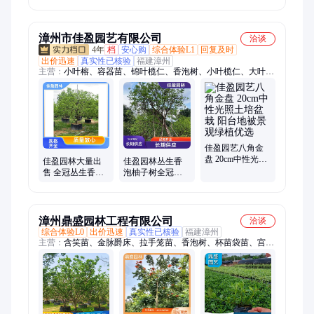
杆香橼绿化景观
财
行道高度200-
600cm
漳州市佳盈园艺有限公司
洽谈
4年
档
安心购
综合体验L1
回复及时
出价迅速
真实性已核验
福建漳州
主营：
小叶榕、容器苗、锦叶榄仁、香泡树、小叶榄仁、大叶紫
薇、绿化苗木、黄花风铃木、五雀三角梅、园林绿化工程苗
佳盈园艺八角金
盘 20cm中性光照
佳盈园林大量出
佳盈园林丛生香
土培盆栽 阳台地
售 全冠丛生香泡
泡柚子树全冠单
被景观绿植优选
树 香橼移植苗 城
杆香橼绿化景观
市美化植物用苗
行道高度200-
600cm
漳州鼎盛园林工程有限公司
洽谈
综合体验L0
出价迅速
真实性已核验
福建漳州
主营：
含笑苗、金脉爵床、拉手笼苗、香泡树、杯苗袋苗、宫粉
紫荆、盆栽植物、丝兰容器苗、丛生石榴苗、移植富贵榕、红果
仔容器苗、精品移植凤凰木