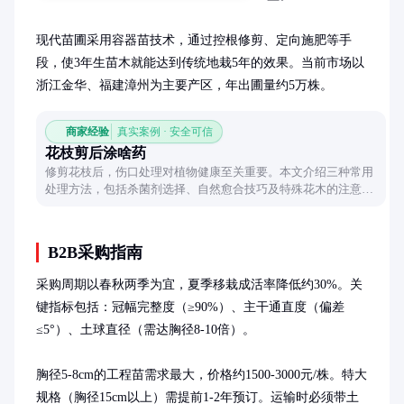
现代苗圃采用容器苗技术，通过控根修剪、定向施肥等手
段，使3年生苗木就能达到传统地栽5年的效果。当前市场以
浙江金华、福建漳州为主要产区，年出圃量约5万株。
商家经验
真实案例 · 安全可信
花枝剪后涂啥药
修剪花枝后，伤口处理对植物健康至关重要。本文介绍三种常用
处理方法，包括杀菌剂选择、自然愈合技巧及特殊花木的注意事
项，帮助您科学护理植物伤口。
B2B采购指南
采购周期以春秋两季为宜，夏季移栽成活率降低约30%。关
键指标包括：冠幅完整度（≥90%）、主干通直度（偏差
≤5°）、土球直径（需达胸径8-10倍）。

胸径5-8cm的工程苗需求最大，价格约1500-3000元/株。特大
规格（胸径15cm以上）需提前1-2年预订。运输时必须带土