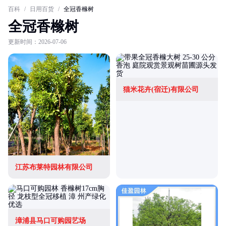
百科
/
日用百货
/
全冠香橼树
全冠香橼树
更新时间：2026-07-06
猫米花卉(宿迁)有限公司
江苏布莱特园林有限公司
漳浦县马口可购园艺场