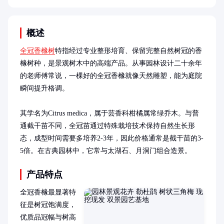
概述
全冠香橼树
特指经过专业整形培育、保留完整自然树冠的香
橼树种，是景观树木中的高端产品。从事园林设计二十余年
的老师傅常说，一棵好的全冠香橼就像天然雕塑，能为庭院
瞬间提升格调。

其学名为Citrus medica，属于芸香科柑橘属常绿乔木。与普
通截干苗不同，全冠苗通过特殊栽培技术保持自然生长形
态，成型时间需要多培养2-3年，因此价格通常是截干苗的3-
5倍。在古典园林中，它常与太湖石、月洞门组合造景。
产品特点
全冠香橼最显著特
征是树冠饱满度，
优质品冠幅与树高