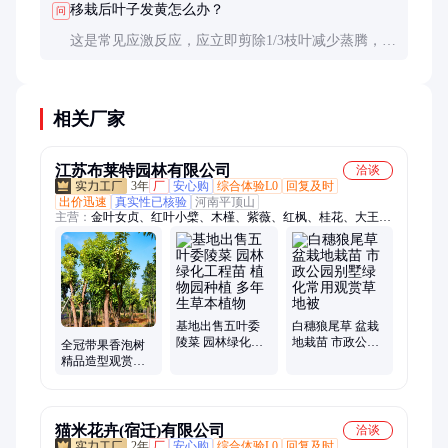
移栽后叶子发黄怎么办？
问
这是常见应激反应，应立即剪除1/3枝叶减少蒸腾，施
用生根粉溶液，搭建遮阳网。2-3周后可逐渐恢复，
切忌频繁挪动。
相关厂家
江苏布莱特园林有限公司
洽谈
3年
厂
安心购
综合体验L0
回复及时
出价迅速
真实性已核验
河南平顶山
主营：
金叶女贞、红叶小檗、木槿、紫薇、红枫、桂花、大王椰
子、加拿利海枣、紫荆、五彩锦带、榆叶梅、红梅、美人梅、棕
榈、大叶黄杨、小叶黄杨、红瑞木、水蜡苗、西府海棠、红叶
李、洒金柏、白玉兰、樱花、碧桃、法国冬青
基地出售五叶委
白穗狼尾草 盆栽
陵菜 园林绿化工
地栽苗 市政公园
全冠带果香泡树
程苗 植物园种植
别墅绿化常用观
精品造型观赏性
多年生草本植物
赏草地被
强别墅庭院栽植
香橼树苗圃源头
供应
猫米花卉(宿迁)有限公司
洽谈
2年
厂
安心购
综合体验L0
回复及时