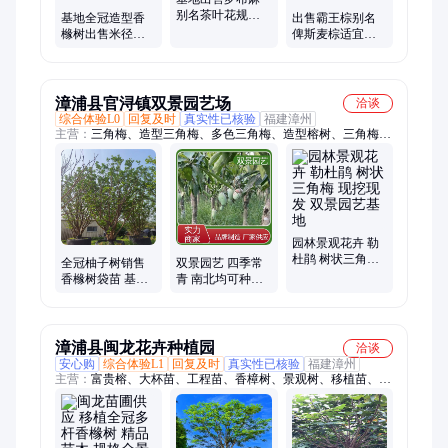
别名茶叶花规格
基地全冠造型香
出售霸王棕别名
齐全景区园林公
橼树出售米径
俾斯麦棕适宜孤
园种植绿化苗
18‑28 公分假植苗
植 列植或者在宽
园林绿化现货出
阔的区域内群植
售
漳浦县官浔镇双景园艺场
洽谈
综合体验L0
回复及时
真实性已核验
福建漳州
主营：
三角梅、造型三角梅、多色三角梅、造型榕树、三角梅
球、三角梅盆景、三角梅柱、小叶榕、中东海枣
园林景观花卉 勒
杜鹃 树状三角梅
全冠柚子树销售
双景园艺 四季常
现挖现发 双景园
香橼树袋苗 基地
青 南北均可种植
艺基地
供应各种水果树
12公分芒果树 园
绿化苗
林景区工程绿化
漳浦县闽龙花卉种植园
洽谈
安心购
综合体验L1
回复及时
真实性已核验
福建漳州
主营：
富贵榕、大杯苗、工程苗、香樟树、景观树、移植苗、假
植苗、地栽苗、绿化苗木、宫粉紫荆、拿利海枣、杜鹃袋苗、小
苗袋苗、黑松、罗汉松、红果冬青、秋枫、蓝花楹、凤凰木、小
叶榕、桂花、杜松、红花洋紫荆、澳洲火焰木、棕榈科植物