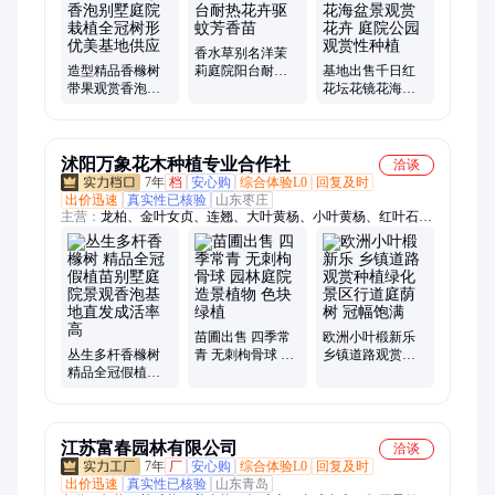
竹、刚竹、金镶玉竹、八仙花、绣球花、观赏竹、冬青
香水草别名洋茉
造型精品香橼树
莉庭院阳台耐热
基地出售千日红
带果观赏香泡别
花卉驱蚊芳香苗
花坛花镜花海盆
墅庭院栽植全冠
景观赏花卉 庭院
树形优美基地供
公园观赏性种植
应
沭阳万象花木种植专业合作社
洽谈
7年
档
安心购
综合体验L0
回复及时
出价迅速
真实性已核验
山东枣庄
主营：
龙柏、金叶女贞、连翘、大叶黄杨、小叶黄杨、红叶石
楠、金森女贞、月季、红瑞木、紫薇、碧桃、红梅、美人梅、榆
叶梅、垂柳、八仙花、紫叶李、垂丝海棠、红枫、洒金柏、木香
花、桂花、绣球花、浮岛、木绣球
苗圃出售 四季常
欧洲小叶椴新乐
丛生多杆香橼树
青 无刺枸骨球 园
乡镇道路观赏种
精品全冠假植苗
林庭院造景植物
植绿化景区行道
别墅庭院景观香
色块绿植
庭荫树 冠幅饱满
泡基地直发成活
率高
江苏富春园林有限公司
洽谈
7年
厂
安心购
综合体验L0
回复及时
出价迅速
真实性已核验
山东青岛