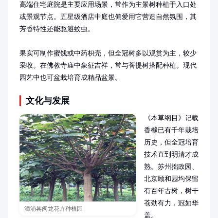
高端住宅庭院是主要应用场景，常作为主景树种植于入口处
或景观节点。五星级酒店中庭也偏爱用它营造自然氛围，其
芳香特性还能驱避蚊虫。

果实可制作蜜饯或中药枳壳，但全冠树多以观赏为主，较少
采收。在佛教寺庙中象征吉祥，常与菩提树搭配种植。现代
园艺中也可盆栽培育成精品盆景。
文化与发展
《本草纲目》记载
香橼已有千年栽培
历史，但全冠培育
技术直到明清才成
熟。苏州拙政园、
北京颐和园均保留
有百年古树，树干
苍劲有力，冠如华
漳浦县闽龙花卉种植园
盖。
