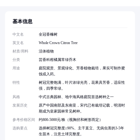
基本信息
中文名
全冠香橼树
英文名
Whole Crown Citron Tree
材质/用料
活体植物
分类
芸香科柑橘属常绿乔木
用途
庭院观赏、景观绿化、芳香植物栽培，果实可制作蜜
饯或入药。
特性
树冠完整饱满，叶片浓绿光亮，花果具芳香，适应性
强，四季常绿。
风格
中式古典园林、地中海风格庭院首选树种之一
发展历史
原产中国南部及东南亚，宋代已有栽培记载，明清时
期成为皇家园林常见树种。
参考价格区间
约800-5000元/株（视胸径和树形而定）
选购要点
选择树冠完整度≥90%、主干直立、无病虫害的3-5年
生苗木，注意土球完整度。