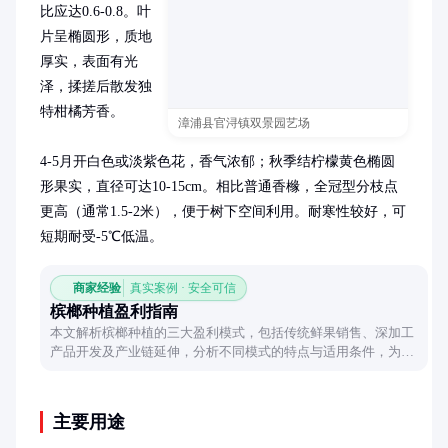
比应达0.6-0.8。叶
片呈椭圆形，质地
厚实，表面有光
泽，揉搓后散发独
特柑橘芳香。

漳浦县官浔镇双景园艺场
4-5月开白色或淡紫色花，香气浓郁；秋季结柠檬黄色椭圆
形果实，直径可达10-15cm。相比普通香橼，全冠型分枝点
更高（通常1.5-2米），便于树下空间利用。耐寒性较好，可
短期耐受-5℃低温。
商家经验
真实案例 · 安全可信
槟榔种植盈利指南
本文解析槟榔种植的三大盈利模式，包括传统鲜果销售、深加工
产品开发及产业链延伸，分析不同模式的特点与适用条件，为种
植者提供多元化收益思路。
主要用途