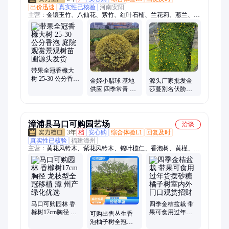
出价迅速
真实性已核验
河南安阳
主营：
金镶玉竹、八仙花、紫竹、红叶石楠、兰花莉、葱兰、大
花雏菊、月季、海棠、落新妇、桂花、石菖蒲、马蹄金、鸢尾、
金鸡菊、美人梅、木香花、水果篮、金钟花、千鸟花、金叶女
贞、西洋杜鹃、比利时杜鹃、太阳花
带果全冠香橼大
树 25‑30 公分香泡
金姬小腊球 基地
源头厂家批发金
庭院观赏景观树
供应 四季常青 阳
莎蔓别名伏胁花
苗圃源头发货
台小区庭院园林
大小杯苗 小区庭
绿化工程苗 规格
院公园造景观赏
齐全
绿化
漳浦县马口可购园艺场
洽谈
3年
档
安心购
综合体验L1
回复及时
真实性已核验
福建漳州
主营：
黄花风铃木、紫花风铃木、锦叶榄仁、香泡树、黄槿、麻
楝、黄金香柳、千层金、三角梅、花叶良姜、南洋杉
马口可购园林 香
四季金桔盆栽 带
橼树17cm胸径 龙
果可食用过年货
可购出售丛生香
枝型全冠移植 漳
摆砂糖橘子树室
泡柚子树全冠单
州产绿化优选
内外门口观赏招