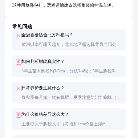
球并用草绳包扎，远程运输建议选择集装箱控温车辆。
常见问题
全冠香橼适合北方种植吗？
问
黄河以南可露天越冬，北京地区需选择背风向阳处并
做冬季防护（包裹树干+根部覆土）。极端低温低
于-10℃地区建议盆栽室内越冬。
如何判断树龄真实性？
问
3年生苗木胸径约3-5cm，分枝3-4级；5年生胸径6-
8cm，分枝5-6级。可要求苗圃提供生长记录，警惕速
生苗冒充。
日常养护要注意什么？
问
春秋季每月施一次有机肥，夏季注意防治红蜘蛛（叶
背出现白点即需处理），冬季减少浇水。修剪仅需疏
除内膛过密枝，保持自然树形。
为什么价格差异这么大？
问
主要取决于胸径尺寸（每增加1cm价格上浮约
40%）、树形完整度（偏冠树价格低30-50%）和培育
方式（地栽苗比容器苗贵20%）。