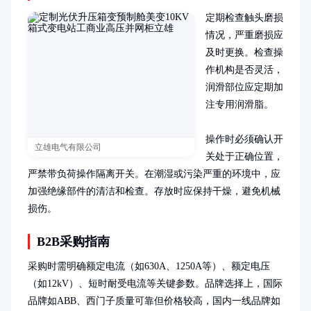
定期检查触头磨损
情况，严重磨损应
及时更换。检查操
作机构是否灵活，
润滑部位应定期加
注专用润滑脂。

操作时必须确认开
立雄电气有限公司
关处于正确位置，
严禁带负荷操作隔离开关。在潮湿或污染严重的环境中，应
加强绝缘部件的清洁和检查。存放时应保持干燥，避免机械
损伤。
B2B采购指南
采购时需明确额定电流（如630A、1250A等）、额定电压
（如12kV）、短时耐受电流等关键参数。品牌选择上，国际
品牌如ABB、西门子质量可靠但价格较高，国内一线品牌如