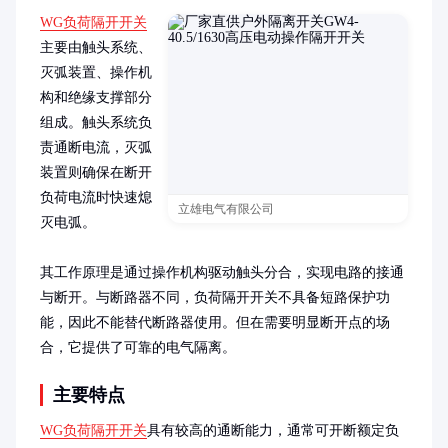
WG负荷隔开开关
主要由触头系统、
灭弧装置、操作机
构和绝缘支撑部分
组成。触头系统负
责通断电流，灭弧
装置则确保在断开
负荷电流时快速熄
立雄电气有限公司
灭电弧。

其工作原理是通过操作机构驱动触头分合，实现电路的接通
与断开。与断路器不同，负荷隔开开关不具备短路保护功
能，因此不能替代断路器使用。但在需要明显断开点的场
合，它提供了可靠的电气隔离。
主要特点
WG负荷隔开开关
具有较高的通断能力，通常可开断额定负