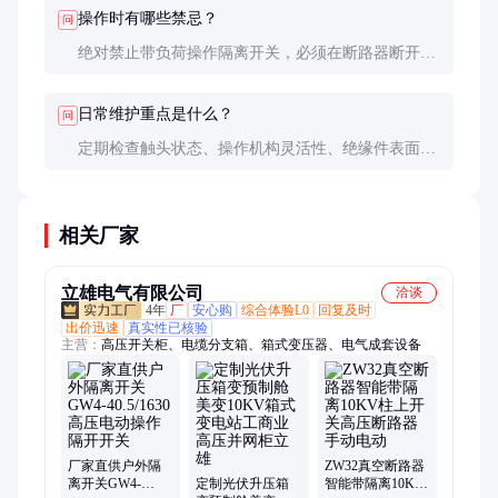
应力，以免影响开关性能。
操作时有哪些禁忌？
问
绝对禁止带负荷操作隔离开关，必须在断路器断开后
进行；操作时应迅速果断，中途停顿易产生电弧；恶
劣天气下操作需格外谨慎。
日常维护重点是什么？
问
定期检查触头状态、操作机构灵活性、绝缘件表面状
况；保持清洁，特别是灭弧室和绝缘子；按照厂家要
求进行润滑保养。
相关厂家
立雄电气有限公司
洽谈
4年
厂
安心购
综合体验L0
回复及时
出价迅速
真实性已核验
主营：
高压开关柜、电缆分支箱、箱式变压器、电气成套设备
厂家直供户外隔
ZW32真空断路器
离开关GW4-
定制光伏升压箱
智能带隔离10KV