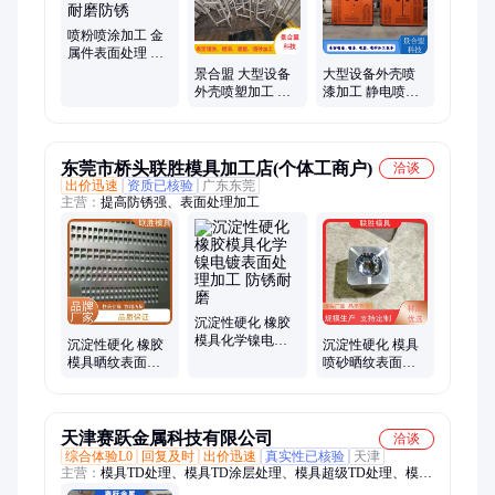
喷粉喷涂加工 金
属件表面处理 静
电喷塑 耐磨防锈
景合盟 大型设备
大型设备外壳喷
外壳喷塑加工 耐
漆加工 静电喷涂
磨防锈 静电喷粉
定制 耐磨防锈漆
表面处理厂
表面处理
东莞市桥头联胜模具加工店(个体工商户)
洽谈
出价迅速
资质已核验
广东东莞
主营：
提高防锈强、表面处理加工
沉淀性硬化 橡胶
模具化学镍电镀
沉淀性硬化 橡胶
沉淀性硬化 模具
表面处理加工 防
模具晒纹表面处
喷砂晒纹表面处
锈耐磨
理加工 防锈耐磨
理加工 防锈耐磨
天津赛跃金属科技有限公司
洽谈
综合体验L0
回复及时
出价迅速
真实性已核验
天津
主营：
模具TD处理、模具TD涂层处理、模具超级TD处理、模具
表面处理、模具PVD处理、模具超硬化处理、冲压模具TD处