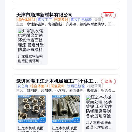
耐磨损
天津市顺沣新材料有限公司
洽谈
综合体验L1
真实工厂
回复及时
真实性已核验
天津
主营：
水性氟碳漆、彩钢翻新、户外漆、钢结构耐磨防锈、工程
机械维修漆、防腐底漆、快干环氧底漆、环氧磷酸锌底漆、丙烯
酸氨基漆、氨基烤漆
厂家批发钢结构
耐磨防锈环氧地
表面处理漆 管道
外壁防腐环氧涂
料
武进区湟里江之本机械加工厂(个体工商
洽谈
安心购
综合体验L1
回复及时
资质已核验
福建莆田
户)
主营：
封闭剂、添加剂、化学镍、表面处理、镀镍液、铝合金、
金属件、硬铬加工、化学镀镍、表面镀镍、镍特氟龙、超光亮
剂、表面涂层、铁铜铝钢、镍硼合金、真空电镀、镀镍药水、氧
化碲粉、硬质合金、金属铁件、次磷酸镍、塑料色剂、车身零部
件、镀镍光亮剂、金属零部件
江之本机械 表面
处理 化学镀镍 工
江之本机械 表面
江之本机械 表面
业零件防锈耐磨