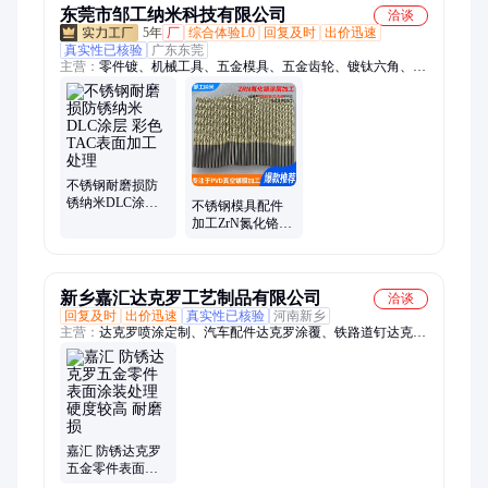
东莞市邹工纳米科技有限公司
洽谈
5年
厂
综合体验L0
回复及时
出价迅速
真实性已核验
广东东莞
主营：
零件镀、机械工具、五金模具、五金齿轮、镀钛六角、配
件表面、铣刀高铝、拉丝模具、模具涂层、零件涂层、氮化铝
钛、刀具镀钛、模具金属、齿轮镀钛、零件电镀、涂层镀膜、汽
车零件、真空镀膜、五金表面、表面涂层、钨钢铣刀、镀钛钻
头、真空镀钛、汽车模具、镀膜镀钛
不锈钢耐磨损防
锈纳米DLC涂层
不锈钢模具配件
彩色TAC表面加工
加工ZrN氮化铬涂
处理
层镀膜耐磨防锈
表面处理
新乡嘉汇达克罗工艺制品有限公司
洽谈
回复及时
出价迅速
真实性已核验
河南新乡
主营：
达克罗喷涂定制、汽车配件达克罗涂覆、铁路道钉达克罗
加工、锌铬膜涂层法兰、零件表面达克罗涂覆、达克罗涂覆、达
克罗涂层加工
嘉汇 防锈达克罗
五金零件表面涂
装处理 硬度较高