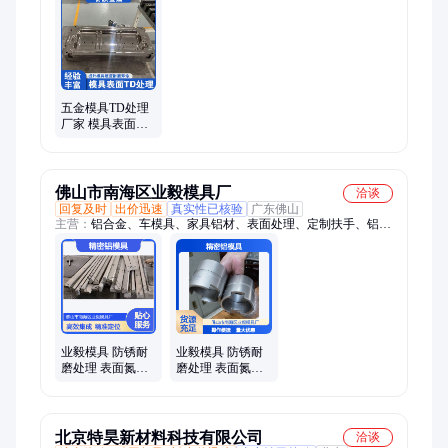
理、模具超级高TD-S温类涂层处理、模具真空镀膜、模具表面
超硬化处理、模具TD加硬处理、冲压件pvd处理、模具td处理
五金模具TD处理
厂家 模具表面涂
层热处理工艺 耐
磨防锈热处理加
工
佛山市南海区业毅模具厂
洽谈
回复及时
出价迅速
真实性已核验
广东佛山
主营：
铝合金、车模具、家具铝材、表面处理、定制扶手、铝材
定制、走廊扶手、折叠支架、转角扶手、零件定制、建筑幕墙、
商用扶手、定制产品、框架定制、工业支架、旋转支架、挤压铝
材、立式支架、铝板定制、注塑模具、楼梯扶手、大屏支架、外
壳定制、压铸模具、商用支架
业毅模具 防锈耐
业毅模具 防锈耐
磨处理 表面氮化
磨处理 表面氮化
工艺 适配性强 精
工艺 精密铝材定
密加工
制
北京特昊新材料科技有限公司
洽谈