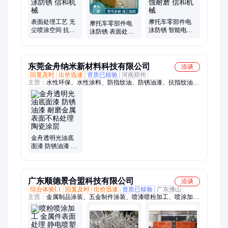
表面处理工艺 无
摩托车零部件电
摩托车零部件电
尘喷涂空间 抗蚀
泳防锈 智能电控
泳防锈 表面处理
耐磨 摩托车零部
系统 表面处理设
工艺 抗蚀耐磨 精
件电泳防锈 信和
备 抗蚀耐磨 信和
准控温烘干 信和
机械
机械
机械
东莞金舟纳米新材料科技有限公司
洽谈
回复及时
出价迅速
资质已核验
河南郑州
主营：
水性环保、水性涂料、防指纹油、防锈油漆、抗指纹油、
透明光油、金属电镀af、不锈钢金属、剂耐久疏水、防水防油
污、水性防涂鸦、纳米防指纹、耐盐雾厨卫、金属指纹油、指纹
油原液、镀膜纳米液、五金不锈钢、不锈钢拉丝、金属防指纹
剂、不锈钢指纹油、水性电镀光油、涂层疏水拒油、拉丝电镀镜
面、电镀拉丝表面、表带表壳金属、不锈钢防指纹
金舟透明光油底
面漆 防锈油漆 耐
磨金属表面不粘
处理陶瓷涂层
广东顺德景合盟科技有限公司
洽谈
综合体验L1
回复及时
出价迅速
资质已核验
广东佛山
主营：
金属制品涂装、五金制件涂装、喷漆喷粉加工、喷涂加工
处理、喷漆、喷粉、喷涂、喷塑、表面涂装加工、喷砂、金属涂
装