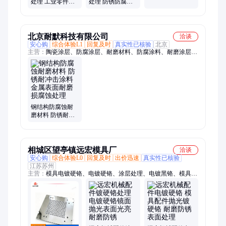
处理 工业零件耐
处理 防锈防腐蚀
层制备硬度耐腐
磨防锈涂层处理
耐磨性能提升 化
蚀
化学镀镍
学镀镍
北京耐默科技有限公司
洽谈
安心购
综合体验L1
回复及时
真实性已核验
北京
主营：
陶瓷涂层、防腐涂层、耐磨材料、防腐涂料、耐磨涂层、
陶瓷涂料、耐磨钢板
钢结构防腐蚀耐
磨材料 防锈耐冲
击涂料 金属表面
耐磨损腐蚀处理
相城区望亭镇远宏模具厂
洽谈
安心购
综合体验L0
回复及时
出价迅速
真实性已核验
江苏苏州
主营：
模具电镀硬铬、电镀硬铬、涂层处理、电镀黑铬、模具抛
光、模具镜面抛光、模具镀铬、模具TD处理、模具PVD涂层、
模具DLC涂层、硬铬电镀、模具抛光电镀、喷砂电镀、电镀装饰
铬、塑胶电镀、TD处理、电镀镍磷合金、五金件电镀、机械配
件电镀、五金电镀黑铬、电镀化学镍、超声波抛光、电镀加工