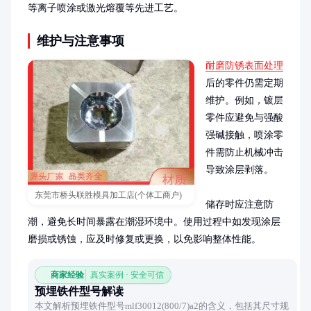
等离子喷涂或激光熔覆等先进工艺。
维护与注意事项
耐磨防锈表面处理
后的零件仍需定期
维护。例如，镀层
零件应避免与强酸
强碱接触，喷涂零
件需防止机械冲击
导致涂层剥落。

东莞市桥头联胜模具加工店(个体工商户)
储存时应注意防
潮，避免长时间暴露在潮湿环境中。使用过程中如发现涂层
磨损或锈蚀，应及时修复或更换，以免影响整体性能。
商家经验
真实案例 · 安全可信
预埋铁件型号解读
本文解析预埋铁件型号mlf30012(800/7)a2的含义，包括其尺寸规