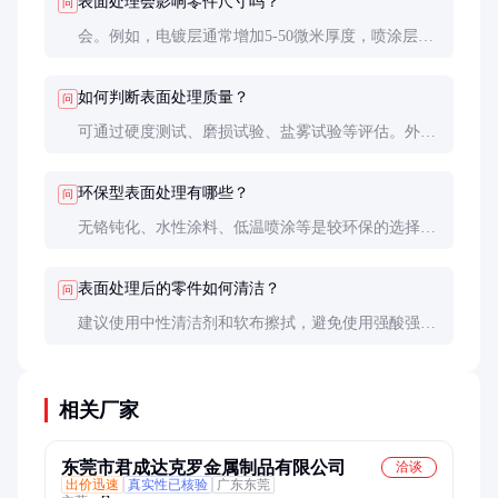
表面处理会影响零件尺寸吗？
问
会。例如，电镀层通常增加5-50微米厚度，喷涂层可
能更厚。设计时需预留加工余量，确保最终尺寸符合
要求。
如何判断表面处理质量？
问
可通过硬度测试、磨损试验、盐雾试验等评估。外观
检查应无气泡、剥落等缺陷，涂层厚度需均匀。
环保型表面处理有哪些？
问
无铬钝化、水性涂料、低温喷涂等是较环保的选择，
符合RoHS和REACH法规要求。
表面处理后的零件如何清洁？
问
建议使用中性清洁剂和软布擦拭，避免使用强酸强碱
或硬质刷子，以免损伤涂层。
相关厂家
东莞市君成达克罗金属制品有限公司
洽谈
出价迅速
真实性已核验
广东东莞