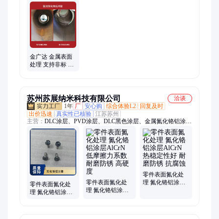
金广达 金属表面
处理 支持非标 钢
结构钝化防锈 容
器内壁洁净
苏州苏展纳米科技有限公司
洽谈
1年
厂
安心购
综合体验L2
回复及时
出价迅速
真实性已核验
江苏苏州
主营：
DLC涂层、PVD涂层、DLC黑色涂层、金属氮化铬铝涂
层、加硬DLC涂层加工、理氮化铬铝涂层AIC、不锈钢模具镀
膜、零件表面氮化处理、铝件镀膜、dlc纳米涂层、氮化钛涂层、
金刚石类涂层
零件表面氮化处
零件表面氮化处
理 氮化铬铝涂层
零件表面氮化处
理 氮化铬铝涂层
AlCrN 热稳定性
理 氮化铬铝涂层
AlCrN 低摩擦力
好 耐磨防锈 抗腐
AlCrN 防止拉伤
系数 耐磨防锈 高
蚀
耐磨防锈 抗腐蚀
硬度