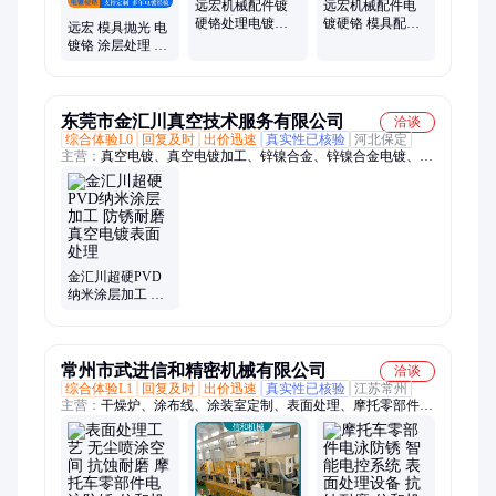
远宏机械配件镀
远宏机械配件电
硬铬处理电镀硬
镀硬铬 模具配件
远宏 模具抛光 电
铬镜面抛光表面
抛光镀硬铬 耐磨
镀铬 涂层处理 表
光亮耐磨防锈
防锈表面处理
面镀层均匀 防锈
耐磨
东莞市金汇川真空技术服务有限公司
洽谈
综合体验L0
回复及时
出价迅速
真实性已核验
河北保定
主营：
真空电镀、真空电镀加工、锌镍合金、锌镍合金电镀、锌
镍合金加工
金汇川超硬PVD
纳米涂层加工 防
锈耐磨真空电镀
表面处理
常州市武进信和精密机械有限公司
洽谈
综合体验L1
回复及时
出价迅速
真实性已核验
江苏常州
主营：
干燥炉、涂布线、涂装室定制、表面处理、摩托零部件产
线、精密焊接组件、电控系统设计、滚筒输送设备、粉末涂装产
线、前处理