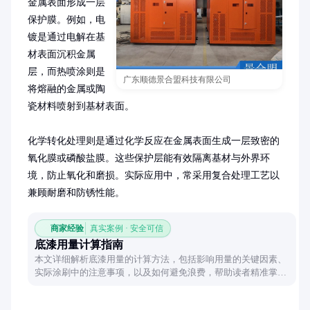
金属表面形成一层
保护膜。例如，电
镀是通过电解在基
材表面沉积金属
层，而热喷涂则是
广东顺德景合盟科技有限公司
将熔融的金属或陶
瓷材料喷射到基材表面。

化学转化处理则是通过化学反应在金属表面生成一层致密的
氧化膜或磷酸盐膜。这些保护层能有效隔离基材与外界环
境，防止氧化和磨损。实际应用中，常采用复合处理工艺以
兼顾耐磨和防锈性能。
商家经验
真实案例 · 安全可信
底漆用量计算指南
本文详细解析底漆用量的计算方法，包括影响用量的关键因素、
实际涂刷中的注意事项，以及如何避免浪费，帮助读者精准掌握
涂装需求。