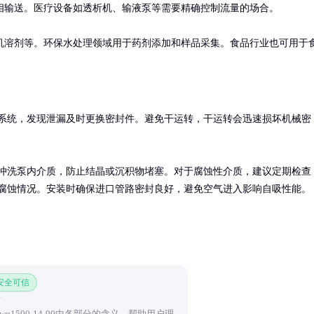
输送。医疗设备如透析机、输液泵等需要精确控制流量的场合。

机溶剂等。环保水处理领域用于药剂添加和样品采集。食品行业也可用于
系统，发现泄漏及时更换密封件。避免干运转，干运转会迅速损坏机械密
冲洗泵内介质，防止结晶或沉积物堵塞。对于腐蚀性介质，建议定期检查
腐蚀情况。安装时确保进口管路密封良好，避免空气进入影响自吸性能。
 安全可信
1500-14-90中各部分的含义，帮助用户理