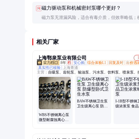
冲洗；按照厂家建议的保养周期进行维护。
磁力驱动泵和机械密封泵哪个更好？
问
磁力泵无泄漏风险，适合有毒介质，但效率略低；
封泵效率高但存在泄漏可能，需根据具体应用选择
相关厂家
上海鄂泉泵业有限公司
8年
档
安心购
综合体验L1
回复及时
出价迅
真实性已核验
上海青浦
主营：
自吸泵、齿轮泵、输油泵、污水泵、饮料泵、喷泉泵、
泵、增压泵、插桶泵、化工泵、螺杆泵、排污泵、浆料泵、潜
管道泵、zcq自吸、手摇泵、泥浆泵、离心泵、旋涡泵、真空
浆泵、氟塑料、柴油机、带浮球
BAW不锈钢卫生泵
I-1B型不锈钢
卫生级离心泵 防爆
级浓浆泵 食
型卧式卫生水泵
浓浆螺杆泵
WBS不锈钢离心泵
微型耐腐蚀离心泵
不锈钢自吸式离心
泵 不锈钢防爆离心
泵