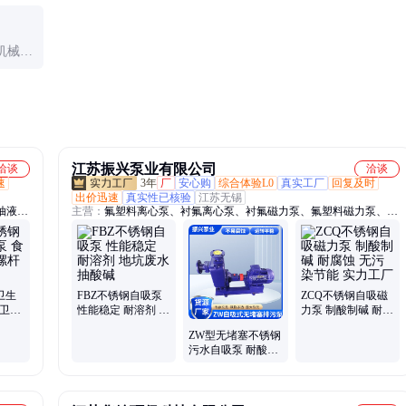
电机转速变化；或密封不良导致空气进入。
机械密
。
江苏振兴泵业有限公司
洽谈
洽谈
速
3年
厂
安心购
综合体验L0
真实工厂
回复及时
出价迅速
真实性已核验
江苏无锡
抽液
主营：
氟塑料离心泵、衬氟离心泵、衬氟磁力泵、氟塑料磁力泵、不
水泵、
锈钢磁力泵、塑料磁力泵、聚丙烯离心泵、不锈钢离心泵、自吸泵、
泵、浓
合金磁力泵、玻璃钢离心泵、聚丙烯管道泵、脱硫泵、玻璃钢管道
泵、液下泵、塑料液下泵、氟塑料液下泵、管道泵、氟塑料管道泵、
氟塑料自吸泵、衬氟自吸泵、水喷射真空机组
卫生
FBZ不锈钢自吸泵
ZCQ不锈钢自吸磁
品卫生
性能稳定 耐溶剂 地
力泵 制酸制碱 耐腐
坑废水抽酸碱
蚀 无污染节能 实力
ZW型无堵塞不锈钢
工厂
污水自吸泵 耐酸碱
自吸排污泵