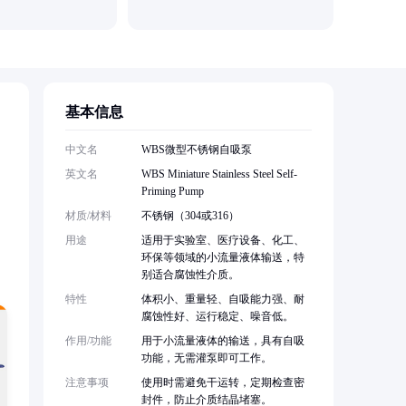
江苏蓝升
基本信息
中文名
WBS微型不锈钢自吸泵
英文名
WBS Miniature Stainless Steel Self-
Priming Pump
材质/材料
不锈钢（304或316）
用途
适用于实验室、医疗设备、化工、
环保等领域的小流量液体输送，特
别适合腐蚀性介质。
特性
体积小、重量轻、自吸能力强、耐
腐蚀性好、运行稳定、噪音低。
作用/功能
用于小流量液体的输送，具有自吸
功能，无需灌泵即可工作。
注意事项
使用时需避免干运转，定期检查密
封件，防止介质结晶堵塞。