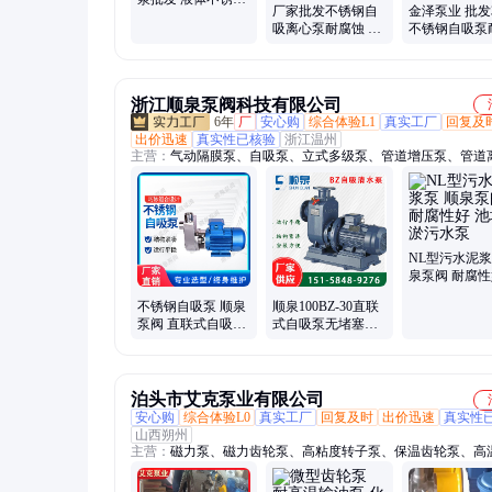
厂家批发不锈钢自
金泽泵业 批发3
自吸泵定制厂家 防
吸离心泵耐腐蚀 EX
不锈钢自吸泵
锈耐腐蚀
防爆卫生级酒泵 金
碱 单级电机
泽泵业
光叶轮
浙江顺泉泵阀科技有限公司
6年
厂
安心购
综合体验L1
真实工厂
回复及
出价迅速
真实性已核验
浙江温州
主营：
气动隔膜泵、自吸泵、立式多级泵、管道增压泵、管道
泵、不锈钢化工泵、自吸排污泵
NL型污水泥浆
泉泵阀 耐腐性
塘清淤污水泵
不锈钢自吸泵 顺泉
顺泉100BZ-30直联
泵阀 直联式自吸清
式自吸泵无堵塞自
水泵 无堵塞排污泵
吸排污水泵三相循
环泵抽水灌溉
泊头市艾克泵业有限公司
安心购
综合体验L0
真实工厂
回复及时
出价迅速
真实性
山西朔州
主营：
磁力泵、磁力齿轮泵、高粘度转子泵、保温齿轮泵、高
泵、双螺杆泵、导热油循环泵、齿轮油泵、不锈钢齿轮泵、不
泵、高粘度泵、高粘度保温泵、沥青齿轮泵、磁力真空泵、零