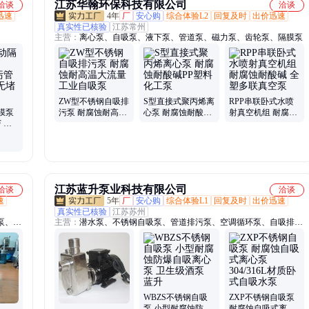
江苏华翰环保科技有限公司
洽谈
洽谈
迅速
4年
厂
安心购
综合体验L2
回复及时
出价迅速
真实性已核验
江苏常州
主营：
离心泵、自吸泵、液下泵、管道泵、磁力泵、齿轮泵、隔膜泵
ZW型不锈钢自吸排
S型直接式聚丙烯离
RPP串联卧式水喷
膜泵
污泵 耐腐蚀耐高温
心泵 耐腐蚀耐酸碱
射真空机组 耐腐蚀
F 排
大流量工业自吸泵
PP塑料化工泵
耐酸碱 全塑多联真
泵无
空泵
江苏蓝升泵业科技有限公司
洽谈
洽谈
速
5年
厂
安心购
综合体验L1
回复及时
出价迅速
真实性已核验
江苏苏州
泵、清
主营：
潜水泵、不锈钢自吸泵、管道排污泵、空调循环泵、自吸排污
自吸
泵、管道增压泵、应急移动排水泵、强力真空自吸泵、管道离心泵、
泵、卧
轻型立式多级泵、单螺杆泵、真空辅助自吸泵、开式叶轮污水泵
浆糖浆
过滤设
WBZS不锈钢自吸
ZXP不锈钢自吸泵
泵 小型耐腐蚀防爆
耐腐蚀自吸式离心