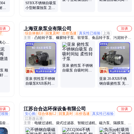
04
SFBX不锈钢自吸泵
自吸离心泵 卫生级
泵 304/316L材质卧
耐酸
小型耐腐蚀泵 卫生
酒泵 蓝升
式自吸水泵
闭式抛
级防爆自吸离心泵
上海亚泉泵业有限公司
洽谈
洽谈
时
综合体验L0
回复及时
出价迅速
真实性已核验
上海
主营：
凸轮转子泵、橡胶转子泵、软管泵、食品转子泵、污泥转子
离心
泵、工业蠕动泵、污泥回流泵、卫生转子泵
亚泉 挠性泵 不锈钢
泵 顺
自吸泵 自吸时间短
好 池
柔性转子泵
亚泉 扰性泵不锈钢
亚泉 20-RXB不锈
自吸泵RXB系列硅
钢自吸挠性泵 无堵
胶三元乙丙橡胶浓
塞自吸泵离心泵
浆水泵
江苏台合达环保设备有限公司
洽谈
洽谈
已核验
安心购
综合体验L2
回复及时
出价迅速
真实性已核验
江苏连云港
温齿轮
主营：
电镀过滤机、袋式过滤器、智能过滤机、磁力泵、隔膜泵、加
锈钢
药计量泵、离心泵、管道泵、潜水泵、立式泵、自吸泵、过滤桶、虹
泄露磁
吸桶