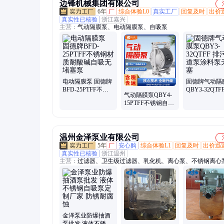
边锋机械集团有限公司
6年
厂
综合体验L0
真实工厂
回复及时
出价
真实性已核验
浙江嘉兴
主营：
气动隔膜泵、电动隔膜泵、自吸泵
电动隔膜泵 固德牌
固德牌气动隔
BFD-25PTFF不锈
QBY3-32QTF
气动隔膜泵QBY4-
钢材质耐酸碱自吸
污管道泵涂料
15PTFF不锈钢自吸
无堵塞泵
堵塞
无堵塞溶剂耐腐蚀
水泵固德牌
温州金泽泵业有限公司
5年
厂
安心购
综合体验L1
回复及时
出价迅
真实性已核验
浙江温州
主营：
过滤器、卫生级过滤器、乳化机、离心泵、不锈钢离心
洗系统泵、饮料泵、自吸泵、乳化泵、单转子螺杆泵、卫生级
泵、卫生级离心泵、不锈钢奶泵、无菌型纯水泵、食品级饮料
式管道离心泵、间歇式乳化泵、自吸回程泵、食品卫生泵、浓
料液输送泵、均质乳化机、微孔过滤器、不锈钢过滤器、精密
备
金泽泵业防爆抽酒
泵批发 液体不锈钢