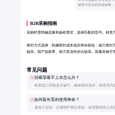
解型号背后的性能参数，
B2B采购指南
采购时需明确流量和扬程需求，选择匹配的型号。材质方面
密封方式选择：机械密封成本低但寿命较短；磁力密封无泄
较高，国产如新界、南方泵业性价比较高。批量采购可争取
常见问题
自吸泵吸不上水怎么办？
问
检查进口管路是否漏气，确保密封良好；检查泵内
异物堵塞；确认自吸高度是否超出泵的能力范围。
如何延长泵的使用寿命？
问
避免干运转；定期维护密封系统；处理腐蚀性介质